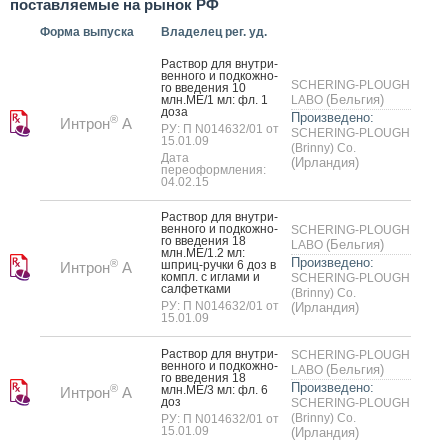
поставляемые на рынок РФ
Форма выпуска
Владелец рег. уд.
Рас­твор для внут­ри­
вен­но­го и под­кожно­
SCHERING-PLOUGH
го вве­дения 10
(Бельгия)
млн.МЕ/1 мл: фл. 1
LABO
до­за
Произведено:
®
Интрон
А
РУ: П N014632/01 от
SCHERING-PLOUGH
15.01.09
(Brinny) Co.
Дата
(Ирландия)
переоформления:
04.02.15
Рас­твор для внут­ри­
вен­но­го и под­кожно­
SCHERING-PLOUGH
го вве­дения 18
(Бельгия)
LABO
млн.МЕ/1.2 мл:
Произведено:
®
шприц-руч­ки 6 доз в
Интрон
А
компл. с иг­ла­ми и
SCHERING-PLOUGH
сал­фетка­ми
(Brinny) Co.
РУ: П N014632/01 от
(Ирландия)
15.01.09
Рас­твор для внут­ри­
SCHERING-PLOUGH
вен­но­го и под­кожно­
(Бельгия)
LABO
го вве­дения 18
Произведено:
®
млн.МЕ/3 мл: фл. 6
Интрон
А
доз
SCHERING-PLOUGH
(Brinny) Co.
РУ: П N014632/01 от
15.01.09
(Ирландия)