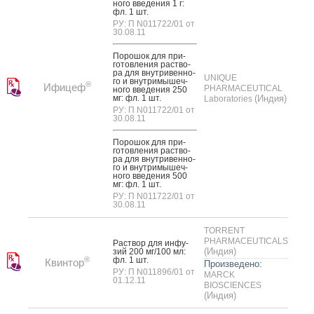
но­го вве­дения 1 г:
фл. 1 шт.
РУ: П N011722/01 от
30.08.11
По­рошок для при­
готов­ле­ния рас­тво­
ра для внут­ри­вен­но­
UNIQUE
го и внут­ри­мышеч­
®
Ифицеф
PHARMACEUTICAL
но­го вве­дения 250
мг: фл. 1 шт.
(Индия)
Laboratories
РУ: П N011722/01 от
30.08.11
По­рошок для при­
готов­ле­ния рас­тво­
ра для внут­ри­вен­но­
го и внут­ри­мышеч­
но­го вве­дения 500
мг: фл. 1 шт.
РУ: П N011722/01 от
30.08.11
TORRENT
PHARMACEUTICALS
Рас­твор для ин­фу­
(Индия)
зий 200 мг/100 мл:
®
фл. 1 шт.
Квинтор
Произведено:
РУ: П N011896/01 от
MARCK
01.12.11
BIOSCIENCES
(Индия)