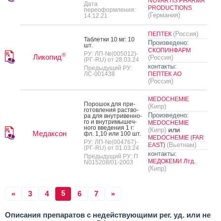
NOVARTIS PHARMA
Дата
PRODUCTIONS
переоформления:
(Германия)
14.12.21
(Россия)
ПЕПТЕК
Таб­летки 10 мг: 10
Произведено:
шт.
СКОПИНФАРМ
РУ: ЛП-№(005012)-
®
Ликопид
(Россия)
(РГ-RU) от 28.03.24
контакты:
Предыдущий РУ:
ЛС-001438
ПЕПТЕК АО
(Россия)
MEDOCHEMIE
По­рошок для при­
(Кипр)
готов­ле­ния рас­тво­
Произведено:
ра для внут­ри­вен­но­
го и внут­ри­мышеч­
MEDOCHEMIE
но­го вве­дения 1 г:
или
(Кипр)
Медаксон
фл. 1,10 или 100 шт.
MEDOCHEMIE (FAR
РУ: ЛП-№(004767)-
(Вьетнам)
EAST)
(РГ-RU) от 01.03.24
контакты:
Предыдущий РУ: П
МЕДОКЕМИ Лтд.
N015208/01-2003
(Кипр)
5
«
3
4
6
7
»
Описания препаратов с недействующими рег. уд. или не