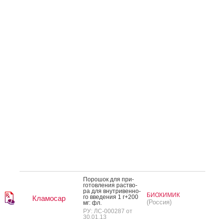
По­рошок для при­
готов­ле­ния рас­тво­
ра для внут­ри­вен­но­
БИОХИМИК
го вве­дения 1 г+200
Кламосар
(Россия)
мг: фл.
РУ: ЛС-000287 от
30.01.13