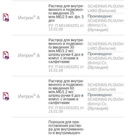
Рас­твор для внут­ри­
SCHERING-PLOUGH
вен­но­го и под­кожно­
(Бельгия)
LABO
го вве­дения 25
Произведено:
®
млн.МЕ/2.5 мл: фл. 5
Интрон
А
доз
SCHERING-PLOUGH
(Brinny) Co.
РУ: П N014632/01 от
15.01.09
(Ирландия)
Рас­твор для внут­ри­
вен­но­го и под­кожно­
SCHERING-PLOUGH
го вве­дения 30
(Бельгия)
LABO
млн.МЕ/1.2 мл:
Произведено:
®
шприц-руч­ки 6 доз в
Интрон
А
компл. с иг­ла­ми и
SCHERING-PLOUGH
сал­фетка­ми
(Brinny) Co.
РУ: П N014632/01 от
(Ирландия)
15.01.09
Рас­твор для внут­ри­
вен­но­го и под­кожно­
SCHERING-PLOUGH
го вве­дения 60
(Бельгия)
LABO
млн.МЕ/1.2 мл:
Произведено:
®
шприц-руч­ки 6 доз в
Интрон
А
компл. с иг­ла­ми и
SCHERING-PLOUGH
сал­фетка­ми
(Brinny) Co.
РУ: П N014632/01 от
(Ирландия)
15.01.09
По­рошок для при­
готов­ле­ния рас­тво­
ра для внут­ри­вен­но­
го и внут­ри­мышеч­