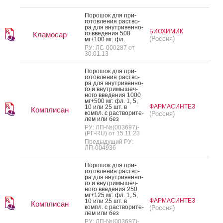
По­рошок для при­
готов­ле­ния рас­тво­
ра для внут­ри­вен­но­
БИОХИМИК
го вве­дения 500
Кламосар
(Россия)
мг+100 мг: фл.
РУ: ЛС-000287 от
30.01.13
По­рошок для при­
готов­ле­ния рас­тво­
ра для внут­ри­вен­но­
го и внут­ри­мышеч­
но­го вве­дения 1000
мг+500 мг: фл. 1, 5,
ФАРМАСИНТЕЗ
10 или 25 шт. в
Комплисан
компл. с рас­тво­рите­
(Россия)
лем или без
РУ: ЛП-№(003697)-
(РГ-RU) от 15.11.23
Предыдущий РУ:
ЛП-004936
По­рошок для при­
готов­ле­ния рас­тво­
ра для внут­ри­вен­но­
го и внут­ри­мышеч­
но­го вве­дения 250
мг+125 мг: фл. 1, 5,
ФАРМАСИНТЕЗ
10 или 25 шт. в
Комплисан
компл. с рас­тво­рите­
(Россия)
лем или без
РУ: ЛП-№(003697)-