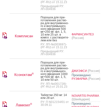
(РГ-RU) от 15.11.23
Предыдущий РУ:
ЛП-004936
По­рошок для при­
готов­ле­ния рас­тво­
ра для внут­ри­вен­но­
го и внут­ри­мышеч­
но­го вве­дения 500
мг+250 мг: фл. 1, 5,
ФАРМАСИНТЕЗ
10 или 25 шт. в
Комплисан
компл. с рас­тво­рите­
(Россия)
лем или без
РУ: ЛП-№(003697)-
(РГ-RU) от 15.11.23
Предыдущий РУ:
ЛП-004936
По­рошок для при­
готов­ле­ния рас­тво­
ра для внут­ри­вен­но­
(Россия)
ДЖИЭФСИ
го и внут­ри­мышеч­
®
но­го вве­дения 1000
Ксоноктам
Произведено:
мг+500 мг: фл. 1, 5,
(Россия)
РУЗФАРМА
10 или 50 шт.
РУ: ЛП-№(001728)-
(РГ-RU) от 25.01.23
Таб­летки 250 мг: 14
NOVARTIS PHARMA
или 28 шт.
(Швейцария)
РУ: П N012154/01 от
Произведено:
®
Ламизил
30.09.11