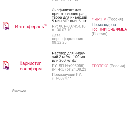
Ли­офи­лизат для
при­готов­ле­ния рас­
тво­ра для инъ­ек­ций
(Россия)
ФИРН М
5 млн.МЕ: амп. 5 шт.
Произведено:
®
Интерфераль
РУ: ЛСР-007454/10
Гос.НИИ ОЧБ ФМБА
от 30.07.10
(Россия)
Дата
переоформления:
09.12.25
Рас­твор для ин­фу­
зий 2 мг/мл: 100 мл
или 200 мл фл.
Карнистип
РУ: ЛП-№(003059)-
(Россия)
ГРОТЕКС
солофарм
(РГ-RU) от 24.08.23
Предыдущий РУ:
ЛП-007477
Реклама