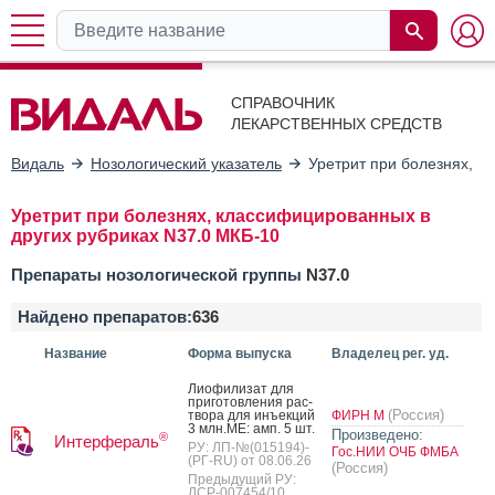
СПРАВОЧНИК
ЛЕКАРСТВЕННЫХ СРЕДСТВ
Видаль
Нозологический указатель
Уретрит при болезнях, к
Уретрит при болезнях, классифицированных в
других рубриках N37.0 МКБ-10
Препараты нозологической группы
N37.0
Найдено препаратов:
636
Название
Форма выпуска
Владелец рег. уд.
Ли­офи­лизат для
при­готов­ле­ния рас­
(Россия)
тво­ра для инъ­ек­ций
ФИРН М
3 млн.МЕ: амп. 5 шт.
Произведено:
®
Интерфераль
РУ: ЛП-№(015194)-
Гос.НИИ ОЧБ ФМБА
(РГ-RU) от 08.06.26
(Россия)
Предыдущий РУ:
ЛСР-007454/10