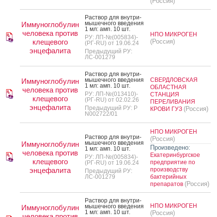
(Россия)
Рас­твор для внут­ри­
мышеч­но­го вве­дения
Иммуноглобулин
1 мл: амп. 10 шт.
человека против
НПО МИКРОГЕН
РУ: ЛП-№(005834)-
клещевого
(Россия)
(РГ-RU) от 19.06.24
энцефалита
Предыдущий РУ:
ЛС-001279
Рас­твор для внут­ри­
мышеч­но­го вве­дения
СВЕРДЛОВСКАЯ
Иммуноглобулин
1 мл: амп. 10 шт.
ОБЛАСТНАЯ
человека против
РУ: ЛП-№(013410)-
СТАНЦИЯ
клещевого
(РГ-RU) от 02.02.26
ПЕРЕЛИВАНИЯ
энцефалита
Предыдущий РУ: Р
(Россия)
КРОВИ ГУЗ
N002722/01
НПО МИКРОГЕН
Рас­твор для внут­ри­
(Россия)
мышеч­но­го вве­дения
Иммуноглобулин
Произведено:
1 мл: амп. 10 шт.
человека против
Екатеринбургское
РУ: ЛП-№(005834)-
клещевого
предприятие по
(РГ-RU) от 19.06.24
энцефалита
производству
Предыдущий РУ:
ЛС-001279
бактерийных
(Россия)
препаратов
Рас­твор для внут­ри­
НПО МИКРОГЕН
мышеч­но­го вве­дения
Иммуноглобулин
1 мл: амп. 10 шт.
(Россия)
человека против