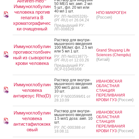
Рас­твор для ин­фу­зий
Антигеп-Нео
50 МЕ/1 мл: амп. 2 мл
Иммуноглобулин
5 шт., фл. 20 мл или
40 мл 1 шт.
человека против
НПО МИКРОГЕН
РУ: ЛП-№(005326)-
гепатита В
(Россия)
(РГ-RU) от 26.04.24
хроматографичес
Предыдущий РУ:
ки очищенный
ЛП-008829
Рас­твор для внут­ри­
мышеч­но­го вве­дения
Иммуноглобулин
100 МЕ/мл: фл. 2.5 мл
Grand Shuyang Life
или 5 мл 1 шт.
противостолбняч
Sciences (Chengdu)
РУ: ЛП-№(013877)-
ный из сыворотки
(Китай)
(РГ-RU) от 12.03.26
крови человека
Предыдущий РУ:
ЛСР-010493/08
Рас­твор для внут­ри­
ИВАНОВСКАЯ
мышеч­но­го вве­дения
Иммуноглобулин
ОБЛАСТНАЯ
300 мкг/1 до­за: амп.
человека
СТАНЦИЯ
10 шт.
антирезус Rho(D)
ПЕРЕЛИВАНИЯ
РУ: Р N003599/01 от
(Россия)
КРОВИ ГУЗ
28.10.09
Рас­твор для внут­ри­
Иммуноглобулин
ИВАНОВСКАЯ
мышеч­но­го вве­дения
ОБЛАСТНАЯ
человека
1.5 мл/1 до­за: амп. 10
СТАНЦИЯ
шт.
антистафилококк
ПЕРЕЛИВАНИЯ
РУ: ЛС-000388 от
овый
(Россия)
КРОВИ ГУЗ
18.08.11