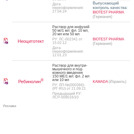
Выпускающий
Дата
контроль качества:
переоформления:
27.04.24
BIOTEST PHARMA
(Германия)
Рас­твор для ин­фу­зий
50 мг/1 мл: фл. 10 мл,
20 мл или 50 мл
РУ: ЛС-002341 от
BIOTEST PHARMA
Неоцитотект
15.02.12
(Германия)
Дата
переоформления:
12.01.23
Рас­твор для внут­ри­
мышеч­но­го и под­
кожно­го вве­дения
150 МЕ/1 мл: фл. 2 мл
или 10 мл
®
Ребинолин
(Израиль)
KAMADA
РУ: ЛП-№(000366)-
(РГ-RU) от 21.09.21
Предыдущий РУ:
ЛСР-008016/10
Реклама