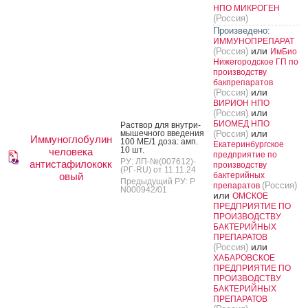
НПО МИКРОГЕН
(Россия)
Произведено:
ИММУНОПРЕПАРАТ
или
(Россия)
ИмБио
Нижегородское ГП по
производству
бакпрепаратов
или
(Россия)
ВИРИОН НПО
или
(Россия)
БИОМЕД НПО
Рас­твор для внут­ри­
или
мышеч­но­го вве­дения
(Россия)
Иммуноглобулин
100 МЕ/1 до­за: амп.
Екатеринбургское
10 шт.
человека
предприятие по
РУ: ЛП-№(007612)-
антистафилококк
производству
(РГ-RU) от 11.11.24
овый
бактерийных
Предыдущий РУ: Р
(Россия)
препаратов
N000942/01
или
ОМСКОЕ
ПРЕДПРИЯТИЕ ПО
ПРОИЗВОДСТВУ
БАКТЕРИЙНЫХ
ПРЕПАРАТОВ
или
(Россия)
ХАБАРОВСКОЕ
ПРЕДПРИЯТИЕ ПО
ПРОИЗВОДСТВУ
БАКТЕРИЙНЫХ
ПРЕПАРАТОВ