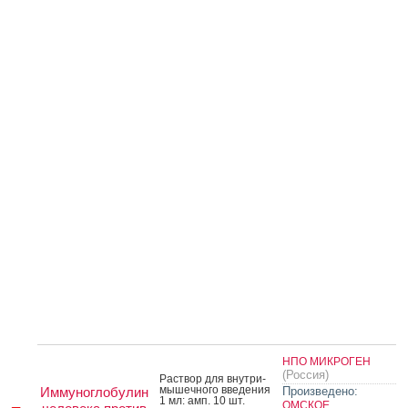
НПО МИКРОГЕН
(Россия)
Рас­твор для внут­ри­
мышеч­но­го вве­дения
Иммуноглобулин
Произведено:
1 мл: амп. 10 шт.
ОМСКОЕ