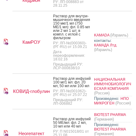
Кедрион
РУ: ЛП-008883 от
28.11.25
Рас­твор для внут­ри­
мышеч­но­го вве­дения
150 мкг/1 мл (750
МЕ/1 мл): фл. 0.85 мл
или 2 мл 1 шт. в
компл. с иг­лой с
(Израиль)
KAMADA
филь­тром
контакты:
КамРОУ
РУ: ЛП-№(000360)-
КАМАДА Лтд.
(РГ-RU) от 15.09.21
(Израиль)
Дата
переоформления:
18.02.16
Предыдущий РУ:
ЛСР-000838/10
Рас­твор для ин­фу­зий
НАЦИОНАЛЬНАЯ
100 мг/1 мл: фл. 20
ИММУНОБИОЛОГИЧ
мл, 50 мл или 100 мл
ЕСКАЯ КОМПАНИЯ
КОВИД-глобулин
РУ: ЛП-№(001062)-
(Россия)
(РГ-RU) от 25.07.22
Произведено:
НПО
Предыдущий РУ:
(Россия)
МИКРОГЕН
ЛП-006882
BIOTEST PHARMA
Рас­твор для ин­фу­зий
(Германия)
50 МЕ/мл: фл. 2 мл,
Произведено:
10 мл или 40 мл
BIOTEST PHARMA
РУ: П N015018/01 от
Неогепатект
(Германия)
25.11.08