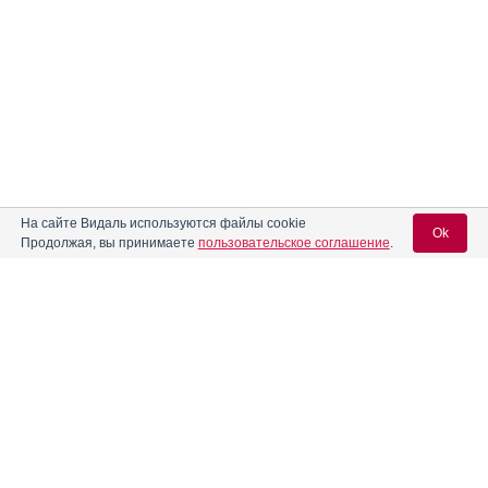
На сайте Видаль используются файлы cookie
Ok
Продолжая, вы принимаете
пользовательское соглашение
.
Вход для специалистов
E-mail учетной записи Vidal:
Пароль: