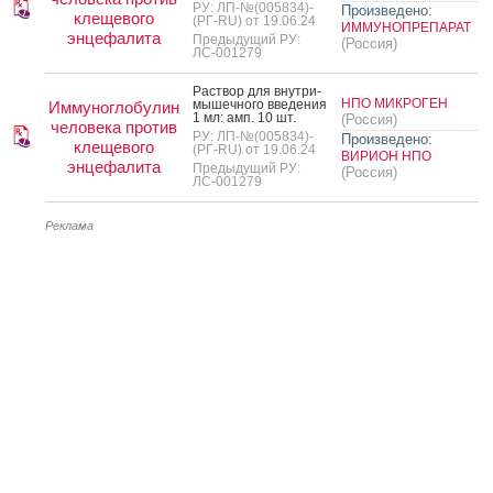
РУ: ЛП-№(005834)-
Произведено:
клещевого
(РГ-RU) от 19.06.24
ИММУНОПРЕПАРАТ
энцефалита
Предыдущий РУ:
(Россия)
ЛС-001279
Рас­твор для внут­ри­
НПО МИКРОГЕН
мышеч­но­го вве­дения
Иммуноглобулин
1 мл: амп. 10 шт.
(Россия)
человека против
РУ: ЛП-№(005834)-
Произведено:
клещевого
(РГ-RU) от 19.06.24
ВИРИОН НПО
энцефалита
Предыдущий РУ:
(Россия)
ЛС-001279
Реклама