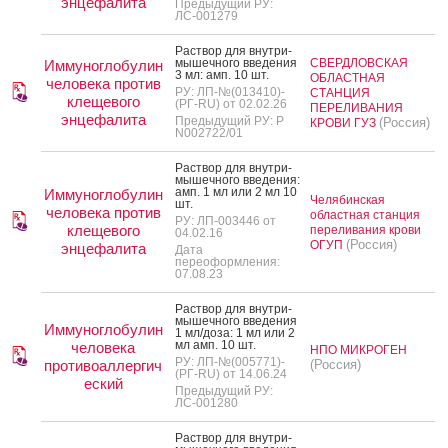
энцефалита
Предыдущий РУ:
ЛС-001279
Рас­твор для внут­ри­
мышеч­но­го вве­дения
СВЕРДЛОВСКАЯ
Иммуноглобулин
3 мл: амп. 10 шт.
ОБЛАСТНАЯ
человека против
РУ: ЛП-№(013410)-
СТАНЦИЯ
клещевого
(РГ-RU) от 02.02.26
ПЕРЕЛИВАНИЯ
энцефалита
Предыдущий РУ: Р
(Россия)
КРОВИ ГУЗ
N002722/01
Рас­твор для внут­ри­
мышеч­но­го вве­дения:
амп. 1 мл или 2 мл 10
Иммуноглобулин
Челябинская
шт.
человека против
областная станция
РУ: ЛП-003446 от
клещевого
переливания крови
04.02.16
(Россия)
ОГУП
энцефалита
Дата
переоформления:
07.08.23
Рас­твор для внут­ри­
мышеч­но­го вве­дения
Иммуноглобулин
1 мл/до­за: 1 мл или 2
мл амп. 10 шт.
человека
НПО МИКРОГЕН
РУ: ЛП-№(005771)-
противоаллергич
(Россия)
(РГ-RU) от 14.06.24
еский
Предыдущий РУ:
ЛС-001280
Рас­твор для внут­ри­