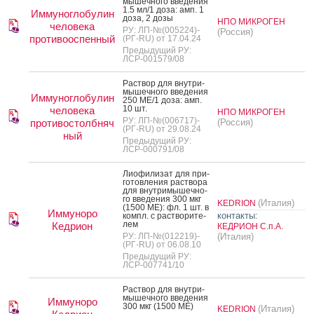
мышеч­но­го вве­дения
1.5 мл/1 до­за: амп. 1
Иммуноглобулин
до­за, 2 до­зы
НПО МИКРОГЕН
человека
РУ: ЛП-№(005224)-
(Россия)
противооспенный
(РГ-RU) от 17.04.24
Предыдущий РУ:
ЛСР-001579/08
Рас­твор для внут­ри­
мышеч­но­го вве­дения
Иммуноглобулин
250 МЕ/1 до­за: амп.
10 шт.
человека
НПО МИКРОГЕН
РУ: ЛП-№(006717)-
противостолбняч
(Россия)
(РГ-RU) от 29.08.24
ный
Предыдущий РУ:
ЛСР-000791/08
Ли­офи­лизат для при­
готов­ле­ния рас­тво­ра
для внут­ри­мышеч­но­
го вве­дения 300 мкг
(Италия)
KEDRION
(1500 МЕ): фл. 1 шт. в
Иммуноро
контакты:
компл. с рас­тво­рите­
лем
Кедрион
КЕДРИОН С.п.А.
РУ: ЛП-№(012219)-
(Италия)
(РГ-RU) от 06.08.10
Предыдущий РУ:
ЛСР-007741/10
Рас­твор для внут­ри­
мышеч­но­го вве­дения
Иммуноро
300 мкг (1500 МЕ)
(Италия)
KEDRION