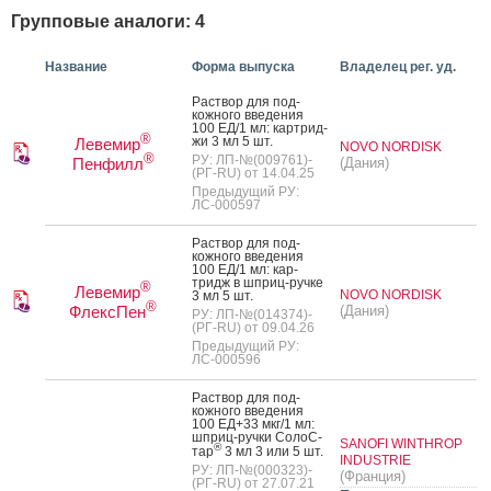
Групповые аналоги: 4
Название
Форма выпуска
Владелец рег. уд.
Рас­твор для под­
кожно­го вве­дения
100 ЕД/1 мл: кар­трид­
®
жи 3 мл 5 шт.
Левемир
NOVO NORDISK
®
РУ: ЛП-№(009761)-
Пенфилл
(Дания)
(РГ-RU) от 14.04.25
Предыдущий РУ:
ЛС-000597
Рас­твор для под­
кожно­го вве­дения
100 ЕД/1 мл: кар­
тридж в шприц-руч­ке
®
Левемир
NOVO NORDISK
3 мл 5 шт.
®
ФлексПен
(Дания)
РУ: ЛП-№(014374)-
(РГ-RU) от 09.04.26
Предыдущий РУ:
ЛС-000596
Рас­твор для под­
кожно­го вве­дения
100 ЕД+33 мкг/1 мл:
шприц-руч­ки Со­лоС­
SANOFI WINTHROP
®
тар
3 мл 3 или 5 шт.
INDUSTRIE
РУ: ЛП-№(000323)-
(Франция)
(РГ-RU) от 27.07.21