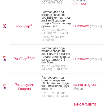
контакты:
ЛСР-007047/09
САНОФИ
Рас­твор для под­
кожно­го вве­дения
100 ЕД/1 мл: кар­трид­
жи 3 мл 5 шт.; кар­
трид­жи 3 мл в шприц-
®
РинГлар
(Россия)
руч­ках 5 шт.
ГЕРОФАРМ
РУ: ЛП-№(002226)-
(РГ-RU) от 21.04.23
Предыдущий РУ:
ЛП-005648
Рас­твор для под­
кожно­го вве­дения
300 ЕД/мл: 1.5 мл кар­
трид­жи 3 или 5 шт., 3
®
РинГлар
300
(Россия)
ГЕРОФАРМ
мл кар­трид­жи 2, 3
или 5 шт.
РУ: ЛП-№(001429)-
(РГ-RU) от 18.11.22
Рас­твор для под­
кожно­го вве­дения
100 МЕ/мл: кар­трид­
Росинсулин
ЗАВОД МЕДСИНТЕЗ
жи 3 мл в шприц-руч­
Гларгин
(Россия)
ках 5 шт.
РУ: ЛП-№(001985)-
(РГ-RU) от 17.03.23
SANOFI-AVENTIS