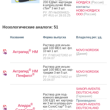
200 ЕД/мл: кар­тридж
(Россия)
НОРДИСК
в шприц-руч­ке Флек­
контакты:
®
сТач
3 мл 3 шт.
НОВО НОРДИСК
РУ: ЛП-№(009482)-
(Россия)
ООО
(РГ-RU) от 28.03.25
Нозологические аналоги: 51
Название
Форма выпуска
Владелец рег. уд.
Рас­твор для инъ­ек­
ций 100 МЕ/1 мл: фл.
NOVO NORDISK
®
10 мл 1 шт.
Актрапид
НМ
(Дания)
РУ: П N014272/02 от
20.04.07
Рас­твор для инъ­ек­
ций 100 МЕ/1 мл: кар­
®
Актрапид
НМ
NOVO NORDISK
трид­жи 3 мл 5 шт.
®
Пенфилл
(Дания)
РУ: П N014274/02 от
20.04.07
SANOFI-AVENTIS
DEUTSCHLAND
Рас­твор для под­
(Германия)
кожно­го вве­дения
100 ЕД/1 мл: кар­трид­
Произведено:
жи 3 мл в шприц-руч­
®
SANOFI-AVENTIS
Апидра
®
ках Со­лоС­тар
5 шт.
DEUTSCHLAND
®
СолоСтар