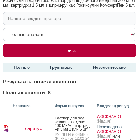
Росинсулин Гларгин 300 Раствор для подкожного введения 300 МЕ/1
мл: картриджи 1.5 мл в шприц-ручках Росинсулин КомфортПен 5 шт.
Полные
Групповые
Нозологические
Результаты поиска аналогов
Полные аналоги: 8
Название
Форма выпуска
Владелец рег. уд.
WOCKHARDT
Рас­твор для под­
(Индия)
кожно­го вве­дения
100 МЕ/мл: кар­трид­
Произведено:
Гларитус
жи 3 мл 1 или 5 шт.
WOCKHARDT
РУ: ЛП-№(004566)-
или
(Индия)
(РГ-RU) от 12.02.24