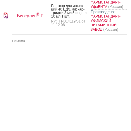
ФАРМСТАНДАРТ-
Рас­твор для инъ­ек­
(Россия)
УфаВИТА
ций 40 ЕД/1 мл: кар­
Произведено:
трид­жи 3 мл 5 шт, фл.
®
Биосулин
Р
10 мл 1 шт.
ФАРМСТАНДАРТ-
УФИМСКИЙ
РУ: П N014119/01 от
11.12.08
ВИТАМИННЫЙ
(Россия)
ЗАВОД
Реклама