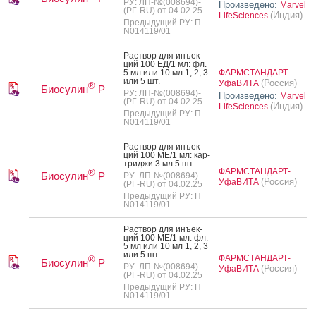
РУ: ЛП-№(008694)-
Произведено:
Marvel
(РГ-RU) от 04.02.25
(Индия)
LifeSciences
Предыдущий РУ: П
N014119/01
Рас­твор для инъ­ек­
ций 100 ЕД/1 мл: фл.
5 мл или 10 мл 1, 2, 3
ФАРМСТАНДАРТ-
или 5 шт.
(Россия)
УфаВИТА
®
Биосулин
Р
РУ: ЛП-№(008694)-
Произведено:
Marvel
(РГ-RU) от 04.02.25
(Индия)
LifeSciences
Предыдущий РУ: П
N014119/01
Рас­твор для инъ­ек­
ций 100 МЕ/1 мл: кар­
трид­жи 3 мл 5 шт.
ФАРМСТАНДАРТ-
®
Биосулин
Р
РУ: ЛП-№(008694)-
(Россия)
УфаВИТА
(РГ-RU) от 04.02.25
Предыдущий РУ: П
N014119/01
Рас­твор для инъ­ек­
ций 100 МЕ/1 мл: фл.
5 мл или 10 мл 1, 2, 3
или 5 шт.
ФАРМСТАНДАРТ-
®
Биосулин
Р
РУ: ЛП-№(008694)-
(Россия)
УфаВИТА
(РГ-RU) от 04.02.25
Предыдущий РУ: П
N014119/01