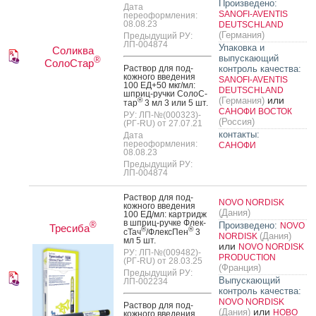
Произведено:
Дата
SANOFI-AVENTIS
переоформления:
08.08.23
DEUTSCHLAND
(Германия)
Предыдущий РУ:
ЛП-004874
Упаковка и
Соликва
выпускающий
®
СолоСтар
Рас­твор для под­
контроль качества:
кожно­го вве­дения
SANOFI-AVENTIS
100 ЕД+50 мкг/мл:
DEUTSCHLAND
шприц-руч­ки Со­лоС­
или
(Германия)
®
тар
3 мл 3 или 5 шт.
САНОФИ ВОСТОК
РУ: ЛП-№(000323)-
(Россия)
(РГ-RU) от 27.07.21
контакты:
Дата
переоформления:
САНОФИ
08.08.23
Предыдущий РУ:
ЛП-004874
Рас­твор для под­
NOVO NORDISK
кожно­го вве­дения
(Дания)
100 ЕД/мл: кар­тридж
в шприц-руч­ке Флек­
®
Произведено:
NOVO
Тресиба
®
®
сТач
/Флек­сПен
3
(Дания)
NORDISK
мл 5 шт.
или
NOVO NORDISK
РУ: ЛП-№(009482)-
PRODUCTION
(РГ-RU) от 28.03.25
(Франция)
Предыдущий РУ:
Выпускающий
ЛП-002234
контроль качества:
NOVO NORDISK
Рас­твор для под­
или
(Дания)
НОВО
кожно­го вве­дения