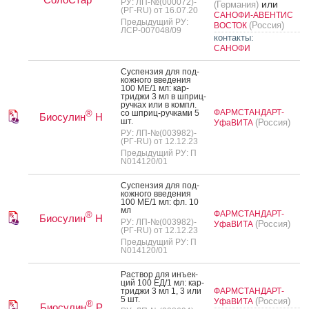
РУ: ЛП-№(000072)-
или
(Германия)
(РГ-RU) от 16.07.20
САНОФИ-АВЕНТИС
Предыдущий РУ:
(Россия)
ВОСТОК
ЛСР-007048/09
контакты:
САНОФИ
Сус­пензия для под­
кожно­го вве­дения
100 МЕ/1 мл: кар­
трид­жи 3 мл в шприц-
руч­ках или в компл.
ФАРМСТАНДАРТ-
со шприц-руч­ка­ми 5
®
Биосулин
Н
шт.
(Россия)
УфаВИТА
РУ: ЛП-№(003982)-
(РГ-RU) от 12.12.23
Предыдущий РУ: П
N014120/01
Сус­пензия для под­
кожно­го вве­дения
100 МЕ/1 мл: фл. 10
мл
ФАРМСТАНДАРТ-
®
Биосулин
Н
РУ: ЛП-№(003982)-
(Россия)
УфаВИТА
(РГ-RU) от 12.12.23
Предыдущий РУ: П
N014120/01
Рас­твор для инъ­ек­
ций 100 ЕД/1 мл: кар­
трид­жи 3 мл 1, 3 или
ФАРМСТАНДАРТ-
5 шт.
(Россия)
УфаВИТА
®
Биосулин
Р