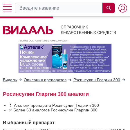
СПРАВОЧНИК
ЛЕКАРСТВЕННЫХ СРЕДСТВ
Реклама. ООО «Бауш Хелс», ИНН: 770
6782987
Видаль
Описания препаратов
Росинсулин Гларгин 300
А
Росинсулин Гларгин 300 аналоги
💊 Аналоги препарата Росинсулин Гларгин 300
✅ Более 63 аналогов Росинсулин Гларгин 300
Выбранный препарат