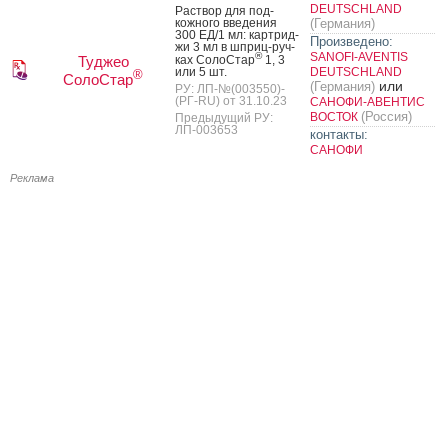
DEUTSCHLAND
Рас­твор для под­
кожно­го вве­дения
(Германия)
300 ЕД/1 мл: кар­трид­
Произведено:
жи 3 мл в шприц-руч­
®
SANOFI-AVENTIS
Туджео
ках Со­лоС­тар
1, 3
или 5 шт.
DEUTSCHLAND
®
СолоСтар
или
(Германия)
РУ: ЛП-№(003550)-
(РГ-RU) от 31.10.23
САНОФИ-АВЕНТИС
(Россия)
ВОСТОК
Предыдущий РУ:
ЛП-003653
контакты:
САНОФИ
Реклама