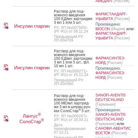
(Россия)
АМЕДАРТ
Рас­твор для под­
ФАРМСТАНДАРТ-
кожно­го вве­дения
(Россия)
100 ЕД/мл: кар­трид­жи
УфаВИТА
3 мл 1 или 5 шт.
Произведено:
Инсулин гларгин
РУ: ЛП-№(007565)-
или
(Индия)
BIOCON
(РГ-RU) от 06.11.24
ФАРМСТАНДАРТ-
Предыдущий РУ:
(Россия)
УфаВИТА
ЛП-004709
Рас­твор для под­
кожно­го вве­дения
ФАРМАСИНТЕЗ-
100 ЕД/мл: кар­трид­жи
3 мл 1 или 5 шт., фл.
(Россия)
НОРД
10 мл 1 шт.
Инсулин гларгин
Произведено:
РУ: ЛП-№(008271)-
ФАРМАСИНТЕЗ-
(РГ-RU) от 25.12.24
(Россия)
НОРД
Предыдущий РУ:
ЛП-004480
SANOFI-AVENTIS
Рас­твор для под­
кожно­го вве­дения
DEUTSCHLAND
100 МЕ/мл: кар­трид­
(Германия)
жи 3 мл в шприц-руч­
Произведено:
®
ках Со­лоС­тар
5 шт.
®
SANOFI-AVENTIS
Лантус
РУ: ЛП-№(000207)-
DEUTSCHLAND
(РГ-RU) от 20.04.21
®
СолоСтар
или
(Германия)
Дата
САНОФИ-АВЕНТИС
переоформления:
07.10.21
(Россия)
ВОСТОК
Предыдущий РУ: