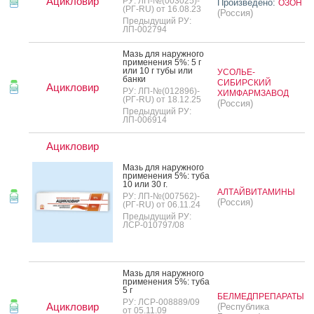
Ацикловир
РУ: ЛП-№(003025)-
Произведено:
ОЗОН
(РГ-RU) от 16.08.23
(Россия)
Предыдущий РУ:
ЛП-002794
Мазь для на­руж­но­го
при­мене­ния 5%: 5 г
или 10 г ту­бы или
УСОЛЬЕ-
бан­ки
СИБИРСКИЙ
Ацикловир
РУ: ЛП-№(012896)-
ХИМФАРМЗАВОД
(РГ-RU) от 18.12.25
(Россия)
Предыдущий РУ:
ЛП-006914
Ацикловир
Мазь для на­руж­но­го
при­мене­ния 5%: ту­ба
10 или 30 г.
АЛТАЙВИТАМИНЫ
РУ: ЛП-№(007562)-
(Россия)
(РГ-RU) от 06.11.24
Предыдущий РУ:
ЛСР-010797/08
Мазь для на­руж­но­го
при­мене­ния 5%: ту­ба
5 г
БЕЛМЕДПРЕПАРАТЫ
РУ: ЛСР-008889/09
Ацикловир
(Республика
от 05.11.09