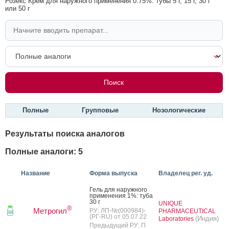
Розекс Крем для наружного применения 0.75%: тубы 5 г, 15 г, 30 г
или 50 г
Полные
Групповые
Нозологические
Результаты поиска аналогов
Полные аналоги: 5
Название
Форма выпуска
Владелец рег. уд.
Гель для на­руж­но­го
при­мене­ния 1%: ту­ба
30 г
UNIQUE
®
Метрогил
РУ: ЛП-№(000984)-
PHARMACEUTICAL
(РГ-RU) от 05.07.22
(Индия)
Laboratories
Предыдущий РУ: П