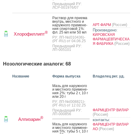
Предыдущий РУ:
ЛСР-001976/07
Рас­твор для при­ема
внутрь, мес­тно­го и
(Россия)
АРТ-ФАРМ
на­руж­но­го при­мене­
ния спир­то­вой 1%:
Произведено:
фл. 25 мл или 50 мл
®
Хлорофиллипт
КИРОВСКАЯ
РУ: ЛП-№(010436)-
ФАРМАЦЕВТИЧЕСКА
(РГ-RU) от 04.06.25
(Россия)
Я ФАБРИКА
Предыдущий РУ:
ЛП-005101
Нозологические аналоги: 68
Название
Форма выпуска
Владелец рег. уд.
Мазь для на­руж­но­го
и мес­тно­го при­мене­
ния 2%: ту­бы 2 г, 10 г
или 20 г
РУ: ЛП-№(008821)-
(РГ-RU) от 12.02.25
ФАРМЦЕНТР ВИЛАР
Предыдущий РУ:
ЛП-000856
(Россия)
®
Алпизарин
контакты:
Мазь для на­руж­но­го
ФАРМЦЕНТР ВИЛАР
и мес­тно­го при­мене­
(Россия)
АО
ния 5%: ту­бы 5 г, 10 г