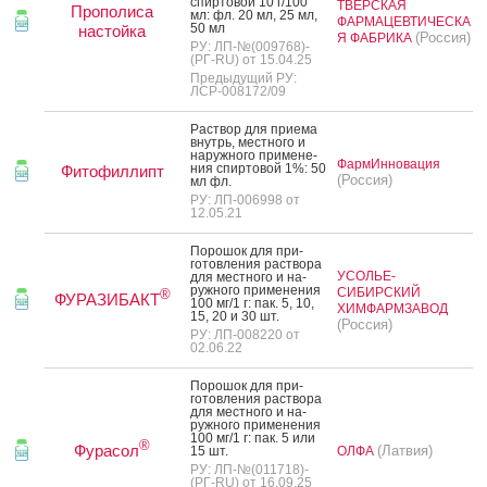
спир­то­вой 10 г/100
ТВЕРСКАЯ
Прополиса
мл: фл. 20 мл, 25 мл,
ФАРМАЦЕВТИЧЕСКА
50 мл
настойка
(Россия)
Я ФАБРИКА
РУ: ЛП-№(009768)-
(РГ-RU) от 15.04.25
Предыдущий РУ:
ЛСР-008172/09
Рас­твор для при­ема
внутрь, мес­тно­го и
на­руж­но­го при­мене­
ФармИнновация
ния спир­то­вой 1%: 50
Фитофиллипт
(Россия)
мл фл.
РУ: ЛП-006998 от
12.05.21
По­рошок для при­
готов­ле­ния рас­тво­ра
УСОЛЬЕ-
для мес­тно­го и на­
руж­но­го при­мене­ния
СИБИРСКИЙ
®
ФУРАЗИБАКТ
100 мг/1 г: пак. 5, 10,
ХИМФАРМЗАВОД
15, 20 и 30 шт.
(Россия)
РУ: ЛП-008220 от
02.06.22
По­рошок для при­
готов­ле­ния рас­тво­ра
для мес­тно­го и на­
руж­но­го при­мене­ния
100 мг/1 г: пак. 5 или
®
Фурасол
(Латвия)
15 шт.
ОЛФА
РУ: ЛП-№(011718)-
(РГ-RU) от 16.09.25