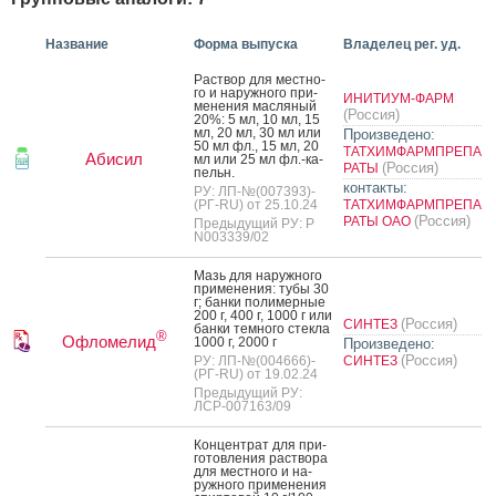
Название
Форма выпуска
Владелец рег. уд.
Рас­твор для мес­тно­
го и на­руж­но­го при­
ИНИТИУМ-ФАРМ
мене­ния мас­ля­ный
(Россия)
20%: 5 мл, 10 мл, 15
мл, 20 мл, 30 мл или
Произведено:
50 мл фл., 15 мл, 20
ТАТХИМФАРМПРЕПА
Абисил
мл или 25 мл фл.-ка­
(Россия)
РАТЫ
пельн.
контакты:
РУ: ЛП-№(007393)-
(РГ-RU) от 25.10.24
ТАТХИМФАРМПРЕПА
(Россия)
РАТЫ ОАО
Предыдущий РУ: Р
N003339/02
Мазь для на­руж­но­го
при­мене­ния: ту­бы 30
г; бан­ки по­лимер­ные
200 г, 400 г, 1000 г или
(Россия)
СИНТЕЗ
бан­ки тем­но­го стек­ла
®
Офломелид
1000 г, 2000 г
Произведено:
(Россия)
РУ: ЛП-№(004666)-
СИНТЕЗ
(РГ-RU) от 19.02.24
Предыдущий РУ:
ЛСР-007163/09
Кон­цен­трат для при­
готов­ле­ния рас­тво­ра
для мес­тно­го и на­
руж­но­го при­мене­ния