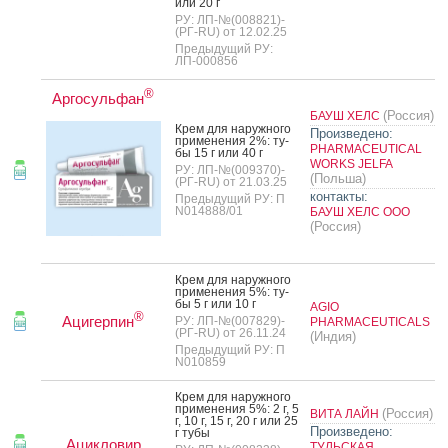
или 20 г
РУ: ЛП-№(008821)-
(РГ-RU) от 12.02.25
Предыдущий РУ:
ЛП-000856
®
Аргосульфан
(Россия)
БАУШ ХЕЛС
Крем для на­руж­но­го
Произведено:
при­мене­ния 2%: ту­
PHARMACEUTICAL
бы 15 г или 40 г
WORKS JELFA
РУ: ЛП-№(009370)-
(Польша)
(РГ-RU) от 21.03.25
контакты:
Предыдущий РУ: П
N014888/01
БАУШ ХЕЛС ООО
(Россия)
Крем для на­руж­но­го
при­мене­ния 5%: ту­
бы 5 г или 10 г
AGIO
®
Ацигерпин
РУ: ЛП-№(007829)-
PHARMACEUTICALS
(РГ-RU) от 26.11.24
(Индия)
Предыдущий РУ: П
N010859
Крем для на­руж­но­го
при­мене­ния 5%: 2 г, 5
(Россия)
ВИТА ЛАЙН
г, 10 г, 15 г, 20 г или 25
Произведено:
г ту­бы
Ацикловир
ТУЛЬСКАЯ