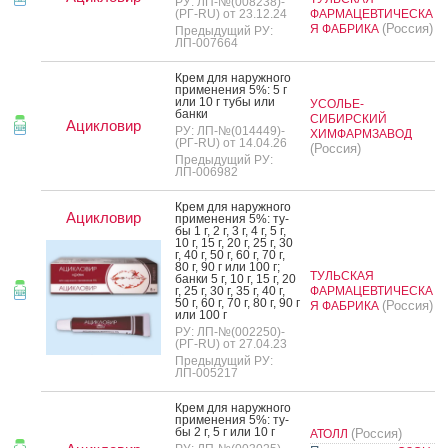
РУ: ЛП-№(008238)-
(РГ-RU) от 23.12.24
ФАРМАЦЕВТИЧЕСКА
(Россия)
Я ФАБРИКА
Предыдущий РУ:
ЛП-007664
Крем для на­руж­но­го
при­мене­ния 5%: 5 г
или 10 г ту­бы или
УСОЛЬЕ-
бан­ки
СИБИРСКИЙ
Ацикловир
РУ: ЛП-№(014449)-
ХИМФАРМЗАВОД
(РГ-RU) от 14.04.26
(Россия)
Предыдущий РУ:
ЛП-006982
Крем для на­руж­но­го
Ацикловир
при­мене­ния 5%: ту­
бы 1 г, 2 г, 3 г, 4 г, 5 г,
10 г, 15 г, 20 г, 25 г, 30
г, 40 г, 50 г, 60 г, 70 г,
80 г, 90 г или 100 г;
ТУЛЬСКАЯ
бан­ки 5 г, 10 г, 15 г, 20
г, 25 г, 30 г, 35 г, 40 г,
ФАРМАЦЕВТИЧЕСКА
50 г, 60 г, 70 г, 80 г, 90 г
(Россия)
Я ФАБРИКА
или 100 г
РУ: ЛП-№(002250)-
(РГ-RU) от 27.04.23
Предыдущий РУ:
ЛП-005217
Крем для на­руж­но­го
при­мене­ния 5%: ту­
бы 2 г, 5 г или 10 г
(Россия)
АТОЛЛ