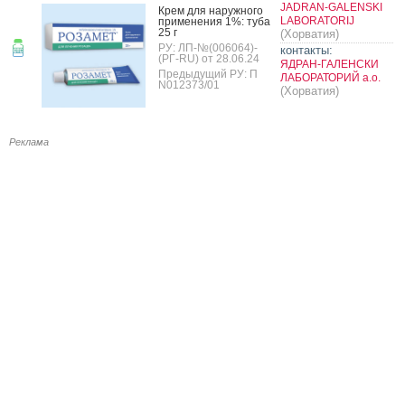
JADRAN-GALENSKI
Крем для на­руж­но­го
LABORATORIJ
при­мене­ния 1%: ту­ба
25 г
(Хорватия)
РУ: ЛП-№(006064)-
контакты:
(РГ-RU) от 28.06.24
ЯДРАН-ГАЛЕНСКИ
Предыдущий РУ: П
ЛАБОРАТОРИЙ а.о.
N012373/01
(Хорватия)
Реклама