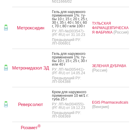
N011666/02
Гель для на­руж­но­го
при­мене­ния 1%: ту­
бы 10 г, 15 г, 20 г, 25 г,
30 г, 35 г, 40 г, 50 г, 60
ТУЛЬСКАЯ
г, 70 г, 80 г или 100 г
Метроксидин
ФАРМАЦЕВТИЧЕСКА
РУ: ЛП-№(003547)-
(Россия)
Я ФАБРИКА
(РГ-RU) от 31.10.23
Предыдущий РУ:
ЛП-006801
Гель для на­руж­но­го
при­мене­ния 1%: ту­
бы 10 г, 15 г, 25 г, 30 г
или 40 г
ЗЕЛЕНАЯ ДУБРАВА
Метронидазол ЗД
РУ: ЛП-№(005441)-
(Россия)
(РГ-RU) от 14.05.24
Предыдущий РУ:
ЛП-004388
Крем для на­руж­но­го
при­мене­ния 10 мг/1 г:
ту­ба 25 г
EGIS Pharmaceuticals
Реверсолют
РУ: ЛП-№(004055)-
(Венгрия)
(РГ-RU) от 19.12.23
Предыдущий РУ:
ЛП-008369
®
Розамет