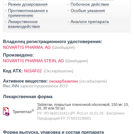
Режим дозирования
Побочное действие
Противопоказания к
Особые указания
применению
Лекарственное
Аналоги препарата
взаимодействие
Владелец регистрационного удостоверения:
NOVARTIS PHARMA, AG
(Швейцария)
Произведено:
NOVARTIS PHARMA STEIN, AG
(Швейцария)
Код ATX:
N03AF02
(Окскарбазепин)
Активное вещество:
окскарбазепин
(oxcarbazepine)
Rec.INN
зарегистрированное ВОЗ
Лекарственная форма
Таблетки, покрытые пленочной оболочкой, 150 мг: 10,
20, 30 или 50 шт.
®
Трилептал
РУ: ЛП-№(013241)-(РГ-RU) от 16.01.26
- Бессрочно
Предыдущий РУ: П N015199/01
Форма выпуска, упаковка и состав препарата