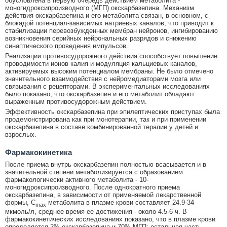
обусловлена в первую очередь действием метаболита -
моногидроксипроизводного (МГП) окскарбазепина. Механизм
действия окскарбазепина и его метаболита связан, в основном, с
блокадой потенциал-зависимых натриевых каналов, что приводит к
стабилизации перевозбужденных мембран нейронов, ингибированию
возникновения серийных нейрональных разрядов и снижению
синаптического проведения импульсов.
Реализации противосудорожного действия способствует повышение
проводимости ионов калия и модуляция кальциевых каналов,
активируемых высоким потенциалом мембраны. Не было отмечено
значительного взаимодействия с нейромедиаторами мозга или
связывания с рецепторами. В экспериментальных исследованиях
было показано, что окскарбазепин и его метаболит обладают
выраженным противосудорожным действием.
Эффективность окскарбазепина при эпилептических приступах была
продемонстрирована как при монотерапии, так и при применении
окскарбазепина в составе комбинированной терапии у детей и
взрослых.
Фармакокинетика
После приема внутрь окскарбазепин полностью всасывается и в
значительной степени метаболизируется с образованием
фармакологически активного метаболита - 10-
моногидроксипроизводного. После однократного приема
окскарбазепина, в зависимости от применяемой лекарственной
формы, C
метаболита в плазме крови составляет 24.9-34
max
мкмоль/л, среднее время ее достижения - около 4.5-6 ч. В
фармакокинетических исследованиях показано, что в плазме крови
определяется 2% окскарбазепина и 70% МГП; остальная часть