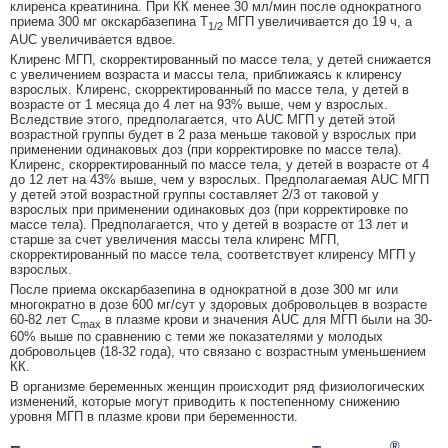
клиренса креатинина. При КК менее 30 мл/мин после однократного
приема 300 мг окскарбазепина T
МГП увеличивается до 19 ч, а
1/2
AUC увеличивается вдвое.
Клиренс МГП, скорректированный по массе тела, у детей снижается
с увеличением возраста и массы тела, приближаясь к клиренсу
взрослых. Клиренс, скорректированный по массе тела, у детей в
возрасте от 1 месяца до 4 лет на 93% выше, чем у взрослых.
Вследствие этого, предполагается, что AUC МГП у детей этой
возрастной группы будет в 2 раза меньше таковой у взрослых при
применении одинаковых доз (при корректировке по массе тела).
Клиренс, скорректированный по массе тела, у детей в возрасте от 4
до 12 лет на 43% выше, чем у взрослых. Предполагаемая AUC МГП
у детей этой возрастной группы составляет 2/3 от таковой у
взрослых при применении одинаковых доз (при корректировке по
массе тела). Предполагается, что у детей в возрасте от 13 лет и
старше за счет увеличения массы тела клиренс МГП,
скорректированный по массе тела, соответствует клиренсу МГП у
взрослых.
После приема окскарбазепина в однократной в дозе 300 мг или
многократно в дозе 600 мг/сут у здоровых добровольцев в возрасте
60-82 лет С
в плазме крови и значения AUC для МГП были на 30-
max
60% выше по сравнению с теми же показателями у молодых
добровольцев (18-32 года), что связано с возрастным уменьшением
КК.
В организме беременных женщин происходит ряд физиологических
изменений, которые могут приводить к постепенному снижению
уровня МГП в плазме крови при беременности.
®