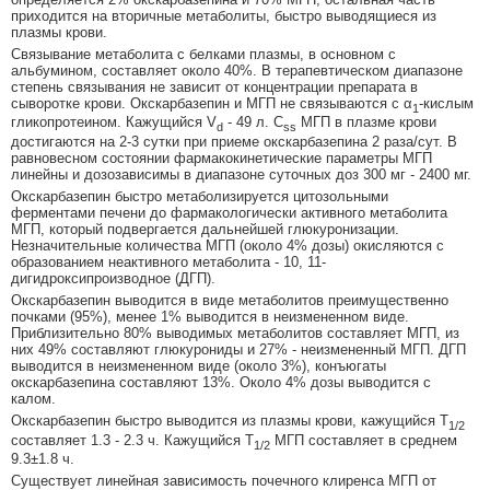
приходится на вторичные метаболиты, быстро выводящиеся из
плазмы крови.
Связывание метаболита с белками плазмы, в основном с
альбумином, составляет около 40%. В терапевтическом диапазоне
степень связывания не зависит от концентрации препарата в
сыворотке крови. Окскарбазепин и МГП не связываются с α
-кислым
1
гликопротеином. Кажущийся V
- 49 л. С
МГП в плазме крови
d
ss
достигаются на 2-3 сутки при приеме окскарбазепина 2 раза/сут. В
равновесном состоянии фармакокинетические параметры МГП
линейны и дозозависимы в диапазоне суточных доз 300 мг - 2400 мг.
Окскарбазепин быстро метаболизируется цитозольными
ферментами печени до фармакологически активного метаболита
МГП, который подвергается дальнейшей глюкуронизации.
Незначительные количества МГП (около 4% дозы) окисляются с
образованием неактивного метаболита - 10, 11-
дигидроксипроизводное (ДГП).
Окскарбазепин выводится в виде метаболитов преимущественно
почками (95%), менее 1% выводится в неизмененном виде.
Приблизительно 80% выводимых метаболитов составляет МГП, из
них 49% составляют глюкурониды и 27% - неизмененный МГП. ДГП
выводится в неизмененном виде (около 3%), конъюгаты
окскарбазепина составляют 13%. Около 4% дозы выводится с
калом.
Окскарбазепин быстро выводится из плазмы крови, кажущийся T
1/2
составляет 1.3 - 2.3 ч. Кажущийся T
МГП составляет в среднем
1/2
9.3±1.8 ч.
Существует линейная зависимость почечного клиренса МГП от