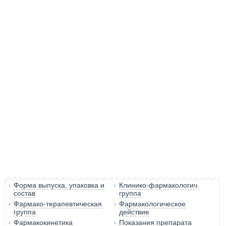
Форма выпуска, упаковка и
Клинико-фармакологич.
состав
группа
Фармако-терапевтическая
Фармакологическое
группа
действие
Фармакокинетика
Показания препарата