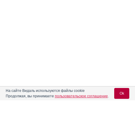
На сайте Видаль используются файлы cookie
Ok
Продолжая, вы принимаете
пользовательское соглашение
.
Содержание
Вход для специалистов
E-mail учетной записи Vidal:
Форма выпуска, упаковка и состав