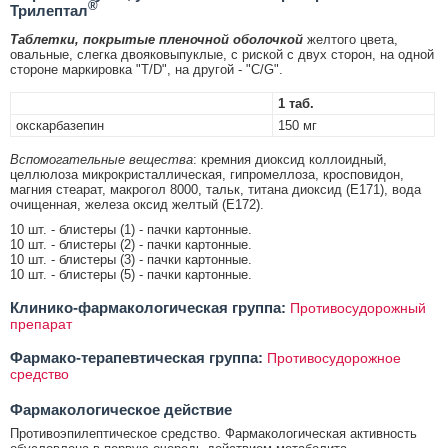
®
Трилептал
Таблетки, покрытые пленочной оболочкой
желтого цвета,
овальные, слегка двояковыпуклые, с риской с двух сторон, на одной
стороне маркировка "T/D", на другой - "C/G".
1 таб.
окскарбазепин
150 мг
Вспомогательные вещества
: кремния диоксид коллоидный,
целлюлоза микрокристаллическая, гипромеллоза, кросповидон,
магния стеарат, макрогол 8000, тальк, титана диоксид (E171), вода
очищенная, железа оксид желтый (E172).
10 шт. - блистеры (1) - пачки картонные.
10 шт. - блистеры (2) - пачки картонные.
10 шт. - блистеры (3) - пачки картонные.
10 шт. - блистеры (5) - пачки картонные.
Клинико-фармакологическая группа:
Противосудорожный
препарат
Фармако-терапевтическая группа:
Противосудорожное
средство
Фармакологическое действие
Противоэпилептическое средство. Фармакологическая активность