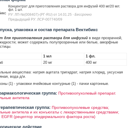
Концентрат для приготовления раствора для инфузий 400 мг/20 мл:
фл. 1 шт.
бикс
РУ: ЛП-№(008407)-(РГ-RU) от 14.01.25
- Бессрочно
Предыдущий РУ: ЛСР-007740/09
уска, упаковка и состав препарата Вектибикс
т для приготовления раствора для инфузий
в виде прозрачной,
жидкости; может содержать полупрозрачные или белые, аморфные
стицы.
1 мл
1 фл.
аб
20 мг
400 мг
льные вещества
: натрия ацетата тригидрат, натрия хлорид, уксусная
яная, вода д/и.
оны (1) - упаковки ячейковые контурные (1) - пачки картонные.
армакологическая группа:
Противоопухолевый препарат.
льные антитела
ерапевтическая группа:
Противоопухолевые средства;
ьные антитела и их конъюгаты с лекарственными средствами;
 EGFR (рецептор эпидермального фактора роста)
огическое действие