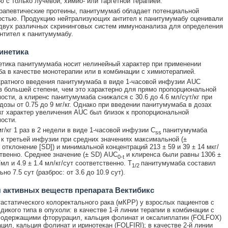
ю с только лучевой, химио- или таргетной терапией.
ерапевтические протеины, панитумумаб обладает потенциальной
стью. Продукцию нейтрализующих антител к панитумумабу оценивали
вух различных скрининговых систем иммуноанализа для определения
нтител к панитумумабу.
инетика
тика панитумумаба носит нелинейный характер при применении
а в качестве монотерапии или в комбинации с химиотерапией.
ратного введения панитумумаба в виде 1-часовой инфузии AUC
в большей степени, чем это характерно для прямо пропорциональной
ости, а клиренс панитумумаба снижался с 30.6 до 4.6 мл/сут/кг при
дозы от 0.75 до 9 мг/кг. Однако при введении панитумумаба в дозах
кг характер увеличения AUC был близок к пропорциональной
ости.
г/кг 1 раз в 2 недели в виде 1-часовой инфузии C
панитумумаба
ss
 к третьей инфузии при средних значениях максимальной (±
 отклонение [SD]) и минимальной концентраций 213 ± 59 и 39 ± 14 мкг/
твенно. Среднее значение (± SD) AUC
и клиренса были равны 1306 ±
0-t
мл и 4.9 ± 1.4 мл/кг/сут соответственно. T
панитумумаба составил
1/2
но 7.5 сут (разброс: от 3.6 до 10.9 сут).
 активных веществ препарата Вектибикс
астатического колоректального рака (мКРР) у взрослых пациентов с
дикого типа в опухоли: в качестве 1-й линии терапии в комбинации с
содержащими фторурацил, кальция фолинат и оксалиплатин (FOLFOX)
цил, кальция фолинат и иринотекан (FOLFIRI); в качестве 2-й линии