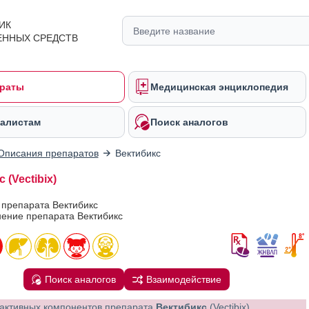
ИК
ЕННЫХ СРЕДСТВ
раты
Медицинская энциклопедия
алистам
Поиск аналогов
Описания препаратов
Вектибикс
 (Vectibix)
 препарата Вектибикс
ение препарата Вектибикс
Поиск аналогов
Взаимодействие
активных компонентов препарата
Вектибикс
(Vectibix)