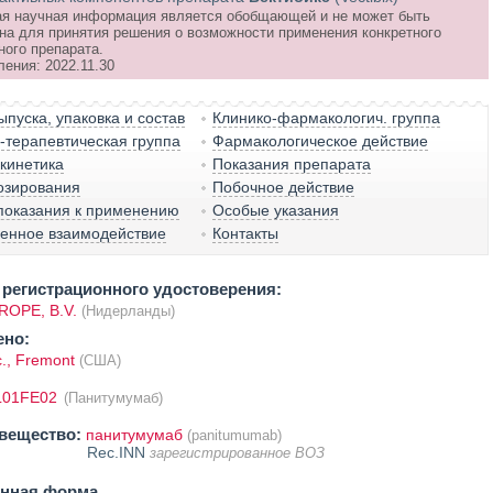
я научная информация является обобщающей и не может быть
на для принятия решения о возможности применения конкретного
ного препарата.
ения: 2022.11.30
пуска, упаковка и состав
Клинико-фармакологич. группа
терапевтическая группа
Фармакологическое действие
кинетика
Показания препарата
озирования
Побочное действие
показания к применению
Особые указания
венное взаимодействие
Контакты
регистрационного удостоверения:
OPE, B.V.
(Нидерланды)
ено:
., Fremont
(США)
L01FE02
(Панитумумаб)
вещество:
панитумумаб
(panitumumab)
Rec.INN
зарегистрированное ВОЗ
енная форма