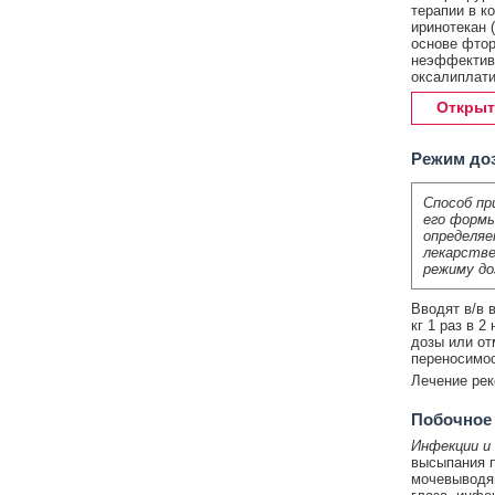
терапии в к
иринотекан 
основе фтор
неэффектив
оксалиплати
Открыт
Режим до
Способ пр
его формы
определяе
лекарстве
режиму до
Вводят в/в 
кг 1 раз в 
дозы или от
переносимос
Лечение рек
Побочное
Инфекции и 
высыпания п
мочевыводящ