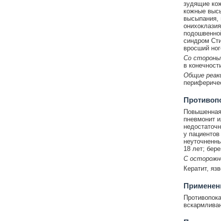
зудящие кож
кожные выс
высыпания, 
онихоклазия
подошвенной
синдром Сти
вросший ног
Со стороны
в конечност
Общие реак
периферичес
Противоп
Повышенная 
пневмонит и
недостаточн
у пациентов
неуточненны
18 лет; бер
С осторож
Кератит, яз
Применени
Противопока
вскармливан