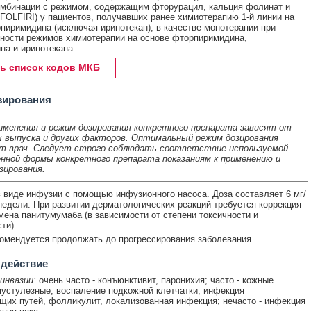
омбинации с режимом, содержащим фторурацил, кальция фолинат и
(FOLFIRI) у пациентов, получавших ранее химиотерапию 1-й линии на
пиримидина (исключая иринотекан); в качестве монотерапии при
ности режимов химиотерапии на основе фторпиримидина,
на и иринотекана.
ь список кодов МКБ
зирования
именения и режим дозирования конкретного препарата зависят от
 выпуска и других факторов. Оптимальный режим дозирования
т врач. Следует строго соблюдать соответствие используемой
нной формы конкретного препарата показаниям к применению и
зирования.
в виде инфузии с помощью инфузионного насоса. Доза составляет 6 мг/
2 недели. При развитии дерматологических реакций требуется коррекция
мена панитумумаба (в зависимости от степени токсичности и
ти).
омендуется продолжать до прогрессирования заболевания.
 действие
инвазии:
очень часто - конъюнктивит, паронихия; часто - кожные
устулезные, воспаление подкожной клетчатки, инфекция
их путей, фолликулит, локализованная инфекция; нечасто - инфекция