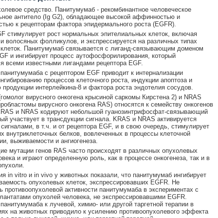
олевое средство. Панитумумаб - рекомбинантное человеческое
ное антитело (Ig G2), обладающее высокой аффинностью и
тью к рецепторам фактора эпидермального роста (EGFR).
F стимулирует рост нормальных эпителиальных клеток, включая
 и волосяных фолликулов, и экспрессируется на различных типах
 клеток. Панитумумаб связывается с лиганд-связывающим доменом
GF и ингибирует процесс аутофосфорилирования, который
я всеми известными лигандами рецептора EGF.
панитумумаба с рецептором EGF приводит к интернализации
ингибированию процессов клеточного роста, индукции апоптоза и
продукции интерлейкина-8 и фактора роста эндотелия сосудов.
гомолог вирусного онкогена крысиной саркомы Кирстена 2) и NRAS
йробластомы вирусного онкогена RAS) относятся к семейству онкогенов
KRAS и NRAS кодируют небольшой гуанозинтрифосфат-связывающий
рый участвует в трансдукции сигнала. KRAS и NRAS активируется
сигналами, в т.ч. и от рецептора EGF, и в свою очередь, стимулирует
их внутриклеточных белков, вовлеченных в процессы клеточной
и, выживаемости и ангиогенеза.
е мутации генов RAS часто происходят в различных опухолевых
овека и играют определенную роль, как в процессе онкогенеза, так и в
опухоли.
 in vitro и in vivo у животных показали, что панитумумаб ингибирует
ваемость опухолевых клеток, экспрессировавших EGFR. Не
 противоопухолевой активности панитумумаба в экспериментах с
лантатами опухолей человека, не экспрессировавшими EGFR.
панитумумаба к лучевой, химио- или другой таргетной терапии в
ях на животных приводило к усилению противоопухолевого эффекта