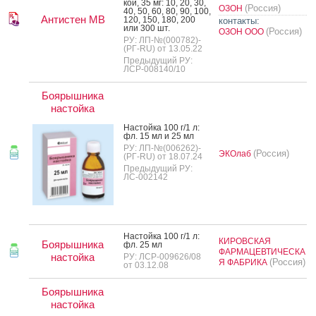
кой, 35 мг: 10, 20, 30,
(Россия)
ОЗОН
40, 50, 60, 80, 90, 100,
Антистен МВ
120, 150, 180, 200
контакты:
или 300 шт.
(Россия)
ОЗОН ООО
РУ: ЛП-№(000782)-
(РГ-RU) от 13.05.22
Предыдущий РУ:
ЛСР-008140/10
Боярышника
настойка
Нас­той­ка 100 г/1 л:
фл. 15 мл и 25 мл
РУ: ЛП-№(006262)-
(Россия)
ЭКОлаб
(РГ-RU) от 18.07.24
Предыдущий РУ:
ЛС-002142
Нас­той­ка 100 г/1 л:
КИРОВСКАЯ
Боярышника
фл. 25 мл
ФАРМАЦЕВТИЧЕСКА
настойка
РУ: ЛСР-009626/08
(Россия)
Я ФАБРИКА
от 03.12.08
Боярышника
настойка