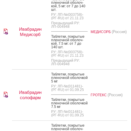
пле­ноч­ной обо­лоч­
кой, 5 мг: от 7 до 140
шт.
РУ: ЛП-№(003758)-
(РГ-RU) от 21.11.23
Предыдущий РУ:
ЛП-004948
Ивабрадин
(Россия)
МЕДИСОРБ
Медисорб
Таб­летки, пок­ры­тые
пле­ноч­ной обо­лоч­
кой, 7.5 мг: от 7 до
140 шт.
РУ: ЛП-№(003758)-
(РГ-RU) от 21.11.23
Предыдущий РУ:
ЛП-004948
Таб­летки, пок­ры­тые
пле­ноч­ной обо­лоч­кой
5 мг
РУ: ЛП-№(011481)-
(РГ-RU) от 01.09.25
Ивабрадин
(Россия)
ГРОТЕКС
солофарм
Таб­летки, пок­ры­тые
пле­ноч­ной обо­лоч­кой
7.5 мг
РУ: ЛП-№(011481)-
(РГ-RU) от 01.09.25
Таб­летки, пок­ры­тые
пле­ноч­ной обо­лоч­