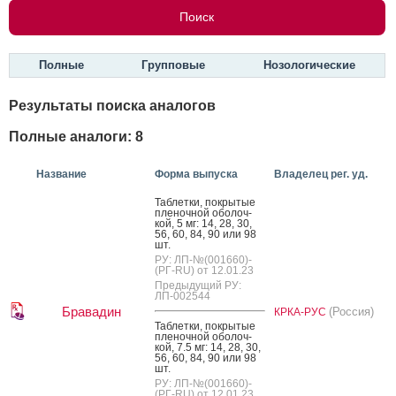
Полные
Групповые
Нозологические
Результаты поиска аналогов
Полные аналоги: 8
Название
Форма выпуска
Владелец рег. уд.
Таб­летки, пок­ры­тые
пле­ноч­ной обо­лоч­
кой, 5 мг: 14, 28, 30,
56, 60, 84, 90 или 98
шт.
РУ: ЛП-№(001660)-
(РГ-RU) от 12.01.23
Предыдущий РУ:
ЛП-002544
Бравадин
(Россия)
КРКА-РУС
Таб­летки, пок­ры­тые
пле­ноч­ной обо­лоч­
кой, 7.5 мг: 14, 28, 30,
56, 60, 84, 90 или 98
шт.
РУ: ЛП-№(001660)-
(РГ-RU) от 12.01.23