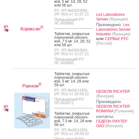
кой, 5 мг: 14, 28, 52
или 56 шт.
РУ: ЛП-№(000306)-
(РГ-RU) от 15.07.21
Les Laboratoires
(Франция)
Servier
Предыдущий РУ:
ЛС-000885
Произведено:
Les
®
Кораксан
Laboratoires Servier
Таб­летки, пок­ры­тые
(Франция)
Industrie
пле­ноч­ной обо­лоч­
или
СЕРВЬЕ РУС
кой, 7.5 мг: 14, 28, 52
(Россия)
или 56 шт.
РУ: ЛП-№(000306)-
(РГ-RU) от 15.07.21
Предыдущий РУ:
ЛС-000885
Таб­летки, пок­ры­тые
пле­ноч­ной обо­лоч­
кой, 5 мг: 14, 28 или
®
56 шт.
Раеном
РУ: ЛП-№(001265)-
GEDEON RICHTER
(РГ-RU) от 28.09.22
(Венгрия)
Предыдущий РУ:
Произведено:
ЛП-003071
GEDEON RICHTER
(Румыния)
ROMANIA
Таб­летки, пок­ры­тые
контакты:
пле­ноч­ной обо­лоч­
кой, 7.5 мг: 14, 28 или
ГЕДЕОН РИХТЕР
56 шт.
(Венгрия)
ОАО
РУ: ЛП-№(001265)-
(РГ-RU) от 28.09.22
Предыдущий РУ: