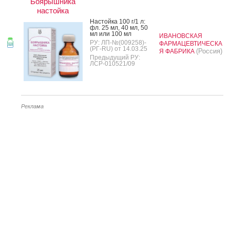
Боярышника
настойка
Нас­той­ка 100 г/1 л:
фл. 25 мл, 40 мл, 50
мл или 100 мл
ИВАНОВСКАЯ
РУ: ЛП-№(009258)-
ФАРМАЦЕВТИЧЕСКА
(РГ-RU) от 14.03.25
(Россия)
Я ФАБРИКА
Предыдущий РУ:
ЛСР-010521/09
Реклама