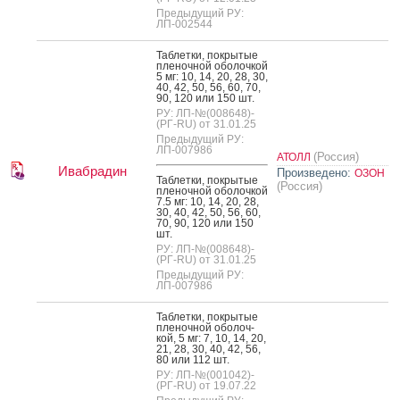
Предыдущий РУ:
ЛП-002544
Таб­летки, пок­ры­тые
пле­ноч­ной обо­лоч­кой
5 мг: 10, 14, 20, 28, 30,
40, 42, 50, 56, 60, 70,
90, 120 или 150 шт.
РУ: ЛП-№(008648)-
(РГ-RU) от 31.01.25
Предыдущий РУ:
ЛП-007986
(Россия)
АТОЛЛ
Ивабрадин
Произведено:
ОЗОН
Таб­летки, пок­ры­тые
(Россия)
пле­ноч­ной обо­лоч­кой
7.5 мг: 10, 14, 20, 28,
30, 40, 42, 50, 56, 60,
70, 90, 120 или 150
шт.
РУ: ЛП-№(008648)-
(РГ-RU) от 31.01.25
Предыдущий РУ:
ЛП-007986
Таб­летки, пок­ры­тые
пле­ноч­ной обо­лоч­
кой, 5 мг: 7, 10, 14, 20,
21, 28, 30, 40, 42, 56,
80 или 112 шт.
РУ: ЛП-№(001042)-
(РГ-RU) от 19.07.22