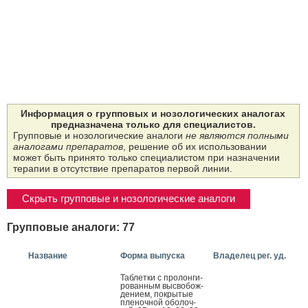
Информация о групповых и нозологических аналогах
предназначена только для специалистов.
Групповые и нозологические аналоги
не являются полными
аналогами препаратов
, решение об их использовании
может быть принято только специалистом при назначении
терапии в отсутствие препаратов первой линии.
Скрыть групповые и нозологические аналоги
Групповые аналоги: 77
Название
Форма выпуска
Владелец рег. уд.
Таб­летки с про­лон­ги­
рован­ным выс­во­бож­
де­ни­ем, пок­ры­тые
пле­ноч­ной обо­лоч­