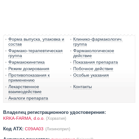
Форма выпуска, упаковка и
Клинико-фармакологич.
состав
группа
Фармако-терапевтическая
Фармакологическое
группа
действие
Фармакокинетика
Показания препарата
Режим дозирования
Побочное действие
Противопоказания к
Особые указания
применению
Лекарственное
Контакты
взаимодействие
Аналоги препарата
Владелец регистрационного удостоверения:
KRKA-FARMA, d.o.o.
(Хорватия)
Код ATX:
C09AA03
(Лизиноприл)