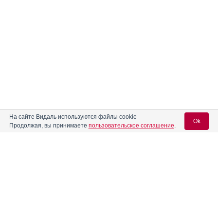
На сайте Видаль используются файлы cookie
Ok
Продолжая, вы принимаете
пользовательское соглашение
.
Содержание
Вход для специалистов
E-mail учетной записи Vidal:
Форма выпуска, упаковка и состав
Клинико-фармакологич. группа
Пароль:
Фармако-терапевтическая группа