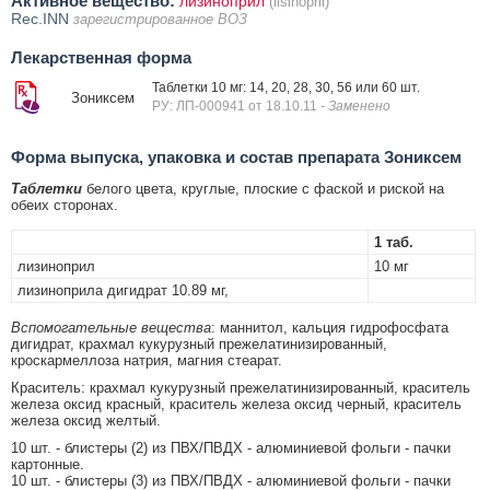
Активное вещество:
лизиноприл
(lisinopril)
Rec.INN
зарегистрированное ВОЗ
Лекарственная форма
Таблетки 10 мг: 14, 20, 28, 30, 56 или 60 шт.
Зониксем
РУ: ЛП-000941 от 18.10.11
- Заменено
Форма выпуска, упаковка и состав препарата Зониксем
Таблетки
белого цвета, круглые, плоские с фаской и риской на
обеих сторонах.
1 таб.
лизиноприл
10 мг
лизиноприла дигидрат 10.89 мг,
Вспомогательные вещества
: маннитол, кальция гидрофосфата
дигидрат, крахмал кукурузный прежелатинизированный,
кроскармеллоза натрия, магния стеарат.
Краситель: крахмал кукурузный прежелатинизированный, краситель
железа оксид красный, краситель железа оксид черный, краситель
железа оксид желтый.
10 шт. - блистеры (2) из ПВХ/ПВДХ - алюминиевой фольги - пачки
картонные.
10 шт. - блистеры (3) из ПВХ/ПВДХ - алюминиевой фольги - пачки