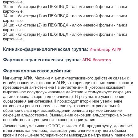
картонные.
10 шт. - блистеры (6) из ПВХ/ПВДХ - алюминиевой фольги - пачки
картонные.
14 шт. - блистеры (1) из ПВХ/ПВДХ - алюминиевой фольги - пачки
картонные.
14 шт. - блистеры (2) из ПВХ/ПВДХ - алюминиевой фольги - пачки
картонные.
14 шт. - блистеры (4) из ПВХ/ПВДХ - алюминиевой фольги - пачки
картонные.
Клинико-фармакологическая группа:
Ингибитор АПФ
Фармако-терапевтическая группа:
АПФ блокатор
Фармакологическое действие
Ингибитор АПФ. Механизм антигипертензивного действия связан с
ингибированием активности АПФ, что приводит к снижению скорости
превращения ангиотензина I в ангиотензин II (который оказывает
выраженное сосудосуживающее действие и стимулирует секрецию
альдостерона в коре надпочечников). В результате уменьшения
образования ангиотензина II происходит вторичное увеличение
активности ренина плазмы за счет устранения отрицательной
обратной связи при высвобождении ренина и прямое снижение
секреции альдостерона. Уменьшение секреции альдостерона может
способствовать увеличению концентрации калия.
Лизиноприл уменьшает ОПСС, снижает АД, преднагрузку, давление
в легочных капиллярах, вызывает увеличение минутного объема
крови и повышение толерантности миокарда к нагрузкам у пациентов