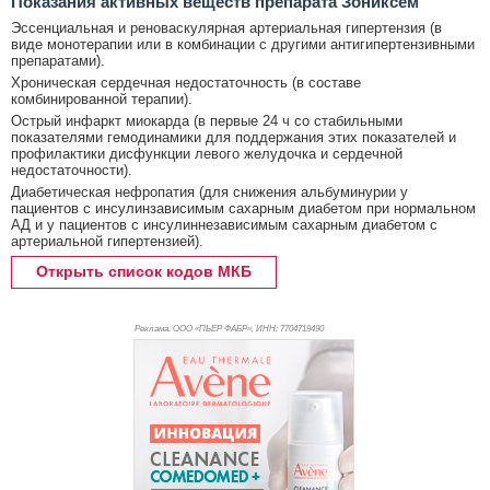
Показания активных веществ препарата Зониксем
Эссенциальная и реноваскулярная артериальная гипертензия (в
виде монотерапии или в комбинации с другими антигипертензивными
препаратами).
Хроническая сердечная недостаточность (в составе
комбинированной терапии).
Острый инфаркт миокарда (в первые 24 ч со стабильными
показателями гемодинамики для поддержания этих показателей и
профилактики дисфункции левого желудочка и сердечной
недостаточности).
Диабетическая нефропатия (для снижения альбуминурии у
пациентов с инсулинзависимым сахарным диабетом при нормальном
АД и у пациентов с инсулиннезависимым сахарным диабетом с
артериальной гипертензией).
Открыть список кодов МКБ
Реклама. ООО «ПЬЕР ФАБР», ИНН: 770
4719490