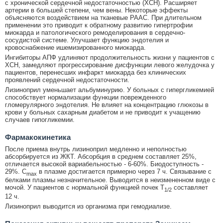
с хронической сердечной недостаточностью (ХСН). Расширяет
артерии в большей степени, чем вены. Некоторые эффекты
объясняются воздействием на тканевые РААС. При длительном
применении это приводит к обратному развитию гипертрофии
миокарда и патологического ремоделирования в сердечно-
сосудистой системе. Улучшает функцию эндотелия и
кровоснабжение ишемизированного миокарда.
Ингибиторы АПФ удлиняют продолжительность жизни у пациентов с
ХСН, замедляют прогрессирование дисфункции левого желудочка у
пациентов, перенесших инфаркт миокарда без клинических
проявлений сердечной недостаточности.
Лизиноприл уменьшает альбуминурию. У больных с гипергликемией
способствует нормализации функции поврежденного
гломерулярного эндотелия. Не влияет на концентрацию глюкозы в
крови у больных сахарным диабетом и не приводит к учащению
случаев гипогликемии.
Фармакокинетика
После приема внутрь лизиноприл медленно и неполностью
абсорбируется из ЖКТ. Абсорбция в среднем составляет 25%,
отличается высокой вариабельностью - 6-60%. Биодоступность -
29%. C
в плазме достигается примерно через 7 ч. Связывание с
max
белками плазмы незначительное. Выводится в неизмененном виде с
мочой. У пациентов с нормальной функцией почек T
составляет
1/2
12 ч.
Лизиноприл выводится из организма при гемодиализе.