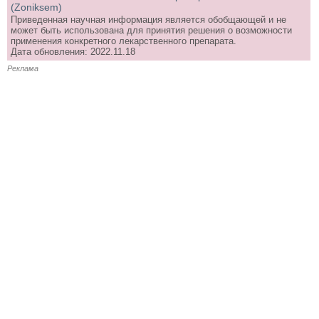
(Zoniksem)
Приведенная научная информация является обобщающей и не
может быть использована для принятия решения о возможности
применения конкретного лекарственного препарата.
Дата обновления: 2022.11.18
Реклама