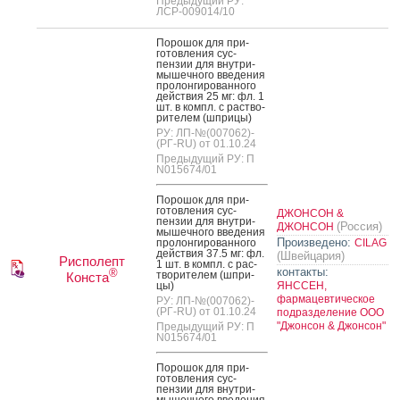
Предыдущий РУ:
ЛСР-009014/10
По­рошок для при­
готов­ле­ния сус­
пензии для внут­ри­
мышеч­но­го вве­дения
про­лон­ги­рован­но­го
дей­ствия 25 мг: фл. 1
шт. в компл. с рас­тво­
рите­лем (шпри­цы)
РУ: ЛП-№(007062)-
(РГ-RU) от 01.10.24
Предыдущий РУ: П
N015674/01
По­рошок для при­
готов­ле­ния сус­
ДЖОНСОН &
пензии для внут­ри­
(Россия)
ДЖОНСОН
мышеч­но­го вве­дения
Произведено:
про­лон­ги­рован­но­го
CILAG
дей­ствия 37.5 мг: фл.
(Швейцария)
Рисполепт
1 шт. в компл. с рас­
контакты:
®
тво­рите­лем (шпри­
Конста
цы)
ЯНССЕН,
фармацевтическое
РУ: ЛП-№(007062)-
(РГ-RU) от 01.10.24
подразделение ООО
"Джонсон & Джонсон"
Предыдущий РУ: П
N015674/01
По­рошок для при­
готов­ле­ния сус­
пензии для внут­ри­
мышеч­но­го вве­дения