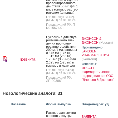
про­лон­ги­рован­но­го
дей­ствия 50 мг: фл. 1
шт. в компл. с рас­тво­
рите­лем (шпри­цы)
РУ: ЛП-№(007062)-
(РГ-RU) от 01.10.24
Предыдущий РУ: П
N015674/01
Сус­пензия для внут­
ДЖОНСОН &
ри­мышеч­но­го вве­
(Россия)
ДЖОНСОН
дения про­лон­ги­
рован­но­го дей­ствия
Произведено:
200 мг/1 мл: шпри­цы
JANSSEN
0.875 мл (175 мг),
PHARMACEUTICA
1.315 мл (263 мг),
Тревикта
(Бельгия)
1.75 мл (350 мг) или
2.625 мл (525 мг) в
контакты:
компл. с иг­ла­ми д/и
ЯНССЕН,
РУ: ЛП-№(006423)-
фармацевтическое
(РГ-RU) от 02.08.24
подразделение ООО
Предыдущий РУ:
"Джонсон & Джонсон"
ЛП-003861
Нозологические аналоги: 31
Название
Форма выпуска
Владелец рег. уд.
Рас­твор для внут­ри­
вен­но­го и внут­ри­
ВАЛЕНТА