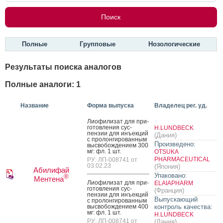
Полные
Групповые
Нозологические
Результаты поиска аналогов
Полные аналоги: 1
Название
Форма выпуска
Владелец рег. уд.
Ли­офи­лизат для при­
готов­ле­ния сус­
H.LUNDBECK
пензии для инъ­ек­ций
(Дания)
с про­лон­ги­рован­ным
Произведено:
выс­во­бож­де­ни­ем 300
мг: фл. 1 шт.
OTSUKA
PHARMACEUTICAL
РУ: ЛП-008741 от
03.02.23
(Япония)
Абилифай
Упаковано:
®
Ментена
Ли­офи­лизат для при­
ELAIAPHARM
готов­ле­ния сус­
(Франция)
пензии для инъ­ек­ций
Выпускающий
с про­лон­ги­рован­ным
выс­во­бож­де­ни­ем 400
контроль качества:
мг: фл. 1 шт.
H.LUNDBECK
РУ: ЛП-008741 от
(Дания)