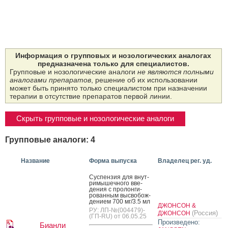
Информация о групповых и нозологических аналогах
предназначена только для специалистов.
Групповые и нозологические аналоги
не являются полными
аналогами препаратов
, решение об их использовании
может быть принято только специалистом при назначении
терапии в отсутствие препаратов первой линии.
Скрыть групповые и нозологические аналоги
Групповые аналоги: 4
Название
Форма выпуска
Владелец рег. уд.
Сус­пензия для внут­
ри­мышеч­но­го вве­
дения с про­лон­ги­
рован­ным выс­во­бож­
де­ни­ем 700 мг/3.5 мл
ДЖОНСОН &
РУ: ЛП-№(004479)-
(Россия)
ДЖОНСОН
(ГП-RU) от 06.05.25
Произведено:
Бианли