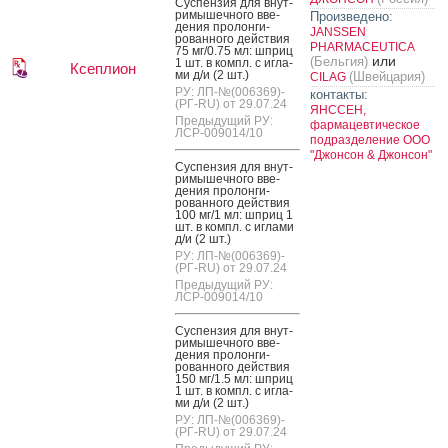
Сус­пензия для внут­
ри­мышеч­но­го вве­
Произведено:
дения про­лон­ги­
JANSSEN
рован­но­го дей­ствия
PHARMACEUTICA
75 мг/0.75 мл: шприц
или
(Бельгия)
1 шт. в компл. с иг­ла­
Ксеплион
ми д/и (2 шт.)
(Швейцария)
CILAG
РУ: ЛП-№(006369)-
контакты:
(РГ-RU) от 29.07.24
ЯНССЕН,
Предыдущий РУ:
фармацевтическое
ЛСР-009014/10
подразделение ООО
"Джонсон & Джонсон"
Сус­пензия для внут­
ри­мышеч­но­го вве­
дения про­лон­ги­
рован­но­го дей­ствия
100 мг/1 мл: шприц 1
шт. в компл. с иг­ла­ми
д/и (2 шт.)
РУ: ЛП-№(006369)-
(РГ-RU) от 29.07.24
Предыдущий РУ:
ЛСР-009014/10
Сус­пензия для внут­
ри­мышеч­но­го вве­
дения про­лон­ги­
рован­но­го дей­ствия
150 мг/1.5 мл: шприц
1 шт. в компл. с иг­ла­
ми д/и (2 шт.)
РУ: ЛП-№(006369)-
(РГ-RU) от 29.07.24