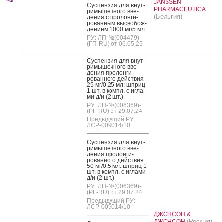
JANSSEN
Сус­пензия для внут­
PHARMACEUTICA
ри­мышеч­но­го вве­
(Бельгия)
дения с про­лон­ги­
рован­ным выс­во­бож­
де­ни­ем 1000 мг/5 мл
РУ: ЛП-№(004479)-
(ГП-RU) от 06.05.25
Сус­пензия для внут­
ри­мышеч­но­го вве­
дения про­лон­ги­
рован­но­го дей­ствия
25 мг/0.25 мл: шприц
1 шт. в компл. с иг­ла­
ми д/и (2 шт.)
РУ: ЛП-№(006369)-
(РГ-RU) от 29.07.24
Предыдущий РУ:
ЛСР-009014/10
Сус­пензия для внут­
ри­мышеч­но­го вве­
дения про­лон­ги­
рован­но­го дей­ствия
50 мг/0.5 мл: шприц 1
шт. в компл. с иг­ла­ми
д/и (2 шт.)
РУ: ЛП-№(006369)-
(РГ-RU) от 29.07.24
Предыдущий РУ:
ЛСР-009014/10
ДЖОНСОН &
(Россия)
ДЖОНСОН