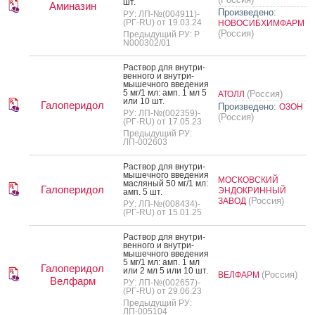
шт.
Аминазин
Произведено:
РУ: ЛП-№(004911)-
(РГ-RU) от 19.03.24
НОВОСИБХИМФАРМ
(Россия)
Предыдущий РУ: Р
N000302/01
Рас­твор для внут­ри­
вен­но­го и внут­ри­
мышеч­но­го вве­дения
5 мг/1 мл: амп. 1 мл 5
(Россия)
АТОЛЛ
или 10 шт.
Галоперидол
Произведено:
ОЗОН
РУ: ЛП-№(002359)-
(Россия)
(РГ-RU) от 17.05.23
Предыдущий РУ:
ЛП-002603
Рас­твор для внут­ри­
мышеч­но­го вве­дения
МОСКОВСКИЙ
мас­ля­ный 50 мг/1 мл:
Галоперидол
ЭНДОКРИННЫЙ
амп. 5 шт.
(Россия)
ЗАВОД
РУ: ЛП-№(008434)-
(РГ-RU) от 15.01.25
Рас­твор для внут­ри­
вен­но­го и внут­ри­
мышеч­но­го вве­дения
5 мг/1 мл: амп. 1 мл
Галоперидол
или 2 мл 5 или 10 шт.
(Россия)
ВЕЛФАРМ
Велфарм
РУ: ЛП-№(002657)-
(РГ-RU) от 29.06.23
Предыдущий РУ:
ЛП-005104