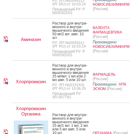
РУ: ЛП-№(004911)-
(РГ-RU) от 19.03.24
НОВОСИБХИМФАРМ
(Россия)
Предыдущий РУ: Р
N000302/01
Рас­твор для внут­ри­
вен­но­го и внут­ри­
ВАЛЕНТА
мышеч­но­го вве­дения
ФАРМАЦЕВТИКА
50 мг/2 мл: амп. 10
(Россия)
шт.
Аминазин
Произведено:
РУ: ЛП-№(004911)-
(РГ-RU) от 19.03.24
НОВОСИБХИМФАРМ
(Россия)
Предыдущий РУ: Р
N000302/01
Рас­твор для внут­ри­
вен­но­го и внут­ри­
мышеч­но­го вве­дения
ФАРМАЦЕЛЬ
25 мг/мл: 1 мл или 2
(Россия)
мл амп. 5 или 10 шт.
Хлорпромазин
Произведено:
НПК
РУ: ЛП-№(015243)-
(РГ-RU) от 10.06.26
(Россия)
ЭСКОМ
Предыдущий РУ:
ЛП-007792
Хлорпромазин
Органика
Рас­твор для внут­ри­
вен­но­го и внут­ри­
мышеч­но­го вве­дения
25 мг/1 мл: 1 мл, 2 мл
или 5 мл амп. 5 или
10 шт.
(Россия)
ОРГАНИКА