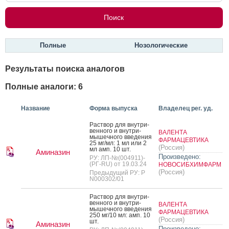
Полные
Нозологические
Результаты поиска аналогов
Полные аналоги: 6
Название
Форма выпуска
Владелец рег. уд.
Рас­твор для внут­ри­
вен­но­го и внут­ри­
ВАЛЕНТА
мышеч­но­го вве­дения
ФАРМАЦЕВТИКА
25 мг/мл: 1 мл или 2
(Россия)
мл амп. 10 шт.
Аминазин
Произведено:
РУ: ЛП-№(004911)-
(РГ-RU) от 19.03.24
НОВОСИБХИМФАРМ
(Россия)
Предыдущий РУ: Р
N000302/01
Рас­твор для внут­ри­
вен­но­го и внут­ри­
ВАЛЕНТА
мышеч­но­го вве­дения
ФАРМАЦЕВТИКА
250 мг/10 мл: амп. 10
(Россия)
шт.
Аминазин
Произведено: