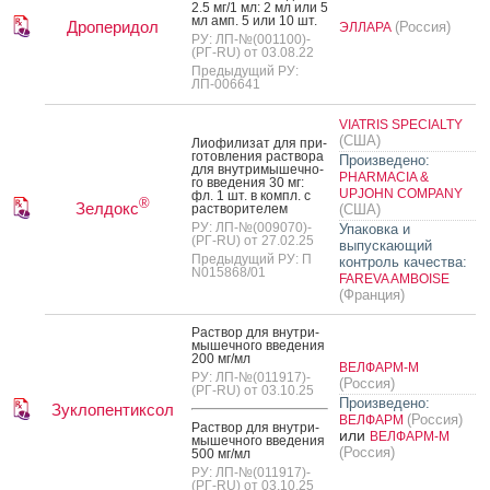
2.5 мг/1 мл: 2 мл или 5
мл амп. 5 или 10 шт.
Дроперидол
(Россия)
ЭЛЛАРА
РУ: ЛП-№(001100)-
(РГ-RU) от 03.08.22
Предыдущий РУ:
ЛП-006641
VIATRIS SPECIALTY
(США)
Ли­офи­лизат для при­
готов­ле­ния рас­тво­ра
Произведено:
для внут­ри­мышеч­но­
PHARMACIA &
го вве­дения 30 мг:
UPJOHN COMPANY
фл. 1 шт. в компл. с
®
Зелдокс
рас­тво­рите­лем
(США)
РУ: ЛП-№(009070)-
Упаковка и
(РГ-RU) от 27.02.25
выпускающий
Предыдущий РУ: П
контроль качества:
N015868/01
FAREVA AMBOISE
(Франция)
Рас­твор для внут­ри­
мышеч­но­го вве­дения
200 мг/мл
ВЕЛФАРМ-М
РУ: ЛП-№(011917)-
(Россия)
(РГ-RU) от 03.10.25
Произведено:
Зуклопентиксол
(Россия)
ВЕЛФАРМ
Рас­твор для внут­ри­
или
ВЕЛФАРМ-М
мышеч­но­го вве­дения
(Россия)
500 мг/мл
РУ: ЛП-№(011917)-
(РГ-RU) от 03.10.25