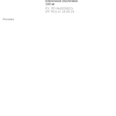
пле­ноч­ной обо­лоч­кой
100 мг
РУ: ЛП-№(005802)-
(РГ-RU) от 18.06.24
Реклама