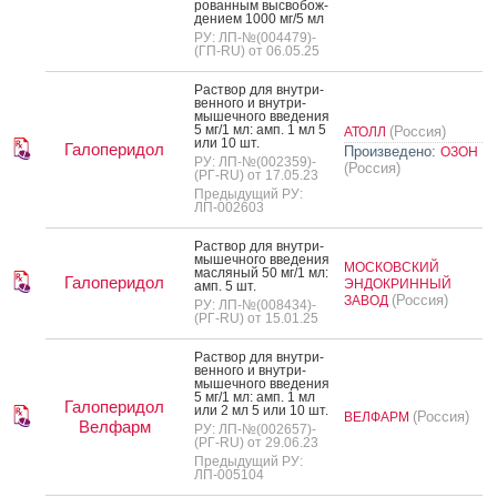
рован­ным выс­во­бож­
де­ни­ем 1000 мг/5 мл
РУ: ЛП-№(004479)-
(ГП-RU) от 06.05.25
Рас­твор для внут­ри­
вен­но­го и внут­ри­
мышеч­но­го вве­дения
5 мг/1 мл: амп. 1 мл 5
(Россия)
АТОЛЛ
или 10 шт.
Галоперидол
Произведено:
ОЗОН
РУ: ЛП-№(002359)-
(Россия)
(РГ-RU) от 17.05.23
Предыдущий РУ:
ЛП-002603
Рас­твор для внут­ри­
мышеч­но­го вве­дения
МОСКОВСКИЙ
мас­ля­ный 50 мг/1 мл:
Галоперидол
ЭНДОКРИННЫЙ
амп. 5 шт.
(Россия)
ЗАВОД
РУ: ЛП-№(008434)-
(РГ-RU) от 15.01.25
Рас­твор для внут­ри­
вен­но­го и внут­ри­
мышеч­но­го вве­дения
5 мг/1 мл: амп. 1 мл
Галоперидол
или 2 мл 5 или 10 шт.
(Россия)
ВЕЛФАРМ
Велфарм
РУ: ЛП-№(002657)-
(РГ-RU) от 29.06.23
Предыдущий РУ:
ЛП-005104