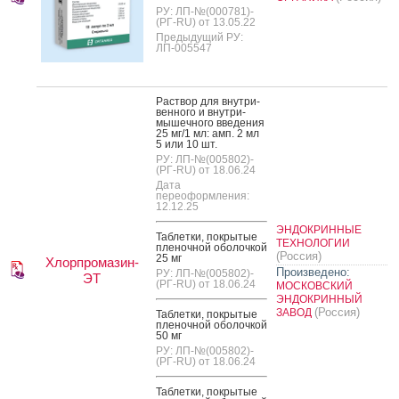
РУ: ЛП-№(000781)-
(РГ-RU) от 13.05.22
Предыдущий РУ:
ЛП-005547
Рас­твор для внут­ри­
вен­но­го и внут­ри­
мышеч­но­го вве­дения
25 мг/1 мл: амп. 2 мл
5 или 10 шт.
РУ: ЛП-№(005802)-
(РГ-RU) от 18.06.24
Дата
переоформления:
12.12.25
ЭНДОКРИННЫЕ
Таб­летки, пок­ры­тые
ТЕХНОЛОГИИ
пле­ноч­ной обо­лоч­кой
(Россия)
25 мг
Хлорпромазин-
Произведено:
РУ: ЛП-№(005802)-
ЭТ
(РГ-RU) от 18.06.24
МОСКОВСКИЙ
ЭНДОКРИННЫЙ
(Россия)
ЗАВОД
Таб­летки, пок­ры­тые
пле­ноч­ной обо­лоч­кой
50 мг
РУ: ЛП-№(005802)-
(РГ-RU) от 18.06.24
Таб­летки, пок­ры­тые