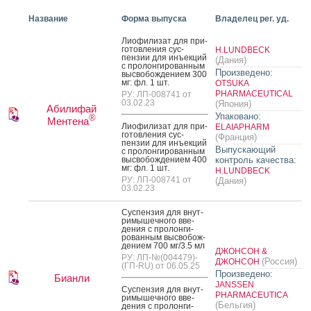
Название
Форма выпуска
Владелец рег. уд.
Ли­офи­лизат для при­
готов­ле­ния сус­
H.LUNDBECK
пензии для инъ­ек­ций
(Дания)
с про­лон­ги­рован­ным
Произведено:
выс­во­бож­де­ни­ем 300
мг: фл. 1 шт.
OTSUKA
PHARMACEUTICAL
РУ: ЛП-008741 от
03.02.23
(Япония)
Абилифай
Упаковано:
®
Ментена
Ли­офи­лизат для при­
ELAIAPHARM
готов­ле­ния сус­
(Франция)
пензии для инъ­ек­ций
Выпускающий
с про­лон­ги­рован­ным
выс­во­бож­де­ни­ем 400
контроль качества:
мг: фл. 1 шт.
H.LUNDBECK
РУ: ЛП-008741 от
(Дания)
03.02.23
Сус­пензия для внут­
ри­мышеч­но­го вве­
дения с про­лон­ги­
рован­ным выс­во­бож­
де­ни­ем 700 мг/3.5 мл
ДЖОНСОН &
РУ: ЛП-№(004479)-
(Россия)
ДЖОНСОН
(ГП-RU) от 06.05.25
Произведено:
Бианли
JANSSEN
Сус­пензия для внут­
PHARMACEUTICA
ри­мышеч­но­го вве­
(Бельгия)
дения с про­лон­ги­