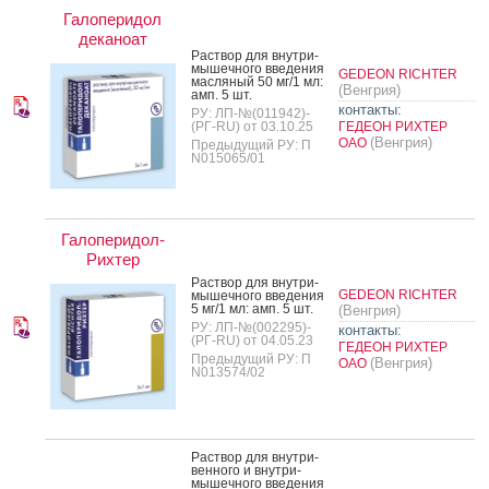
Галоперидол
деканоат
Рас­твор для внут­ри­
мышеч­но­го вве­дения
GEDEON RICHTER
мас­ля­ный 50 мг/1 мл:
(Венгрия)
амп. 5 шт.
контакты:
РУ: ЛП-№(011942)-
(РГ-RU) от 03.10.25
ГЕДЕОН РИХТЕР
(Венгрия)
ОАО
Предыдущий РУ: П
N015065/01
Галоперидол-
Рихтер
Рас­твор для внут­ри­
GEDEON RICHTER
мышеч­но­го вве­дения
5 мг/1 мл: амп. 5 шт.
(Венгрия)
РУ: ЛП-№(002295)-
контакты:
(РГ-RU) от 04.05.23
ГЕДЕОН РИХТЕР
Предыдущий РУ: П
(Венгрия)
ОАО
N013574/02
Рас­твор для внут­ри­
вен­но­го и внут­ри­
мышеч­но­го вве­дения