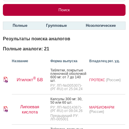
Полные
Групповые
Нозологические
Результаты поиска аналогов
Полные аналоги: 21
Название
Форма выпуска
Владелец рег. уд.
Таб­летки, пок­ры­тые
пле­ноч­ной обо­лоч­кой
600 мг: от 7 до 140
®
Итилокт
БВ
(Россия)
ГРОТЕКС
шт.
РУ: ЛП-№(005307)-
(РГ-RU) от 25.04.24
Кап­су­лы 300 мг: 30,
50 или 60 шт.
Липоевая
РУ: ЛП-№(014367)-
МАРБИОФАРМ
(РГ-RU) от 09.04.26
кислота
(Россия)
Предыдущий РУ:
ЛП-005001