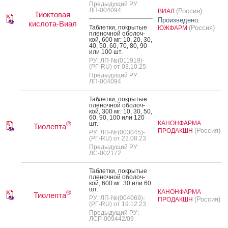
Предыдущий РУ:
ЛП-004094
(Россия)
ВИАЛ
Тиоктовая
Произведено:
кислота-Виал
Таб­летки, пок­ры­тые
(Россия)
ЮЖФАРМ
пле­ноч­ной обо­лоч­
кой, 600 мг: 10, 20, 30,
40, 50, 60, 70, 80, 90
или 100 шт.
РУ: ЛП-№(011919)-
(РГ-RU) от 03.10.25
Предыдущий РУ:
ЛП-004094
Таб­летки, пок­ры­тые
пле­ноч­ной обо­лоч­
кой, 300 мг: 10, 30, 50,
60, 90, 100 или 120
КАНОНФАРМА
шт.
®
Тиолепта
(Россия)
ПРОДАКШН
РУ: ЛП-№(003045)-
(РГ-RU) от 22.08.23
Предыдущий РУ:
ЛС-002172
Таб­летки, пок­ры­тые
пле­ноч­ной обо­лоч­
кой, 600 мг: 30 или 60
шт.
КАНОНФАРМА
®
Тиолепта
РУ: ЛП-№(004069)-
(Россия)
ПРОДАКШН
(РГ-RU) от 19.12.23
Предыдущий РУ:
ЛСР-009442/09