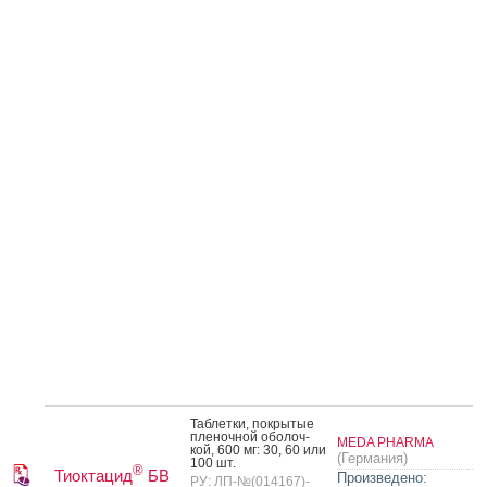
Таб­летки, пок­ры­тые
пле­ноч­ной обо­лоч­
MEDA PHARMA
кой, 600 мг: 30, 60 или
(Германия)
100 шт.
®
Тиоктацид
БВ
Произведено:
РУ: ЛП-№(014167)-