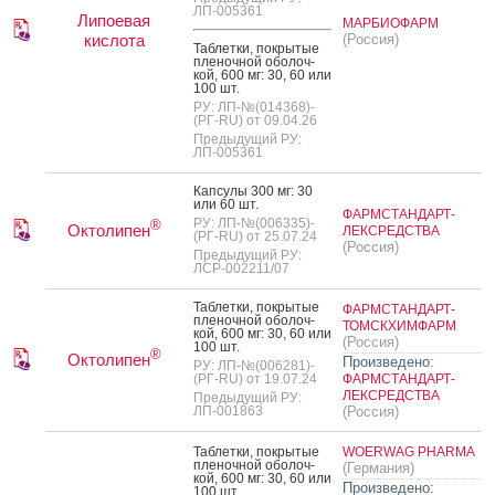
ЛП-005361
Липоевая
МАРБИОФАРМ
кислота
(Россия)
Таб­летки, пок­ры­тые
пле­ноч­ной обо­лоч­
кой, 600 мг: 30, 60 или
100 шт.
РУ: ЛП-№(014368)-
(РГ-RU) от 09.04.26
Предыдущий РУ:
ЛП-005361
Кап­су­лы 300 мг: 30
или 60 шт.
ФАРМСТАНДАРТ-
РУ: ЛП-№(006335)-
®
Октолипен
ЛЕКСРЕДСТВА
(РГ-RU) от 25.07.24
(Россия)
Предыдущий РУ:
ЛСР-002211/07
Таб­летки, пок­ры­тые
ФАРМСТАНДАРТ-
пле­ноч­ной обо­лоч­
ТОМСКХИМФАРМ
кой, 600 мг: 30, 60 или
(Россия)
100 шт.
®
Октолипен
Произведено:
РУ: ЛП-№(006281)-
(РГ-RU) от 19.07.24
ФАРМСТАНДАРТ-
ЛЕКСРЕДСТВА
Предыдущий РУ:
ЛП-001863
(Россия)
Таб­летки, пок­ры­тые
WOERWAG PHARMA
пле­ноч­ной обо­лоч­
(Германия)
кой, 600 мг: 30, 60 или
Произведено:
100 шт.