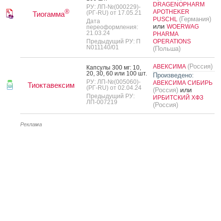
DRAGENOPHARM
РУ: ЛП-№(000229)-
®
APOTHEKER
(РГ-RU) от 17.05.21
Тиогамма
(Германия)
PUSCHL
Дата
или
WOERWAG
переоформления:
21.03.24
PHARMA
Предыдущий РУ: П
OPERATIONS
N011140/01
(Польша)
(Россия)
АВЕКСИМА
Кап­су­лы 300 мг: 10,
20, 30, 60 или 100 шт.
Произведено:
РУ: ЛП-№(005060)-
АВЕКСИМА СИБИРЬ
Тиоктавексим
(РГ-RU) от 02.04.24
или
(Россия)
Предыдущий РУ:
ИРБИТСКИЙ ХФЗ
ЛП-007219
(Россия)
Реклама