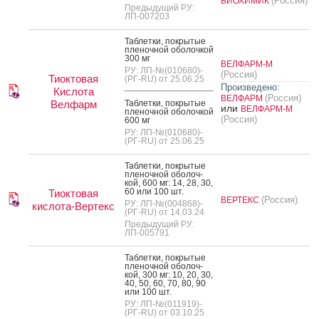
(Россия)
БИОХИМИК
Предыдущий РУ:
ЛП-007203
Таб­летки, пок­ры­тые
пле­ноч­ной обо­лоч­кой
300 мг
ВЕЛФАРМ-М
РУ: ЛП-№(010680)-
(Россия)
Тиоктовая
(РГ-RU) от 25.06.25
Произведено:
Кислота
(Россия)
ВЕЛФАРМ
Велфарм
Таб­летки, пок­ры­тые
или
ВЕЛФАРМ-М
пле­ноч­ной обо­лоч­кой
(Россия)
600 мг
РУ: ЛП-№(010680)-
(РГ-RU) от 25.06.25
Таб­летки, пок­ры­тые
пле­ноч­ной обо­лоч­
кой, 600 мг: 14, 28, 30,
60 или 100 шт.
Тиоктовая
(Россия)
ВЕРТЕКС
РУ: ЛП-№(004868)-
кислота-Вертекс
(РГ-RU) от 14.03.24
Предыдущий РУ:
ЛП-005791
Таб­летки, пок­ры­тые
пле­ноч­ной обо­лоч­
кой, 300 мг: 10, 20, 30,
40, 50, 60, 70, 80, 90
или 100 шт.
РУ: ЛП-№(011919)-
(РГ-RU) от 03.10.25