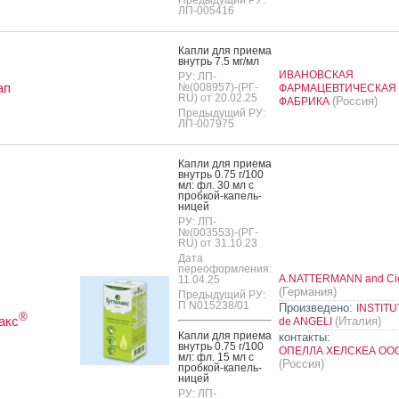
ЛП-005416
Кап­ли для при­ема
внутрь 7.5 мг/мл
ИВАНОВСКАЯ
РУ: ЛП-
ап
№(008957)-(РГ-
ФАРМАЦЕВТИЧЕСКАЯ
RU) от 20.02.25
(Россия)
ФАБРИКА
Предыдущий РУ:
ЛП-007975
Кап­ли для при­ема
внутрь 0.75 г/100
мл: фл. 30 мл с
проб­кой-ка­пель­
ни­цей
РУ: ЛП-
№(003553)-(РГ-
RU) от 31.10.23
Дата
переоформления:
A.NATTERMANN and Ci
11.04.25
(Германия)
Предыдущий РУ:
П N015238/01
Произведено:
INSTITU
®
акс
(Италия)
de ANGELI
Кап­ли для при­ема
контакты:
внутрь 0.75 г/100
ОПЕЛЛА ХЕЛСКЕА ОО
мл: фл. 15 мл с
(Россия)
проб­кой-ка­пель­
ни­цей
РУ: ЛП-