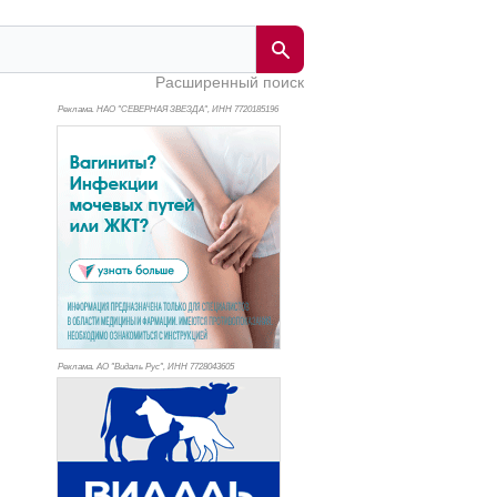
Расширенный поиск
Реклама. НАО "СЕВЕРНАЯ ЗВЕЗДА", ИНН 772
0185196
Реклама. АО "Видаль Рус", ИНН 772
8043605