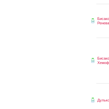
Бисак
Ренев
Бисако
Хемоф
Дульк