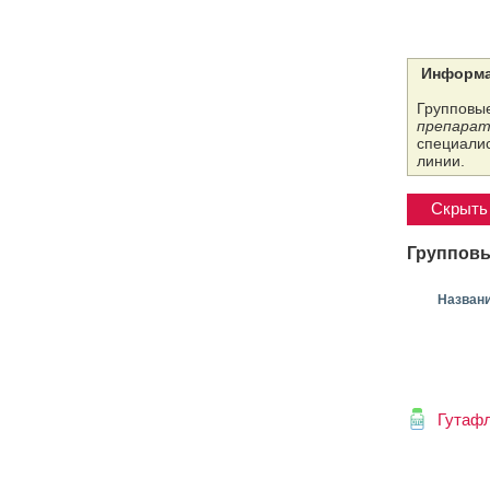
Информа
Групповые
препарат
специалис
линии.
Скрыть 
Групповы
Назван
Гутаф