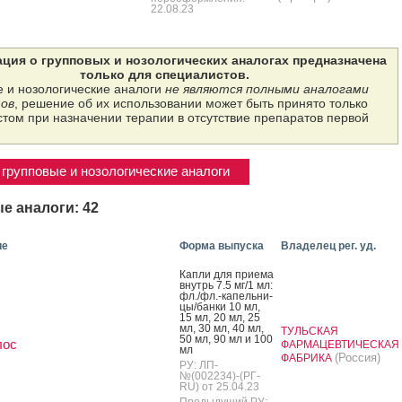
22.08.23
ция о групповых и нозологических аналогах предназначена
только для специалистов.
 и нозологические аналоги
не являются полными аналогами
ов
, решение об их использовании может быть принято только
том при назначении терапии в отсутствие препаратов первой
групповые и нозологические аналоги
е аналоги: 42
ие
Форма выпуска
Владелец рег. уд.
Кап­ли для при­ема
внутрь 7.5 мг/1 мл:
фл./фл.-ка­пель­ни­
цы/бан­ки 10 мл,
15 мл, 20 мл, 25
мл, 30 мл, 40 мл,
ТУЛЬСКАЯ
50 мл, 90 мл и 100
лос
ФАРМАЦЕВТИЧЕСКАЯ
мл
(Россия)
ФАБРИКА
РУ: ЛП-
№(002234)-(РГ-
RU) от 25.04.23
Предыдущий РУ: