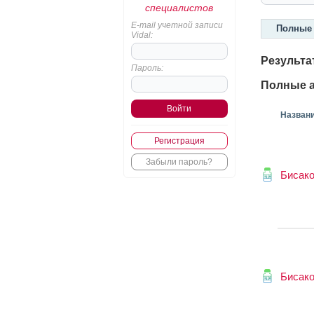
специалистов
E-mail учетной записи
Полные 
Vidal:
Результа
Пароль:
Полные а
Назван
Регистрация
Забыли пароль?
Бисак
Бисак