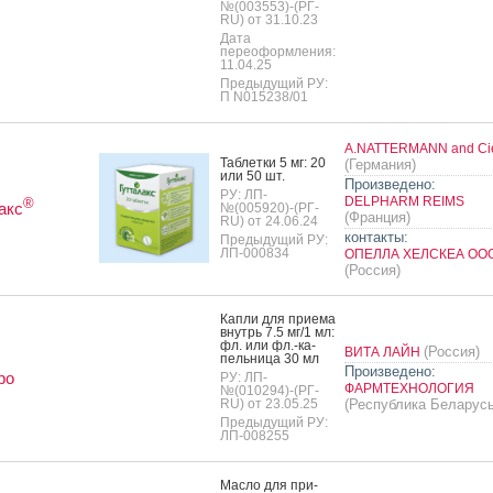
№(003553)-(РГ-
RU) от 31.10.23
Дата
переоформления:
11.04.25
Предыдущий РУ:
П N015238/01
A.NATTERMANN and Ci
Таб­летки 5 мг: 20
(Германия)
или 50 шт.
Произведено:
РУ: ЛП-
DELPHARM REIMS
®
акс
№(005920)-(РГ-
(Франция)
RU) от 24.06.24
контакты:
Предыдущий РУ:
ЛП-000834
ОПЕЛЛА ХЕЛСКЕА ОО
(Россия)
Кап­ли для при­ема
внутрь 7.5 мг/1 мл:
фл. или фл.-ка­
(Россия)
ВИТА ЛАЙН
пель­ни­ца 30 мл
Произведено:
ро
РУ: ЛП-
ФАРМТЕХНОЛОГИЯ
№(010294)-(РГ-
RU) от 23.05.25
(Республика Беларусь
Предыдущий РУ:
ЛП-008255
Мас­ло для при­