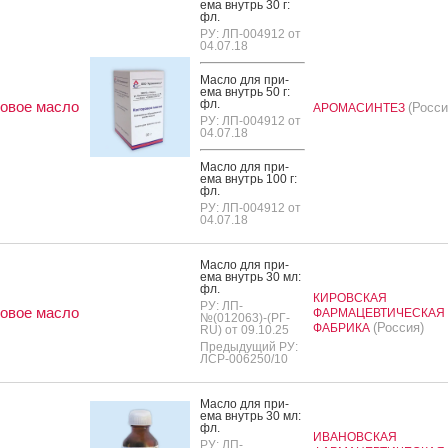
ема внутрь 30 г:
фл.
РУ: ЛП-004912 от
04.07.18
Мас­ло для при­
ема внутрь 50 г:
фл.
овое масло
(Росси
АРОМАСИНТЕЗ
РУ: ЛП-004912 от
04.07.18
Мас­ло для при­
ема внутрь 100 г:
фл.
РУ: ЛП-004912 от
04.07.18
Мас­ло для при­
ема внутрь 30 мл:
фл.
КИРОВСКАЯ
РУ: ЛП-
овое масло
ФАРМАЦЕВТИЧЕСКАЯ
№(012063)-(РГ-
(Россия)
ФАБРИКА
RU) от 09.10.25
Предыдущий РУ:
ЛСР-006250/10
Мас­ло для при­
ема внутрь 30 мл:
фл.
ИВАНОВСКАЯ
РУ: ЛП-