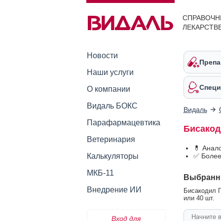
СПРАВОЧН
ЛЕКАРСТВ
Новости
Препа
Наши услуги
Специ
О компании
Видаль БОКС
Видаль
Парафармацевтика
Бисакод
Ветеринария
💊 Анал
Калькуляторы
✅ Более
МКБ-11
Выбранн
Внедрение ИИ
Бисакодил Г
или 40 шт.
Вход для