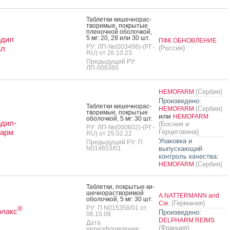
Таб­летки ки­шеч­но­рас­
тво­римые, пок­ры­тые
пле­ноч­ной обо­лоч­кой,
5 мг: 20, 28 или 30 шт.
одил
ПФК ОБНОВЛЕНИЕ
РУ: ЛП-№(003498)-(РГ-
ал
(Россия)
RU) от 26.10.23
Предыдущий РУ:
ЛП-008360
(Сербия)
HEMOFARM
Произведено:
Таб­летки ки­шеч­но­рас­
(Сербия)
HEMOFARM
тво­римые, пок­ры­тые
или
HEMOFARM
обо­лоч­кой, 5 мг: 30 шт.
дил-
(Босния и
РУ: ЛП-№(000602)-(РГ-
арм
Герцеговина)
RU) от 25.02.22
Упаковка и
Предыдущий РУ: П
N014653/01
выпускающий
контроль качества:
(Сербия)
HEMOFARM
Таб­летки, пок­ры­тые ки­
шеч­но­рас­тво­римой
A.NATTERMANN and
обо­лоч­кой, 5 мг: 30 шт.
(Германия)
Cie.
РУ: П N015358/01 от
®
олакс
Произведено:
06.10.08
DELPHARM REIMS
Дата
(Франция)
переоформления: