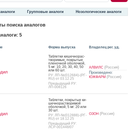
аналоги
Групповые аналоги
Нозологические аналоги
ты поиска аналогов
налоги: 5
ие
Форма выпуска
Владелец рег. уд.
Таб­летки ки­шеч­но­рас­
тво­римые, пок­ры­тые
пле­ноч­ной обо­лоч­кой,
5 мг: 10, 20, 30, 40, 50
(Россия)
АЛВИЛС
или 60 шт.
одил
Произведено:
РУ: ЛП-№(012684)-(РГ-
(Россия)
ЮЖФАРМ
RU) от 03.12.25
Предыдущий РУ:
ЛП-008126
Таб­летки, пок­ры­тые ки­
шеч­но­рас­тво­римой
обо­лоч­кой, 5 мг: 20 или
30 шт.
одил
(Россия)
ОЗОН
РУ: ЛП-№(012888)-(РГ-
RU) от 18.12.25
Предыдущий РУ:
ЛСР-001448/07