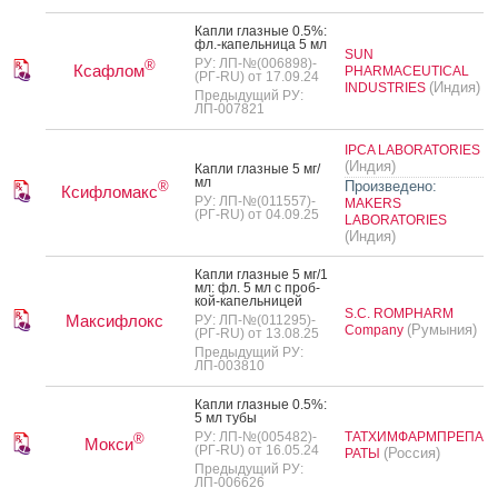
Кап­ли глаз­ные 0.5%:
фл.-ка­пель­ни­ца 5 мл
SUN
РУ: ЛП-№(006898)-
®
Ксафлом
PHARMACEUTICAL
(РГ-RU) от 17.09.24
(Индия)
INDUSTRIES
Предыдущий РУ:
ЛП-007821
IPCA LABORATORIES
(Индия)
Кап­ли глаз­ные 5 мг/
мл
Произведено:
®
Ксифломакс
РУ: ЛП-№(011557)-
MAKERS
(РГ-RU) от 04.09.25
LABORATORIES
(Индия)
Кап­ли глаз­ные 5 мг/1
мл: фл. 5 мл с проб­
кой-ка­пель­ни­цей
S.C. ROMPHARM
Максифлокс
РУ: ЛП-№(011295)-
(Румыния)
Company
(РГ-RU) от 13.08.25
Предыдущий РУ:
ЛП-003810
Кап­ли глаз­ные 0.5%:
5 мл ту­бы
РУ: ЛП-№(005482)-
ТАТХИМФАРМПРЕПА
®
Мокси
(РГ-RU) от 16.05.24
(Россия)
РАТЫ
Предыдущий РУ:
ЛП-006626