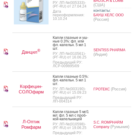
BAUSCH & LOMB
РУ: ЛП-№(005333)-
(США)
(РГ-RU) от 27.04.24
контакты:
Дата
переоформления:
БАУШ ХЕЛС ООО
10.10.24
(Россия)
Кап­ли глаз­ные и уш­
ные 0.3%: фл. или
фл.-ка­пельн. 5 мл 1
шт.
SENTISS PHARMA
®
Данцил
РУ: ЛП-№(010561)-
(Индия)
(РГ-RU) от 16.06.25
Предыдущий РУ:
ЛСР-009895/09
Кап­ли глаз­ные 0.5%:
фл.-ка­пельн. 5 мл 1
шт.
Корфецин-
РУ: ЛП-№(003190)-
(Россия)
ГРОТЕКС
СОЛОфарм
(РГ-RU) от 15.09.23
Предыдущий РУ:
ЛП-004314
Кап­ли глаз­ные 5 мг/1
мл: фл. 5 мл с проб­
кой-ка­пель­ни­цей
Л-Оптик
S.C. ROMPHARM
РУ: ЛП-№(010598)-
Ромфарм
(Румыния)
Company
(РГ-RU) от 19.06.25
Предыдущий РУ: