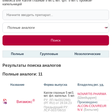
Бивокса ВМ Капли глазные 5 мг/1 мл: фл. 5 мл с пробкой-
капельницей
Полные
Групповые
Нозологические
Результаты поиска аналогов
Полные аналоги: 11
Название
Форма выпуска
Владелец рег. уд.
Кап­ли глаз­ные 5 мг/1
NOVARTIS PHARMA
мл: фл.-ка­пельн. 5 мл
(Швейцария)
РУ: ЛП-№(002266)-
®
Вигамокс
Произведено:
(РГ-RU) от 28.04.23
ALCON-COUVREUR
Предыдущий РУ:
(Бельгия)
N.V.
ЛСР-003706/10