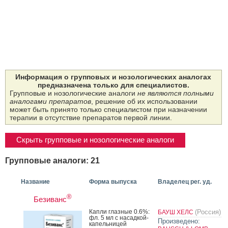
Информация о групповых и нозологических аналогах
предназначена только для специалистов.
Групповые и нозологические аналоги
не являются полными
аналогами препаратов
, решение об их использовании
может быть принято только специалистом при назначении
терапии в отсутствие препаратов первой линии.
Скрыть групповые и нозологические аналоги
Групповые аналоги: 21
Название
Форма выпуска
Владелец рег. уд.
®
Безиванс
Кап­ли глаз­ные 0.6%:
(Россия)
БАУШ ХЕЛС
фл. 5 мл с на­сад­кой-
Произведено:
ка­пель­ни­цей