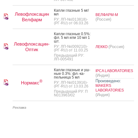
Кап­ли глаз­ные 5 мг/
Левофлоксацин
мл
ВЕЛФАРМ-М
Велфарм
(Россия)
РУ: ЛП-№(013818)-
(РГ-RU) от 06.03.26
Кап­ли глаз­ные 0.5%:
фл. 5 мл или 10 мл 1
шт.
Левофлоксацин-
РУ: ЛП-№(009210)-
(Россия)
ЛЕККО
Оптик
(РГ-RU) от 11.03.25
Предыдущий РУ:
ЛП-005491
Кап­ли глаз­ные и уш­
IPCA LABORATORIES
ные 0.3%: фл.-ка­
(Индия)
пель­ни­ца 5 мл
Произведено:
®
Нормакс
РУ: ЛП-№(013916)-
MAKERS
(РГ-RU) от 13.03.26
LABORATORIES
Предыдущий РУ: П
(Индия)
N013963/02
Реклама