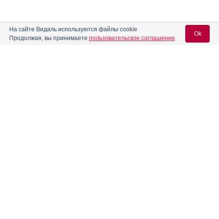
На сайте Видаль используются файлы cookie
Ok
Продолжая, вы принимаете
пользовательское соглашение
.
Вход для специалистов
E-mail учетной записи Vidal:
Пароль:
Регистрация
Забыли пароль?