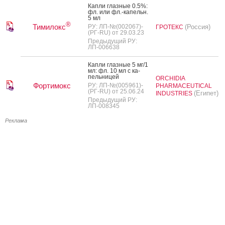
Кап­ли глаз­ные 0.5%:
фл. или фл.-ка­пельн.
5 мл
®
Тимилокс
РУ: ЛП-№(002067)-
(Россия)
ГРОТЕКС
(РГ-RU) от 29.03.23
Предыдущий РУ:
ЛП-006638
Кап­ли глаз­ные 5 мг/1
мл: фл. 10 мл с ка­
пель­ни­цей
ORCHIDIA
Фортимокс
РУ: ЛП-№(005961)-
PHARMACEUTICAL
(РГ-RU) от 25.06.24
(Египет)
INDUSTRIES
Предыдущий РУ:
ЛП-008345
Реклама