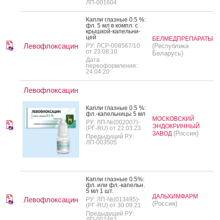
ЛП-001604
Кап­ли глаз­ные 0.5 %:
фл. 5 мл в компл. с
крыш­кой-ка­пель­ни­
цей
БЕЛМЕДПРЕПАРАТЫ
Левофлоксацин
РУ: ЛСР-008567/10
(Республика
от 23.08.10
Беларусь)
Дата
переоформления:
24.04.20
Левофлоксацин
Кап­ли глаз­ные 0.5 %:
фл.-ка­пель­ни­цы 5 мл
МОСКОВСКИЙ
РУ: ЛП-№(002007)-
ЭНДОКРИННЫЙ
(РГ-RU) от 22.03.23
(Россия)
ЗАВОД
Предыдущий РУ:
ЛП-003505
Кап­ли глаз­ные 0.5%:
фл. или фл.-ка­пельн.
5 мл 1 шт.
ДАЛЬХИМФАРМ
Левофлоксацин
РУ: ЛП-№(013495)-
(Россия)
(РГ-RU) от 30.09.21
Предыдущий РУ:
ЛП-007462