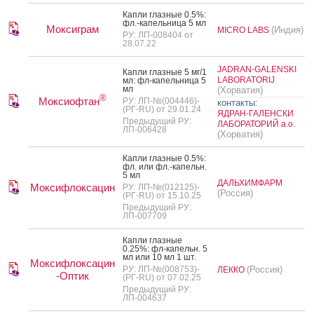
Кап­ли глаз­ные 0.5%:
фл.-ка­пель­ни­ца 5 мл
Моксиграм
(Индия)
MICRO LABS
РУ: ЛП-008404 от
28.07.22
JADRAN-GALENSKI
Кап­ли глаз­ные 5 мг/1
LABORATORIJ
мл: фл-ка­пель­ни­ца 5
мл
(Хорватия)
®
Моксиофтан
РУ: ЛП-№(004446)-
контакты:
(РГ-RU) от 29.01.24
ЯДРАН-ГАЛЕНСКИ
Предыдущий РУ:
ЛАБОРАТОРИЙ а.о.
ЛП-006428
(Хорватия)
Кап­ли глаз­ные 0.5%:
фл. или фл.-ка­пельн.
5 мл
ДАЛЬХИМФАРМ
Моксифлоксацин
РУ: ЛП-№(012125)-
(Россия)
(РГ-RU) от 15.10.25
Предыдущий РУ:
ЛП-007709
Кап­ли глаз­ные
0.25%: фл-ка­пельн. 5
мл или 10 мл 1 шт.
Моксифлоксацин
РУ: ЛП-№(008753)-
(Россия)
ЛЕККО
-Оптик
(РГ-RU) от 07.02.25
Предыдущий РУ:
ЛП-004637