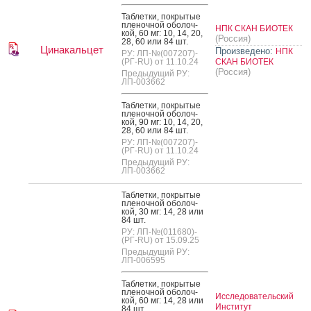
Таб­летки, пок­ры­тые
пле­ноч­ной обо­лоч­
НПК СКАН БИОТЕК
кой, 60 мг: 10, 14, 20,
(Россия)
28, 60 или 84 шт.
Цинакальцет
Произведено:
НПК
РУ: ЛП-№(007207)-
(РГ-RU) от 11.10.24
СКАН БИОТЕК
(Россия)
Предыдущий РУ:
ЛП-003662
Таб­летки, пок­ры­тые
пле­ноч­ной обо­лоч­
кой, 90 мг: 10, 14, 20,
28, 60 или 84 шт.
РУ: ЛП-№(007207)-
(РГ-RU) от 11.10.24
Предыдущий РУ:
ЛП-003662
Таб­летки, пок­ры­тые
пле­ноч­ной обо­лоч­
кой, 30 мг: 14, 28 или
84 шт.
РУ: ЛП-№(011680)-
(РГ-RU) от 15.09.25
Предыдущий РУ:
ЛП-006595
Таб­летки, пок­ры­тые
пле­ноч­ной обо­лоч­
Исследовательский
кой, 60 мг: 14, 28 или
Институт
84 шт.