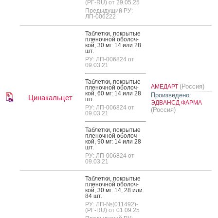
(РГ-RU) от 29.05.25
Предыдущий РУ:
ЛП-006222
Таб­летки, пок­ры­тые
пле­ноч­ной обо­лоч­
кой, 30 мг: 14 или 28
шт.
РУ: ЛП-006824 от
09.03.21
Таб­летки, пок­ры­тые
(Россия)
АМЕДАРТ
пле­ноч­ной обо­лоч­
кой, 60 мг: 14 или 28
Произведено:
Цинакальцет
шт.
ЭДВАНСД ФАРМА
РУ: ЛП-006824 от
(Россия)
09.03.21
Таб­летки, пок­ры­тые
пле­ноч­ной обо­лоч­
кой, 90 мг: 14 или 28
шт.
РУ: ЛП-006824 от
09.03.21
Таб­летки, пок­ры­тые
пле­ноч­ной обо­лоч­
кой, 30 мг: 14, 28 или
84 шт.
РУ: ЛП-№(011492)-
(РГ-RU) от 01.09.25