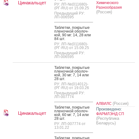
Цинакальцет
Химического
РУ: ЛП-№(011680)-
Разнообразия
(РГ-RU) от 15.09.25
(Россия)
Предыдущий РУ:
ЛП-006595
Таб­летки, пок­ры­тые
пле­ноч­ной обо­лоч­
кой, 90 мг: 14, 28 или
84 шт.
РУ: ЛП-№(011680)-
(РГ-RU) от 15.09.25
Предыдущий РУ:
ЛП-006595
Таб­летки, пок­ры­тые
пле­ноч­ной обо­лоч­
кой, 30 мг: 7, 14 или
28 шт.
РУ: ЛП-№(014012)-
(РГ-RU) от 19.03.26
Предыдущий РУ:
ЛП-007774
(Россия)
АЛВИЛС
Таб­летки, пок­ры­тые
Произведено:
пле­ноч­ной обо­лоч­
Цинакальцет
ФАРМЛЭНД СП
кой, 60 мг: 7, 14 или
(Республика
28 шт.
Беларусь)
РУ: ЛП-007774 от
13.01.22
Таб­летки, пок­ры­тые