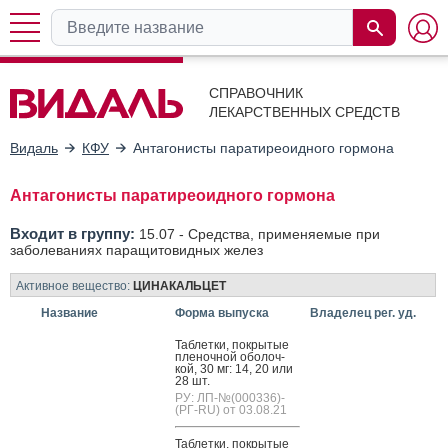
СПРАВОЧНИК
ЛЕКАРСТВЕННЫХ СРЕДСТВ
Видаль
КФУ
Антагонисты паратиреоидного гормона
Антагонисты паратиреоидного гормона
Входит в группу:
15.07 -
Средства, применяемые при
заболеваниях паращитовидных желез
Активное вещество:
ЦИНАКАЛЬЦЕТ
Название
Форма выпуска
Владелец рег. уд.
Таб­летки, пок­ры­тые
пле­ноч­ной обо­лоч­
кой, 30 мг: 14, 20 или
28 шт.
РУ: ЛП-№(000336)-
(РГ-RU) от 03.08.21
Таб­летки, пок­ры­тые