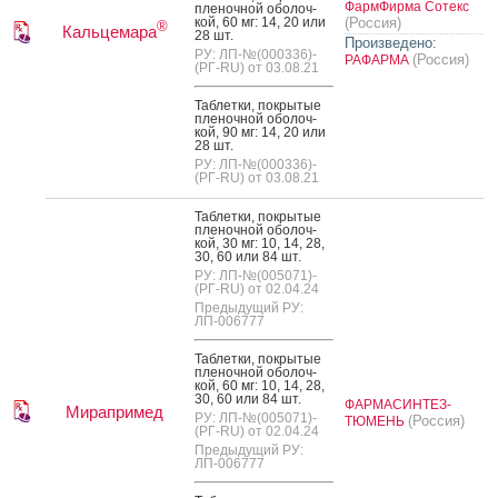
ФармФирма Сотекс
пле­ноч­ной обо­лоч­
кой, 60 мг: 14, 20 или
(Россия)
®
Кальцемара
28 шт.
Произведено:
РУ: ЛП-№(000336)-
(Россия)
РАФАРМА
(РГ-RU) от 03.08.21
Таб­летки, пок­ры­тые
пле­ноч­ной обо­лоч­
кой, 90 мг: 14, 20 или
28 шт.
РУ: ЛП-№(000336)-
(РГ-RU) от 03.08.21
Таб­летки, пок­ры­тые
пле­ноч­ной обо­лоч­
кой, 30 мг: 10, 14, 28,
30, 60 или 84 шт.
РУ: ЛП-№(005071)-
(РГ-RU) от 02.04.24
Предыдущий РУ:
ЛП-006777
Таб­летки, пок­ры­тые
пле­ноч­ной обо­лоч­
кой, 60 мг: 10, 14, 28,
30, 60 или 84 шт.
ФАРМАСИНТЕЗ-
Мирапримед
РУ: ЛП-№(005071)-
(Россия)
ТЮМЕНЬ
(РГ-RU) от 02.04.24
Предыдущий РУ:
ЛП-006777