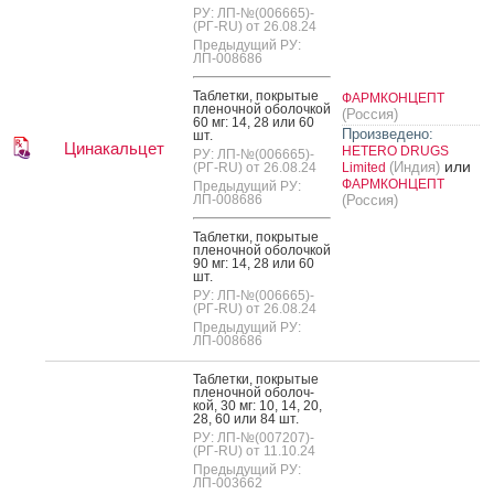
РУ: ЛП-№(006665)-
(РГ-RU) от 26.08.24
Предыдущий РУ:
ЛП-008686
Таб­летки, пок­ры­тые
ФАРМКОНЦЕПТ
пле­ноч­ной обо­лоч­кой
(Россия)
60 мг: 14, 28 или 60
Произведено:
шт.
Цинакальцет
HETERO DRUGS
РУ: ЛП-№(006665)-
или
(Индия)
(РГ-RU) от 26.08.24
Limited
ФАРМКОНЦЕПТ
Предыдущий РУ:
ЛП-008686
(Россия)
Таб­летки, пок­ры­тые
пле­ноч­ной обо­лоч­кой
90 мг: 14, 28 или 60
шт.
РУ: ЛП-№(006665)-
(РГ-RU) от 26.08.24
Предыдущий РУ:
ЛП-008686
Таб­летки, пок­ры­тые
пле­ноч­ной обо­лоч­
кой, 30 мг: 10, 14, 20,
28, 60 или 84 шт.
РУ: ЛП-№(007207)-
(РГ-RU) от 11.10.24
Предыдущий РУ:
ЛП-003662