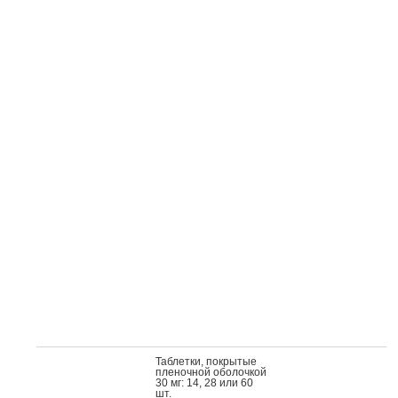
Таб­летки, пок­ры­тые
пле­ноч­ной обо­лоч­кой
30 мг: 14, 28 или 60
шт.