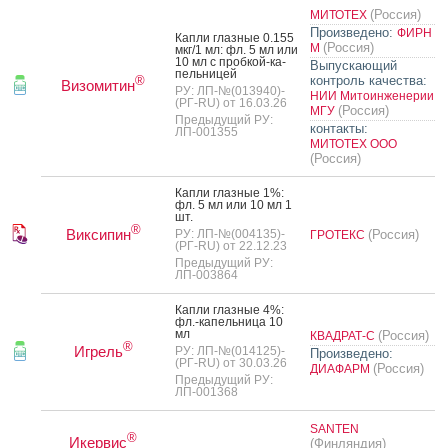
(Россия)
МИТОТЕХ
Произведено:
ФИРН
Кап­ли глаз­ные 0.155
(Россия)
М
мкг/1 мл: фл. 5 мл или
10 мл с проб­кой-ка­
Выпускающий
пель­ни­цей
контроль качества:
®
Визомитин
РУ: ЛП-№(013940)-
НИИ Митоинженерии
(РГ-RU) от 16.03.26
(Россия)
МГУ
Предыдущий РУ:
контакты:
ЛП-001355
МИТОТЕХ ООО
(Россия)
Кап­ли глаз­ные 1%:
фл. 5 мл или 10 мл 1
шт.
®
Виксипин
РУ: ЛП-№(004135)-
(Россия)
ГРОТЕКС
(РГ-RU) от 22.12.23
Предыдущий РУ:
ЛП-003864
Кап­ли глаз­ные 4%:
фл.-ка­пель­ни­ца 10
мл
(Россия)
КВАДРАТ-С
®
Игрель
РУ: ЛП-№(014125)-
Произведено:
(РГ-RU) от 30.03.26
(Россия)
ДИАФАРМ
Предыдущий РУ:
ЛП-001368
SANTEN
®
Икервис
(Финляндия)