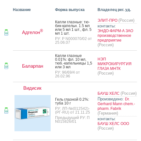
Название
Форма выпуска
Владелец рег. уд.
(Россия)
ЭЛИТ-ПРО
Кап­ли глаз­ные: тю­
бик-ка­пельн. 1.5 мл
контакты:
или 5 мл 1 шт., фл. 5
®
ЭНДО-ФАРМ-А ЗАО
Адгелон
мл 1 шт.
производственное
РУ: Р N000070/02 от
предприятие
25.06.07
(Россия)
Кап­ли глаз­ные
НЭП
0.01%: фл. 10 мл,
тюб.-ка­пель­ни­цы 1,5
МИКРОХИРУРГИЯ
Баларпан
или 3 мл
ГЛАЗА МНТК
РУ: 96/69/4 от
(Россия)
26.02.96
Видисик
(Россия)
БАУШ ХЕЛС
Произведено:
Dr.
Гель глаз­ной 0.2%:
ту­ба 10 г
Gerhard Mann chem.-
РУ: ЛП-№(012542)-
pharm. Fabrik
(РГ-RU) от 21.11.25
(Германия)
Предыдущий РУ: П
контакты:
N015826/01
БАУШ ХЕЛС ООО
(Россия)