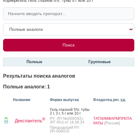
Корнерегель Гель глазной 5%: тубы 5 г или 10 г
Полные
Групповые
Результаты поиска аналогов
Полные аналоги: 1
Название
Форма выпуска
Владелец рег. уд.
Гель глаз­ной 5%: ту­бы
2 г, 3 г, 5 г или 10 г
РУ: ЛП-№(006592)-
ТАТХИМФАРМПРЕПА
®
Декспантель
(РГ-RU) от 16.08.24
(Россия)
РАТЫ
Предыдущий РУ:
ЛП-006016