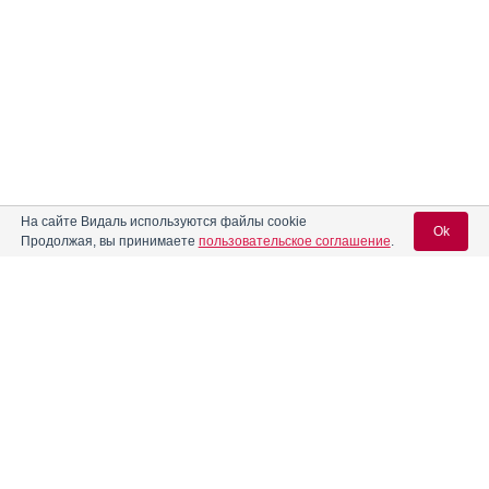
На сайте Видаль используются файлы cookie
Ok
Продолжая, вы принимаете
пользовательское соглашение
.
Вход для специалистов
E-mail учетной записи Vidal:
Пароль: