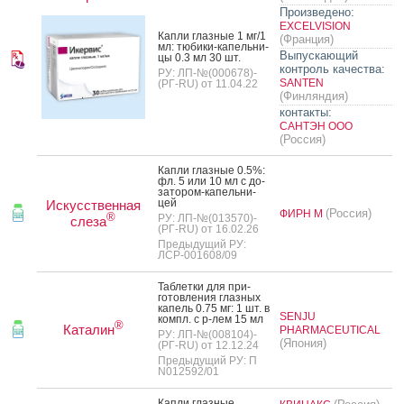
Произведено:
EXCELVISION
Кап­ли глаз­ные 1 мг/1
(Франция)
мл: тю­бики-ка­пель­ни­
Выпускающий
цы 0.3 мл 30 шт.
контроль качества:
РУ: ЛП-№(000678)-
SANTEN
(РГ-RU) от 11.04.22
(Финляндия)
контакты:
САНТЭН ООО
(Россия)
Кап­ли глаз­ные 0.5%:
фл. 5 или 10 мл с до­
зато­ром-ка­пель­ни­
цей
Искусственная
(Россия)
ФИРН М
®
РУ: ЛП-№(013570)-
слеза
(РГ-RU) от 16.02.26
Предыдущий РУ:
ЛСР-001608/09
Таб­летки для при­
готов­ле­ния глаз­ных
ка­пель 0.75 мг: 1 шт. в
SENJU
компл. с р-лем 15 мл
®
Каталин
PHARMACEUTICAL
РУ: ЛП-№(008104)-
(Япония)
(РГ-RU) от 12.12.24
Предыдущий РУ: П
N012592/01
Кап­ли глаз­ные