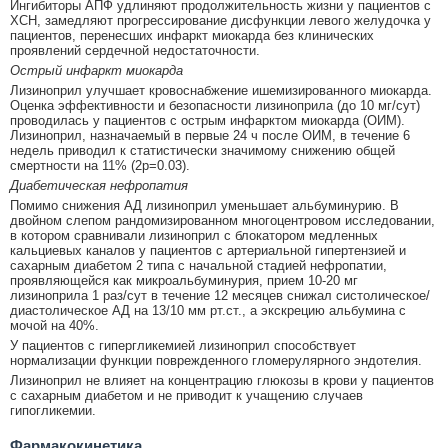
Ингибиторы АПФ удлиняют продолжительность жизни у пациентов с
ХСН, замедляют прогрессирование дисфункции левого желудочка у
пациентов, перенесших инфаркт миокарда без клинических
проявлений сердечной недостаточности.
Острый инфаркт миокарда
Лизиноприл улучшает кровоснабжение ишемизированного миокарда.
Оценка эффективности и безопасности лизиноприла (до 10 мг/сут)
проводилась у пациентов с острым инфарктом миокарда (ОИМ).
Лизиноприл, назначаемый в первые 24 ч после ОИМ, в течение 6
недель приводил к статистически значимому снижению общей
смертности на 11% (2р=0.03).
Диабетическая нефропатия
Помимо снижения АД лизиноприл уменьшает альбуминурию. В
двойном слепом рандомизированном многоцентровом исследовании,
в котором сравнивали лизиноприл с блокатором медленных
кальциевых каналов у пациентов с артериальной гипертензией и
сахарным диабетом 2 типа с начальной стадией нефропатии,
проявляющейся как микроальбуминурия, прием 10-20 мг
лизиноприла 1 раз/сут в течение 12 месяцев снижал систолическое/
диастолическое АД на 13/10 мм рт.ст., а экскрецию альбумина с
мочой на 40%.
У пациентов с гипергликемией лизиноприл способствует
нормализации функции поврежденного гломерулярного эндотелия.
Лизиноприл не влияет на концентрацию глюкозы в крови у пациентов
с сахарным диабетом и не приводит к учащению случаев
гипогликемии.
Фармакокинетика