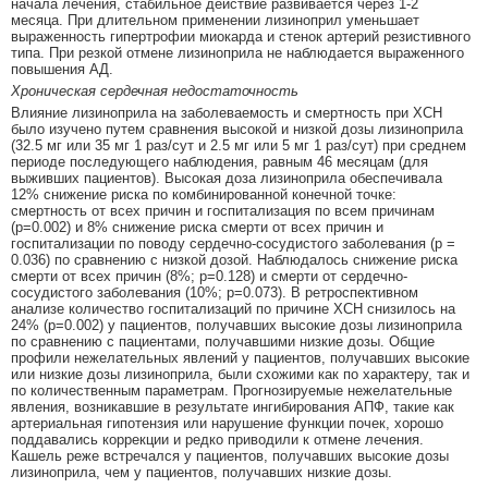
начала лечения, стабильное действие развивается через 1-2
месяца. При длительном применении лизиноприл уменьшает
выраженность гипертрофии миокарда и стенок артерий резистивного
типа. При резкой отмене лизиноприла не наблюдается выраженного
повышения АД.
Хроническая сердечная недостаточность
Влияние лизиноприла на заболеваемость и смертность при ХСН
было изучено путем сравнения высокой и низкой дозы лизиноприла
(32.5 мг или 35 мг 1 раз/сут и 2.5 мг или 5 мг 1 раз/сут) при среднем
периоде последующего наблюдения, равным 46 месяцам (для
выживших пациентов). Высокая доза лизиноприла обеспечивала
12% снижение риска по комбинированной конечной точке:
смертность от всех причин и госпитализация по всем причинам
(р=0.002) и 8% снижение риска смерти от всех причин и
госпитализации по поводу сердечно-сосудистого заболевания (р =
0.036) по сравнению с низкой дозой. Наблюдалось снижение риска
смерти от всех причин (8%; р=0.128) и смерти от сердечно-
сосудистого заболевания (10%; р=0.073). В ретроспективном
анализе количество госпитализаций по причине ХСН снизилось на
24% (р=0.002) у пациентов, получавших высокие дозы лизиноприла
по сравнению с пациентами, получавшими низкие дозы. Общие
профили нежелательных явлений у пациентов, получавших высокие
или низкие дозы лизиноприла, были схожими как по характеру, так и
по количественным параметрам. Прогнозируемые нежелательные
явления, возникавшие в результате ингибирования АПФ, такие как
артериальная гипотензия или нарушение функции почек, хорошо
поддавались коррекции и редко приводили к отмене лечения.
Кашель реже встречался у пациентов, получавших высокие дозы
лизиноприла, чем у пациентов, получавших низкие дозы.