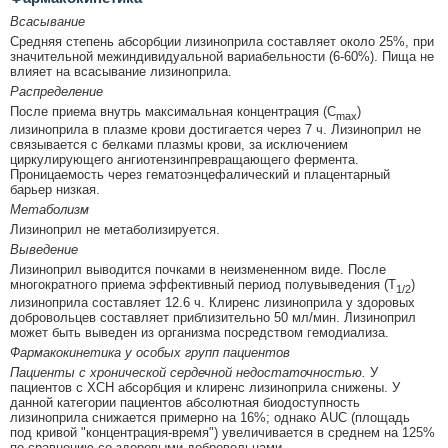
Всасывание
Средняя степень абсорбции лизиноприла составляет около 25%, при
значительной межиндивидуальной вариабельности (6-60%). Пища не
влияет на всасывание лизиноприла.
Распределение
После приема внутрь максимальная концентрация (С
)
max
лизиноприла в плазме крови достигается через 7 ч. Лизиноприл не
связывается с белками плазмы крови, за исключением
циркулирующего ангиотензинпревращающего фермента.
Проницаемость через гематоэнцефалический и плацентарный
барьер низкая.
Метаболизм
Лизиноприл не метаболизируется.
Выведение
Лизиноприл выводится почками в неизмененном виде. После
многократного приема эффективный период полувыведения (Т
)
1/2
лизиноприла составляет 12.6 ч. Клиренс лизиноприла у здоровых
добровольцев составляет приблизительно 50 мл/мин. Лизиноприл
может быть выведен из организма посредством гемодиализа.
Фармакокинетика у особых групп пациентов
Пациенты с хронической сердечной недостаточностью.
У
пациентов с ХСН абсорбция и клиренс лизиноприла снижены. У
данной категории пациентов абсолютная биодоступность
лизиноприла снижается примерно на 16%; однако AUC (площадь
под кривой "концентрация-время") увеличивается в среднем на 125%
по сравнению со здоровыми добровольцами.