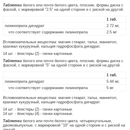
Таблетки
белого или почти белого цвета, плоские, формы диска с
фаской, с маркировкой "2.5" на одной стороне и с риской на другой.
1 таб.
лизиноприла дигидрат
2.72 мг,
что соответствует содержанию лизиноприла
2.5 мг
Вспомогательные вещества
: магния стеарат, тальк, маннитол,
крахмал кукурузный, кальция гидрофосфата дигидрат.
14 шт. - блистеры (2) - пачки картонные.
Таблетки
белого или почти белого цвета, плоские, формы диска с
фаской, с маркировкой "5" на одной стороне и с риской на другой.
1 таб.
лизиноприла дигидрат
5.44 мг,
что соответствует содержанию лизиноприла
5 мг
Вспомогательные вещества
: магния стеарат, тальк, маннитол,
крахмал кукурузный, кальция гидрофосфата дигидрат.
14 шт. - блистеры (2) - пачки картонные.
14 шт. - блистеры (4) - пачки картонные.
Таблетки
белого или почти белого цвета, четырехугольные,
двояковыпуклые, с маркировкой "10" на одной стороне и с риской на
другой.