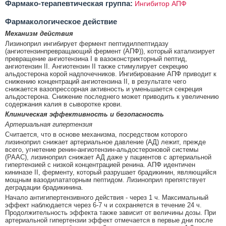
Фармако-терапевтическая группа:
Ингибитор АПФ
Фармакологическое действие
Механизм действия
Лизиноприл ингибирует фермент пептидилпептидазу
(ангиотензинпревращающий фермент (АПФ)), который катализирует
превращение ангиотензина I в вазоконстрикторный пептид,
ангиотензин II. Ангиотензин II также стимулирует секрецию
альдостерона корой надпочечников. Ингибирование АПФ приводит к
снижению концентраций ангиотензина II, в результате чего
снижается вазопрессорная активность и уменьшается секреция
альдостерона. Снижение последнего может приводить к увеличению
содержания калия в сыворотке крови.
Клиническая эффективность и безопасность
Артериальная гипертензия
Считается, что в основе механизма, посредством которого
лизиноприл снижает артериальное давление (АД) лежит, прежде
всего, угнетение ренин-ангиотензин-альдостероновой системы
(РААС), лизиноприл снижает АД даже у пациентов с артериальной
гипертензией с низкой концентрацией ренина. АПФ идентичен
кининазе II, ферменту, который разрушает брадикинин, являющийся
мощным вазодилататорным пептидом. Лизиноприл препятствует
деградации брадикинина.
Начало антигипертензивного действия - через 1 ч. Максимальный
эффект наблюдается через 6-7 ч и сохраняется в течение 24 ч.
Продолжительность эффекта также зависит от величины дозы. При
артериальной гипертензии эффект отмечается в первые дни после