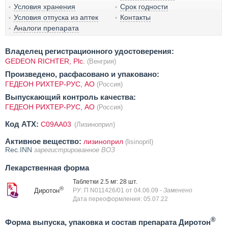
Условия хранения
Срок годности
Условия отпуска из аптек
Контакты
Аналоги препарата
Владелец регистрационного удостоверения:
GEDEON RICHTER, Plc.
(Венгрия)
Произведено, расфасовано и упаковано:
ГЕДЕОН РИХТЕР-РУС, АО
(Россия)
Выпускающий контроль качества:
ГЕДЕОН РИХТЕР-РУС, АО
(Россия)
Код ATX:
C09AA03
(Лизиноприл)
Активное вещество:
лизиноприл
(lisinopril)
Rec.INN
зарегистрированное ВОЗ
Лекарственная форма
Таблетки 2.5 мг: 28 шт.
®
Диротон
РУ: П N011426/01 от 04.06.09
- Заменено
Дата переоформления: 05.07.22
®
Форма выпуска, упаковка и состав препарата Диротон