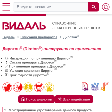
СПРАВОЧНИК
ЛЕКАРСТВЕННЫХ СРЕДСТВ
®
Видаль
Описания препаратов
Диротон
®
®
Диротон
(Diroton
)
инструкция по применению
®
📜 Инструкция по применению Диротон
®
💊 Состав препарата Диротон
®
✅ Применение препарата Диротон
®
📅 Условия хранения Диротон
®
⏳ Срок годности Диротон
Поиск аналогов
Взаимодействие
⚠️ Регистрационное удостоверение данного продукта