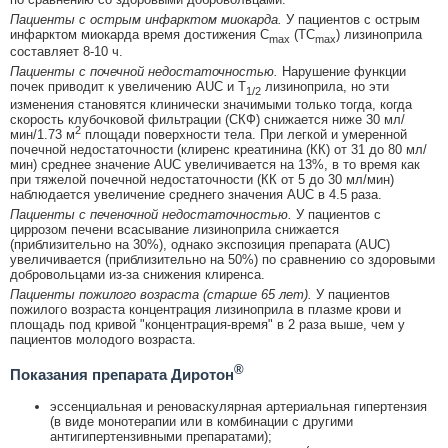
Пациенты с острым инфарктом миокарда.
У пациентов с острым
инфарктом миокарда время достижения С
(ТС
) лизиноприла
max
max
составляет 8-10 ч.
Пациенты с почечной недостаточностью.
Нарушение функции
почек приводит к увеличению AUC и Т
лизиноприла, но эти
1/2
изменения становятся клинически значимыми только тогда, когда
скорость клубочковой фильтрации (СКФ) снижается ниже 30 мл/
2
мин/1.73 м
площади поверхности тела. При легкой и умеренной
почечной недостаточности (клиренс креатинина (КК) от 31 до 80 мл/
мин) среднее значение AUC увеличивается на 13%, в то время как
при тяжелой почечной недостаточности (КК от 5 до 30 мл/мин)
наблюдается увеличение среднего значения AUC в 4.5 раза.
Пациенты с печеночной недостаточностью.
У пациентов с
циррозом печени всасывание лизиноприла снижается
(приблизительно на 30%), однако экспозиция препарата (AUC)
увеличивается (приблизительно на 50%) по сравнению со здоровыми
добровольцами из-за снижения клиренса.
Пациенты пожилого возраста (старше 65 лет).
У пациентов
пожилого возраста концентрация лизиноприла в плазме крови и
площадь под кривой "концентрация-время" в 2 раза выше, чем у
пациентов молодого возраста.
®
Показания препарата Диротон
эссенциальная и реноваскулярная артериальная гипертензия
(в виде монотерапии или в комбинации с другими
антигипертензивными препаратами);