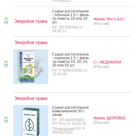
ЛП-000312
Сырье рас­ти­тель­ное
- по­рошок 1.5 г: филь­
тр-па­кеты 10 или 20
Фирма "Фито-Бот"
Зверобоя трава
шт.
(Россия)
РУ: ЛП-000366 от
24.02.11
Зверобоя трава
Сырье рас­ти­тель­ное
- по­рошок 1.5 г: филь­
тр-па­кеты 10, 20, 24,
Ст.-МЕДИФАРМ
30 или 50 шт.
(Россия)
РУ: Р N000430/02 от
15.04.08
Зверобоя трава
Сырье рас­ти­тель­ное
из­мель­чен­ное 50 г:
пач­ки
Фирма ЗДОРОВЬЕ
РУ: ЛП-№(005485)-
(Россия)
(РГ-RU) от 16.05.24
Предыдущий РУ: Р
N000871/02