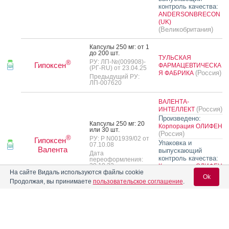
контроль качества:
ANDERSONBRECON
(UK)
(Великобритания)
Кап­су­лы 250 мг: от 1
до 200 шт.
ТУЛЬСКАЯ
РУ: ЛП-№(009908)-
®
Гипоксен
ФАРМАЦЕВТИЧЕСКА
(РГ-RU) от 23.04.25
(Россия)
Я ФАБРИКА
Предыдущий РУ:
ЛП-007620
ВАЛЕНТА-
(Россия)
ИНТЕЛЛЕКТ
Произведено:
Кап­су­лы 250 мг: 20
Корпорация ОЛИФЕН
или 30 шт.
(Россия)
®
РУ: Р N001939/02 от
Гипоксен
Упаковка и
07.10.08
Валента
выпускающий
Дата
контроль качества:
переоформления:
30.10.23
Корпорация ОЛИФЕН
На сайте Видаль используются файлы cookie
или
(Россия)
Ok
ВАЛЕНТА ФАРМ
Продолжая, вы принимаете
пользовательское соглашение
.
(Россия)
Кап­су­лы ки­шеч­но­рас­
тво­римые 120 мг: 7,
Вход для специалистов
10, 14, 20, 21, 28, 30,
35, 40, 42, 50, 56, 70,