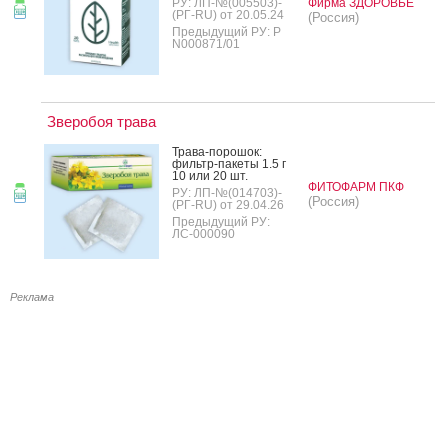
РУ: ЛП-№(005503)-
Фирма ЗДОРОВЬЕ
(РГ-RU) от 20.05.24
(Россия)
Предыдущий РУ: Р
N000871/01
Зверобоя трава
Тра­ва-по­рошок:
филь­тр-па­кеты 1.5 г
10 или 20 шт.
ФИТОФАРМ ПКФ
РУ: ЛП-№(014703)-
(Россия)
(РГ-RU) от 29.04.26
Предыдущий РУ:
ЛС-000090
Реклама