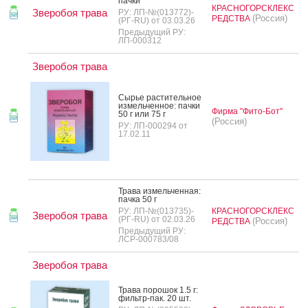
пач­ки
КРАСНОГОРСКЛЕКС
Зверобоя трава
РУ: ЛП-№(013772)-
(Россия)
РЕДСТВА
(РГ-RU) от 03.03.26
Предыдущий РУ:
ЛП-000312
Зверобоя трава
Сырье рас­ти­тель­ное
из­мель­чен­ное: пач­ки
Фирма "Фито-Бот"
50 г или 75 г
(Россия)
РУ: ЛП-000294 от
17.02.11
Тра­ва из­мель­чен­ная:
пач­ка 50 г
РУ: ЛП-№(013735)-
КРАСНОГОРСКЛЕКС
Зверобоя трава
(РГ-RU) от 02.03.26
(Россия)
РЕДСТВА
Предыдущий РУ:
ЛСР-000783/08
Зверобоя трава
Тра­ва по­рошок 1.5 г:
филь­тр-пак. 20 шт.