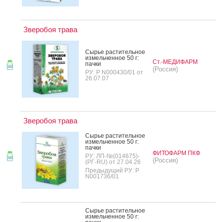
Зверобоя трава
Сырье рас­ти­тель­ное
из­мель­чен­ное 50 г:
Ст.-МЕДИФАРМ
пач­ки
(Россия)
РУ: Р N000430/01 от
26.07.07
Зверобоя трава
Сырье рас­ти­тель­ное
из­мель­чен­ное 50 г:
пач­ки
ФИТОФАРМ ПКФ
РУ: ЛП-№(014675)-
(Россия)
(РГ-RU) от 27.04.26
Предыдущий РУ: Р
N001736/01
Сырье рас­ти­тель­ное
из­мель­чен­ное 50 г: