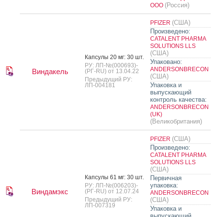
(Россия)
ООО
(США)
PFIZER
Произведено:
CATALENT PHARMA
SOLUTIONS LLS
(США)
Кап­су­лы 20 мг: 30 шт.
Упаковано:
РУ: ЛП-№(000693)-
ANDERSONBRECON
Виндакель
(РГ-RU) от 13.04.22
(США)
Предыдущий РУ:
Упаковка и
ЛП-004181
выпускающий
контроль качества:
ANDERSONBRECON
(UK)
(Великобритания)
(США)
PFIZER
Произведено:
CATALENT PHARMA
SOLUTIONS LLS
(США)
Кап­су­лы 61 мг: 30 шт.
Первичная
упаковка:
РУ: ЛП-№(006203)-
Виндамэкс
(РГ-RU) от 12.07.24
ANDERSONBRECON
Предыдущий РУ:
(США)
ЛП-007319
Упаковка и
выпускающий