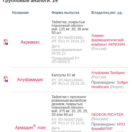
Групповые аналоги: 29
Название
Форма выпуска
Владелец рег. уд.
Таб­летки, пок­ры­тые
пле­ноч­ной обо­лоч­
кой, 125 мг: 30, 36 или
50 шт.
Химико-
РУ: ЛП-№(001688)-
фармацевтический
(РГ-RU) от 18.01.23
Акримекс
комбинат АКРИХИН
Дата
(Россия)
переоформления:
09.06.23
Предыдущий РУ:
ЛП-005475
Алуфарма Трейдинг
Кап­су­лы 61 мг
(Россия)
Алуфамидис
РУ: ЛП-№(014694)-
Произведено:
Softgel
(РГ-RU) от 29.04.26
(Индия)
Healthcare
Таб­летки с про­лон­ги­
рован­ным выс­во­бож­
де­ни­ем, пок­ры­тые
пле­ноч­ной обо­лоч­
кой, 375 мг: 10, 20, 25,
30 или 40 шт.
GEDEON RICHTER
(Венгрия)
РУ: ЛП-№(007268)-
(РГ-RU) от 15.10.24
Произведено:
НПО
®
Армадин
лонг
Дата
ФармВИЛАР
переоформления: