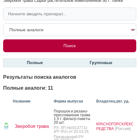
Зверобоя трава Сырье растительное измельченное 50 г: пачки
Полные
Групповые
Результаты поиска аналогов
Полные аналоги: 11
Название
Форма выпуска
Владелец рег. уд.
По­рошок и ре­зано-
прес­со­ван­ная тра­ва
1.5 г: филь­тр-па­кеты
20 шт.
КРАСНОГОРСКЛЕКС
Зверобоя трава
РУ: ЛП-№(013772)-
(Россия)
РЕДСТВА
(РГ-RU) от 03.03.26
Предыдущий РУ: