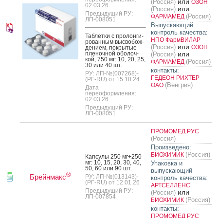
или
(Россия)
ОЗОН
02.03.26
или
(Россия)
Предыдущий РУ:
(Россия)
ФАРМАМЕД
ЛП-008051
Выпускающий
контроль качества:
Таб­летки с про­лон­ги­
НПО ФармВИЛАР
рован­ным выс­во­бож­
или
(Россия)
ОЗОН
де­ни­ем, пок­ры­тые
пле­ноч­ной обо­лоч­
или
(Россия)
кой, 750 мг: 10, 20, 25,
(Россия)
ФАРМАМЕД
30 или 40 шт.
контакты:
РУ: ЛП-№(007268)-
ГЕДЕОН РИХТЕР
(РГ-RU) от 15.10.24
(Венгрия)
ОАО
Дата
переоформления:
02.03.26
Предыдущий РУ:
ЛП-008051
ПРОМОМЕД РУС
(Россия)
Произведено:
(Россия)
БИОХИМИК
Кап­су­лы 250 мг+250
мг: 10, 15, 20, 30, 40,
Упаковка и
50, 60 или 90 шт.
выпускающий
®
Брейнмакс
РУ: ЛП-№(013143)-
контроль качества:
(РГ-RU) от 12.01.26
АРТСЕЛЛЕНС
Предыдущий РУ:
или
(Россия)
ЛП-007854
(Россия)
БИОХИМИК
контакты:
ПРОМОМЕД РУС