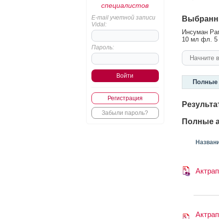
специалистов
E-mail учетной записи
Выбранн
Vidal:
Инсуман Рап
10 мл фл. 5
Пароль:
Полные 
Регистрация
Результа
Забыли пароль?
Полные а
Назван
Актра
Актра