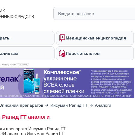
ИК
ЕННЫХ СРЕДСТВ
раты
Медицинская энциклопедия
алистам
Поиск аналогов
 Хелс», ИНН: 770
6782987
Описания препаратов
Инсуман Рапид ГТ
Аналоги
 Рапид ГТ аналоги
оги препарата Инсуман Рапид ГТ
 64 аналогов Инсуман Рапид ГТ