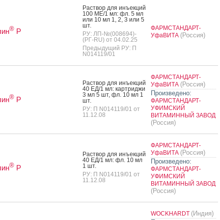
Рас­твор для инъ­ек­ций
100 МЕ/1 мл: фл. 5 мл
или 10 мл 1, 2, 3 или 5
шт.
ФАРМСТАНДАРТ-
®
лин
Р
РУ: ЛП-№(008694)-
(Россия)
УфаВИТА
(РГ-RU) от 04.02.25
Предыдущий РУ: П
N014119/01
ФАРМСТАНДАРТ-
Рас­твор для инъ­ек­ций
(Россия)
УфаВИТА
40 ЕД/1 мл: кар­трид­жи
Произведено:
3 мл 5 шт, фл. 10 мл 1
®
лин
Р
шт.
ФАРМСТАНДАРТ-
УФИМСКИЙ
РУ: П N014119/01 от
11.12.08
ВИТАМИННЫЙ ЗАВОД
(Россия)
ФАРМСТАНДАРТ-
(Россия)
УфаВИТА
Рас­твор для инъ­ек­ций
40 ЕД/1 мл: фл. 10 мл
Произведено:
®
1 шт.
лин
Р
ФАРМСТАНДАРТ-
РУ: П N014119/01 от
УФИМСКИЙ
11.12.08
ВИТАМИННЫЙ ЗАВОД
(Россия)
(Индия)
WOCKHARDT