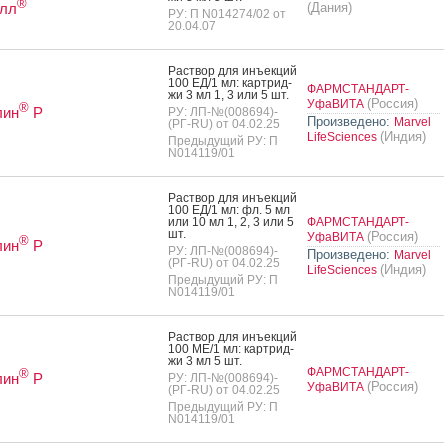
®
лл
(Дания)
РУ: П N014274/02 от
20.04.07
Рас­твор для инъ­ек­ций
100 ЕД/1 мл: кар­трид­
ФАРМСТАНДАРТ-
жи 3 мл 1, 3 или 5 шт.
(Россия)
УфаВИТА
®
лин
Р
РУ: ЛП-№(008694)-
Произведено:
Marvel
(РГ-RU) от 04.02.25
(Индия)
LifeSciences
Предыдущий РУ: П
N014119/01
Рас­твор для инъ­ек­ций
100 ЕД/1 мл: фл. 5 мл
или 10 мл 1, 2, 3 или 5
ФАРМСТАНДАРТ-
шт.
(Россия)
УфаВИТА
®
лин
Р
РУ: ЛП-№(008694)-
Произведено:
Marvel
(РГ-RU) от 04.02.25
(Индия)
LifeSciences
Предыдущий РУ: П
N014119/01
Рас­твор для инъ­ек­ций
100 МЕ/1 мл: кар­трид­
жи 3 мл 5 шт.
ФАРМСТАНДАРТ-
®
лин
Р
РУ: ЛП-№(008694)-
(Россия)
УфаВИТА
(РГ-RU) от 04.02.25
Предыдущий РУ: П
N014119/01