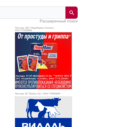
Расширенный поиск
Реклама. ЗАО «ФармФирма «Сотекс»,
ИНН 771
5240941
Реклама. АО "Видаль Рус", ИНН 772
8043605