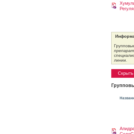
Хумул
Регуля
Информа
Групповые
препарат
специалис
линии.
Скрыть 
Групповы
Назван
Апидр
СолоС