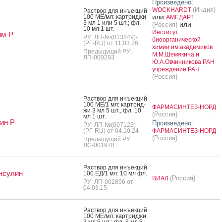
Произведено:
(Индия)
WOCKHARDT
Рас­твор для инъ­ек­ций
или
100 МЕ/мл: кар­трид­жи
АМЕДАРТ
3 мл 1 или 5 шт.; фл.
или
(Россия)
10 мл 1 шт.
Институт
им-Р
РУ: ЛП-№(013849)-
биоорганической
(РГ-RU) от 11.03.26
химии им.академиков
Предыдущий РУ:
М.М.Шемякина и
ЛП-000293
Ю.А.Овчинникова РАН
учреждение РАН
(Россия)
Рас­твор для инъ­ек­ций
100 МЕ/1 мл: кар­трид­
ФАРМАСИНТЕЗ-НОРД
жи 3 мл 5 шт., фл. 10
(Россия)
мл 1 шт.
ин Р
Произведено:
РУ: ЛП-№(007123)-
(РГ-RU) от 04.10.24
ФАРМАСИНТЕЗ-НОРД
(Россия)
Предыдущий РУ:
ЛС-001978
Рас­твор для инъ­ек­ций
нсулин
100 ЕД/1 мл: 10 мл фл.
(Россия)
ВИАЛ
РУ: ЛП-002896 от
04.03.15
Рас­твор для инъ­ек­ций
100 МЕ/мл: кар­трид­жи
3 мл 5 шт.; фл. 5 мл 5