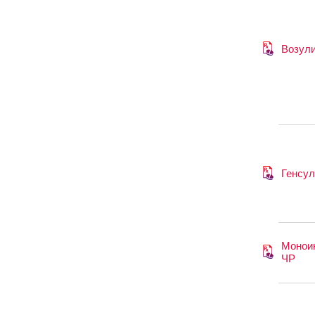
Возул
Генсул
Монои
ЧР