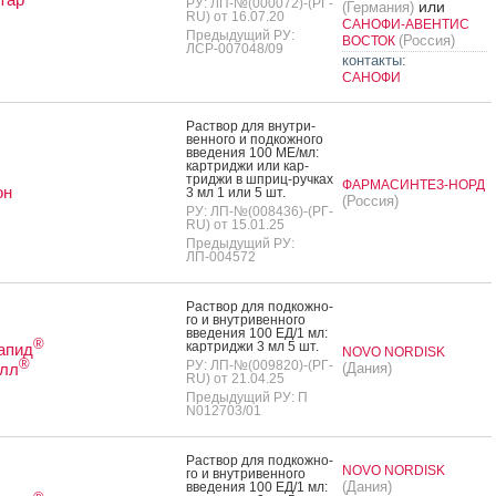
РУ: ЛП-№(000072)-(РГ-
или
(Германия)
RU) от 16.07.20
САНОФИ-АВЕНТИС
Предыдущий РУ:
(Россия)
ВОСТОК
ЛСР-007048/09
контакты:
САНОФИ
Рас­твор для внут­ри­
вен­но­го и под­кожно­го
вве­дения 100 МЕ/мл:
кар­трид­жи или кар­
трид­жи в шприц-руч­ках
ФАРМАСИНТЕЗ-НОРД
он
3 мл 1 или 5 шт.
(Россия)
РУ: ЛП-№(008436)-(РГ-
RU) от 15.01.25
Предыдущий РУ:
ЛП-004572
Рас­твор для под­кожно­
го и внут­ри­вен­но­го
вве­дения 100 ЕД/1 мл:
®
кар­трид­жи 3 мл 5 шт.
апид
NOVO NORDISK
®
РУ: ЛП-№(009820)-(РГ-
лл
(Дания)
RU) от 21.04.25
Предыдущий РУ: П
N012703/01
Рас­твор для под­кожно­
NOVO NORDISK
го и внут­ри­вен­но­го
(Дания)
вве­дения 100 ЕД/1 мл: