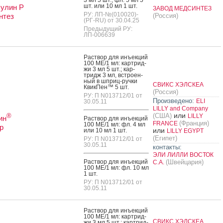
шт. или 10 мл 1 шт.
улин Р
ЗАВОД МЕДСИНТЕЗ
РУ: ЛП-№(010020)-
нтез
(Россия)
(РГ-RU) от 30.04.25
Предыдущий РУ:
ЛП-006639
Рас­твор для инъ­ек­ций
100 МЕ/1 мл: кар­трид­
жи 3 мл 5 шт.; кар­
тридж 3 мл, встро­ен­
ный в шприц-руч­ки
СВИКС ХЭЛСКЕА
Квик­Пен™ 5 шт.
(Россия)
РУ: П N013712/01 от
Произведено:
ELI
30.05.11
LILLY and Company
или
(США)
®
LILLY
ин
Рас­твор для инъ­ек­ций
(Франция)
FRANCE
100 МЕ/1 мл: фл. 4 мл
р
или
или 10 мл 1 шт.
LILLY EGYPT
(Египет)
РУ: П N013712/01 от
30.05.11
контакты:
ЭЛИ ЛИЛЛИ ВОСТОК
Рас­твор для инъ­ек­ций
(Швейцария)
С.А.
100 МЕ/1 мл: фл. 10 мл
1 шт.
РУ: П N013712/01 от
30.05.11
Рас­твор для инъ­ек­ций
100 МЕ/1 мл: кар­трид­
СВИКС ХЭЛСКЕА
жи 3 мл 5 шт.; кар­трид­