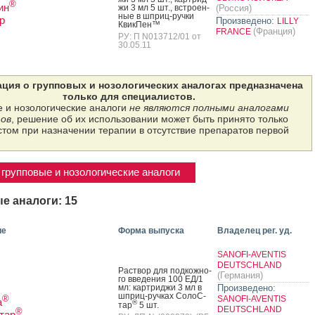
®
ин
жи 3 мл 5 шт., встро­ен­
(Россия)
ные в шприц-руч­ки
р
Произведено:
LILLY
Квик­Пен™
(Франция)
FRANCE
РУ: П N013712/01 от
30.05.11
ция о групповых и нозологических аналогах предназначена
только для специалистов.
 и нозологические аналоги
не являются полными аналогами
ов
, решение об их использовании может быть принято только
том при назначении терапии в отсутствие препаратов первой
групповые и нозологические аналоги
е аналоги: 15
ие
Форма выпуска
Владелец рег. уд.
SANOFI-AVENTIS
DEUTSCHLAND
Рас­твор для под­кожно­
(Германия)
го вве­дения 100 ЕД/1
мл: кар­трид­жи 3 мл в
Произведено:
шприц-руч­ках Со­лоС­
®
SANOFI-AVENTIS
а
®
тар
5 шт.
DEUTSCHLAND
®
тар