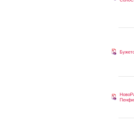
Бужет
НовоР
Пенфи