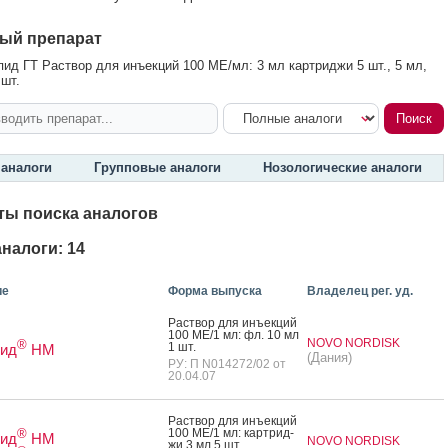
ый препарат
ид ГТ Раствор для инъекций 100 МЕ/мл: 3 мл картриджи 5 шт., 5 мл,
 шт.
аналоги
Групповые аналоги
Нозологические аналоги
ты поиска аналогов
налоги: 14
ие
Форма выпуска
Владелец рег. уд.
Рас­твор для инъ­ек­ций
100 МЕ/1 мл: фл. 10 мл
NOVO NORDISK
®
1 шт.
пид
НМ
(Дания)
РУ: П N014272/02 от
20.04.07
Рас­твор для инъ­ек­ций
100 МЕ/1 мл: кар­трид­
®
пид
НМ
NOVO NORDISK
жи 3 мл 5 шт.