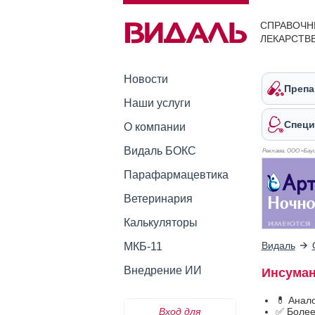
СПРАВОЧН
ЛЕКАРСТВ
Новости
Препа
Наши услуги
Специ
О компании
Видаль БОКС
Реклама. ООО «Бауш
Парафармацевтика
Ветеринария
Калькуляторы
Видаль
МКБ-11
Внедрение ИИ
Инсуман
💊 Анал
Вход для
✅ Более