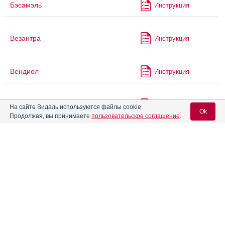
Бэсамэль
Инструкция
Везантра
Инструкция
Вендиол
Инструкция
Веро-пипекуроний
Инструкция
На сайте Видаль используются файлы cookie
Ok
Продолжая, вы принимаете
пользовательское соглашение
.
®
Видора
Инструкция
Вход для специалистов
E-mail учетной записи Vidal:
®
Видора
микро
Инструкция
Пароль:
®
Гестарелла
Инструкция