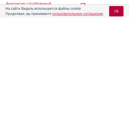
Анатоксин столбнячный
Инструкция
очищенный адсорбированный
На сайте Видаль используются файлы cookie
жидкий (АС-анатоксин)
Ok
Продолжая, вы принимаете
пользовательское соглашение
.
Анатоксин столбнячный
очищенный адсорбированный
Инструкция
жидкий для доноров (АС-
Вход для специалистов
анатоксин для доноров)
E-mail учетной записи Vidal:
Андипал
Инструкция
Пароль:
Андипал Авексима
Инструкция
Апо-Карбамазепин
Инструкция
Регистрация
Забыли пароль?
Апрепитант
Инструкция