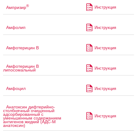
®
Ампризир
Инструкция
Амфолип
Инструкция
Амфотерицин В
Инструкция
Амфотерицин В
Инструкция
липосомальный
Амфоцил
Инструкция
Анатоксин дифтерийно-
столбнячный очищенный
адсорбированный с
Инструкция
уменьшенным содержанием
антигенов жидкий (АДС-М
анатоксин)