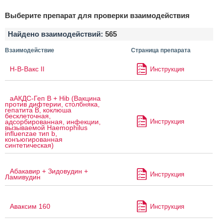
Выберите препарат для проверки взаимодействия
Найдено взаимодействий:
565
Взаимодействие
Страница препарата
H-B-Вакс II
Инструкция
аАКДС-Геп B + Hib (Вакцина
против дифтерии, столбняка,
гепатита B, коклюша
бесклеточная,
Инструкция
адсорбированная, инфекции,
вызываемой Haemophilus
influenzae тип b,
конъюгированная
синтетическая)
Абакавир + Зидовудин +
Инструкция
Ламивудин
Аваксим 160
Инструкция