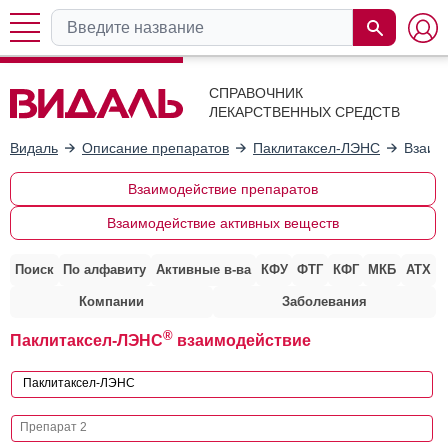
СПРАВОЧНИК
ЛЕКАРСТВЕННЫХ СРЕДСТВ
Видаль
Описание препаратов
Паклитаксел-ЛЭНС
Взаим
Взаимодействие препаратов
Взаимодействие активных веществ
Поиск
По алфавиту
Активные в-ва
КФУ
ФТГ
КФГ
МКБ
АТХ
Компании
Заболевания
®
Паклитаксел-ЛЭНС
взаимодействие