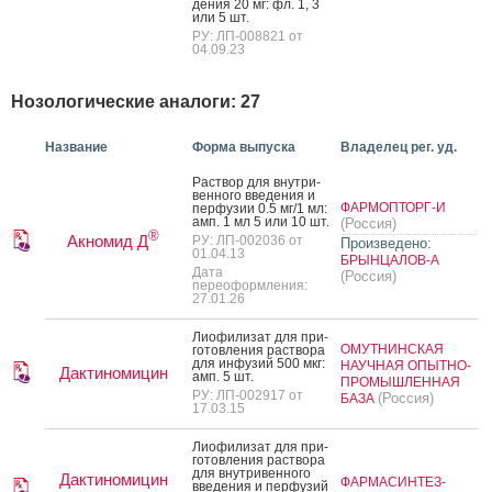
дения 20 мг: фл. 1, 3
или 5 шт.
РУ: ЛП-008821 от
04.09.23
Нозологические аналоги: 27
Название
Форма выпуска
Владелец рег. уд.
Рас­твор для внут­ри­
вен­но­го вве­дения и
ФАРМОПТОРГ-И
пер­фу­зии 0.5 мг/1 мл:
амп. 1 мл 5 или 10 шт.
(Россия)
®
Акномид Д
РУ: ЛП-002036 от
Произведено:
01.04.13
БРЫНЦАЛОВ-А
Дата
(Россия)
переоформления:
27.01.26
Ли­офи­лизат для при­
ОМУТНИНСКАЯ
готов­ле­ния рас­тво­ра
для ин­фу­зий 500 мкг:
НАУЧНАЯ ОПЫТНО-
Дактиномицин
амп. 5 шт.
ПРОМЫШЛЕННАЯ
РУ: ЛП-002917 от
(Россия)
БАЗА
17.03.15
Ли­офи­лизат для при­
готов­ле­ния рас­тво­ра
для внут­ри­вен­но­го
Дактиномицин
ФАРМАСИНТЕЗ-
вве­дения и пер­фу­зий