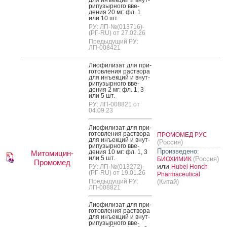
ри­пузыр­но­го вве­
дения 20 мг: фл. 1
или 10 шт.
РУ: ЛП-№(013716)-
(РГ-RU) от 27.02.26
Предыдущий РУ:
ЛП-008421
Ли­офи­лизат для при­
готов­ле­ния рас­тво­ра
для инъ­ек­ций и внут­
ри­пузыр­но­го вве­
дения 2 мг: фл. 1, 3
или 5 шт.
РУ: ЛП-008821 от
04.09.23
Ли­офи­лизат для при­
готов­ле­ния рас­тво­ра
ПРОМОМЕД РУС
для инъ­ек­ций и внут­
(Россия)
ри­пузыр­но­го вве­
Произведено:
дения 10 мг: фл. 1, 3
Митомицин-
или 5 шт.
(Россия)
БИОХИМИК
Промомед
или
РУ: ЛП-№(013272)-
Hubei Honch
(РГ-RU) от 19.01.26
Pharmaceutical
Предыдущий РУ:
(Китай)
ЛП-008821
Ли­офи­лизат для при­
готов­ле­ния рас­тво­ра
для инъ­ек­ций и внут­
ри­пузыр­но­го вве­