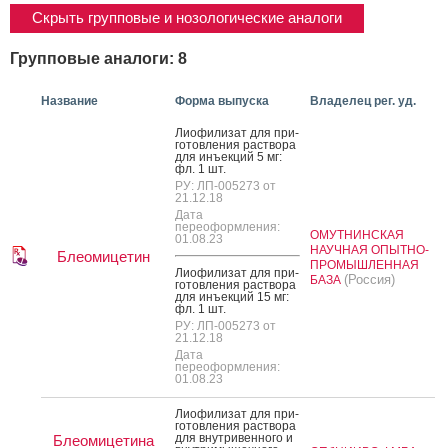
Скрыть групповые и нозологические аналоги
Групповые аналоги: 8
Название
Форма выпуска
Владелец рег. уд.
Ли­офи­лизат для при­
готов­ле­ния рас­тво­ра
для инъ­ек­ций 5 мг:
фл. 1 шт.
РУ: ЛП-005273 от
21.12.18
Дата
переоформления:
ОМУТНИНСКАЯ
01.08.23
НАУЧНАЯ ОПЫТНО-
Блеомицетин
ПРОМЫШЛЕННАЯ
Ли­офи­лизат для при­
(Россия)
БАЗА
готов­ле­ния рас­тво­ра
для инъ­ек­ций 15 мг:
фл. 1 шт.
РУ: ЛП-005273 от
21.12.18
Дата
переоформления:
01.08.23
Ли­офи­лизат для при­
готов­ле­ния рас­тво­ра
для внут­ри­вен­но­го и
Блеомицетина