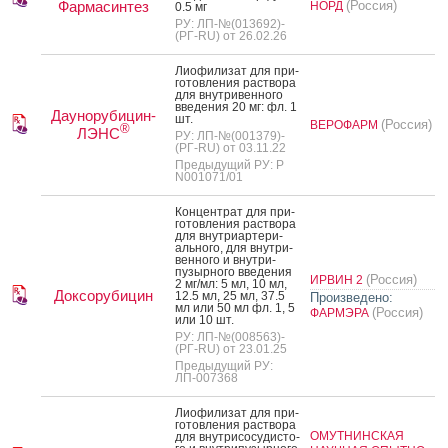
Фармасинтез
(Россия)
НОРД
0.5 мг
РУ: ЛП-№(013692)-
(РГ-RU) от 26.02.26
Ли­офи­лизат для при­
готов­ле­ния рас­тво­ра
для внут­ри­вен­но­го
вве­дения 20 мг: фл. 1
Даунорубицин-
шт.
(Россия)
ВЕРОФАРМ
®
ЛЭНС
РУ: ЛП-№(001379)-
(РГ-RU) от 03.11.22
Предыдущий РУ: Р
N001071/01
Кон­цен­трат для при­
готов­ле­ния рас­тво­ра
для внут­ри­ар­те­ри­
аль­но­го, для внут­ри­
вен­но­го и внут­ри­
пузыр­но­го вве­дения
(Россия)
ИРВИН 2
2 мг/мл: 5 мл, 10 мл,
Доксорубицин
12.5 мл, 25 мл, 37.5
Произведено:
мл или 50 мл фл. 1, 5
(Россия)
ФАРМЭРА
или 10 шт.
РУ: ЛП-№(008563)-
(РГ-RU) от 23.01.25
Предыдущий РУ:
ЛП-007368
Ли­офи­лизат для при­
готов­ле­ния рас­тво­ра
ОМУТНИНСКАЯ
для внут­ри­сосу­дис­то­