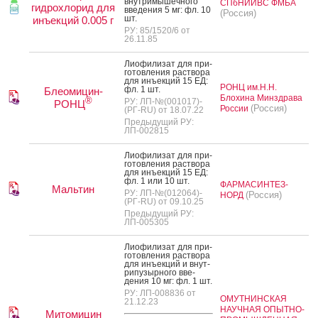
внут­ри­мышеч­но­го
СПбНИИВС ФМБА
гидрохлорид для
вве­дения 5 мг: фл. 10
(Россия)
шт.
инъекций 0.005 г
РУ: 85/1520/6 от
26.11.85
Ли­офи­лизат для при­
готов­ле­ния рас­тво­ра
для инъ­ек­ций 15 ЕД:
РОНЦ им.Н.Н.
фл. 1 шт.
Блеомицин-
Блохина Минздрава
®
РУ: ЛП-№(001017)-
РОНЦ
(Россия)
России
(РГ-RU) от 18.07.22
Предыдущий РУ:
ЛП-002815
Ли­офи­лизат для при­
готов­ле­ния рас­тво­ра
для инъ­ек­ций 15 ЕД:
фл. 1 или 10 шт.
ФАРМАСИНТЕЗ-
Мальтин
РУ: ЛП-№(012064)-
(Россия)
НОРД
(РГ-RU) от 09.10.25
Предыдущий РУ:
ЛП-005305
Ли­офи­лизат для при­
готов­ле­ния рас­тво­ра
для инъ­ек­ций и внут­
ри­пузыр­но­го вве­
дения 10 мг: фл. 1 шт.
РУ: ЛП-008836 от
ОМУТНИНСКАЯ
21.12.23
НАУЧНАЯ ОПЫТНО-
Митомицин