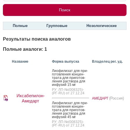
Полные
Групповые
Нозологические
Результаты поиска аналогов
Полные аналоги: 1
Название
Форма выпуска
Владелец рег. уд.
Ли­офи­лизат для при­
готов­ле­ния кон­цен­
тра­та для при­готов­
ле­ния рас­тво­ра для
ин­фу­зий 15 мг
РУ: ЛП-№(008325)-
(РГ-RU) от 27.12.24
Иксабепилон-
(Россия)
АМЕДАРТ
Амедарт
Ли­офи­лизат для при­
готов­ле­ния кон­цен­
тра­та для при­готов­
ле­ния рас­тво­ра для
ин­фу­зий 45 мг
РУ: ЛП-№(008325)-
(РГ-RU) от 27.12.24