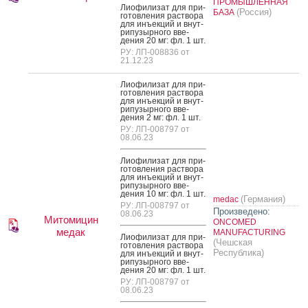
ПРОМЫШЛЕННАЯ
Ли­офи­лизат для при­
(Россия)
БАЗА
готов­ле­ния рас­тво­ра
для инъ­ек­ций и внут­
ри­пузыр­но­го вве­
дения 20 мг: фл. 1 шт.
РУ: ЛП-008836 от
21.12.23
Ли­офи­лизат для при­
готов­ле­ния рас­тво­ра
для инъ­ек­ций и внут­
ри­пузыр­но­го вве­
дения 2 мг: фл. 1 шт.
РУ: ЛП-008797 от
08.06.23
Ли­офи­лизат для при­
готов­ле­ния рас­тво­ра
для инъ­ек­ций и внут­
ри­пузыр­но­го вве­
дения 10 мг: фл. 1 шт.
(Германия)
medac
РУ: ЛП-008797 от
Произведено:
08.06.23
Митомицин
ONCOMED
медак
MANUFACTURING
Ли­офи­лизат для при­
(Чешская
готов­ле­ния рас­тво­ра
Республика)
для инъ­ек­ций и внут­
ри­пузыр­но­го вве­
дения 20 мг: фл. 1 шт.
РУ: ЛП-008797 от
08.06.23