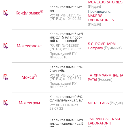
IPCA LABORATORIES
(Индия)
Кап­ли глаз­ные 5 мг/
мл
Произведено:
®
Ксифломакс
РУ: ЛП-№(011557)-
MAKERS
(РГ-RU) от 04.09.25
LABORATORIES
(Индия)
Кап­ли глаз­ные 5 мг/1
мл: фл. 5 мл с проб­
кой-ка­пель­ни­цей
S.C. ROMPHARM
Максифлокс
РУ: ЛП-№(011295)-
(Румыния)
Company
(РГ-RU) от 13.08.25
Предыдущий РУ:
ЛП-003810
Кап­ли глаз­ные 0.5%:
5 мл ту­бы
РУ: ЛП-№(005482)-
ТАТХИМФАРМПРЕПА
®
Мокси
(РГ-RU) от 16.05.24
(Россия)
РАТЫ
Предыдущий РУ:
ЛП-006626
Кап­ли глаз­ные 0.5%:
фл.-ка­пель­ни­ца 5 мл
Моксиграм
(Индия)
MICRO LABS
РУ: ЛП-008404 от
28.07.22
JADRAN-GALENSKI
Кап­ли глаз­ные 5 мг/1
LABORATORIJ
мл: фл-ка­пель­ни­ца 5
мл