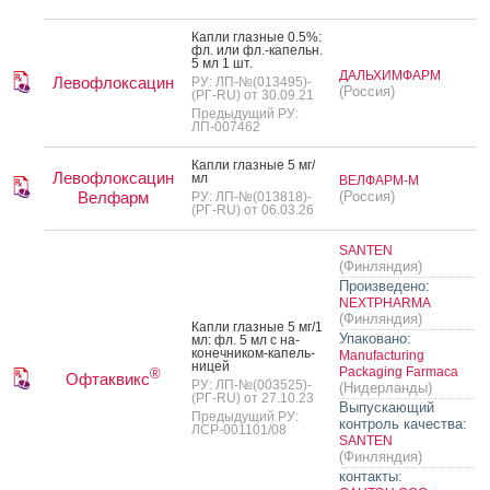
Кап­ли глаз­ные 0.5%:
фл. или фл.-ка­пельн.
5 мл 1 шт.
ДАЛЬХИМФАРМ
Левофлоксацин
РУ: ЛП-№(013495)-
(Россия)
(РГ-RU) от 30.09.21
Предыдущий РУ:
ЛП-007462
Кап­ли глаз­ные 5 мг/
Левофлоксацин
мл
ВЕЛФАРМ-М
Велфарм
(Россия)
РУ: ЛП-№(013818)-
(РГ-RU) от 06.03.26
SANTEN
(Финляндия)
Произведено:
NEXTPHARMA
(Финляндия)
Кап­ли глаз­ные 5 мг/1
Упаковано:
мл: фл. 5 мл с на­
конеч­ни­ком-ка­пель­
Manufacturing
ни­цей
Packaging Farmaca
®
Офтаквикс
РУ: ЛП-№(003525)-
(Нидерланды)
(РГ-RU) от 27.10.23
Выпускающий
Предыдущий РУ:
контроль качества:
ЛСР-001101/08
SANTEN
(Финляндия)
контакты: