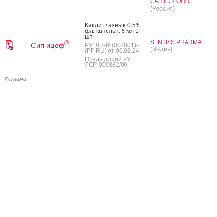
САНТЭН ООО
(Россия)
Кап­ли глаз­ные 0.5%:
фл.-ка­пельн. 5 мл 1
шт.
SENTISS PHARMA
®
Сигницеф
РУ: ЛП-№(004801)-
(Индия)
(РГ-RU) от 06.03.24
Предыдущий РУ:
ЛСР-009882/09
Реклама