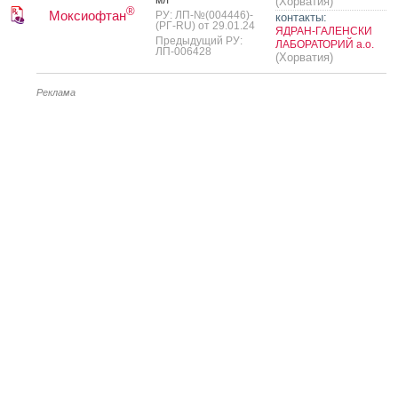
(Хорватия)
®
Моксиофтан
РУ: ЛП-№(004446)-
контакты:
(РГ-RU) от 29.01.24
ЯДРАН-ГАЛЕНСКИ
Предыдущий РУ:
ЛАБОРАТОРИЙ а.о.
ЛП-006428
(Хорватия)
Реклама