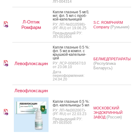
ЛП-004314
Кап­ли глаз­ные 5 мг/1
мл: фл. 5 мл с проб­
кой-ка­пель­ни­цей
Л-Оптик
S.C. ROMPHARM
РУ: ЛП-№(010598)-
Ромфарм
(Румыния)
Company
(РГ-RU) от 19.06.25
Предыдущий РУ:
ЛП-001604
Кап­ли глаз­ные 0.5 %:
фл. 5 мл в компл. с
крыш­кой-ка­пель­ни­
цей
БЕЛМЕДПРЕПАРАТЫ
Левофлоксацин
РУ: ЛСР-008567/10
(Республика
от 23.08.10
Беларусь)
Дата
переоформления:
24.04.20
Левофлоксацин
Кап­ли глаз­ные 0.5 %:
фл.-ка­пель­ни­цы 5 мл
МОСКОВСКИЙ
РУ: ЛП-№(002007)-
ЭНДОКРИННЫЙ
(РГ-RU) от 22.03.23
(Россия)
ЗАВОД
Предыдущий РУ:
ЛП-003505