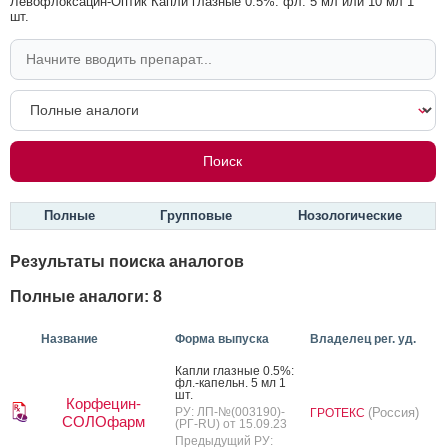
Левофлоксацин-Оптик Капли глазные 0.5%: фл. 5 мл или 10 мл 1
шт.
Полные
Групповые
Нозологические
Результаты поиска аналогов
Полные аналоги: 8
Название
Форма выпуска
Владелец рег. уд.
Кап­ли глаз­ные 0.5%:
фл.-ка­пельн. 5 мл 1
шт.
Корфецин-
РУ: ЛП-№(003190)-
(Россия)
ГРОТЕКС
СОЛОфарм
(РГ-RU) от 15.09.23
Предыдущий РУ: