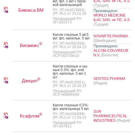
ILAC SAN. ve TIC. A.S.
мл: фл. 5 мл с проб­
кой-ка­пель­ни­цей
(Турция)
Бивокса ВМ
РУ: ЛП-№(013660)-
Произведено:
(РГ-RU) от 24.02.26
WORLD MEDICINE
Предыдущий РУ:
ILAC SAN. ve TIC. A.S.
ЛП-005373
(Турция)
Кап­ли глаз­ные 5 мг/1
NOVARTIS PHARMA
мл: фл.-ка­пельн. 5 мл
(Швейцария)
РУ: ЛП-№(002266)-
®
Вигамокс
Произведено:
(РГ-RU) от 28.04.23
ALCON-COUVREUR
Предыдущий РУ:
(Бельгия)
N.V.
ЛСР-003706/10
Кап­ли глаз­ные и уш­
ные 0.3%: фл. или
фл.-ка­пельн. 5 мл 1
шт.
SENTISS PHARMA
®
Данцил
РУ: ЛП-№(010561)-
(Индия)
(РГ-RU) от 16.06.25
Предыдущий РУ:
ЛСР-009895/09
Кап­ли глаз­ные 0.5%:
фл.-ка­пель­ни­ца 5 мл
SUN
РУ: ЛП-№(006898)-
®
Ксафлом
PHARMACEUTICAL
(РГ-RU) от 17.09.24
(Индия)
INDUSTRIES
Предыдущий РУ:
ЛП-007821