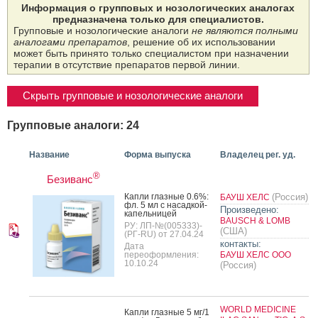
Информация о групповых и нозологических аналогах
предназначена только для специалистов.
Групповые и нозологические аналоги
не являются полными
аналогами препаратов
, решение об их использовании
может быть принято только специалистом при назначении
терапии в отсутствие препаратов первой линии.
Скрыть групповые и нозологические аналоги
Групповые аналоги: 24
Название
Форма выпуска
Владелец рег. уд.
®
Безиванс
Кап­ли глаз­ные 0.6%:
(Россия)
БАУШ ХЕЛС
фл. 5 мл с на­сад­кой-
Произведено:
ка­пель­ни­цей
BAUSCH & LOMB
РУ: ЛП-№(005333)-
(США)
(РГ-RU) от 27.04.24
контакты:
Дата
переоформления:
БАУШ ХЕЛС ООО
10.10.24
(Россия)
WORLD MEDICINE
Кап­ли глаз­ные 5 мг/1