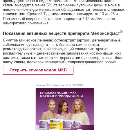
преимущественно в виде метаболитов. В неизмененном виде с
калом выводится менее 5% от величины суточной дозы, в моче в
неизмененном виде мелоксикам обнаруживается только в следовых
количествах. Средний T
мелоксикама варьирует от 13 до 25 ч.
1/2
Плазменный клиренс составляет в среднем 7-12 мл/мин после
однократного применения.
®
Показания активных веществ препарата Мелоксифаст
Симптоматическое лечение: остеоартрит (артроз, дегенеративные
заболевания суставов), в т.ч. с болевым компонентом;
ревматоидный артрит; анкилозирующий спондилит; другие
воспалительные и дегенеративные заболевания костно-мышечной
системы, такие как артропатии, дорсопатии (например, ишиас, боль
внизу спины, плечевой периартрит), сопровождающиеся болью.
Открыть список кодов МКБ
Реклама. ООО «Бионорика», ИНН 772
9590470