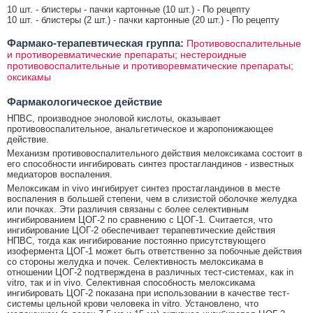
10 шт. - блистеры - пачки картонные (10 шт.) - По рецепту
10 шт. - блистеры (2 шт.) - пачки картонные (20 шт.) - По рецепту
Фармако-терапевтическая группа:
Противовоспалительные
и противоревматические препараты; нестероидные
противовоспалительные и противоревматические препараты;
оксикамы
Фармакологическое действие
НПВС, производное эноловой кислоты, оказывает
противовоспалительное, анальгетическое и жаропонижающее
действие.
Механизм противовоспалительного действия мелоксикама состоит в
его способности ингибировать синтез простагландинов - известных
медиаторов воспаления.
Мелоксикам in vivo ингибирует синтез простагландинов в месте
воспаления в большей степени, чем в слизистой оболочке желудка
или почках. Эти различия связаны с более селективным
ингибированием ЦОГ-2 по сравнению с ЦОГ-1. Считается, что
ингибирование ЦОГ-2 обеспечивает терапевтические действия
НПВС, тогда как ингибирование постоянно присутствующего
изофермента ЦОГ-1 может быть ответственно за побочные действия
со стороны желудка и почек. Селективность мелоксикама в
отношении ЦОГ-2 подтверждена в различных тест-системах, как in
vitro, так и in vivo. Селективная способность мелоксикама
ингибировать ЦОГ-2 показана при использовании в качестве тест-
системы цельной крови человека in vitro. Установлено, что