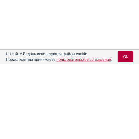
На сайте Видаль используются файлы cookie
Ok
Продолжая, вы принимаете
пользовательское соглашение
.
Содержание
Вход для специалистов
E-mail учетной записи Vidal:
Форма выпуска, упаковка и состав
Фармако-терапевтические группы
Пароль:
Фармакологическое действие
Фармакокинетика