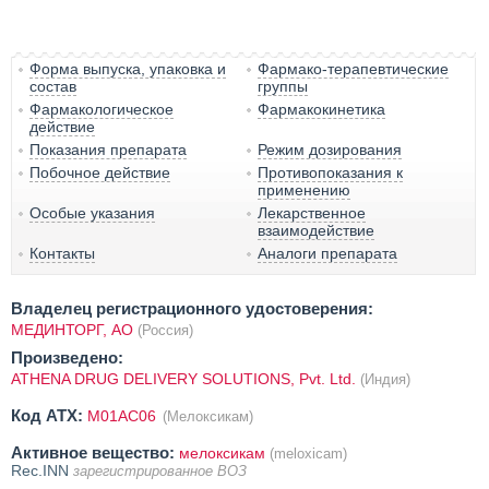
Форма выпуска, упаковка и
Фармако-терапевтические
состав
группы
Фармакологическое
Фармакокинетика
действие
Показания препарата
Режим дозирования
Побочное действие
Противопоказания к
применению
Особые указания
Лекарственное
взаимодействие
Контакты
Аналоги препарата
Владелец регистрационного удостоверения:
МЕДИНТОРГ, АО
(Россия)
Произведено:
ATHENA DRUG DELIVERY SOLUTIONS, Pvt. Ltd.
(Индия)
Код ATX:
M01AC06
(Мелоксикам)
Активное вещество:
мелоксикам
(meloxicam)
Rec.INN
зарегистрированное ВОЗ