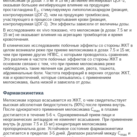
мелоксикам (в дозах 7.5 мг и 15 мг) активнее ингибировал ЦОГ-2,
оказывая большее ингибирующее влияние на продукцию
простагландина E
, стимулируемую липополисахаридом (реакция,
2
контролируемая ЦОГ-2), чем на продукцию тромбоксана,
участвующего в процессе свертывания крови (реакция,
контролируемая ЦОГ-1). Эти эффекты зависели от величины дозы.
В исследованиях ex vivo показано, что мелоксикам (в дозах 7.5 мг и
15 мг) не оказывает влияния на агрегацию тромбоцитов и время
кровотечения.
В клинических исследованиях побочные эффекты со стороны ЖКТ в
целом возникали реже при приеме мелоксикама в дозах 7.5 и 15 мг,
чем при приеме других НПВС, с которыми проводилось сравнение.
Это различие в частоте побочных эффектов со стороны ЖКТ в
основном связано с тем, что при приеме мелоксикама реже
наблюдались такие явления как диспепсия, рвота, тошнота,
абдоминальные боли. Частота перфораций в верхних отделах ЖКТ,
язв и кровотечений, которые связывались с применением
мелоксикама, была низкой и зависела от дозы.
Фармакокинетика
Мелоксикам хорошо всасывается из ЖКТ, о чем свидетельствует
высокая абсолютная биодоступность (90%) после приема внутрь.
После однократного применения мелоксикама C
в плазме
max
достигается в течение 5-6 ч. Одновременный прием пищи и
неорганических антацидов не изменяет всасывание. При применении
внутрь (в дозах 7.5 и 15 мг) концентрация мелоксикама
пропорциональна дозе. Устойчивое состояние фармакокинетики
достигается в пределах 3-5 дней. Диапазон различий между C
и
max