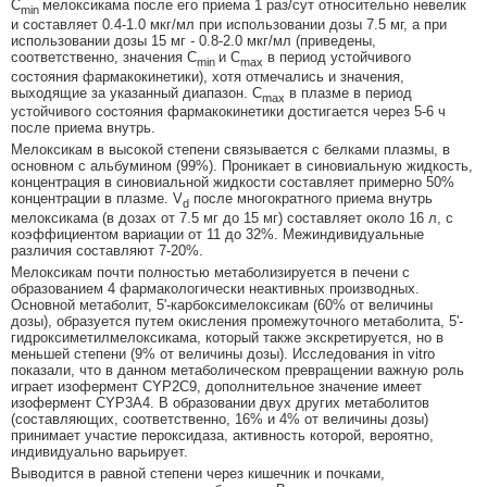
C
мелоксикама после его приема 1 раз/сут относительно невелик
min
и составляет 0.4-1.0 мкг/мл при использовании дозы 7.5 мг, а при
использовании дозы 15 мг - 0.8-2.0 мкг/мл (приведены,
соответственно, значения C
и C
в период устойчивого
min
max
состояния фармакокинетики), хотя отмечались и значения,
выходящие за указанный диапазон. C
в плазме в период
max
устойчивого состояния фармакокинетики достигается через 5-6 ч
после приема внутрь.
Мелоксикам в высокой степени связывается с белками плазмы, в
основном с альбумином (99%). Проникает в синовиальную жидкость,
концентрация в синовиальной жидкости составляет примерно 50%
концентрации в плазме. V
после многократного приема внутрь
d
мелоксикама (в дозах от 7.5 мг до 15 мг) составляет около 16 л, с
коэффициентом вариации от 11 до 32%. Межиндивидуальные
различия составляют 7-20%.
Мелоксикам почти полностью метаболизируется в печени с
образованием 4 фармакологически неактивных производных.
Основной метаболит, 5'-карбоксимелоксикам (60% от величины
дозы), образуется путем окисления промежуточного метаболита, 5'-
гидроксиметилмелоксикама, который также экскретируется, но в
меньшей степени (9% от величины дозы). Исследования in vitro
показали, что в данном метаболическом превращении важную роль
играет изофермент CYP2C9, дополнительное значение имеет
изофермент CYP3A4. В образовании двух других метаболитов
(составляющих, соответственно, 16% и 4% от величины дозы)
принимает участие пероксидаза, активность которой, вероятно,
индивидуально варьирует.
Выводится в равной степени через кишечник и почками,