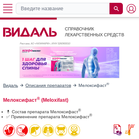
СПРАВОЧНИК
ЛЕКАРСТВЕННЫХ СРЕДСТВ
Реклама. АО «НИЖФАРМ», ИНН 526
0900010
®
Видаль
Описания препаратов
Мелоксифаст
®
Мелоксифаст
(Meloxifast)
®
💊 Состав препарата Мелоксифаст
®
✅ Применение препарата Мелоксифаст