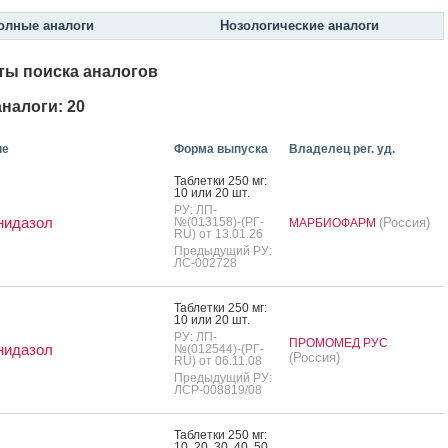
олные аналоги
Нозологические аналоги
ты поиска аналогов
налоги: 20
ие
Форма выпуска
Владелец рег. уд.
Таб­летки 250 мг:
10 или 20 шт.
РУ: ЛП-
нидазол
№(013158)-(РГ-
(Россия)
МАРБИОФАРМ
RU) от 13.01.26
Предыдущий РУ:
ЛС-002728
Таб­летки 250 мг:
10 или 20 шт.
РУ: ЛП-
ПРОМОМЕД РУС
нидазол
№(012544)-(РГ-
(Россия)
RU) от 06.11.08
Предыдущий РУ:
ЛСР-008819/08
Таб­летки 250 мг:
10, 20, 30, 40, 50,