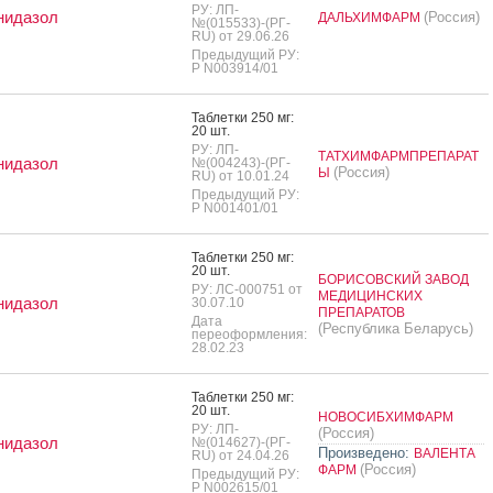
РУ: ЛП-
нидазол
(Россия)
ДАЛЬХИМФАРМ
№(015533)-(РГ-
RU) от 29.06.26
Предыдущий РУ:
Р N003914/01
Таб­летки 250 мг:
20 шт.
РУ: ЛП-
ТАТХИМФАРМПРЕПАРАТ
нидазол
№(004243)-(РГ-
(Россия)
Ы
RU) от 10.01.24
Предыдущий РУ:
Р N001401/01
Таб­летки 250 мг:
20 шт.
БОРИСОВСКИЙ ЗАВОД
РУ: ЛС-000751 от
МЕДИЦИНСКИХ
нидазол
30.07.10
ПРЕПАРАТОВ
Дата
(Республика Беларусь)
переоформления:
28.02.23
Таб­летки 250 мг:
20 шт.
НОВОСИБХИМФАРМ
РУ: ЛП-
(Россия)
нидазол
№(014627)-(РГ-
Произведено:
ВАЛЕНТА
RU) от 24.04.26
(Россия)
ФАРМ
Предыдущий РУ:
Р N002615/01