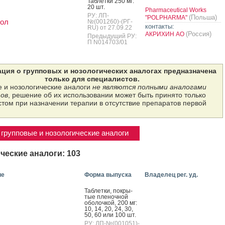
Таб­летки 250 мг:
20 шт.
Pharmaceutical Works
РУ: ЛП-
(Польша)
"POLPHARMA"
пол
№(001260)-(РГ-
контакты:
RU) от 27.09.22
(Россия)
АКРИХИН АО
Предыдущий РУ:
П N014703/01
ция о групповых и нозологических аналогах предназначена
только для специалистов.
 и нозологические аналоги
не являются полными аналогами
ов
, решение об их использовании может быть принято только
том при назначении терапии в отсутствие препаратов первой
групповые и нозологические аналоги
ческие аналоги: 103
ие
Форма выпуска
Владелец рег. уд.
Таб­летки, пок­ры­
тые пле­ноч­ной
обо­лоч­кой, 200 мг:
10, 14, 20, 24, 30,
50, 60 или 100 шт.
РУ: ЛП-№(001051)-