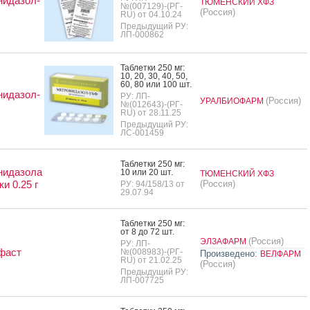
нидазол-
ТЮМЕНСКИЙ ХФЗ
№(007129)-(РГ-
(Россия)
RU) от 04.10.24
Предыдущий РУ:
ЛП-000862
Таб­летки 250 мг:
10, 20, 30, 40, 50,
60, 80 или 100 шт.
нидазол-
РУ: ЛП-
(Россия)
УРАЛБИОФАРМ
№(012643)-(РГ-
RU) от 28.11.25
Предыдущий РУ:
ЛС-001459
Таб­летки 250 мг:
нидазола
10 или 20 шт.
ТЮМЕНСКИЙ ХФЗ
и 0.25 г
(Россия)
РУ: 94/158/13 от
29.07.94
Таб­летки 250 мг:
от 8 до 72 шт.
(Россия)
ЭЛЗАФАРМ
РУ: ЛП-
фаст
№(008983)-(РГ-
Произведено:
ВЕЛФАРМ
RU) от 21.02.25
(Россия)
Предыдущий РУ:
ЛП-007725