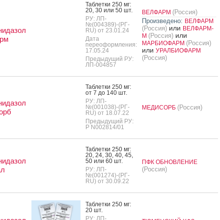
Таб­летки 250 мг:
20, 30 или 50 шт.
(Россия)
ВЕЛФАРМ
РУ: ЛП-
Произведено:
ВЕЛФАРМ
№(004389)-(РГ-
или
(Россия)
ВЕЛФАРМ-
нидазол
RU) от 23.01.24
или
(Россия)
М
рм
Дата
(Россия)
МАРБИОФАРМ
переоформления:
или
17.05.24
УРАЛБИОФАРМ
(Россия)
Предыдущий РУ:
ЛП-004857
Таб­летки 250 мг:
от 7 до 140 шт.
РУ: ЛП-
нидазол
№(001038)-(РГ-
(Россия)
МЕДИСОРБ
орб
RU) от 18.07.22
Предыдущий РУ:
Р N002814/01
Таб­летки 250 мг:
20, 24, 30, 40, 45,
нидазол
50 или 60 шт.
ПФК ОБНОВЛЕНИЕ
ал
(Россия)
РУ: ЛП-
№(001274)-(РГ-
RU) от 30.09.22
Таб­летки 250 мг:
20 шт.
РУ: ЛП-