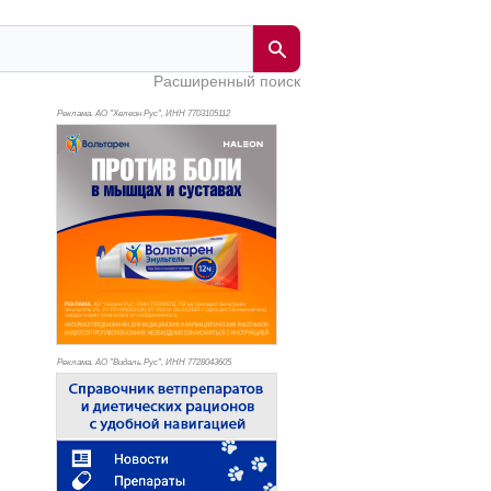
Расширенный поиск
Реклама. АО "Хелеон Рус", ИНН 770
3105112
Реклама. АО "Видаль Рус", ИНН 772
8043605