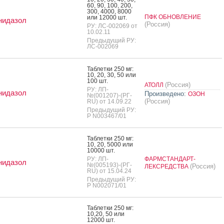
60, 90, 100, 200,
300, 4000, 8000
ПФК ОБНОВЛЕНИЕ
или 12000 шт.
нидазол
(Россия)
РУ: ЛС-002069 от
10.02.11
Предыдущий РУ:
ЛС-002069
Таб­летки 250 мг:
10, 20, 30, 50 или
100 шт.
(Россия)
АТОЛЛ
РУ: ЛП-
нидазол
Произведено:
ОЗОН
№(001207)-(РГ-
(Россия)
RU) от 14.09.22
Предыдущий РУ:
Р N003467/01
Таб­летки 250 мг:
10, 20, 5000 или
10000 шт.
РУ: ЛП-
ФАРМСТАНДАРТ-
нидазол
№(005193)-(РГ-
(Россия)
ЛЕКСРЕДСТВА
RU) от 15.04.24
Предыдущий РУ:
Р N002071/01
Таб­летки 250 мг:
10,20, 50 или
12000 шт.