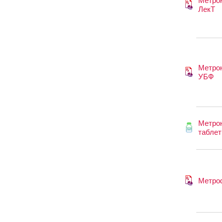
Метро
ЛекТ
Метро
УБФ
Метро
таблетк
Метро