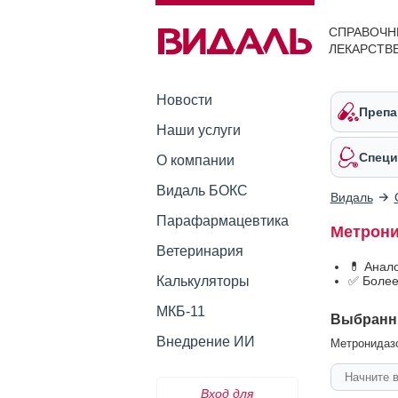
СПРАВОЧН
ЛЕКАРСТВ
Новости
Препа
Наши услуги
Специ
О компании
Видаль БОКС
Видаль
Парафармацевтика
Метрони
Ветеринария
💊 Анал
Калькуляторы
✅ Более
МКБ-11
Выбранн
Внедрение ИИ
Метронидазо
Вход для