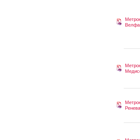
Метро
Велфа
Метро
Медис
Метро
Ренев