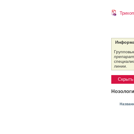
Трихо
Информа
Групповые
препарат
специалис
линии.
Скрыть 
Нозологи
Назван