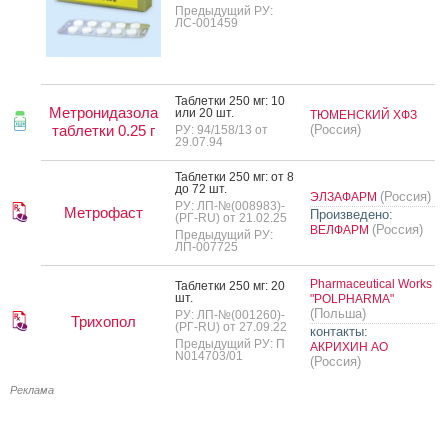
Предыдущий РУ:
ЛС-001459
Таб­летки 250 мг: 10
Метронидазола
или 20 шт.
ТЮМЕНСКИЙ ХФЗ
таблетки 0.25 г
(Россия)
РУ: 94/158/13 от
29.07.94
Таб­летки 250 мг: от 8
до 72 шт.
(Россия)
ЭЛЗАФАРМ
РУ: ЛП-№(008983)-
Метрофаст
Произведено:
(РГ-RU) от 21.02.25
(Россия)
ВЕЛФАРМ
Предыдущий РУ:
ЛП-007725
Pharmaceutical Works
Таб­летки 250 мг: 20
шт.
"POLPHARMA"
(Польша)
РУ: ЛП-№(001260)-
Трихопол
(РГ-RU) от 27.09.22
контакты:
Предыдущий РУ: П
АКРИХИН АО
N014703/01
(Россия)
Реклама