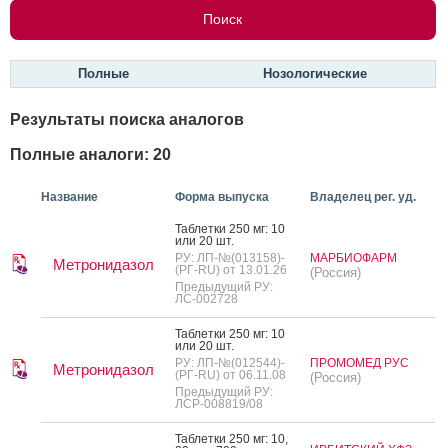
Полные
Нозологические
Результаты поиска аналогов
Полные аналоги: 20
Название
Форма выпуска
Владелец рег. уд.
Таб­летки 250 мг: 10
или 20 шт.
РУ: ЛП-№(013158)-
МАРБИОФАРМ
Метронидазол
(РГ-RU) от 13.01.26
(Россия)
Предыдущий РУ:
ЛС-002728
Таб­летки 250 мг: 10
или 20 шт.
РУ: ЛП-№(012544)-
ПРОМОМЕД РУС
Метронидазол
(РГ-RU) от 06.11.08
(Россия)
Предыдущий РУ:
ЛСР-008819/08
Таб­летки 250 мг: 10,