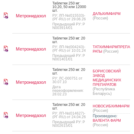
Таб­летки 250 мг:
10,20, 50 или 12000
шт.
ДАЛЬХИМФАРМ
Метронидазол
РУ: ЛП-№(015533)-
(Россия)
(РГ-RU) от 29.06.26
Предыдущий РУ: Р
N003914/01
Таб­летки 250 мг: 20
шт.
РУ: ЛП-№(004243)-
ТАТХИМФАРМПРЕПА
Метронидазол
(РГ-RU) от 10.01.24
(Россия)
РАТЫ
Предыдущий РУ: Р
N001401/01
Таб­летки 250 мг: 20
БОРИСОВСКИЙ
шт.
ЗАВОД
РУ: ЛС-000751 от
МЕДИЦИНСКИХ
Метронидазол
30.07.10
ПРЕПАРАТОВ
Дата
(Республика
переоформления:
Беларусь)
28.02.23
Таб­летки 250 мг: 20
НОВОСИБХИМФАРМ
шт.
(Россия)
РУ: ЛП-№(014627)-
Метронидазол
Произведено:
(РГ-RU) от 24.04.26
ВАЛЕНТА ФАРМ
Предыдущий РУ: Р
(Россия)
N002615/01