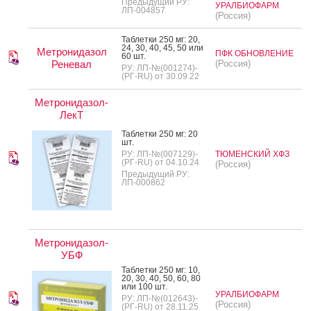
Предыдущий РУ:
УРАЛБИОФАРМ
ЛП-004857
(Россия)
Таб­летки 250 мг: 20,
24, 30, 40, 45, 50 или
Метронидазол
ПФК ОБНОВЛЕНИЕ
60 шт.
Реневал
(Россия)
РУ: ЛП-№(001274)-
(РГ-RU) от 30.09.22
Метронидазол-
ЛекТ
Таб­летки 250 мг: 20
шт.
РУ: ЛП-№(007129)-
ТЮМЕНСКИЙ ХФЗ
(РГ-RU) от 04.10.24
(Россия)
Предыдущий РУ:
ЛП-000862
Метронидазол-
УБФ
Таб­летки 250 мг: 10,
20, 30, 40, 50, 60, 80
или 100 шт.
УРАЛБИОФАРМ
РУ: ЛП-№(012643)-
(Россия)
(РГ-RU) от 28.11.25