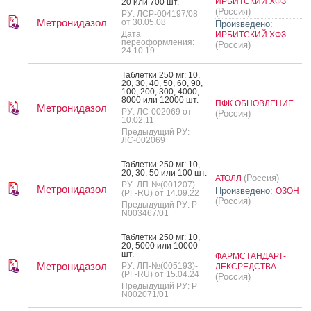
ИРБИТСКИЙ ХФЗ
20 или 700 шт.
(Россия)
РУ: ЛСР-004197/08
Метронидазол
от 30.05.08
Произведено:
Дата
ИРБИТСКИЙ ХФЗ
переоформления:
(Россия)
24.10.19
Таб­летки 250 мг: 10,
20, 30, 40, 50, 60, 90,
100, 200, 300, 4000,
8000 или 12000 шт.
ПФК ОБНОВЛЕНИЕ
Метронидазол
РУ: ЛС-002069 от
(Россия)
10.02.11
Предыдущий РУ:
ЛС-002069
Таб­летки 250 мг: 10,
20, 30, 50 или 100 шт.
(Россия)
АТОЛЛ
РУ: ЛП-№(001207)-
Метронидазол
Произведено:
ОЗОН
(РГ-RU) от 14.09.22
(Россия)
Предыдущий РУ: Р
N003467/01
Таб­летки 250 мг: 10,
20, 5000 или 10000
шт.
ФАРМСТАНДАРТ-
Метронидазол
РУ: ЛП-№(005193)-
ЛЕКСРЕДСТВА
(РГ-RU) от 15.04.24
(Россия)
Предыдущий РУ: Р
N002071/01