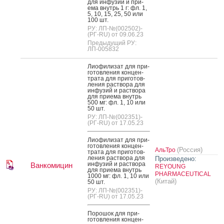
для ин­фу­зий и при­
ема внутрь 1 г: фл. 1,
5, 10, 15, 25, 50 или
100 шт.
РУ: ЛП-№(002502)-
(РГ-RU) от 09.06.23
Предыдущий РУ:
ЛП-005832
Ли­офи­лизат для при­
готов­ле­ния кон­цен­
тра­та для при­готов­
ле­ния рас­тво­ра для
ин­фу­зий и рас­тво­ра
для при­ема внутрь
500 мг: фл. 1, 10 или
50 шт.
РУ: ЛП-№(002351)-
(РГ-RU) от 17.05.23
Ли­офи­лизат для при­
готов­ле­ния кон­цен­
(Россия)
АльТро
тра­та для при­готов­
ле­ния рас­тво­ра для
Произведено:
ин­фу­зий и рас­тво­ра
Ванкомицин
REYOUNG
для при­ема внутрь
PHARMACEUTICAL
1000 мг: фл. 1, 10 или
(Китай)
50 шт.
РУ: ЛП-№(002351)-
(РГ-RU) от 17.05.23
По­рошок для при­
готов­ле­ния кон­цен­