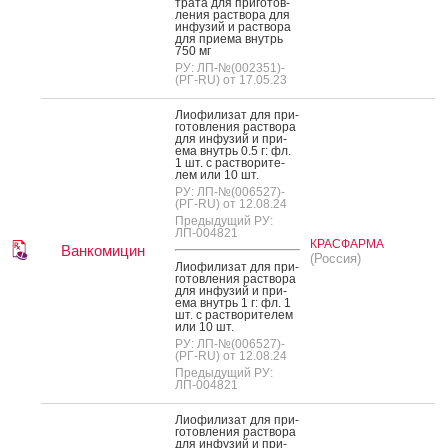
тра­та для при­готов­
ле­ния рас­тво­ра для
ин­фу­зий и рас­тво­ра
для при­ема внутрь
750 мг
РУ: ЛП-№(002351)-
(РГ-RU) от 17.05.23
Ли­офи­лизат для при­
готов­ле­ния рас­тво­ра
для ин­фу­зий и при­
ема внутрь 0.5 г: фл.
1 шт. с рас­тво­рите­
лем или 10 шт.
РУ: ЛП-№(006527)-
(РГ-RU) от 12.08.24
Предыдущий РУ:
ЛП-004821
КРАСФАРМА
Ванкомицин
(Россия)
Ли­офи­лизат для при­
готов­ле­ния рас­тво­ра
для ин­фу­зий и при­
ема внутрь 1 г: фл. 1
шт. с рас­тво­рите­лем
или 10 шт.
РУ: ЛП-№(006527)-
(РГ-RU) от 12.08.24
Предыдущий РУ:
ЛП-004821
Ли­офи­лизат для при­
готов­ле­ния рас­тво­ра
для ин­фу­зий и при­