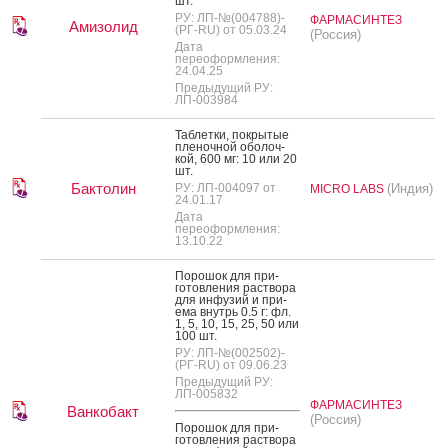
шт.
РУ: ЛП-№(004788)-
ФАРМАСИНТЕЗ
Амизолид
(РГ-RU) от 05.03.24
(Россия)
Дата
переоформления:
24.04.25
Предыдущий РУ:
ЛП-003984
Таб­летки, пок­ры­тые
пле­ноч­ной обо­лоч­
кой, 600 мг: 10 или 20
шт.
Бактолин
РУ: ЛП-004097 от
(Индия)
MICRO LABS
24.01.17
Дата
переоформления:
13.10.22
По­рошок для при­
готов­ле­ния рас­тво­ра
для ин­фу­зий и при­
ема внутрь 0.5 г: фл.
1, 5, 10, 15, 25, 50 или
100 шт.
РУ: ЛП-№(002502)-
(РГ-RU) от 09.06.23
Предыдущий РУ:
ЛП-005832
ФАРМАСИНТЕЗ
Ванкобакт
(Россия)
По­рошок для при­
готов­ле­ния рас­тво­ра