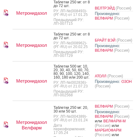
Таб­летки 250 мг: от 8
до 72 шт.
(Россия)
ВЕЛТРЭЙД
РУ: ЛП-№(008493)-
Метронидазол
Произведено:
(РГ-RU) от 17.01.25
(Россия)
ВЕЛФАРМ
Предыдущий РУ:
ЛП-007715
Таб­летки 250 мг: от 8
до 72 шт.
(Россия)
БРАЙТ ВЭЙ
РУ: ЛП-№(008962)-
Метронидазол
Произведено:
(РГ-RU) от 20.02.25
(Россия)
ВЕЛФАРМ
Предыдущий РУ:
ЛП-007729
Таб­летки 500 мг: 10,
20, 30, 40, 50, 60, 70,
80, 90, 100, 120, 140,
(Россия)
АТОЛЛ
160, 180 или 200 шт.
Метронидазол
Произведено:
ОЗОН
РУ: ЛП-№(002836)-
(Россия)
(РГ-RU) от 21.07.23
Предыдущий РУ:
ЛП-002568
(Россия)
ВЕЛФАРМ
Таб­летки 250 мг: 20,
30 или 50 шт.
Произведено:
(Россия)
РУ: ЛП-№(004389)-
ВЕЛФАРМ
(РГ-RU) от 23.01.24
или
ВЕЛФАРМ-М
Метронидазол
или
Дата
(Россия)
Велфарм
переоформления:
МАРБИОФАРМ
17.05.24
или
(Россия)