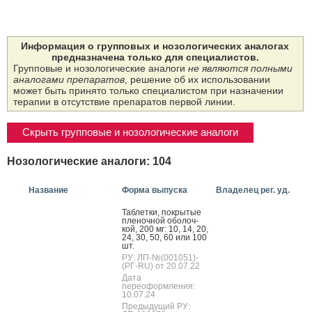
Информация о групповых и нозологических аналогах
предназначена только для специалистов.
Групповые и нозологические аналоги
не являются полными
аналогами препаратов
, решение об их использовании
может быть принято только специалистом при назначении
терапии в отсутствие препаратов первой линии.
Скрыть групповые и нозологические аналоги
Нозологические аналоги: 104
Название
Форма выпуска
Владелец рег. уд.
Таб­летки, пок­ры­тые
пле­ноч­ной обо­лоч­
кой, 200 мг: 10, 14, 20,
24, 30, 50, 60 или 100
шт.
РУ: ЛП-№(001051)-
(РГ-RU) от 20.07.22
Дата
переоформления:
10.07.24
Предыдущий РУ: