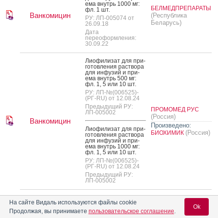
ема внутрь 1000 мг:
БЕЛМЕДПРЕПАРАТЫ
фл. 1 шт.
Ванкомицин
(Республика
РУ: ЛП-005074 от
Беларусь)
26.09.18
Дата
переоформления:
30.09.22
Ли­офи­лизат для при­
готов­ле­ния рас­тво­ра
для ин­фу­зий и при­
ема внутрь 500 мг:
фл. 1, 5 или 10 шт.
РУ: ЛП-№(006525)-
(РГ-RU) от 12.08.24
Предыдущий РУ:
ПРОМОМЕД РУС
ЛП-005002
(Россия)
Ванкомицин
Произведено:
Ли­офи­лизат для при­
(Россия)
БИОХИМИК
готов­ле­ния рас­тво­ра
для ин­фу­зий и при­
ема внутрь 1000 мг:
фл. 1, 5 или 10 шт.
РУ: ЛП-№(006525)-
(РГ-RU) от 12.08.24
Предыдущий РУ:
ЛП-005002
По­рошок для при­
На сайте Видаль используются файлы cookie
готов­ле­ния рас­тво­ра
Ok
для ин­фу­зий и при­
Продолжая, вы принимаете
пользовательское соглашение
.
ема внутрь 500 мг: