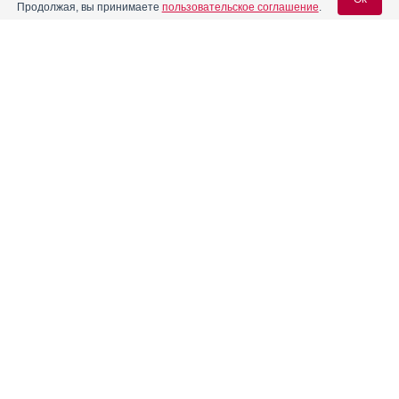
Продолжая, вы принимаете
пользовательское соглашение
.
Вход для специалистов
E-mail учетной записи Vidal:
Пароль:
Регистрация
Забыли пароль?