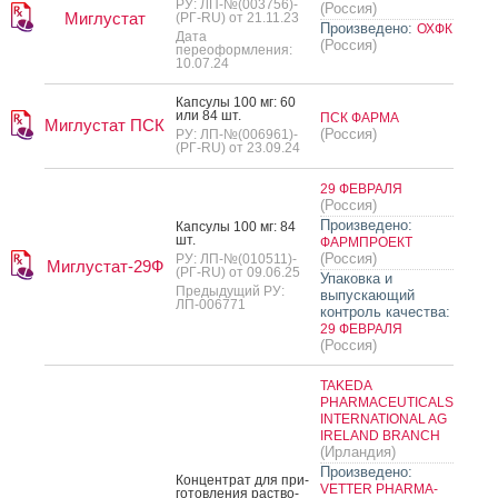
РУ: ЛП-№(003756)-
(Россия)
Миглустат
(РГ-RU) от 21.11.23
Произведено:
ОХФК
Дата
(Россия)
переоформления:
10.07.24
Кап­су­лы 100 мг: 60
или 84 шт.
ПСК ФАРМА
Миглустат ПСК
(Россия)
РУ: ЛП-№(006961)-
(РГ-RU) от 23.09.24
29 ФЕВРАЛЯ
(Россия)
Произведено:
Кап­су­лы 100 мг: 84
шт.
ФАРМПРОЕКТ
(Россия)
РУ: ЛП-№(010511)-
Миглустат-29Ф
(РГ-RU) от 09.06.25
Упаковка и
Предыдущий РУ:
выпускающий
ЛП-006771
контроль качества:
29 ФЕВРАЛЯ
(Россия)
TAKEDA
PHARMACEUTICALS
INTERNATIONAL AG
IRELAND BRANCH
(Ирландия)
Произведено:
Кон­цен­трат для при­
VETTER PHARMA-
готов­ле­ния рас­тво­