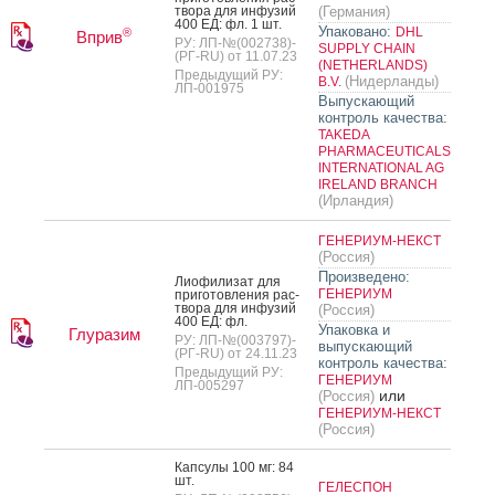
тво­ра для ин­фу­зий
(Германия)
400 ЕД: фл. 1 шт.
Упаковано:
DHL
®
Вприв
РУ: ЛП-№(002738)-
SUPPLY CHAIN
(РГ-RU) от 11.07.23
(NETHERLANDS)
Предыдущий РУ:
(Нидерланды)
B.V.
ЛП-001975
Выпускающий
контроль качества:
TAKEDA
PHARMACEUTICALS
INTERNATIONAL AG
IRELAND BRANCH
(Ирландия)
ГЕНЕРИУМ-НЕКСТ
(Россия)
Произведено:
Ли­офи­лизат для
ГЕНЕРИУМ
при­готов­ле­ния рас­
тво­ра для ин­фу­зий
(Россия)
400 ЕД: фл.
Упаковка и
Глуразим
РУ: ЛП-№(003797)-
выпускающий
(РГ-RU) от 24.11.23
контроль качества:
Предыдущий РУ:
ГЕНЕРИУМ
ЛП-005297
или
(Россия)
ГЕНЕРИУМ-НЕКСТ
(Россия)
Кап­су­лы 100 мг: 84
шт.
ГЕЛЕСПОН