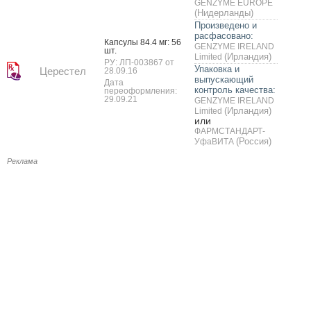
GENZYME EUROPE
(Нидерланды)
Произведено и
расфасовано:
Кап­су­лы 84.4 мг: 56
GENZYME IRELAND
шт.
(Ирландия)
Limited
РУ: ЛП-003867 от
Упаковка и
Церестел
28.09.16
выпускающий
Дата
контроль качества:
переоформления:
29.09.21
GENZYME IRELAND
(Ирландия)
Limited
или
ФАРМСТАНДАРТ-
(Россия)
УфаВИТА
Реклама