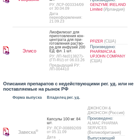
РУ: ЛСР-003334/09
GENZYME IRELAND
от 30.04.09
(Ирландия)
Limited
Дата
переоформления:
21.09.23
Ли­офи­лизат для
при­готов­ле­ния кон­
цен­тра­та для при­
(США)
PFIZER
готов­ле­ния рас­тво­
Произведено:
ра для ин­фу­зий 200
Элисо
ЕД: фл. 1 шт.
PHARMACIA &
РУ: ЛП-№(013827)-
UPJOHN COMPANY
(ГП-RU) от 06.03.26
(США)
Предыдущий РУ:
ЛП-004410
Описания препаратов с недействующими рег. уд. или не
поставляемые на рынок РФ
Форма выпуска
Владелец рег. уд.
ДЖОНСОН &
(Россия)
ДЖОНСОН
Произведено:
Кап­су­лы 100 мг: 84
шт.
ALMAC PHARMA
SERVICES
РУ: ЛСР-008892/09
®
Завеска
от 05.11.09
(Великобритания)
Дата
Выпускающий