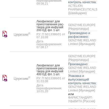
переоформления:
контроль качества:
09.08.21
ACTELION
PHARMACEUTICALS
(Швейцария)
Ли­офи­лизат для
при­готов­ле­ния рас­
GENZYME EUROPE
тво­ра для ин­фу­зий
(Нидерланды)
200 ЕД: фл. 1 шт.
Произведено и
®
Церезим
РУ: П N013386/01 от
расфасовано:
07.10.08
GENZYME IRELAND
Дата
(Ирландия)
Limited
переоформления:
07.08.17
GENZYME EUROPE
(Нидерланды)
Произведено:
Ли­офи­лизат для
GENZYME IRELAND
при­готов­ле­ния рас­
тво­ра для ин­фу­зий
(Ирландия)
Limited
400 ЕД: фл. 1 шт.
Упаковка и
®
Церезим
РУ: П N013386/01 от
выпускающий
31.03.08
контроль качества:
Дата
GENZYME IRELAND
переоформления:
(Ирландия)
Limited
10.01.20
или
ФАРМСТАНДАРТ-
(Россия)
УфаВИТА