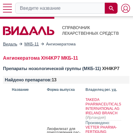
СПРАВОЧНИК
ЛЕКАРСТВЕННЫХ СРЕДСТВ
Видаль
МКБ-11
Ангиокератома
Ангиокератома XH4KP7 МКБ-11
Препараты нозологической группы (МКБ-11)
XH4KP7
Найдено препаратов:
13
Название
Форма выпуска
Владелец рег. уд.
TAKEDA
PHARMACEUTICALS
INTERNATIONAL AG
IRELAND BRANCH
(Ирландия)
Произведено:
VETTER PHARMA-
Ли­офи­лизат для
FERTIGUNG
при­готов­ле­ния рас­