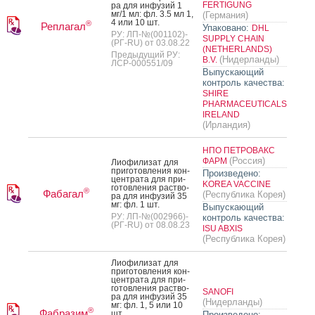
FERTIGUNG
ра для ин­фу­зий 1
мг/1 мл: фл. 3.5 мл 1,
(Германия)
4 или 10 шт.
®
Реплагал
Упаковано:
DHL
РУ: ЛП-№(001102)-
SUPPLY CHAIN
(РГ-RU) от 03.08.22
(NETHERLANDS)
Предыдущий РУ:
(Нидерланды)
B.V.
ЛСР-000551/09
Выпускающий
контроль качества:
SHIRE
PHARMACEUTICALS
IRELAND
(Ирландия)
НПО ПЕТРОВАКС
(Россия)
ФАРМ
Ли­офи­лизат для
при­готов­ле­ния кон­
Произведено:
цен­тра­та для при­
KOREA VACCINE
готов­ле­ния рас­тво­
®
Фабагал
(Республика Корея)
ра для ин­фу­зий 35
мг: фл. 1 шт.
Выпускающий
РУ: ЛП-№(002966)-
контроль качества:
(РГ-RU) от 08.08.23
ISU ABXIS
(Республика Корея)
Ли­офи­лизат для
при­готов­ле­ния кон­
цен­тра­та для при­
готов­ле­ния рас­тво­
SANOFI
ра для ин­фу­зий 35
(Нидерланды)
мг: фл. 1, 5 или 10
®
Фабразим
шт.
Произведено: