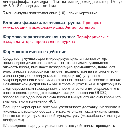
дигидрофосфата дигидрат - 1 мг, натрия гидроксида раствор 1М - до
pH 6.0 - 8.0, вода д/и - до 1 мл.
5 мл - ампулы полиэтиленовые (10) - пачки картонные.
Клинико-фармакологическая группа:
Препарат,
улучшающий микроциркуляцию. Ангиопротектор
Фармако-терапевтическая группа:
Периферические
вазодилататоры; производные пурина
Фармакологическое действие
Средство, улучшающее микроциркуляцию, ангиопротектор,
производное диметилксантина. Пентоксифиллин уменьшает
вязкость крови, вызывает дезагрегацию тромбоцитов, повышает
эластичность эритроцитов (за счет воздействия на патологически
измененную деформируемость эритроцитов), улучшает
микроциркуляцию и увеличивает концентрацию кислорода в тканях.
Повышает концентрацию цАМФ в тромбоцитах и АТФ в эритроцитах
с одновременным насыщением энергетического потенциала, что в
свою очередь приводит к вазодилатации, снижению ОПСС,
возрастанию ударного объема крови и минутного объема крови без
значительного изменения ЧСС.
Расширяя коронарные артерии, увеличивает доставку кислорода к
миокарду, расширяя сосуды легких, улучшает оксигенацию крови.
Повышает тонус дыхательной мускулатуры (межреберных мышц и
диафрагмы).
В/в введение, наряду с указанным выше действием, приводит к