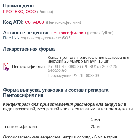
Произведено:
ГРОТЕКС, ООО
(Россия)
Код ATX:
C04AD03
(Пентоксифиллин)
Активное вещество:
пентоксифиллин
(pentoxifylline)
Rec.INN
зарегистрированное ВОЗ
Лекарственная форма
Концентрат для приготовления раствора для
инфузий 20 мг/мл: 5 мл амп. 10 шт.
Пентоксифиллин
РУ: ЛП-№(009058)-(РГ-RU) от 26.02.25
-
Бессрочно
Предыдущий РУ: ЛП-003809
Форма выпуска, упаковка и состав препарата
Пентоксифиллин
Концентрат для приготовления раствора для инфузий
в
виде прозрачной, бесцветной или с желтоватым оттенком жидкости.
1 мл
пентоксифиллин
20 мг
Вспомогательные вещества
: натрия хлорид - 6 мг, натрия