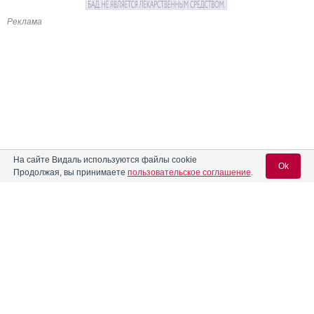
Реклама
На сайте Видаль используются файлы cookie
Ok
Продолжая, вы принимаете
пользовательское соглашение
.
Содержание
Вход для специалистов
E-mail учетной записи Vidal:
Форма выпуска, упаковка и состав
Клинико-фармакологич. группа
Пароль:
Фармако-терапевтическая группа