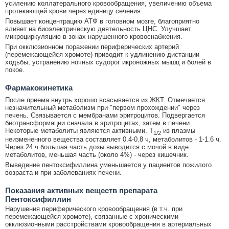
усилению коллатерального кровообращения, увеличению объема
протекающей крови через единицу сечения.
Повышает концентрацию АТФ в головном мозге, благоприятно
влияет на биоэлектрическую деятельность ЦНС. Улучшает
микроциркуляцию в зонах нарушенного кровоснабжения.
При окклюзионном поражении периферических артерий
(перемежающейся хромоте) приводит к удлинению дистанции
ходьбы, устранению ночных судорог икроножных мышц и болей в
покое.
Фармакокинетика
После приема внутрь хорошо всасывается из ЖКТ. Отмечается
незначительный метаболизм при "первом прохождении" через
печень. Связывается с мембранами эритроцитов. Подвергается
биотрансформации сначала в эритроцитах, затем в печени.
Некоторые метаболиты являются активными. T
из плазмы
1/2
неизмененного вещества составляет 0.4-0.8 ч, метаболитов - 1-1.6 ч.
Через 24 ч большая часть дозы выводится с мочой в виде
метаболитов, меньшая часть (около 4%) - через кишечник.
Выведение пентоксифиллина уменьшается у пациентов пожилого
возраста и при заболеваниях печени.
Показания активных веществ препарата
Пентоксифиллин
Нарушения периферического кровообращения (в т.ч. при
перемежающейся хромоте), связанные с хроническими
окклюзионными расстройствами кровообращения в артериальных