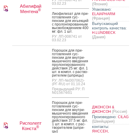
РУ: ЛП-008741 от
03.02.23
(Япония)
Абилифай
Упаковано:
®
Ментена
Ли­офи­лизат для при­
ELAIAPHARM
готов­ле­ния сус­
(Франция)
пензии для инъ­ек­ций
Выпускающий
с про­лон­ги­рован­ным
выс­во­бож­де­ни­ем 400
контроль качества:
мг: фл. 1 шт.
H.LUNDBECK
РУ: ЛП-008741 от
(Дания)
03.02.23
По­рошок для при­
готов­ле­ния сус­
пензии для внут­ри­
мышеч­но­го вве­дения
про­лон­ги­рован­но­го
дей­ствия 25 мг: фл. 1
шт. в компл. с рас­тво­
рите­лем (шпри­цы)
РУ: ЛП-№(007062)-
(РГ-RU) от 01.10.24
Предыдущий РУ: П
N015674/01
По­рошок для при­
готов­ле­ния сус­
ДЖОНСОН &
пензии для внут­ри­
(Россия)
ДЖОНСОН
мышеч­но­го вве­дения
Произведено:
про­лон­ги­рован­но­го
CILAG
дей­ствия 37.5 мг: фл.
(Швейцария)
Рисполепт
1 шт. в компл. с рас­
контакты:
®
тво­рите­лем (шпри­
Конста
цы)
ЯНССЕН,