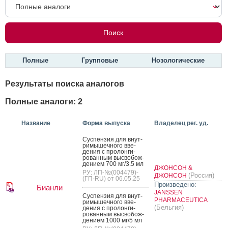
Полные
Групповые
Нозологические
Результаты поиска аналогов
Полные аналоги: 2
Название
Форма выпуска
Владелец рег. уд.
Сус­пензия для внут­
ри­мышеч­но­го вве­
дения с про­лон­ги­
рован­ным выс­во­бож­
де­ни­ем 700 мг/3.5 мл
ДЖОНСОН &
РУ: ЛП-№(004479)-
(Россия)
ДЖОНСОН
(ГП-RU) от 06.05.25
Произведено:
Бианли
JANSSEN
Сус­пензия для внут­
PHARMACEUTICA
ри­мышеч­но­го вве­
(Бельгия)
дения с про­лон­ги­
рован­ным выс­во­бож­
де­ни­ем 1000 мг/5 мл