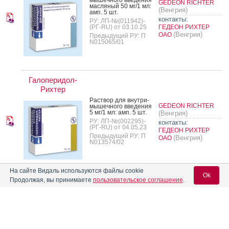
GEDEON RICHTER
мас­ля­ный 50 мг/1 мл:
(Венгрия)
амп. 5 шт.
контакты:
РУ: ЛП-№(011942)-
(РГ-RU) от 03.10.25
ГЕДЕОН РИХТЕР
(Венгрия)
ОАО
Предыдущий РУ: П
N015065/01
Галоперидол-
Рихтер
Рас­твор для внут­ри­
GEDEON RICHTER
мышеч­но­го вве­дения
5 мг/1 мл: амп. 5 шт.
(Венгрия)
РУ: ЛП-№(002295)-
контакты:
(РГ-RU) от 04.05.23
ГЕДЕОН РИХТЕР
Предыдущий РУ: П
(Венгрия)
ОАО
N013574/02
На сайте Видаль используются файлы cookie
Ok
Продолжая, вы принимаете
пользовательское соглашение
.
Рас­твор для внут­ри­
вен­но­го и внут­ри­
мышеч­но­го вве­дения
2.5 мг/1 мл: 2 мл или 5
мл амп. 5 или 10 шт.
Дроперидол
(Россия)
ЭЛЛАРА
Вход для специалистов
РУ: ЛП-№(001100)-
(РГ-RU) от 03.08.22