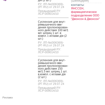
д/и (2 шт.)
(Швейцария)
РУ: ЛП-№(006369)-
контакты:
(РГ-RU) от 29.07.24
ЯНССЕН,
Предыдущий РУ:
фармацевтическое
ЛСР-009014/10
подразделение ООО
"Джонсон & Джонсон"
Сус­пензия для внут­
ри­мышеч­но­го вве­
дения про­лон­ги­рован­
но­го дей­ствия 100 мг/1
мл: шприц 1 шт. в
компл. с иг­ла­ми д/и (2
шт.)
РУ: ЛП-№(006369)-
(РГ-RU) от 29.07.24
Предыдущий РУ:
ЛСР-009014/10
Сус­пензия для внут­
ри­мышеч­но­го вве­
дения про­лон­ги­рован­
но­го дей­ствия 150
мг/1.5 мл: шприц 1 шт.
в компл. с иг­ла­ми д/и
(2 шт.)
РУ: ЛП-№(006369)-
(РГ-RU) от 29.07.24
Предыдущий РУ:
ЛСР-009014/10
Реклама