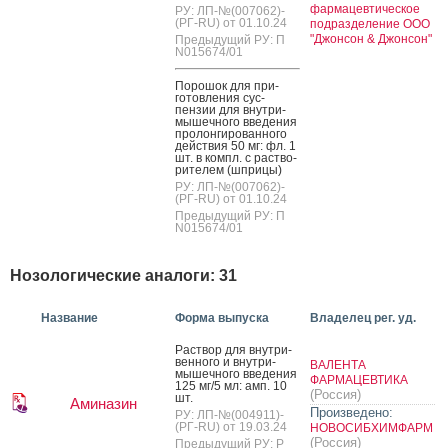
фармацевтическое
РУ: ЛП-№(007062)-
(РГ-RU) от 01.10.24
подразделение ООО
"Джонсон & Джонсон"
Предыдущий РУ: П
N015674/01
По­рошок для при­
готов­ле­ния сус­
пензии для внут­ри­
мышеч­но­го вве­дения
про­лон­ги­рован­но­го
дей­ствия 50 мг: фл. 1
шт. в компл. с рас­тво­
рите­лем (шпри­цы)
РУ: ЛП-№(007062)-
(РГ-RU) от 01.10.24
Предыдущий РУ: П
N015674/01
Нозологические аналоги: 31
Название
Форма выпуска
Владелец рег. уд.
Рас­твор для внут­ри­
вен­но­го и внут­ри­
ВАЛЕНТА
мышеч­но­го вве­дения
ФАРМАЦЕВТИКА
125 мг/5 мл: амп. 10
(Россия)
шт.
Аминазин
Произведено:
РУ: ЛП-№(004911)-
(РГ-RU) от 19.03.24
НОВОСИБХИМФАРМ
(Россия)
Предыдущий РУ: Р