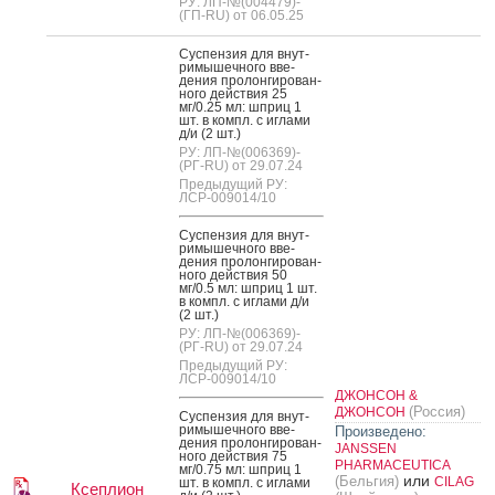
РУ: ЛП-№(004479)-
(ГП-RU) от 06.05.25
Сус­пензия для внут­
ри­мышеч­но­го вве­
дения про­лон­ги­рован­
но­го дей­ствия 25
мг/0.25 мл: шприц 1
шт. в компл. с иг­ла­ми
д/и (2 шт.)
РУ: ЛП-№(006369)-
(РГ-RU) от 29.07.24
Предыдущий РУ:
ЛСР-009014/10
Сус­пензия для внут­
ри­мышеч­но­го вве­
дения про­лон­ги­рован­
но­го дей­ствия 50
мг/0.5 мл: шприц 1 шт.
в компл. с иг­ла­ми д/и
(2 шт.)
РУ: ЛП-№(006369)-
(РГ-RU) от 29.07.24
Предыдущий РУ:
ЛСР-009014/10
ДЖОНСОН &
(Россия)
ДЖОНСОН
Сус­пензия для внут­
ри­мышеч­но­го вве­
Произведено:
дения про­лон­ги­рован­
JANSSEN
но­го дей­ствия 75
PHARMACEUTICA
мг/0.75 мл: шприц 1
или
(Бельгия)
CILAG
шт. в компл. с иг­ла­ми
Ксеплион