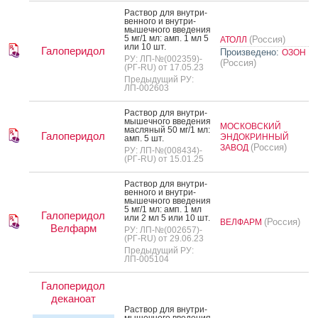
Рас­твор для внут­ри­
вен­но­го и внут­ри­
мышеч­но­го вве­дения
5 мг/1 мл: амп. 1 мл 5
(Россия)
АТОЛЛ
или 10 шт.
Галоперидол
Произведено:
ОЗОН
РУ: ЛП-№(002359)-
(Россия)
(РГ-RU) от 17.05.23
Предыдущий РУ:
ЛП-002603
Рас­твор для внут­ри­
мышеч­но­го вве­дения
МОСКОВСКИЙ
мас­ля­ный 50 мг/1 мл:
Галоперидол
ЭНДОКРИННЫЙ
амп. 5 шт.
(Россия)
ЗАВОД
РУ: ЛП-№(008434)-
(РГ-RU) от 15.01.25
Рас­твор для внут­ри­
вен­но­го и внут­ри­
мышеч­но­го вве­дения
5 мг/1 мл: амп. 1 мл
Галоперидол
или 2 мл 5 или 10 шт.
(Россия)
ВЕЛФАРМ
Велфарм
РУ: ЛП-№(002657)-
(РГ-RU) от 29.06.23
Предыдущий РУ:
ЛП-005104
Галоперидол
деканоат
Рас­твор для внут­ри­
мышеч­но­го вве­дения