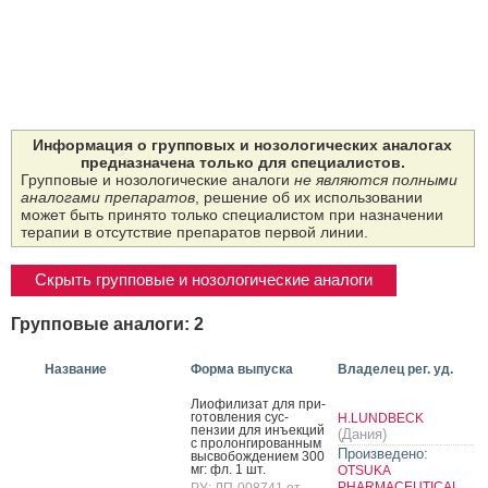
Информация о групповых и нозологических аналогах
предназначена только для специалистов.
Групповые и нозологические аналоги
не являются полными
аналогами препаратов
, решение об их использовании
может быть принято только специалистом при назначении
терапии в отсутствие препаратов первой линии.
Скрыть групповые и нозологические аналоги
Групповые аналоги: 2
Название
Форма выпуска
Владелец рег. уд.
Ли­офи­лизат для при­
готов­ле­ния сус­
H.LUNDBECK
пензии для инъ­ек­ций
(Дания)
с про­лон­ги­рован­ным
Произведено:
выс­во­бож­де­ни­ем 300
мг: фл. 1 шт.
OTSUKA
PHARMACEUTICAL