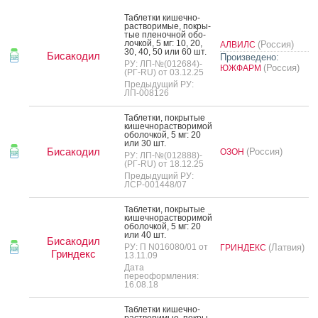
Таб­летки ки­шеч­но­
рас­тво­римые, пок­ры­
тые пле­ноч­ной обо­
лоч­кой, 5 мг: 10, 20,
(Россия)
АЛВИЛС
30, 40, 50 или 60 шт.
Бисакодил
Произведено:
РУ: ЛП-№(012684)-
(Россия)
ЮЖФАРМ
(РГ-RU) от 03.12.25
Предыдущий РУ:
ЛП-008126
Таб­летки, пок­ры­тые
ки­шеч­но­рас­тво­римой
обо­лоч­кой, 5 мг: 20
или 30 шт.
Бисакодил
(Россия)
ОЗОН
РУ: ЛП-№(012888)-
(РГ-RU) от 18.12.25
Предыдущий РУ:
ЛСР-001448/07
Таб­летки, пок­ры­тые
ки­шеч­но­рас­тво­римой
обо­лоч­кой, 5 мг: 20
или 40 шт.
Бисакодил
РУ: П N016080/01 от
(Латвия)
ГРИНДЕКС
Гриндекс
13.11.09
Дата
переоформления:
16.08.18
Таб­летки ки­шеч­но­
рас­тво­римые, пок­ры­