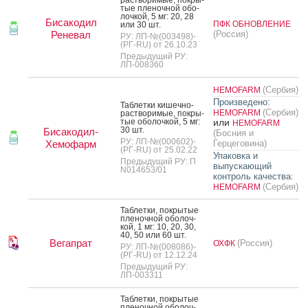
тые пле­ноч­ной обо­
лоч­кой, 5 мг: 20, 28
Бисакодил
ПФК ОБНОВЛЕНИЕ
или 30 шт.
Реневал
(Россия)
РУ: ЛП-№(003498)-
(РГ-RU) от 26.10.23
Предыдущий РУ:
ЛП-008360
(Сербия)
HEMOFARM
Произведено:
Таб­летки ки­шеч­но­
(Сербия)
HEMOFARM
рас­тво­римые, пок­ры­
тые обо­лоч­кой, 5 мг:
или
HEMOFARM
30 шт.
Бисакодил-
(Босния и
РУ: ЛП-№(000602)-
Хемофарм
Герцеговина)
(РГ-RU) от 25.02.22
Упаковка и
Предыдущий РУ: П
выпускающий
N014653/01
контроль качества:
(Сербия)
HEMOFARM
Таб­летки, пок­ры­тые
пле­ноч­ной обо­лоч­
кой, 1 мг: 10, 20, 30,
40, 50 или 60 шт.
Вегапрат
(Россия)
ОХФК
РУ: ЛП-№(008086)-
(РГ-RU) от 12.12.24
Предыдущий РУ:
ЛП-003311
Таб­летки, пок­ры­тые
пле­ноч­ной обо­лоч­