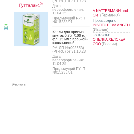
(РГ-RU) от 31.10.23
®
Гутталакс
Дата
переоформления:
A.NATTERMANN and
11.04.25
(Германия)
Cie.
Предыдущий РУ: П
Произведено:
N015238/01
INSTITUTO de ANGELI
(Италия)
Кап­ли для при­ема
контакты:
внутрь 0.75 г/100 мл:
фл. 15 мл с проб­кой-
ОПЕЛЛА ХЕЛСКЕА
ка­пель­ни­цей
(Россия)
ООО
РУ: ЛП-№(003553)-
(РГ-RU) от 31.10.23
Дата
переоформления:
11.04.25
Предыдущий РУ: П
N015238/01
Реклама