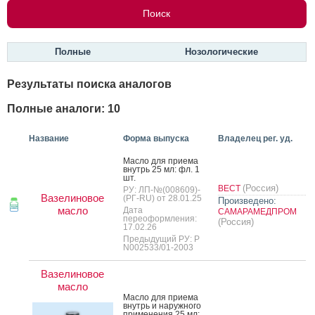
Полные
Нозологические
Результаты поиска аналогов
Полные аналоги: 10
Название
Форма выпуска
Владелец рег. уд.
Мас­ло для при­ема
внутрь 25 мл: фл. 1
шт.
(Россия)
ВЕСТ
РУ: ЛП-№(008609)-
Вазелиновое
(РГ-RU) от 28.01.25
Произведено:
масло
Дата
САМАРАМЕДПРОМ
переоформления:
(Россия)
17.02.26
Предыдущий РУ: Р
N002533/01-2003
Вазелиновое
масло
Мас­ло для при­ема
внутрь и на­руж­но­го
при­мене­ния 25 мл: