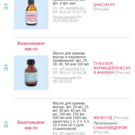
фл. и фл.-кап.
ДАНСОН-РУ
РУ: ЛП-№(006341)-
(Россия)
(РГ-RU) от 25.07.24
Предыдущий РУ:
ЛСР-002182/07
Вазелиновое
масло
Мас­ло для при­ема
внутрь и на­руж­но­го
при­мене­ния: фл. 25,
ТУЛЬСКАЯ
30, 40, 50 или 100 мл
ФАРМАЦЕВТИЧЕСКА
РУ: ЛП-№(005672)-
(Россия)
Я ФАБРИКА
(РГ-RU) от 10.06.24
Предыдущий РУ:
ЛП-001344
Мас­ло для при­ема
внутрь: фл. 20 мл, 25
мл, 30 мл, 40 мл, 50
мл, 100 мл, 250 мл,
(Россия)
500 мл или 1000 мл;
ЖЕНЕЛ РД
ка­нис­тры 1 л, 3 л, 5 л,
Вазелиновое
Произведено:
10 л или 20 л (для
масло
САМАРАМЕДПРОМ
ста­ци­она­ров)
(Россия)
РУ: ЛП-№(007039)-