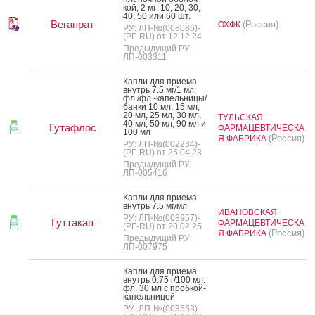
кой, 2 мг: 10, 20, 30,
40, 50 или 60 шт.
Вегапрат
(Россия)
ОХФК
РУ: ЛП-№(008086)-
(РГ-RU) от 12.12.24
Предыдущий РУ:
ЛП-003311
Кап­ли для при­ема
внутрь 7.5 мг/1 мл:
фл./фл.-ка­пель­ни­цы/
бан­ки 10 мл, 15 мл,
20 мл, 25 мл, 30 мл,
ТУЛЬСКАЯ
40 мл, 50 мл, 90 мл и
Гутафлос
ФАРМАЦЕВТИЧЕСКА
100 мл
(Россия)
Я ФАБРИКА
РУ: ЛП-№(002234)-
(РГ-RU) от 25.04.23
Предыдущий РУ:
ЛП-005416
Кап­ли для при­ема
внутрь 7.5 мг/мл
ИВАНОВСКАЯ
РУ: ЛП-№(008957)-
Гуттакап
ФАРМАЦЕВТИЧЕСКА
(РГ-RU) от 20.02.25
(Россия)
Я ФАБРИКА
Предыдущий РУ:
ЛП-007975
Кап­ли для при­ема
внутрь 0.75 г/100 мл:
фл. 30 мл с проб­кой-
ка­пель­ни­цей
РУ: ЛП-№(003553)-