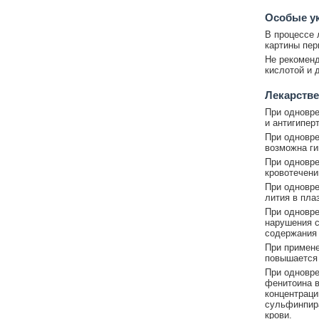
Особые у
В процессе 
картины пер
Не рекоменд
кислотой и 
Лекарстве
При одновре
и антигипер
При одновре
возможна ги
При одновре
кровотечени
При одновр
лития в пла
При одновр
нарушения с
содержания 
При примене
повышается 
При одновр
фенитоина в
концентраци
сульфинпира
крови.