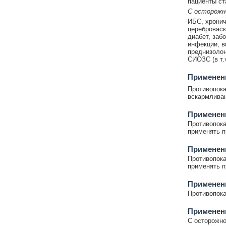
пациенты ст
С осторож
ИБС, хронич
цереброваск
диабет, заб
инфекции, вы
преднизолон
СИОЗС (в т.
Применени
Противопока
вскармливан
Применен
Противопока
применять п
Применен
Противопока
применять п
Применени
Противопока
Применен
С осторожно