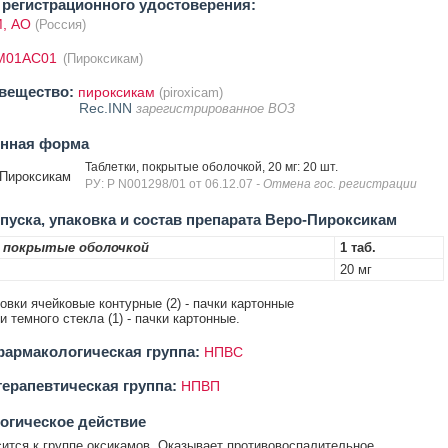
регистрационного удостоверения:
, АО
(Россия)
M01AC01
(Пироксикам)
вещество:
пироксикам
(piroxicam)
Rec.INN
зарегистрированное ВОЗ
енная форма
Таблетки, покрытые оболочкой, 20 мг: 20 шт.
Пироксикам
РУ: Р N001298/01 от 06.12.07
- Отмена гос. регистрации
уска, упаковка и состав препарата Веро-Пироксикам
 покрытые оболочкой
1 таб.
20 мг
ковки ячейковые контурные (2) - пачки картонные
ки темного стекла (1) - пачки картонные.
армакологическая группа:
НПВС
ерапевтическая группа:
НПВП
огическое действие
ится к группе оксикамов. Оказывает противовоспалительное,