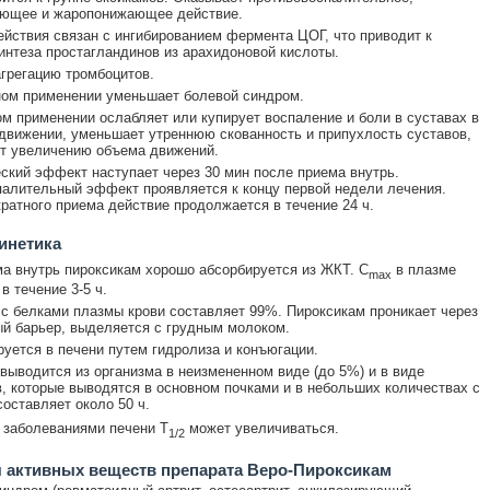
ующее и жаропонижающее действие.
йствия связан с ингибированием фермента ЦОГ, что приводит к
интеза простагландинов из арахидоновой кислоты.
грегацию тромбоцитов.
ом применении уменьшает болевой синдром.
м применении ослабляет или купирует воспаление и боли в суставах в
 движении, уменьшает утреннюю скованность и припухлость суставов,
т увеличению объема движений.
ский эффект наступает через 30 мин после приема внутрь.
алительный эффект проявляется к концу первой недели лечения.
ратного приема действие продолжается в течение 24 ч.
инетика
а внутрь пироксикам хорошо абсорбируется из ЖКТ. C
в плазме
max
в течение 3-5 ч.
с белками плазмы крови составляет 99%. Пироксикам проникает через
й барьер, выделяется с грудным молоком.
уется в печени путем гидролиза и конъюгации.
выводится из организма в неизмененном виде (до 5%) и в виде
, которые выводятся в основном почками и в небольших количествах с
оставляет около 50 ч.
 заболеваниями печени T
может увеличиваться.
1/2
 активных веществ препарата Веро-Пироксикам