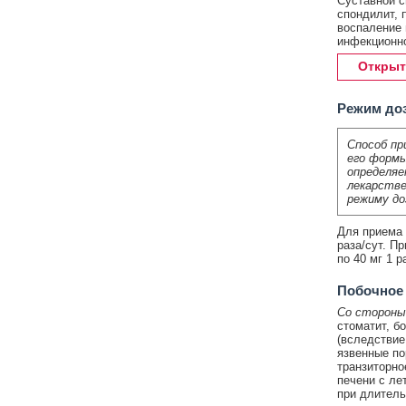
Суставной с
спондилит, 
воспаление 
инфекционно
Открыт
Режим до
Способ пр
его формы
определяе
лекарстве
режиму до
Для приема в
раза/сут. Пр
по 40 мг 1 р
Побочное
Со стороны
стоматит, б
(вследствие
язвенные п
транзиторно
печени с ле
при длитель