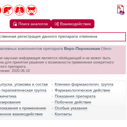
Поиск аналогов
Взаимодействие
рственная регистрация данного препарата отменена
активных компонентов препарата
Веро-Пироксикам
(Vero-
я научная информация является обобщающей и не может быть
на для принятия решения о возможности применения конкретного
ного препарата.
ления: 2020.06.10
пуска, упаковка и состав
Клинико-фармакологич. группа
терапевтическая группа
Фармакологическое действие
кинетика
Показания препарата
озирования
Побочное действие
показания к применению
Особые указания
венное взаимодействие
Контакты