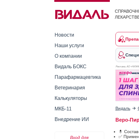
СПРАВОЧН
ЛЕКАРСТВ
Новости
Препа
Наши услуги
Специ
О компании
Видаль БОКС
Реклама. АО «НИЖ
Парафармацевтика
Ветеринария
Калькуляторы
Видаль
МКБ-11
Внедрение ИИ
Веро-Пир
💊 Соста
✅ Примен
Вход для