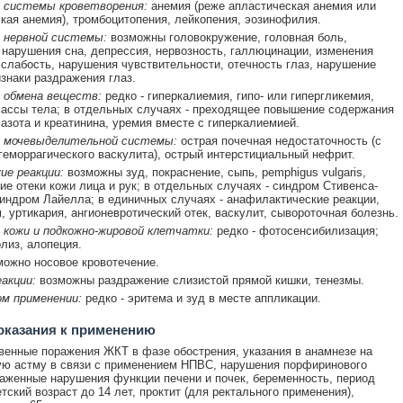
 системы кроветворения:
анемия (реже апластическая анемия или
кая анемия), тромбоцитопения, лейкопения, эозинофилия.
 нервной системы:
возможны головокружение, головная боль,
 нарушения сна, депрессия, нервозность, галлюцинации, изменения
 слабость, нарушения чувствительности, отечность глаз, нарушение
изнаки раздражения глаз.
 обмена веществ:
редко - гиперкалиемия, гипо- или гипергликемия,
ассы тела; в отдельных случаях - преходящее повышение содержания
 азота и креатинина, уремия вместе с гиперкалиемией.
 мочевыделительной системы:
острая почечная недостаточность (с
геморрагического васкулита), острый интерстициальный нефрит.
ие реакции:
возможны зуд, покраснение, сыпь, pemphigus vulgaris,
ие отеки кожи лица и рук; в отдельных случаях - синдром Стивенса-
индром Лайелла; в единичных случаях - анафилактические реакции,
, уртикария, ангионевротический отек, васкулит, сывороточная болезнь.
 кожи и подкожно-жировой клетчатки:
редко - фотосенсибилизация;
олиз, алопеция.
ожно носовое кровотечение.
акции:
возможны раздражение слизистой прямой кишки, тенезмы.
ом применении:
редко - эритема и зуд в месте аппликации.
оказания к применению
венные поражения ЖКТ в фазе обострения, указания в анамнезе на
ю астму в связи с применением НПВС, нарушения порфиринового
аженные нарушения функции печени и почек, беременность, период
тский возраст до 14 лет, проктит (для ректального применения),