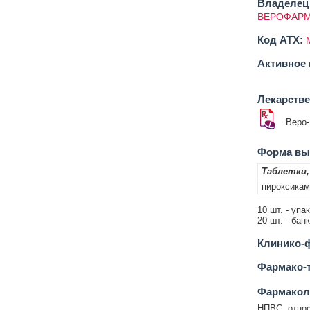
Владелец 
ВЕРОФАРМ
Код ATX:
Активное 
Лекарств
Веро-
Форма вып
Таблетки,
пироксикам
10 шт. - упа
20 шт. - бан
Клинико-ф
Фармако-т
Фармакол
НПВС, относ