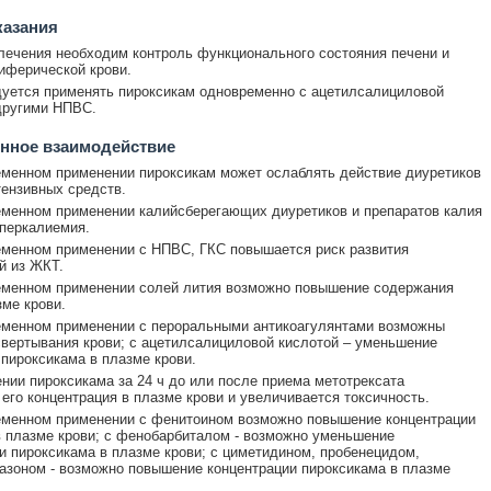
казания
лечения необходим контроль функционального состояния печени и
иферической крови.
уется применять пироксикам одновременно с ацетилсалициловой
другими НПВС.
нное взаимодействие
менном применении пироксикам может ослаблять действие диуретиков
тензивных средств.
менном применении калийсберегающих диуретиков и препаратов калия
перкалиемия.
менном применении с НПВС, ГКС повышается риск развития
й из ЖКТ.
еменном применении солей лития возможно повышение содержания
зме крови.
еменном применении с пероральными антикоагулянтами возможны
вертывания крови; с ацетилсалициловой кислотой – уменьшение
пироксикама в плазме крови.
нии пироксикама за 24 ч до или после приема метотрексата
его концентрация в плазме крови и увеличивается токсичность.
еменном применении с фенитоином возможно повышение концентрации
 плазме крови; с фенобарбиталом - возможно уменьшение
и пироксикама в плазме крови; с циметидином, пробенецидом,
зоном - возможно повышение концентрации пироксикама в плазме