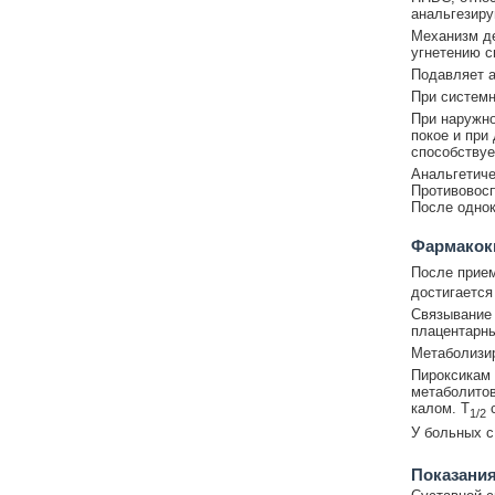
анальгезир
Механизм де
угнетению с
Подавляет а
При системн
При наружно
покое и при
способствуе
Анальгетиче
Противовосп
После однок
Фармакок
После прием
достигается 
Связывание 
плацентарны
Метаболизир
Пироксикам 
метаболитов
калом. T
с
1/2
У больных с
Показания