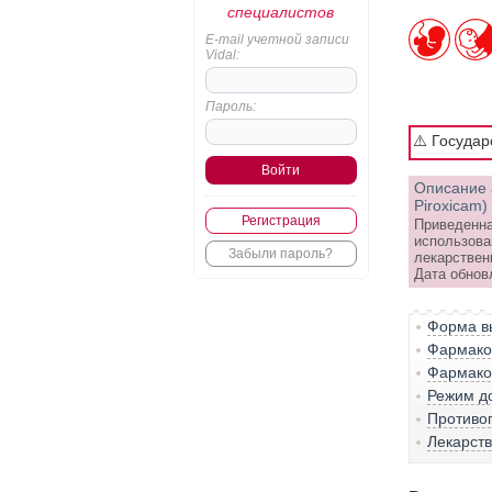
специалистов
E-mail учетной записи
Vidal:
Пароль:
⚠️ Госуда
Описание 
Piroxicam)
Регистрация
Приведенна
использова
Забыли пароль?
лекарствен
Дата обнов
Форма вы
Фармако-
Фармако
Режим д
Противо
Лекарст