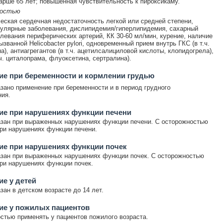
арше 65 лет; повышенная чувствительность к пироксикаму.
ностью
еская сердечная недостаточность легкой или средней степени,
улярные заболевания, дислипидемия/гиперлипидемия, сахарный
олевания периферических артерий, КК 30-60 мл/мин, курение, наличие
званной Helicobacter pylori, одновременный прием внутрь ГКС (в т.ч.
а), антиагрегантов (в т.ч. ацетилсалициловой кислоты, клопидогрела),
ч. циталопрама, флуоксетина, сертралина).
е при беременности и кормлении грудью
зано применение при беременности и в период грудного
ия.
ие при нарушениях функции печени
зан при выраженных нарушениях функции печени. С осторожностью
ри нарушениях функции печени.
ие при нарушениях функции почек
зан при выраженных нарушениях функции почек. С осторожностью
ри нарушениях функции почек.
е у детей
зан в детском возрасте до 14 лет.
ие у пожилых пациентов
стью применять у пациентов пожилого возраста.