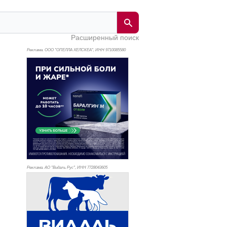
Расширенный поиск
Реклама. ООО "ОПЕЛЛА ХЕЛСКЕА", ИНН 971
0085580
Реклама. АО "Видаль Рус", ИНН 772
8043605