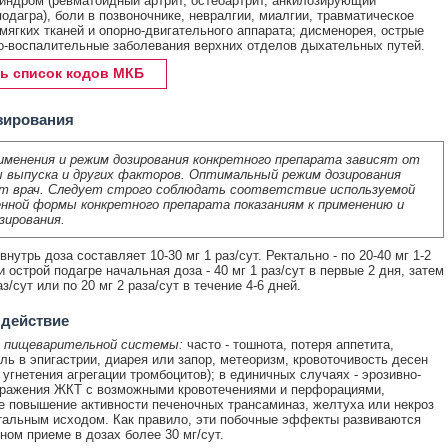
индром (ревматоидный артрит, остеоартрит, анкилозирующий
подагра), боли в позвоночнике, невралгии, миалгии, травматическое
мягких тканей и опорно-двигательного аппарата; дисменорея, острые
-воспалительные заболевания верхних отделов дыхательных путей.
ь список кодов МКБ
зирования
именения и режим дозирования конкретного препарата зависят от
 выпуска и других факторов. Оптимальный режим дозирования
т врач. Следует строго соблюдать соответствие используемой
нной формы конкретного препарата показаниям к применению и
зирования.
нутрь доза составляет 10-30 мг 1 раз/сут. Ректально - по 20-40 мг 1-2
и острой подагре начальная доза - 40 мг 1 раз/сут в первые 2 дня, затем
аз/сут или по 20 мг 2 раза/сут в течение 4-6 дней.
 действие
 пищеварительной системы:
часто - тошнота, потеря аппетита,
оль в эпигастрии, диарея или запор, метеоризм, кровоточивость десен
 угнетения агрегации тромбоцитов); в единичных случаях - эрозивно-
оражения ЖКТ с возможными кровотечениями и перфорациями,
е повышение активности печеночных трансаминаз, желтуха или некроз
тальным исходом. Как правило, эти побочные эффекты развиваются
ном приеме в дозах более 30 мг/сут.