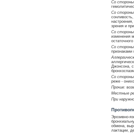
Со стороны
гемолитичес
Со стороны
сонливость,
настроения,
зрения и пр
Со стороны
изменения м
остаточного
Со стороны
признаками 
Аллергическ
аллергическ
Джонсона, с
бронхоспазм
Со стороны
реже - оних
Прочие:
возм
Местные ре
При наружн
Противоп
Эрозивно-яз
бронхиальну
обмена, выр
лактации, де