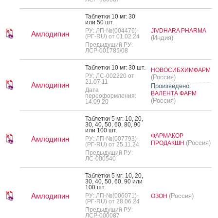
Таб­летки 10 мг: 30
или 50 шт.
РУ: ЛП-№(004476)-
JIVDHARA PHARMA
Амлодипин
(РГ-RU) от 01.02.24
(Индия)
Предыдущий РУ:
ЛСР-001785/08
Таб­летки 10 мг: 30 шт.
НОВОСИБХИМФАРМ
РУ: ЛС-002220 от
(Россия)
21.07.11
Амлодипин
Произведено:
Дата
ВАЛЕНТА ФАРМ
переоформления:
(Россия)
14.09.20
Таб­летки 5 мг: 10, 20,
30, 40, 50, 60, 80, 90
или 100 шт.
ФАРМАКОР
Амлодипин
РУ: ЛП-№(007793)-
(Россия)
ПРОДАКШН
(РГ-RU) от 25.11.24
Предыдущий РУ:
ЛС-000540
Таб­летки 5 мг: 10, 20,
30, 40, 50, 60, 90 или
100 шт.
Амлодипин
РУ: ЛП-№(006071)-
(Россия)
ОЗОН
(РГ-RU) от 28.06.24
Предыдущий РУ:
ЛСР-000087