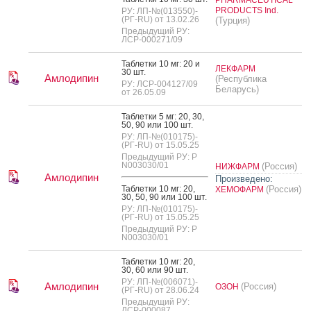
PRODUCTS Ind.
РУ: ЛП-№(013550)-
(РГ-RU) от 13.02.26
(Турция)
Предыдущий РУ:
ЛСР-000271/09
Таб­летки 10 мг: 20 и
ЛЕКФАРМ
30 шт.
Амлодипин
(Республика
РУ: ЛСР-004127/09
Беларусь)
от 26.05.09
Таб­летки 5 мг: 20, 30,
50, 90 или 100 шт.
РУ: ЛП-№(010175)-
(РГ-RU) от 15.05.25
Предыдущий РУ: Р
N003030/01
(Россия)
НИЖФАРМ
Амлодипин
Произведено:
Таб­летки 10 мг: 20,
(Россия)
ХЕМОФАРМ
30, 50, 90 или 100 шт.
РУ: ЛП-№(010175)-
(РГ-RU) от 15.05.25
Предыдущий РУ: Р
N003030/01
Таб­летки 10 мг: 20,
30, 60 или 90 шт.
РУ: ЛП-№(006071)-
Амлодипин
(Россия)
ОЗОН
(РГ-RU) от 28.06.24
Предыдущий РУ:
ЛСР-000087