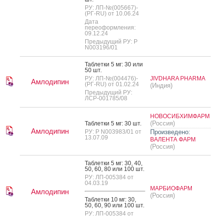
РУ: ЛП-№(005667)-
(РГ-RU) от 10.06.24
Дата
переоформления:
09.12.24
Предыдущий РУ: Р
N003196/01
Таб­летки 5 мг: 30 или
50 шт.
РУ: ЛП-№(004476)-
JIVDHARA PHARMA
Амлодипин
(РГ-RU) от 01.02.24
(Индия)
Предыдущий РУ:
ЛСР-001785/08
НОВОСИБХИМФАРМ
(Россия)
Таб­летки 5 мг: 30 шт.
Амлодипин
РУ: Р N003983/01 от
Произведено:
13.07.09
ВАЛЕНТА ФАРМ
(Россия)
Таб­летки 5 мг: 30, 40,
50, 60, 80 или 100 шт.
РУ: ЛП-005384 от
04.03.19
МАРБИОФАРМ
Амлодипин
(Россия)
Таб­летки 10 мг: 30,
50, 60, 90 или 100 шт.
РУ: ЛП-005384 от