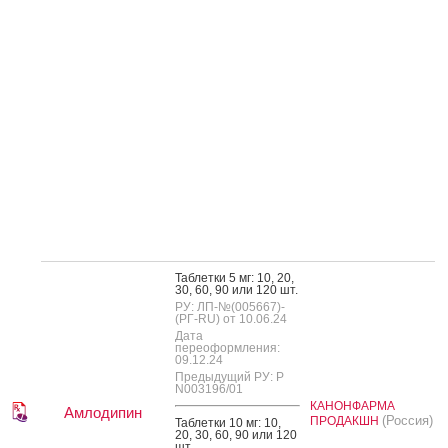
Таб­летки 5 мг: 10, 20,
30, 60, 90 или 120 шт.
РУ: ЛП-№(005667)-
(РГ-RU) от 10.06.24
Дата
переоформления:
09.12.24
Предыдущий РУ: Р
N003196/01
КАНОНФАРМА
Амлодипин
(Россия)
ПРОДАКШН
Таб­летки 10 мг: 10,
20, 30, 60, 90 или 120
шт.