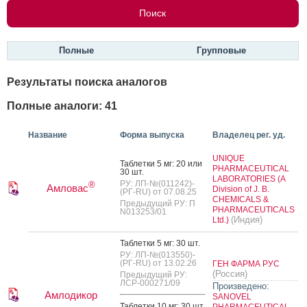
Полные
Групповые
Результаты поиска аналогов
Полные аналоги: 41
Название
Форма выпуска
Владелец рег. уд.
UNIQUE
Таб­летки 5 мг: 20 или
PHARMACEUTICAL
30 шт.
LABORATORIES (A
РУ: ЛП-№(011242)-
®
Амловас
Division of J. B.
(РГ-RU) от 07.08.25
CHEMICALS &
Предыдущий РУ: П
PHARMACEUTICALS
N013253/01
(Индия)
Ltd.)
Таб­летки 5 мг: 30 шт.
РУ: ЛП-№(013550)-
(РГ-RU) от 13.02.26
ГЕН ФАРМА РУС
(Россия)
Предыдущий РУ:
ЛСР-000271/09
Произведено:
Амлодикор
SANOVEL
Таб­летки 10 мг: 30 шт.
PHARMACEUTICAL