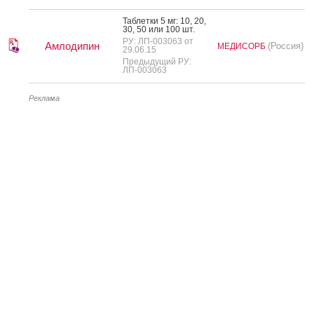
Таб­летки 5 мг: 10, 20,
30, 50 или 100 шт.
РУ: ЛП-003063 от
Амлодипин
(Россия)
МЕДИСОРБ
29.06.15
Предыдущий РУ:
ЛП-003063
Реклама