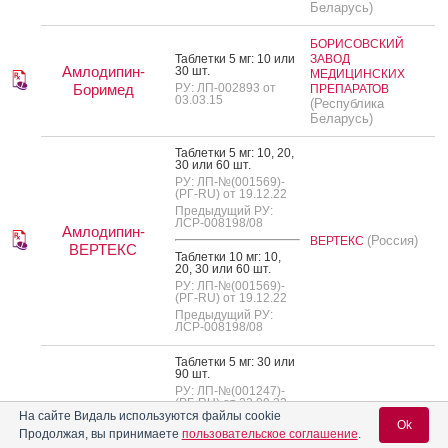
Беларусь)
БОРИСОВСКИЙ
Таб­летки 5 мг: 10 или
ЗАВОД
Амлодипин-
30 шт.
МЕДИЦИНСКИХ
Боримед
РУ: ЛП-002893 от
ПРЕПАРАТОВ
03.03.15
(Республика
Беларусь)
Таб­летки 5 мг: 10, 20,
30 или 60 шт.
РУ: ЛП-№(001569)-
(РГ-RU) от 19.12.22
Предыдущий РУ:
ЛСР-008198/08
Амлодипин-
(Россия)
ВЕРТЕКС
ВЕРТЕКС
Таб­летки 10 мг: 10,
20, 30 или 60 шт.
РУ: ЛП-№(001569)-
(РГ-RU) от 19.12.22
Предыдущий РУ:
ЛСР-008198/08
Таб­летки 5 мг: 30 или
90 шт.
РУ: ЛП-№(001247)-
(РГ-RU) от 22.09.22
KRKA d.d., Novo
На сайте Видаль используются файлы cookie
Предыдущий РУ: П
(Словения)
Ok
mesto
N015578/01
Продолжая, вы принимаете
пользовательское соглашение
.
Произведено:
KRKA