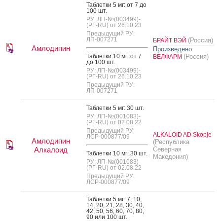
Таб­летки 5 мг: от 7 до
100 шт.
РУ: ЛП-№(003499)-
(РГ-RU) от 26.10.23
Предыдущий РУ:
ЛП-007271
(Россия)
БРАЙТ ВЭЙ
Амлодипин
Произведено:
Таб­летки 10 мг: от 7
(Россия)
ВЕЛФАРМ
до 100 шт.
РУ: ЛП-№(003499)-
(РГ-RU) от 26.10.23
Предыдущий РУ:
ЛП-007271
Таб­летки 5 мг: 30 шт.
РУ: ЛП-№(001083)-
(РГ-RU) от 02.08.22
Предыдущий РУ:
ALKALOID AD Skopje
ЛСР-000877/09
Амлодипин
(Республика
Алкалоид
Северная
Таб­летки 10 мг: 30 шт.
Македония)
РУ: ЛП-№(001083)-
(РГ-RU) от 02.08.22
Предыдущий РУ:
ЛСР-000877/09
Таб­летки 5 мг: 7, 10,
14, 20, 21, 28, 30, 40,
42, 50, 56, 60, 70, 80,
90 или 100 шт.