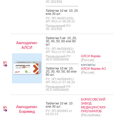
ЛС-001556
Таб­летки 10 мг: 10, 20
или 30 шт.
РУ: ЛП-№(001183)-
(РГ-RU) от 06.09.22
Предыдущий РУ:
ЛС-001556
Таб­летки 5 мг: 10, 20,
30, 40, 50, 60 или 90
Амлодипин-
шт.
АЛСИ
РУ: ЛП-№(006491)-
(РГ-RU) от 07.08.24
АЛСИ Фарма
Предыдущий РУ:
ЛСР-009349/09
(Россия)
контакты:
Таб­летки 10 мг: 10,
АЛСИ Фарма АО
20, 30, 40, 50, 60 или
(Россия)
90 шт.
РУ: ЛП-№(006491)-
(РГ-RU) от 07.08.24
Предыдущий РУ:
ЛСР-009349/09
БОРИСОВСКИЙ
Таб­летки 10 мг: 10
ЗАВОД
Амлодипин-
или 30 шт.
МЕДИЦИНСКИХ
Боримед
РУ: ЛП-002893 от
ПРЕПАРАТОВ
03.03.15
(Республика