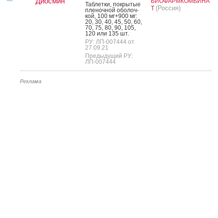
Диосмин
БИОФАРМКОМБИНА
Таб­летки, пок­ры­тые
(Россия)
Т
пле­ноч­ной обо­лоч­
кой, 100 мг+900 мг:
20, 30, 40, 45, 50, 60,
70, 75, 80, 90, 105,
120 или 135 шт.
РУ: ЛП-007444 от
27.09.21
Предыдущий РУ:
ЛП-007444
Реклама