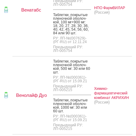
Предыдущий РУ:
ЛП-005754
НПО ФармВИЛАР
Венатабс
(Россия)
Таб­летки, пок­ры­тые
пле­ноч­ной обо­лоч­
кой, 100 мг+900 мг:
18, 20, 27, 28, 30, 36,
40, 42, 45, 54, 56, 60,
84 или 90 шт.
РУ: ЛП-№(007629)-
(РГ-RU) от 12.11.24
Предыдущий РУ:
ЛП-005754
Таб­летки, пок­ры­тые
пле­ноч­ной обо­лоч­
кой, 500 мг: 30 или 60
шт.
РУ: ЛП-№(000361)-
(РГ-RU) от 15.09.21
Предыдущий РУ:
Химико-
ЛП-005215
фармацевтический
Венолайф Дуо
комбинат АКРИХИН
Таб­летки, пок­ры­тые
(Россия)
пле­ноч­ной обо­лоч­
кой, 1000 мг: 30 или
60 шт.
РУ: ЛП-№(000361)-
(РГ-RU) от 15.09.21
Предыдущий РУ:
ЛП-005215