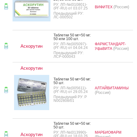
РУ: ЛП-№(010801)-
(Россия)
ВИФИТЕХ
(РГ-RU) от 03.07.25
Предыдущий РУ:
ЛС-000502
Таб­летки 50 мг+50 мг:
50 или 100 шт.
РУ: ЛП-№(005097)-
ФАРМСТАНДАРТ-
Аскорутин
(РГ-RU) от 04.04.24
(Россия)
УфаВИТА
Предыдущий РУ:
ЛСР-000043
Аскорутин
Таб­летки 50 мг+50 мг:
50 шт.
РУ: ЛП-№(005611)-
АЛТАЙВИТАМИНЫ
(РГ-RU) от 29.05.24
(Россия)
Предыдущий РУ: Р
N002808/01
Таб­летки 50 мг+50 мг:
50 шт.
РУ: ЛП-№(013990)-
МАРБИОФАРМ
Аскорутин
(РГ-RU) от 18.03.26
(Россия)