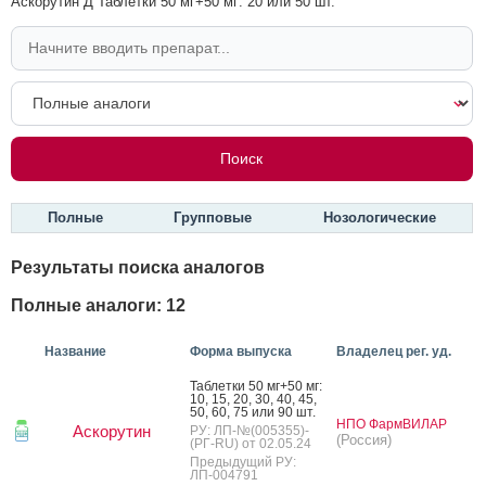
Аскорутин Д Таблетки 50 мг+50 мг: 20 или 50 шт.
Полные
Групповые
Нозологические
Результаты поиска аналогов
Полные аналоги: 12
Название
Форма выпуска
Владелец рег. уд.
Таб­летки 50 мг+50 мг:
10, 15, 20, 30, 40, 45,
50, 60, 75 или 90 шт.
НПО ФармВИЛАР
Аскорутин
РУ: ЛП-№(005355)-
(Россия)
(РГ-RU) от 02.05.24
Предыдущий РУ:
ЛП-004791