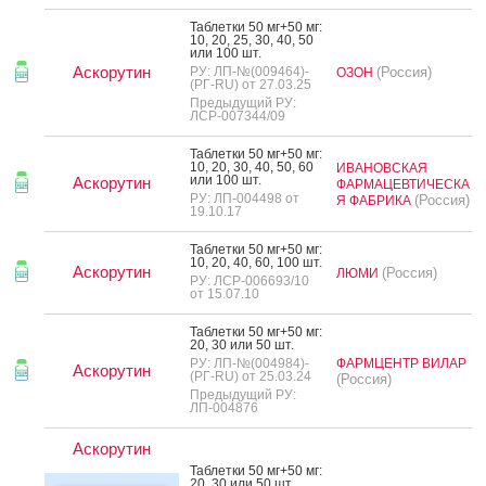
Таб­летки 50 мг+50 мг:
10, 20, 25, 30, 40, 50
или 100 шт.
Аскорутин
РУ: ЛП-№(009464)-
(Россия)
ОЗОН
(РГ-RU) от 27.03.25
Предыдущий РУ:
ЛСР-007344/09
Таб­летки 50 мг+50 мг:
10, 20, 30, 40, 50, 60
ИВАНОВСКАЯ
или 100 шт.
Аскорутин
ФАРМАЦЕВТИЧЕСКА
РУ: ЛП-004498 от
(Россия)
Я ФАБРИКА
19.10.17
Таб­летки 50 мг+50 мг:
10, 20, 40, 60, 100 шт.
Аскорутин
(Россия)
ЛЮМИ
РУ: ЛСР-006693/10
от 15.07.10
Таб­летки 50 мг+50 мг:
20, 30 или 50 шт.
РУ: ЛП-№(004984)-
ФАРМЦЕНТР ВИЛАР
Аскорутин
(РГ-RU) от 25.03.24
(Россия)
Предыдущий РУ:
ЛП-004876
Аскорутин
Таб­летки 50 мг+50 мг:
20, 30 или 50 шт.