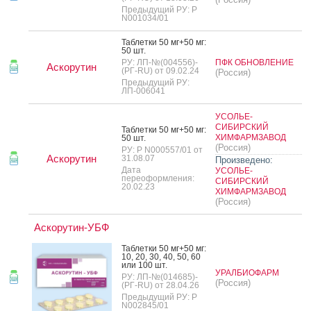
Предыдущий РУ: Р
N001034/01
Таб­летки 50 мг+50 мг:
50 шт.
РУ: ЛП-№(004556)-
ПФК ОБНОВЛЕНИЕ
Аскорутин
(РГ-RU) от 09.02.24
(Россия)
Предыдущий РУ:
ЛП-006041
УСОЛЬЕ-
СИБИРСКИЙ
Таб­летки 50 мг+50 мг:
ХИМФАРМЗАВОД
50 шт.
(Россия)
РУ: Р N000557/01 от
Аскорутин
31.08.07
Произведено:
Дата
УСОЛЬЕ-
переоформления:
СИБИРСКИЙ
20.02.23
ХИМФАРМЗАВОД
(Россия)
Аскорутин-УБФ
Таб­летки 50 мг+50 мг:
10, 20, 30, 40, 50, 60
или 100 шт.
УРАЛБИОФАРМ
РУ: ЛП-№(014685)-
(Россия)
(РГ-RU) от 28.04.26
Предыдущий РУ: Р
N002845/01