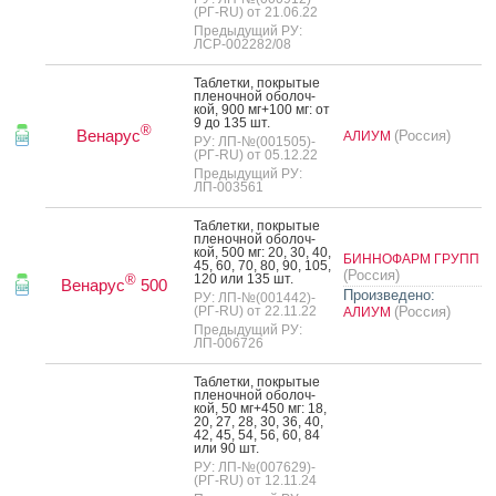
(РГ-RU) от 21.06.22
Предыдущий РУ:
ЛСР-002282/08
Таб­летки, пок­ры­тые
пле­ноч­ной обо­лоч­
кой, 900 мг+100 мг: от
9 до 135 шт.
®
Венарус
(Россия)
АЛИУМ
РУ: ЛП-№(001505)-
(РГ-RU) от 05.12.22
Предыдущий РУ:
ЛП-003561
Таб­летки, пок­ры­тые
пле­ноч­ной обо­лоч­
кой, 500 мг: 20, 30, 40,
БИННОФАРМ ГРУПП
45, 60, 70, 80, 90, 105,
(Россия)
120 или 135 шт.
®
Венарус
500
Произведено:
РУ: ЛП-№(001442)-
(РГ-RU) от 22.11.22
(Россия)
АЛИУМ
Предыдущий РУ:
ЛП-006726
Таб­летки, пок­ры­тые
пле­ноч­ной обо­лоч­
кой, 50 мг+450 мг: 18,
20, 27, 28, 30, 36, 40,
42, 45, 54, 56, 60, 84
или 90 шт.
РУ: ЛП-№(007629)-
(РГ-RU) от 12.11.24