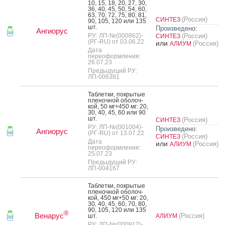
10, 15, 18, 20, 27, 30,
36, 40, 45, 50, 54, 60,
63, 70, 72, 75, 80, 81,
(Россия)
СИНТЕЗ
90, 105, 120 или 135
шт.
Произведено:
Ангиорус
РУ: ЛП-№(000862)-
(Россия)
СИНТЕЗ
(РГ-RU) от 03.06.22
или
(Россия)
АЛИУМ
Дата
переоформления:
26.07.23
Предыдущий РУ:
ЛП-006381
Таб­летки, пок­ры­тые
пле­ноч­ной обо­лоч­
кой, 50 мг+450 мг: 20,
30, 40, 45, 60 или 90
шт.
(Россия)
СИНТЕЗ
РУ: ЛП-№(001004)-
Произведено:
Ангиорус
(РГ-RU) от 13.07.22
(Россия)
СИНТЕЗ
Дата
или
(Россия)
АЛИУМ
переоформления:
25.07.23
Предыдущий РУ:
ЛП-004167
Таб­летки, пок­ры­тые
пле­ноч­ной обо­лоч­
кой, 450 мг+50 мг: 20,
30, 40, 45, 60, 70, 80,
90, 105, 120 или 135
®
Венарус
(Россия)
шт.
АЛИУМ
РУ: ЛП-№(000912)-