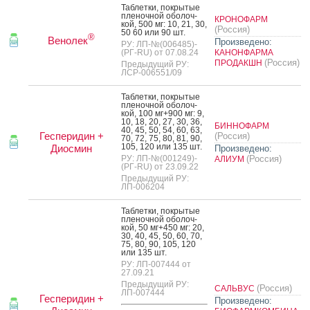
Таб­летки, пок­ры­тые
пле­ноч­ной обо­лоч­
КРОНОФАРМ
кой, 500 мг: 10, 21, 30,
(Россия)
50 60 или 90 шт.
®
Венолек
Произведено:
РУ: ЛП-№(006485)-
(РГ-RU) от 07.08.24
КАНОНФАРМА
(Россия)
ПРОДАКШН
Предыдущий РУ:
ЛСР-006551/09
Таб­летки, пок­ры­тые
пле­ноч­ной обо­лоч­
кой, 100 мг+900 мг: 9,
10, 18, 20, 27, 30, 36,
БИННОФАРМ
40, 45, 50, 54, 60, 63,
Гесперидин +
(Россия)
70, 72, 75, 80, 81, 90,
105, 120 или 135 шт.
Диосмин
Произведено:
РУ: ЛП-№(001249)-
(Россия)
АЛИУМ
(РГ-RU) от 23.09.22
Предыдущий РУ:
ЛП-006204
Таб­летки, пок­ры­тые
пле­ноч­ной обо­лоч­
кой, 50 мг+450 мг: 20,
30, 40, 45, 50, 60, 70,
75, 80, 90, 105, 120
или 135 шт.
РУ: ЛП-007444 от
27.09.21
Предыдущий РУ:
(Россия)
САЛЬВУС
ЛП-007444
Гесперидин +
Произведено: