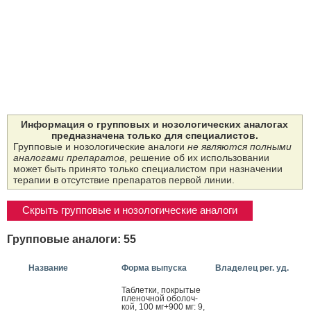
Информация о групповых и нозологических аналогах
предназначена только для специалистов.
Групповые и нозологические аналоги
не являются полными
аналогами препаратов
, решение об их использовании
может быть принято только специалистом при назначении
терапии в отсутствие препаратов первой линии.
Скрыть групповые и нозологические аналоги
Групповые аналоги: 55
Название
Форма выпуска
Владелец рег. уд.
Таб­летки, пок­ры­тые
пле­ноч­ной обо­лоч­
кой, 100 мг+900 мг: 9,