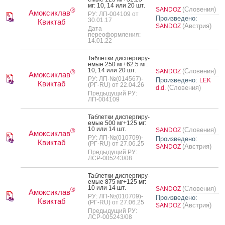
мг: 10, 14 или 20 шт.
(Словения)
SANDOZ
®
Амоксиклав
РУ: ЛП-004109 от
Произведено:
30.01.17
Квиктаб
(Австрия)
SANDOZ
Дата
переоформления:
14.01.22
Таб­летки дис­перги­ру­
емые 250 мг+62.5 мг:
10, 14 или 20 шт.
(Словения)
SANDOZ
®
Амоксиклав
РУ: ЛП-№(014567)-
Произведено:
LEK
Квиктаб
(РГ-RU) от 22.04.26
(Словения)
d.d.
Предыдущий РУ:
ЛП-004109
Таб­летки дис­перги­ру­
емые 500 мг+125 мг:
10 или 14 шт.
(Словения)
SANDOZ
®
Амоксиклав
РУ: ЛП-№(010709)-
Произведено:
Квиктаб
(РГ-RU) от 27.06.25
(Австрия)
SANDOZ
Предыдущий РУ:
ЛСР-005243/08
Таб­летки дис­перги­ру­
емые 875 мг+125 мг:
10 или 14 шт.
(Словения)
SANDOZ
®
Амоксиклав
РУ: ЛП-№(010709)-
Произведено:
Квиктаб
(РГ-RU) от 27.06.25
(Австрия)
SANDOZ
Предыдущий РУ:
ЛСР-005243/08