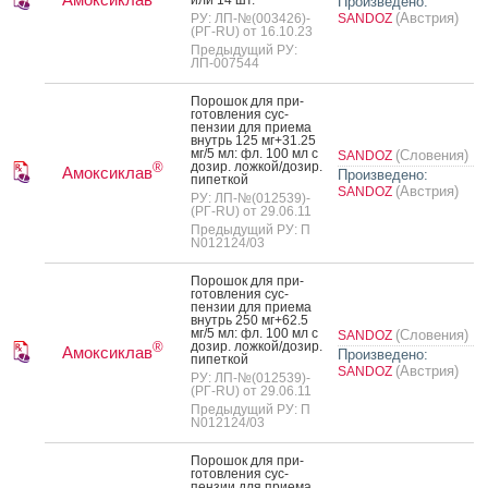
Произведено:
(Австрия)
РУ: ЛП-№(003426)-
SANDOZ
(РГ-RU) от 16.10.23
Предыдущий РУ:
ЛП-007544
По­рошок для при­
готов­ле­ния сус­
пензии для при­ема
внутрь 125 мг+31.25
мг/5 мл: фл. 100 мл с
(Словения)
SANDOZ
до­зир. лож­кой/до­зир.
®
Амоксиклав
Произведено:
пи­пет­кой
(Австрия)
SANDOZ
РУ: ЛП-№(012539)-
(РГ-RU) от 29.06.11
Предыдущий РУ: П
N012124/03
По­рошок для при­
готов­ле­ния сус­
пензии для при­ема
внутрь 250 мг+62.5
мг/5 мл: фл. 100 мл с
(Словения)
SANDOZ
до­зир. лож­кой/до­зир.
®
Амоксиклав
Произведено:
пи­пет­кой
(Австрия)
SANDOZ
РУ: ЛП-№(012539)-
(РГ-RU) от 29.06.11
Предыдущий РУ: П
N012124/03
По­рошок для при­
готов­ле­ния сус­
пензии для при­ема