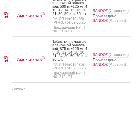
пле­ноч­ной обо­лоч­
кой, 500 мг+125 мг: 4,
10, 12, 14, 15, 16, 20,
(Словения)
SANDOZ
21, 30, 50 или 80 шт.
®
Амоксиклав
Произведено:
РУ: ЛП-№(010485)-
(Австрия)
SANDOZ
(РГ-RU) от 09.06.25
Предыдущий РУ: П
N012124/01
Таб­летки, пок­ры­тые
пле­ноч­ной обо­лоч­
кой, 875 мг+125 мг: 4,
5, 10, 12, 14, 16, 20,
(Словения)
SANDOZ
21, 24, 30, 50, 70 или
®
Амоксиклав
80 шт.
Произведено:
(Австрия)
РУ: ЛП-№(010485)-
SANDOZ
(РГ-RU) от 09.06.25
Предыдущий РУ: П
N012124/01
Реклама