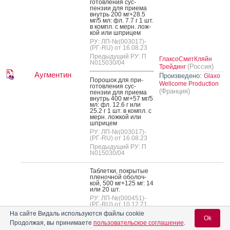
готов­ле­ния сус­
пензии для при­ема
внутрь 200 мг+28.5
мг/5 мл: фл. 7.7 г 1 шт.
в компл. с мерн. лож­
кой или шпри­цем
РУ: ЛП-№(003017)-
(РГ-RU) от 16.08.23
Предыдущий РУ: П
ГлаксоСмитКляйн
N015030/04
(Россия)
Трейдинг
Аугментин
Произведено:
Glaxo
По­рошок для при­
Wellcome Production
готов­ле­ния сус­
(Франция)
пензии для при­ема
внутрь 400 мг+57 мг/5
мл: фл. 12.6 г или
25.2 г 1 шт. в компл. с
мерн. лож­кой или
шпри­цем
РУ: ЛП-№(003017)-
(РГ-RU) от 16.08.23
Предыдущий РУ: П
N015030/04
Таб­летки, пок­ры­тые
пле­ноч­ной обо­лоч­
кой, 500 мг+125 мг: 14
или 20 шт.
РУ: ЛП-№(000451)-
(РГ-RU) от 10.12.21
Дата
На сайте Видаль используются файлы cookie
Ok
переоформления:
Продолжая, вы принимаете
пользовательское соглашение
.
16.01.24
ГлаксоСмитКляйн