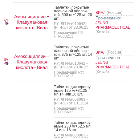
Таб­летки, пок­ры­тые
пле­ноч­ной обо­лоч­
(Россия)
ВИАЛ
кой, 500 мг+125 мг: 20
Амоксициллин +
Произведено:
шт.
Клавулановая
JEUNG
РУ: ЛП-№(010642)-
кислота - Виал
(РГ-RU) от 23.06.25
PHARMACEUTICAL
(Китай)
Предыдущий РУ:
ЛП-003213
Таб­летки, пок­ры­тые
пле­ноч­ной обо­лоч­
(Россия)
ВИАЛ
кой, 875 мг+125 мг: 14
Амоксициллин +
Произведено:
шт.
Клавулановая
JEUNG
РУ: ЛП-№(010642)-
кислота - Виал
(РГ-RU) от 23.06.25
PHARMACEUTICAL
(Китай)
Предыдущий РУ:
ЛП-003213
Таб­летки дис­перги­ру­
емые 125 мг+31.25
мг: 14 или 16 шт.
РУ: ЛП-№(008063)-
(РГ-RU) от 10.12.24
Предыдущий РУ:
ЛП-005622
Таб­летки дис­перги­ру­
емые 250 мг+62.5 мг:
14 или 16 шт.
РУ: ЛП-№(008063)-