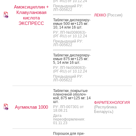
(РГ-RU) от 10.12.24
Предыдущий РУ:
Амоксициллин +
ЛП-005622
Клавулановая
(Россия)
ЛЕККО
кислота
Таб­летки дис­перги­ру­
ЭКСПРЕСС
емые 500 мг+125 мг:
10, 14 или 16 шт.
РУ: ЛП-№(008063)-
(РГ-RU) от 10.12.24
Предыдущий РУ:
ЛП-005622
Таб­летки дис­перги­ру­
емые 875 мг+125 мг:
5, 14 или 16 шт.
РУ: ЛП-№(008063)-
(РГ-RU) от 10.12.24
Предыдущий РУ:
ЛП-005622
Таб­летки, пок­ры­тые
пле­ноч­ной обо­лоч­
кой, 875 мг+125 мг: 14
шт.
ФАРМТЕХНОЛОГИЯ
Аугмеклав 1000
РУ: ЛП-007301 от
(Республика
18.08.21
Беларусь)
Дата
переоформления:
01.11.23
По­рошок для при­