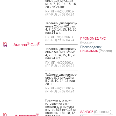
емые 125 мг+31.25
мг: 4, 7, 10, 14, 15, 16,
20 или 24 шт.
РУ: ЛП-№(005061)-
(РГ-RU) от 02.04.24
Таб­летки дис­перги­ру­
емые 250 мг+62.5 мг:
4, 7, 10, 14, 15, 16, 20
или 24 шт.
РУ: ЛП-№(005061)-
ПРОМОМЕД РУС
(РГ-RU) от 02.04.24
(Россия)
®
®
Амклав
Сар
Произведено:
Таб­летки дис­перги­ру­
(Россия)
БИОХИМИК
емые 500 мг+125 мг:
4, 7, 10, 14, 15, 16, 20
или 24 шт.
РУ: ЛП-№(005061)-
(РГ-RU) от 02.04.24
Таб­летки дис­перги­ру­
емые 875 мг+125 мг:
5 7, 8, 10, 14, 16 или
20 шт.
РУ: ЛП-№(005061)-
(РГ-RU) от 02.04.24
Гра­нулы для при­
готов­ле­ния сус­
пензии для при­ема
внутрь 875 мг+125 мг:
(Словения)
SANDOZ
па­кети­ки 1.8 г 10, 12
®
Амоксиклав
или 14 шт.