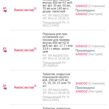
внутрь 400 мг+57 мг/5
мл: фл. 35 мл, 50 мл,
(Словения)
SANDOZ
70 мл или 140 мл с
®
Амоксиклав
Произведено:
до­зир. пи­пет­кой
(Австрия)
SANDOZ
РУ: ЛП-№(012539)-
(РГ-RU) от 29.06.11
Предыдущий РУ: П
N012124/03
По­рошок для при­
готов­ле­ния сус­
пензии для при­ема
внутрь 600 мг+42.9
мг/5 мл: фл. 17.7 г или
(Словения)
SANDOZ
33.8 г с мерн. шпри­
®
Амоксиклав
Произведено:
цем
(Австрия)
SANDOZ
РУ: ЛП-№(005755)-
(РГ-RU) от 14.06.24
Предыдущий РУ:
ЛП-006516
Таб­летки, пок­ры­тые
пле­ноч­ной обо­лоч­
кой, 250 мг+125 мг:
15, 16, 20, 21 или 70
(Словения)
SANDOZ
шт.
®
Амоксиклав
Произведено:
РУ: ЛП-№(010485)-
(Австрия)
SANDOZ
(РГ-RU) от 09.06.25
Предыдущий РУ: П
N012124/01
Таб­летки, пок­ры­тые