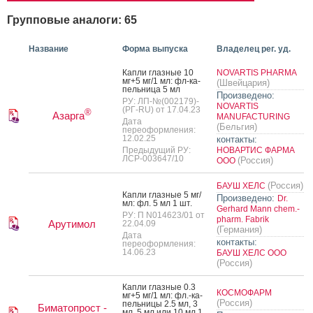
Групповые аналоги: 65
Название
Форма выпуска
Владелец рег. уд.
Кап­ли глаз­ные 10
NOVARTIS PHARMA
мг+5 мг/1 мл: фл-ка­
(Швейцария)
пель­ни­ца 5 мл
Произведено:
РУ: ЛП-№(002179)-
NOVARTIS
(РГ-RU) от 17.04.23
®
Азарга
MANUFACTURING
Дата
(Бельгия)
переоформления:
12.02.25
контакты:
Предыдущий РУ:
НОВАРТИС ФАРМА
ЛСР-003647/10
(Россия)
ООО
(Россия)
БАУШ ХЕЛС
Кап­ли глаз­ные 5 мг/
Произведено:
Dr.
мл: фл. 5 мл 1 шт.
Gerhard Mann chem.-
РУ: П N014623/01 от
pharm. Fabrik
Арутимол
22.04.09
(Германия)
Дата
контакты:
переоформления:
14.06.23
БАУШ ХЕЛС ООО
(Россия)
Кап­ли глаз­ные 0.3
КОСМОФАРМ
мг+5 мг/1 мл: фл.-ка­
(Россия)
пель­ни­цы 2.5 мл, 3
Биматопрост -
мл, 5 мл или 10 мл 1