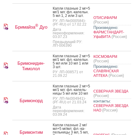
Кап­ли глаз­ные 2 мг+5
мг/1 мл: фл.-ка­пельн.
5 мл 1, 2 или 3 шт.
ОТИСИФАРМ
РУ: ЛП-№(000584)-
(Россия)
(РГ-RU) от 17.02.22
®
Бримайза
Дуо
Произведено:
Дата
ФАРМСТАНДАРТ-
переоформления:
(Россия)
03.07.23
УфаВИТА
Предыдущий РУ:
ЛП-006390
Кап­ли глаз­ные 2 мг+5
КОСМОФАРМ
мг/1 мл: фл.-ка­пельн.
(Россия)
Бримонидин-
5 мл или 10 мл 1 или
Произведено:
3 шт.
Тимолол
СЛАВЯНСКАЯ
РУ: ЛП-008571 от
(Россия)
21.09.22
АПТЕКА
Кап­ли глаз­ные 2 мг+5
мг/1 мл: фл.-ка­пель­
СЕВЕРНАЯ ЗВЕЗДА
ни­цы 5 мл или 10 мл
(Россия)
РУ: ЛП-№(004941)-
Бримонорд
контакты:
(РГ-RU) от 21.03.24
СЕВЕРНАЯ ЗВЕЗДА
Дата
(Россия)
НАО
переоформления:
03.09.24
Кап­ли глаз­ные 2 мг/
мл+5 мг/мл: фл.-ка­
Бримонтим
пель­ни­цы 3 мл, 5 мл,