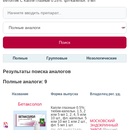
Бетоптик С Капли глазные 0.25%: фл-капельн. 5 мл
Полные
Групповые
Нозологические
Результаты поиска аналогов
Полные аналоги: 9
Название
Форма выпуска
Владелец рег. уд.
Бетаксолол
Кап­ли глаз­ные 0.5%:
тю­бик-ка­пельн. 1.5, 2
или 5 мл 1, 2, 4, 5 или
10 шт., фл.-ка­пельн. 5
МОСКОВСКИЙ
или 10 мл 1 или 2 шт.,
фл. 5 мл 1 шт.
ЭНДОКРИННЫЙ
(Россия)
ЗАВОД
РУ: ЛП-№(012249)-