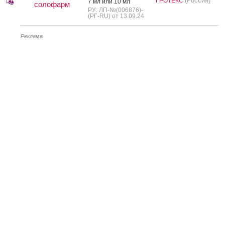
(Россия)
ГРОТЕКС
7 мл или 10 мл
солофарм
РУ: ЛП-№(006876)-
(РГ-RU) от 13.09.24
Реклама