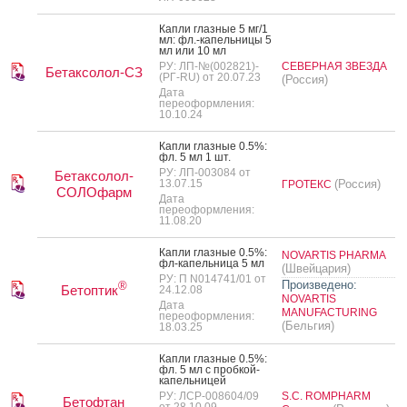
Кап­ли глаз­ные 5 мг/1
мл: фл.-ка­пель­ни­цы 5
мл или 10 мл
РУ: ЛП-№(002821)-
СЕВЕРНАЯ ЗВЕЗДА
Бетаксолол-СЗ
(РГ-RU) от 20.07.23
(Россия)
Дата
переоформления:
10.10.24
Кап­ли глаз­ные 0.5%:
фл. 5 мл 1 шт.
РУ: ЛП-003084 от
Бетаксолол-
13.07.15
(Россия)
ГРОТЕКС
СОЛОфарм
Дата
переоформления:
11.08.20
Кап­ли глаз­ные 0.5%:
NOVARTIS PHARMA
фл-ка­пель­ни­ца 5 мл
(Швейцария)
РУ: П N014741/01 от
Произведено:
®
Бетоптик
24.12.08
NOVARTIS
Дата
MANUFACTURING
переоформления:
(Бельгия)
18.03.25
Кап­ли глаз­ные 0.5%:
фл. 5 мл с проб­кой-
ка­пель­ни­цей
РУ: ЛСР-008604/09
S.C. ROMPHARM
Бетофтан
от 28.10.09