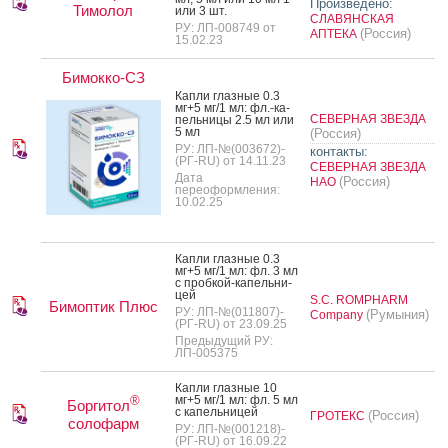
Произведено:
Тимолол
или 3 шт.
СЛАВЯНСКАЯ
РУ: ЛП-008749 от
(Россия)
АПТЕКА
15.02.23
Бимокко-СЗ
Кап­ли глаз­ные 0.3
мг+5 мг/1 мл: фл.-ка­
СЕВЕРНАЯ ЗВЕЗДА
пель­ни­цы 2.5 мл или
5 мл
(Россия)
РУ: ЛП-№(003672)-
контакты:
(РГ-RU) от 14.11.23
СЕВЕРНАЯ ЗВЕЗДА
Дата
(Россия)
НАО
переоформления:
10.02.25
Кап­ли глаз­ные 0.3
мг+5 мг/1 мл: фл. 3 мл
с проб­кой-ка­пель­ни­
цей
S.C. ROMPHARM
Бимоптик Плюс
РУ: ЛП-№(011807)-
(Румыния)
Company
(РГ-RU) от 23.09.25
Предыдущий РУ:
ЛП-005375
Кап­ли глаз­ные 10
мг+5 мг/1 мл: фл. 5 мл
®
Боргитол
с ка­пель­ни­цей
(Россия)
ГРОТЕКС
солофарм
РУ: ЛП-№(001218)-
(РГ-RU) от 16.09.22