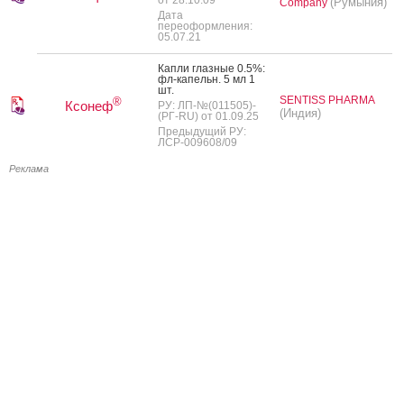
(Румыния)
Company
Дата
переоформления:
05.07.21
Кап­ли глаз­ные 0.5%:
фл-ка­пельн. 5 мл 1
шт.
SENTISS PHARMA
®
Ксонеф
РУ: ЛП-№(011505)-
(Индия)
(РГ-RU) от 01.09.25
Предыдущий РУ:
ЛСР-009608/09
Реклама