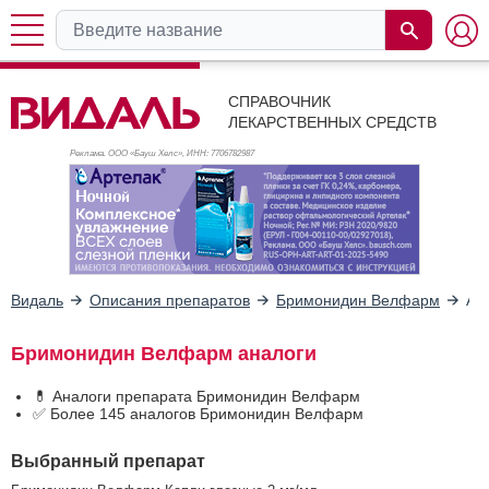
СПРАВОЧНИК
ЛЕКАРСТВЕННЫХ СРЕДСТВ
Реклама. ООО «Бауш Хелс», ИНН: 770
6782987
Видаль
Описания препаратов
Бримонидин Велфарм
Ан
Бримонидин Велфарм аналоги
💊 Аналоги препарата Бримонидин Велфарм
✅ Более 145 аналогов Бримонидин Велфарм
Выбранный препарат