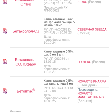
РУ: ЛП-№(007490)-
(Россия)
ЛЕККО
(РГ-RU) от 31.10.24
Оптик
Предыдущий РУ:
ЛП-005628
Кап­ли глаз­ные 5 мг/1
мл: фл.-ка­пель­ни­цы 5
мл или 10 мл
РУ: ЛП-№(002821)-
СЕВЕРНАЯ ЗВЕЗДА
Бетаксолол-СЗ
(РГ-RU) от 20.07.23
(Россия)
Дата
переоформления:
10.10.24
Кап­ли глаз­ные 0.5%:
фл. 5 мл 1 шт.
РУ: ЛП-003084 от
Бетаксолол-
13.07.15
(Россия)
ГРОТЕКС
СОЛОфарм
Дата
переоформления:
11.08.20
Кап­ли глаз­ные 0.5%:
NOVARTIS PHARMA
фл-ка­пель­ни­ца 5 мл
(Швейцария)
РУ: П N014741/01 от
Произведено:
®
Бетоптик
24.12.08
NOVARTIS
Дата
MANUFACTURING
переоформления:
(Бельгия)
18.03.25
Реклама