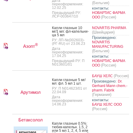
Дата
(Бельгия)
переоформления:
12.02.25
контакты:
Предыдущий РУ:
НОВАРТИС ФАРМА
ЛСР-003647/10
(Россия)
ООО
Кап­ли глаз­ные 10
NOVARTIS PHARMA
мг/1 мл: фл-ка­пель­ни­
(Швейцария)
ца 5 мл
Произведено:
РУ: ЛП-№(002603)-
NOVARTIS
(РГ-RU) от 23.06.23
®
Азопт
MANUFACTURING
Дата
(Бельгия)
переоформления:
17.04.25
контакты:
Предыдущий РУ: П
НОВАРТИС ФАРМА
N013601/01
(Россия)
ООО
(Россия)
БАУШ ХЕЛС
Кап­ли глаз­ные 5 мг/
Произведено:
Dr.
мл: фл. 5 мл 1 шт.
Gerhard Mann chem.-
РУ: П N014623/01 от
pharm. Fabrik
Арутимол
22.04.09
(Германия)
Дата
контакты:
переоформления:
14.06.23
БАУШ ХЕЛС ООО
(Россия)
Бетаксолол
Кап­ли глаз­ные 0.5%:
тю­бик-ка­пельн. 1.5, 2
или 5 мл 1, 2, 4, 5 или