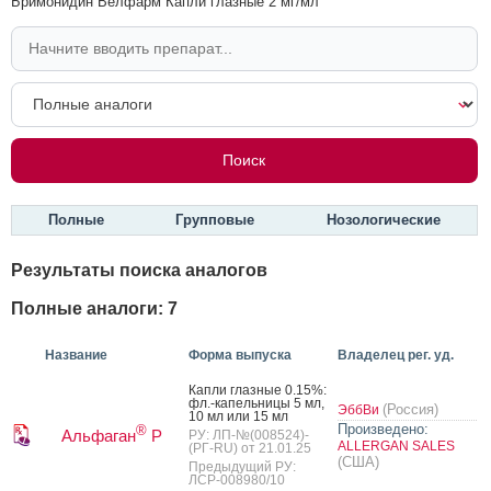
Бримонидин Велфарм Капли глазные 2 мг/мл
Полные
Групповые
Нозологические
Результаты поиска аналогов
Полные аналоги: 7
Название
Форма выпуска
Владелец рег. уд.
Кап­ли глаз­ные 0.15%:
фл.-ка­пель­ни­цы 5 мл,
(Россия)
ЭббВи
10 мл или 15 мл
Произведено:
®
Альфаган
Р
РУ: ЛП-№(008524)-
ALLERGAN SALES
(РГ-RU) от 21.01.25
(США)
Предыдущий РУ:
ЛСР-008980/10