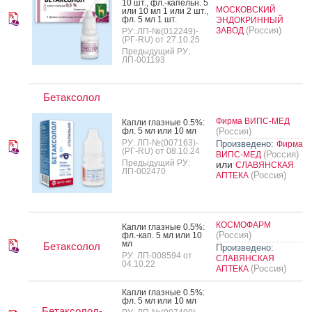
10 шт., фл.-ка­пельн. 5
МОСКОВСКИЙ
или 10 мл 1 или 2 шт.,
фл. 5 мл 1 шт.
ЭНДОКРИННЫЙ
(Россия)
ЗАВОД
РУ: ЛП-№(012249)-
(РГ-RU) от 27.10.25
Предыдущий РУ:
ЛП-001193
Бетаксолол
Фирма ВИПС-МЕД
Кап­ли глаз­ные 0.5%:
фл. 5 мл или 10 мл
(Россия)
РУ: ЛП-№(007163)-
Произведено:
Фирма
(РГ-RU) от 08.10.24
(Россия)
ВИПС-МЕД
Предыдущий РУ:
или
СЛАВЯНСКАЯ
ЛП-002470
(Россия)
АПТЕКА
КОСМОФАРМ
Кап­ли глаз­ные 0.5%:
(Россия)
фл.-кап. 5 мл или 10
мл
Бетаксолол
Произведено:
РУ: ЛП-008594 от
СЛАВЯНСКАЯ
04.10.22
(Россия)
АПТЕКА
Кап­ли глаз­ные 0.5%:
фл. 5 мл или 10 мл
Бетаксолол-