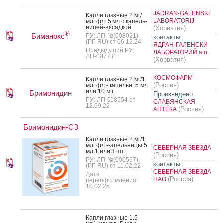
JADRAN-GALENSKI
Кап­ли глаз­ные 2 мг/
LABORATORIJ
мл: фл. 5 мл с ка­пель­
ни­цей-на­сад­кой
(Хорватия)
®
Биманокс
РУ: ЛП-№(008021)-
контакты:
(РГ-RU) от 06.12.24
ЯДРАН-ГАЛЕНСКИ
Предыдущий РУ:
ЛАБОРАТОРИЙ а.о.
ЛП-007731
(Хорватия)
КОСМОФАРМ
Кап­ли глаз­ные 2 мг/1
(Россия)
мл: фл.- ка­пельн. 5 мл
или 10 мл
Бримонидин
Произведено:
РУ: ЛП-008554 от
СЛАВЯНСКАЯ
12.09.22
(Россия)
АПТЕКА
Бримонидин-СЗ
Кап­ли глаз­ные 2 мг/1
мл: фл.-ка­пель­ни­цы 5
СЕВЕРНАЯ ЗВЕЗДА
мл 1 или 3 шт.
(Россия)
РУ: ЛП-№(000567)-
контакты:
(РГ-RU) от 11.02.22
СЕВЕРНАЯ ЗВЕЗДА
Дата
(Россия)
НАО
переоформления:
10.02.25
Кап­ли глаз­ные 1.5