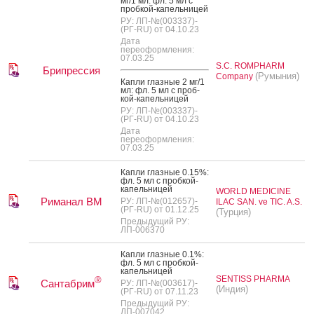
мг/1 мл: фл. 5 мл с
проб­кой-ка­пель­ни­цей
РУ: ЛП-№(003337)-
(РГ-RU) от 04.10.23
Дата
переоформления:
07.03.25
S.C. ROMPHARM
Брипрессия
(Румыния)
Company
Кап­ли глаз­ные 2 мг/1
мл: фл. 5 мл с проб­
кой-ка­пель­ни­цей
РУ: ЛП-№(003337)-
(РГ-RU) от 04.10.23
Дата
переоформления:
07.03.25
Кап­ли глаз­ные 0.15%:
фл. 5 мл с проб­кой-
ка­пель­ни­цей
WORLD MEDICINE
Риманал ВМ
РУ: ЛП-№(012657)-
ILAC SAN. ve TIC. A.S.
(РГ-RU) от 01.12.25
(Турция)
Предыдущий РУ:
ЛП-006370
Кап­ли глаз­ные 0.1%:
фл. 5 мл с проб­кой-
ка­пель­ни­цей
SENTISS PHARMA
®
Сантабрим
РУ: ЛП-№(003617)-
(Индия)
(РГ-RU) от 07.11.23
Предыдущий РУ:
ЛП-007042