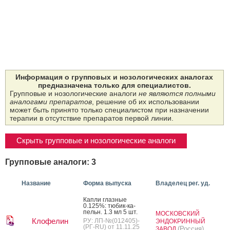
Информация о групповых и нозологических аналогах
предназначена только для специалистов.
Групповые и нозологические аналоги
не являются полными
аналогами препаратов
, решение об их использовании
может быть принято только специалистом при назначении
терапии в отсутствие препаратов первой линии.
Скрыть групповые и нозологические аналоги
Групповые аналоги: 3
Название
Форма выпуска
Владелец рег. уд.
Кап­ли глаз­ные
0.125%: тю­бик-ка­
пельн. 1.3 мл 5 шт.
МОСКОВСКИЙ
Клофелин
РУ: ЛП-№(012405)-
ЭНДОКРИННЫЙ
(РГ-RU) от 11.11.25
(Россия)
ЗАВОД