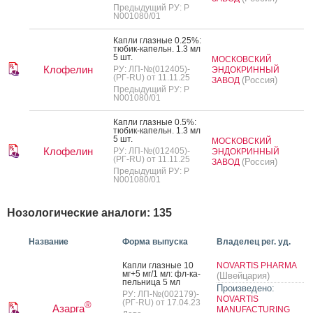
Предыдущий РУ: Р
N001080/01
Кап­ли глаз­ные 0.25%:
тю­бик-ка­пельн. 1.3 мл
5 шт.
МОСКОВСКИЙ
Клофелин
РУ: ЛП-№(012405)-
ЭНДОКРИННЫЙ
(РГ-RU) от 11.11.25
(Россия)
ЗАВОД
Предыдущий РУ: Р
N001080/01
Кап­ли глаз­ные 0.5%:
тю­бик-ка­пельн. 1.3 мл
5 шт.
МОСКОВСКИЙ
Клофелин
РУ: ЛП-№(012405)-
ЭНДОКРИННЫЙ
(РГ-RU) от 11.11.25
(Россия)
ЗАВОД
Предыдущий РУ: Р
N001080/01
Нозологические аналоги: 135
Название
Форма выпуска
Владелец рег. уд.
Кап­ли глаз­ные 10
NOVARTIS PHARMA
мг+5 мг/1 мл: фл-ка­
(Швейцария)
пель­ни­ца 5 мл
Произведено:
РУ: ЛП-№(002179)-
NOVARTIS
(РГ-RU) от 17.04.23
®
Азарга
MANUFACTURING