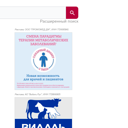
Расширенный поиск
Реклама. ООО "ПРОМОМЕД ДМ", ИНН 772
4365841
Реклама. АО "Видаль Рус", ИНН 772
8043605