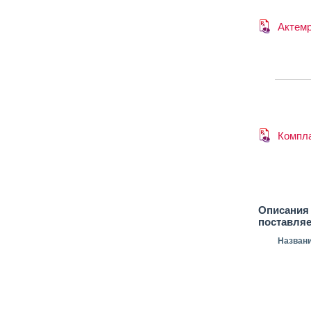
Актем
Компл
Описания 
поставля
Назван