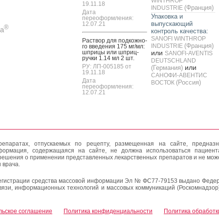
WINTHROP
19.11.18
(Франция)
INDUSTRIE
Дата
Упаковка и
переоформления:
выпускающий
12.07.21
®
а
контроль качества:
SANOFI WINTHROP
Рас­твор для под­кожно­
(Франция)
INDUSTRIE
го вве­дения 175 мг/мл:
шпри­цы или шприц-
или
SANOFI-AVENTIS
руч­ки 1.14 мл 2 шт.
DEUTSCHLAND
РУ: ЛП-005185 от
или
(Германия)
19.11.18
САНОФИ-АВЕНТИС
Дата
(Россия)
ВОСТОК
переоформления:
12.07.21
епаратах, отпускаемых по рецепту, размещенная на сайте, предназн
формация, содержащаяся на сайте, не должна использоваться пациен
решения о применении представленных лекарственных препаратов и не мож
 врача.
егистрации средства массовой информации Эл № ФС77-79153 выдано Федер
вязи, информационных технологий и массовых коммуникаций (Роскомнадзор
льское соглашение
Политика конфиденциальности
Политика обработк