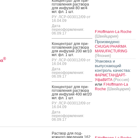
Кон­цен­трат для при­
готов­ле­ния рас­тво­ра
для ин­фу­зий 80 мг/4
мл: фл. 1 шт.
РУ: ЛСР-003012/09 от
16.04.09
Дата
переоформления:
F.Hoffmann-La Roche
06.09.17
(Швейцария)
Произведено:
Кон­цен­трат для при­
CHUGAI PHARMA
готов­ле­ния рас­тво­ра
для ин­фу­зий 200 мг/10
MANUFACTURING
мл: фл. 1 шт.
(Япония)
®
ра
РУ: ЛСР-003012/09 от
Упаковка и
16.04.09
выпускающий
Дата
контроль качества:
переоформления:
ФАРМСТАНДАРТ-
06.09.17
(Россия)
УфаВИТА
или
F.Hoffmann-La
Кон­цен­трат для при­
(Швейцария)
Roche
готов­ле­ния рас­тво­ра
для ин­фу­зий 400 мг/20
мл: фл. 1 шт.
РУ: ЛСР-003012/09 от
16.04.09
Дата
переоформления:
06.09.17
Рас­твор для под­
кожно­го вве­дения 162