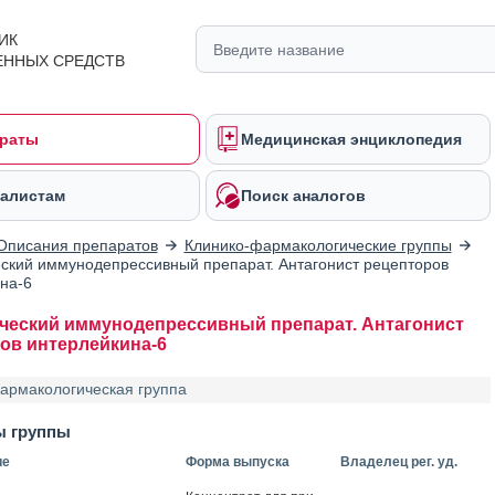
ИК
ЕННЫХ СРЕДСТВ
раты
Медицинская энциклопедия
алистам
Поиск аналогов
Описания препаратов
Клинико-фармакологические группы
кий иммунодепрессивный препарат. Антагонист рецепторов
на-6
еский иммунодепрессивный препарат. Антагонист
ов интерлейкина-6
армакологическая группа
ы группы
ие
Форма выпуска
Владелец рег. уд.