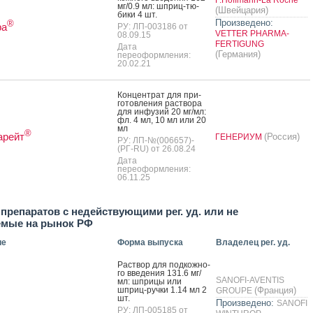
F.Hoffmann-La Roche
мг/0.9 мл: шприц-тю­
(Швейцария)
бики 4 шт.
Произведено:
®
ра
РУ: ЛП-003186 от
VETTER PHARMA-
08.09.15
FERTIGUNG
Дата
(Германия)
переоформления:
20.02.21
Кон­цен­трат для при­
готов­ле­ния рас­тво­ра
для ин­фу­зий 20 мг/мл:
фл. 4 мл, 10 мл или 20
мл
®
арейт
(Россия)
ГЕНЕРИУМ
РУ: ЛП-№(006657)-
(РГ-RU) от 26.08.24
Дата
переоформления:
06.11.25
препаратов с недействующими рег. уд. или не
емые на рынок РФ
ие
Форма выпуска
Владелец рег. уд.
Рас­твор для под­кожно­
го вве­дения 131.6 мг/
SANOFI-AVENTIS
мл: шпри­цы или
шприц-руч­ки 1.14 мл 2
(Франция)
GROUPE
шт.
Произведено:
SANOFI
РУ: ЛП-005185 от