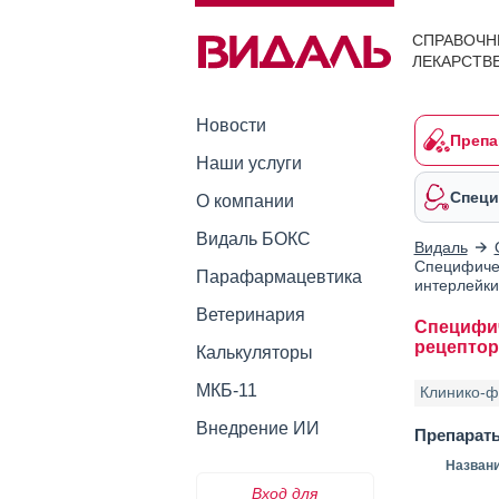
СПРАВОЧН
ЛЕКАРСТВ
Новости
Препа
Наши услуги
Специ
О компании
Видаль БОКС
Видаль
Специфичес
Парафармацевтика
интерлейки
Ветеринария
Специфич
рецептор
Калькуляторы
МКБ-11
Клинико-ф
Внедрение ИИ
Препарат
Назван
Вход для