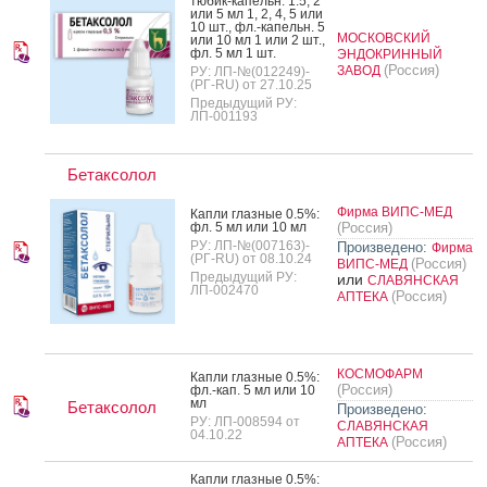
тю­бик-ка­пельн. 1.5, 2
или 5 мл 1, 2, 4, 5 или
10 шт., фл.-ка­пельн. 5
МОСКОВСКИЙ
или 10 мл 1 или 2 шт.,
фл. 5 мл 1 шт.
ЭНДОКРИННЫЙ
(Россия)
ЗАВОД
РУ: ЛП-№(012249)-
(РГ-RU) от 27.10.25
Предыдущий РУ:
ЛП-001193
Бетаксолол
Фирма ВИПС-МЕД
Кап­ли глаз­ные 0.5%:
фл. 5 мл или 10 мл
(Россия)
РУ: ЛП-№(007163)-
Произведено:
Фирма
(РГ-RU) от 08.10.24
(Россия)
ВИПС-МЕД
Предыдущий РУ:
или
СЛАВЯНСКАЯ
ЛП-002470
(Россия)
АПТЕКА
КОСМОФАРМ
Кап­ли глаз­ные 0.5%:
(Россия)
фл.-кап. 5 мл или 10
мл
Бетаксолол
Произведено:
РУ: ЛП-008594 от
СЛАВЯНСКАЯ
04.10.22
(Россия)
АПТЕКА
Кап­ли глаз­ные 0.5%: