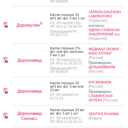
ЛП-006936
JADRAN-GALENSKI
Кап­ли глаз­ные 20
LABORATORIJ
мг/1 мл: фл. 5 мл 1 шт.
(Хорватия)
РУ: ЛП-№(006716)-
®
Дорзокулин
контакты:
(РГ-RU) от 29.08.24
ЯДРАН-ГАЛЕНСКИ
Предыдущий РУ:
ЛАБОРАТОРИЙ а.о.
ЛП-007131
(Хорватия)
Кап­ли глаз­ные 2%:
МЕДИКАЛ ЛИЗИНГ-
фл. или фл.-ка­пельн.
КОНСАЛТИНГ
5 мл 1 шт.
(Россия)
Дорзоламид
РУ: ЛП-№(010312)-
Произведено:
(РГ-RU) от 26.05.25
ДАЛЬХИМФАРМ
Предыдущий РУ:
(Россия)
ЛП-004438
КОСМОФАРМ
Кап­ли глаз­ные 20
(Россия)
мг/1 мл: фл. 5 мл или
10 мл
Дорзоламид
Произведено:
РУ: ЛП-008645 от
СЛАВЯНСКАЯ
01.11.22
(Россия)
АПТЕКА
Кап­ли глаз­ные 20 мг/
Дорзоламид
мл: фл. 5 мл 1 шт.
SENTISS PHARMA
Сентисс
(Индия)
РУ: ЛП-№(005067)-
(РГ-RU) от 02.04.24