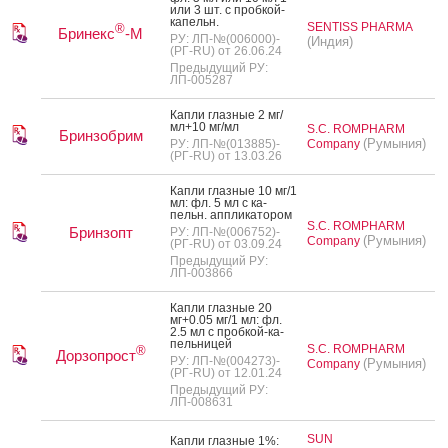
или 3 шт. с проб­кой-
ка­пельн.
SENTISS PHARMA
®
Бринекс
-М
РУ: ЛП-№(006000)-
(Индия)
(РГ-RU) от 26.06.24
Предыдущий РУ:
ЛП-005287
Кап­ли глаз­ные 2 мг/
мл+10 мг/мл
S.C. ROMPHARM
Бринзобрим
(Румыния)
РУ: ЛП-№(013885)-
Company
(РГ-RU) от 13.03.26
Кап­ли глаз­ные 10 мг/1
мл: фл. 5 мл с ка­
пельн. ап­пли­като­ром
S.C. ROMPHARM
Бринзопт
РУ: ЛП-№(006752)-
(Румыния)
Company
(РГ-RU) от 03.09.24
Предыдущий РУ:
ЛП-003866
Кап­ли глаз­ные 20
мг+0.05 мг/1 мл: фл.
2.5 мл с проб­кой-ка­
пель­ни­цей
S.C. ROMPHARM
®
Дорзопрост
РУ: ЛП-№(004273)-
(Румыния)
Company
(РГ-RU) от 12.01.24
Предыдущий РУ:
ЛП-008631
SUN
Кап­ли глаз­ные 1%: