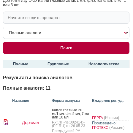
Дор Антиглау ЭКО Капли глазные 20 мг/1 мл: фл.с капельн. 5 мл 1
или 3 шт.
Полные
Групповые
Нозологические
Результаты поиска аналогов
Полные аналоги: 11
Название
Форма выпуска
Владелец рег. уд.
Кап­ли глаз­ные 20
мг/1 мл: фл. 5 мл, 7 мл
или 10 мл
(Россия)
ГЕРТА
Дорзиал
РУ: ЛП-№(002414)-
Произведено:
(РГ-RU) от 26.05.23
(Россия)
ГРОТЕКС
Предыдущий РУ: