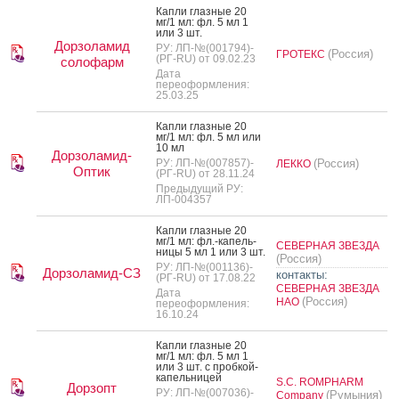
Кап­ли глаз­ные 20
мг/1 мл: фл. 5 мл 1
или 3 шт.
Дорзоламид
РУ: ЛП-№(001794)-
(Россия)
ГРОТЕКС
(РГ-RU) от 09.02.23
солофарм
Дата
переоформления:
25.03.25
Кап­ли глаз­ные 20
мг/1 мл: фл. 5 мл или
10 мл
Дорзоламид-
РУ: ЛП-№(007857)-
(Россия)
ЛЕККО
Оптик
(РГ-RU) от 28.11.24
Предыдущий РУ:
ЛП-004357
Кап­ли глаз­ные 20
мг/1 мл: фл.-ка­пель­
СЕВЕРНАЯ ЗВЕЗДА
ни­цы 5 мл 1 или 3 шт.
(Россия)
РУ: ЛП-№(001136)-
Дорзоламид-СЗ
контакты:
(РГ-RU) от 17.08.22
СЕВЕРНАЯ ЗВЕЗДА
Дата
(Россия)
НАО
переоформления:
16.10.24
Кап­ли глаз­ные 20
мг/1 мл: фл. 5 мл 1
или 3 шт. с проб­кой-
ка­пель­ни­цей
S.C. ROMPHARM
Дорзопт
РУ: ЛП-№(007036)-
(Румыния)
Company