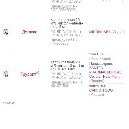
(РГ-RU) от 27.09.24
Предыдущий РУ:
ЛСР-006483/08
Кап­ли глаз­ные 20
мг/1 мл: фл.-ка­пель­
ни­ца 5 мл
Дэлюкс
РУ: ЛП-№(014344)-
(Индия)
MICRO LABS
(РГ-RU) от 08.04.26
Предыдущий РУ:
ЛП-008358
SANTEN
(Финляндия)
Кап­ли глаз­ные 20
Произведено:
мг/1 мл: фл. 5 мл 1 шт.
SANTEN
или 10 мл 1 шт.
PHARMACEUTICAL
®
Трусопт
РУ: ЛП-№(005820)-
Co. Ltd., Noto Plant
(РГ-RU) от 18.06.24
(Япония)
Предыдущий РУ: П
N013715/01
контакты:
САНТЭН ООО
(Россия)
Реклама