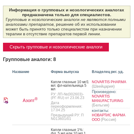
Информация о групповых и нозологических аналогах
предназначена только для специалистов.
Групповые и нозологические аналоги
не являются полными
аналогами препаратов
, решение об их использовании
может быть принято только специалистом при назначении
терапии в отсутствие препаратов первой линии.
Скрыть групповые и нозологические аналоги
Групповые аналоги: 8
Название
Форма выпуска
Владелец рег. уд.
Кап­ли глаз­ные 10 мг/1
NOVARTIS PHARMA
мл: фл-ка­пель­ни­ца 5
(Швейцария)
мл
Произведено:
РУ: ЛП-№(002603)-
NOVARTIS
(РГ-RU) от 23.06.23
®
Азопт
MANUFACTURING
Дата
(Бельгия)
переоформления:
17.04.25
контакты:
Предыдущий РУ: П
НОВАРТИС ФАРМА
N013601/01
(Россия)
ООО
Кап­ли глаз­ные 1%:
фл. 5 мл или 10 мл 1