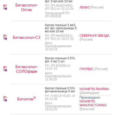
фл. 5 мл или 10 мл
Бетаксолол-
РУ: ЛП-№(007490)-
(Россия)
ЛЕККО
(РГ-RU) от 31.10.24
Оптик
Предыдущий РУ:
ЛП-005628
Кап­ли глаз­ные 5 мг/1
мл: фл.-ка­пель­ни­цы 5
мл или 10 мл
РУ: ЛП-№(002821)-
СЕВЕРНАЯ ЗВЕЗДА
Бетаксолол-СЗ
(РГ-RU) от 20.07.23
(Россия)
Дата
переоформления:
10.10.24
Кап­ли глаз­ные 0.5%:
фл. 5 мл 1 шт.
РУ: ЛП-003084 от
Бетаксолол-
13.07.15
(Россия)
ГРОТЕКС
СОЛОфарм
Дата
переоформления:
11.08.20
Кап­ли глаз­ные 0.5%:
NOVARTIS PHARMA
фл-ка­пель­ни­ца 5 мл
(Швейцария)
РУ: П N014741/01 от
Произведено:
®
Бетоптик
24.12.08
NOVARTIS
Дата
MANUFACTURING
переоформления:
(Бельгия)
18.03.25