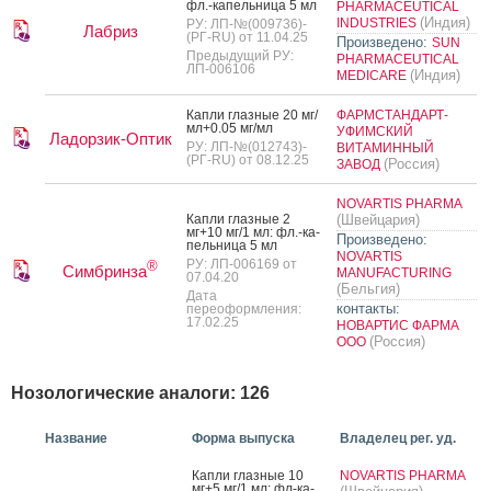
фл.-ка­пель­ни­ца 5 мл
PHARMACEUTICAL
(Индия)
INDUSTRIES
РУ: ЛП-№(009736)-
Лабриз
(РГ-RU) от 11.04.25
Произведено:
SUN
Предыдущий РУ:
PHARMACEUTICAL
ЛП-006106
(Индия)
MEDICARE
Кап­ли глаз­ные 20 мг/
ФАРМСТАНДАРТ-
мл+0.05 мг/мл
УФИМСКИЙ
Ладорзик-Оптик
РУ: ЛП-№(012743)-
ВИТАМИННЫЙ
(РГ-RU) от 08.12.25
(Россия)
ЗАВОД
NOVARTIS PHARMA
Кап­ли глаз­ные 2
(Швейцария)
мг+10 мг/1 мл: фл.-ка­
Произведено:
пель­ни­ца 5 мл
NOVARTIS
РУ: ЛП-006169 от
®
Симбринза
MANUFACTURING
07.04.20
(Бельгия)
Дата
контакты:
переоформления:
17.02.25
НОВАРТИС ФАРМА
(Россия)
ООО
Нозологические аналоги: 126
Название
Форма выпуска
Владелец рег. уд.
Кап­ли глаз­ные 10
NOVARTIS PHARMA
мг+5 мг/1 мл: фл-ка­