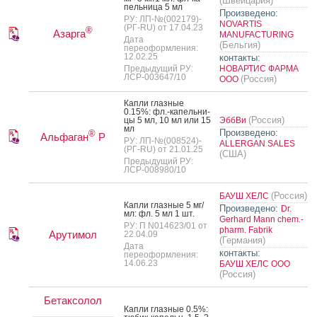
(Швейцария)
пель­ни­ца 5 мл
Произведено:
РУ: ЛП-№(002179)-
NOVARTIS
(РГ-RU) от 17.04.23
®
Азарга
MANUFACTURING
Дата
(Бельгия)
переоформления:
12.02.25
контакты:
Предыдущий РУ:
НОВАРТИС ФАРМА
ЛСР-003647/10
(Россия)
ООО
Кап­ли глаз­ные
0.15%: фл.-ка­пель­ни­
(Россия)
цы 5 мл, 10 мл или 15
ЭббВи
мл
Произведено:
®
Альфаган
Р
РУ: ЛП-№(008524)-
ALLERGAN SALES
(РГ-RU) от 21.01.25
(США)
Предыдущий РУ:
ЛСР-008980/10
(Россия)
БАУШ ХЕЛС
Кап­ли глаз­ные 5 мг/
Произведено:
Dr.
мл: фл. 5 мл 1 шт.
Gerhard Mann chem.-
РУ: П N014623/01 от
pharm. Fabrik
Арутимол
22.04.09
(Германия)
Дата
контакты:
переоформления:
14.06.23
БАУШ ХЕЛС ООО
(Россия)
Бетаксолол
Кап­ли глаз­ные 0.5%: