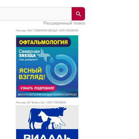
Расширенный поиск
Реклама. НАО "СЕВЕРНАЯ ЗВЕЗДА", ИНН 772
0185196
Реклама. АО "Видаль Рус", ИНН 772
8043605