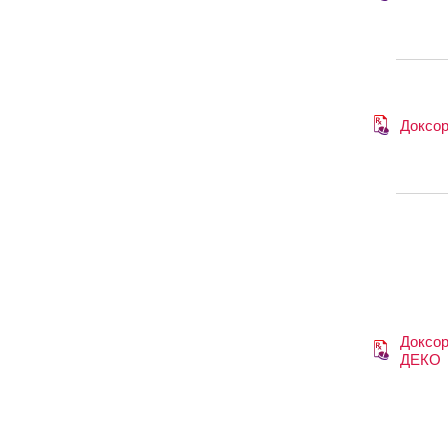
Доксо
Доксор
ДЕКО