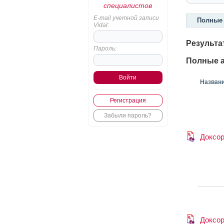
специалистов
E-mail учетной записи
Полные 
Vidal:
Результа
Пароль:
Полные а
Назван
Регистрация
Забыли пароль?
Доксо
Доксо