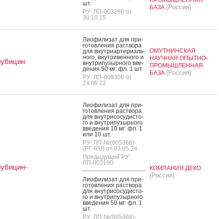
шт.
(Россия)
БАЗА
РУ: ЛП-003280 от
30.10.15
Ли­офи­лизат для при­
готов­ле­ния рас­тво­ра
ОМУТНИНСКАЯ
для внут­ри­ар­те­ри­аль­
но­го, внут­ри­вен­но­го и
НАУЧНАЯ ОПЫТНО-
рубицин
внут­ри­пузыр­но­го вве­
ПРОМЫШЛЕННАЯ
дения 50 мг: фл. 1 шт.
(Россия)
БАЗА
РУ: ЛП-008300 от
24.06.22
Ли­офи­лизат для при­
готов­ле­ния рас­тво­ра
для внут­ри­сосу­дис­то­
го и внут­ри­пузыр­но­го
вве­дения 10 мг: фл. 1
или 10 шт.
РУ: ЛП-№(005366)-
(РГ-RU) от 03.05.24
Предыдущий РУ:
ЛП-003190
убицин-
КОМПАНИЯ ДЕКО
(Россия)
Ли­офи­лизат для при­
готов­ле­ния рас­тво­ра
для внут­ри­сосу­дис­то­
го и внут­ри­пузыр­но­го
вве­дения 50 мг: фл. 1
шт.
РУ: ЛП-№(005366)-