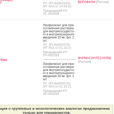
(Россия)
ВЕРОФАРМ
®
РУ: ЛП-№(003183)-
(РГ-RU) от 14.09.23
Предыдущий РУ:
ЛС-002609
Ли­офи­лизат для при­
готов­ле­ния рас­тво­ра
для внут­ри­сосу­дис­то­
го и внут­ри­пузыр­но­го
вве­дения 10 мг: фл. 1
шт.
РУ: ЛП-№(000376)-
(РГ-RU) от 01.10.21
Предыдущий РУ:
ЛП-005283
ФАРМАСИНТЕЗ-НОРД
убин
(Россия)
Ли­офи­лизат для при­
готов­ле­ния рас­тво­ра
для внут­ри­сосу­дис­то­
го и внут­ри­пузыр­но­го
вве­дения 50 мг: фл. 1
шт.
РУ: ЛП-№(000376)-
(РГ-RU) от 01.10.21
Предыдущий РУ:
ЛП-005283
ция о групповых и нозологических аналогах предназначена
только для специалистов.