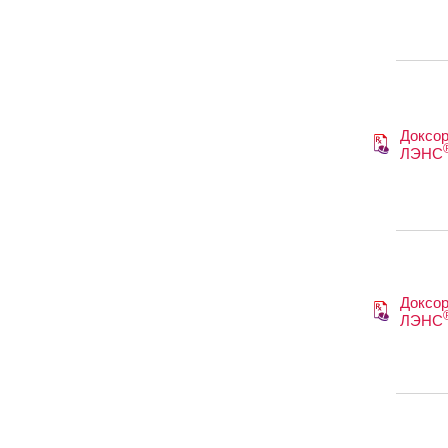
Доксор
ЛЭНС
Доксор
ЛЭНС