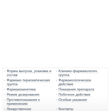
Форма выпуска, упаковка и
Клинико-фармакологич.
состав
группа
Фармако-терапевтическая
Фармакологическое
группа
действие
Фармакокинетика
Показания препарата
Режим дозирования
Побочное действие
Противопоказания к
Особые указания
применению
Лекарственное
Контакты