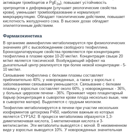
активации тромбоцитов и PgE
), повышает устойчивость
2α
эритроцитов к деформации (улучшает реологические свойства
крови), уменьшает тромбообразование и нормализует
микроциркуляцию. Обладает токолитическим действием, повышает
кислотность желудочного сока. В высоких дозах обладает
эпилептогенным действием.
Фармакокинетика
В организме аминофиллин метаболизируется при физиологических
значениях pH с высвобождением свободного теофиллина.
Бронходилатирующие свойства проявляются при концентрациях
теофиллина в плазме крови 10-20 мкг/мл. Концентрация свыше 20
мг/мл является токсической. Возбуждающий эффект на
дыхательный центр реализуется при более низкой концентрации - 5-
10 мкг/мл.
Связывание теофиллина с белками плазмы составляет
приблизительно 40%; у новорожденных, а также у взрослых с
заболеваниями связывание уменьшается. Связывание с белками
плазмы у взрослых составляет около 60%, у новорожденных - 36%,
у больных циррозом печени - 36%. Проникает через плацентарный
барьер (концентрация в сыворотке крови плода несколько выше, чем
в сыворотке матери). Выделяется с грудным молоком.
Теофиллин метаболизируется в печени при участии нескольких
изоферментов цитохрома P450, наиболее важным из которых
является CYP1A2. В процессе метаболизма образуются 1,3-
диметилмочевая кислота, 1-метилмочевая кислота и 3-
метилксантин. Эти метаболиты выводятся с мочой. В неизмененном
виде у взрослых выводится 10%. У новорожденных значительная