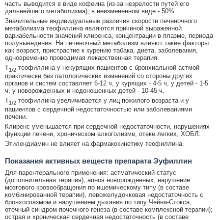
часть выводится в виде кофеина (из-за незрелости путей его
дальнейшего метаболизма), в неизмененном виде - 50%.
Значительные индивидуальные различия скорости печеночного
метаболизма теофиллина являются причиной выраженной
вариабельности значений клиренса, концентрации в плазме, периода
полувыведения. На печеночный метаболизм влияют такие факторы
как возраст, пристрастие к курению табака, диета, заболевания,
одновременно проводимая лекарственная терапия.
T
теофиллина у некурящих пациентов с бронхиальной астмой
1/2
практически без патологических изменений со стороны других
органов и систем составляет 6-12 ч, у курящих - 4-5 ч, у детей - 1-5
ч, у новорожденных и недоношенных детей - 10-45 ч.
T
теофиллина увеличивается у лиц пожилого возраста и у
1/2
пациентов с сердечной недостаточностью или заболеваниями
печени.
Клиренс уменьшается при сердечной недостаточности, нарушениях
функции печени, хроническом алкоголизме, отеке легких, ХОБЛ.
Этилендиамин не влияет на фармакокинетику теофиллина.
Показания активных веществ препарата Эуфиллин
Для парентерального применения: астматический статус
(дополнительная терапия), апноэ новорожденных, нарушение
мозгового кровообращения по ишемическому типу (в составе
комбинированной терапии), левожелудочковая недостаточность с
бронхоспазмом и нарушением дыхания по типу Чейна-Стокса,
отечный синдром почечного генеза (в составе комплексной терапии);
острая и хроническая сердечная недостаточность (в составе