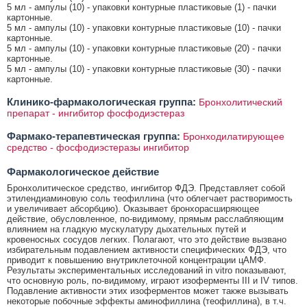
5 мл - ампулы (10) - упаковки контурные пластиковые (1) - пачки
картонные.
5 мл - ампулы (10) - упаковки контурные пластиковые (10) - пачки
картонные.
5 мл - ампулы (10) - упаковки контурные пластиковые (20) - пачки
картонные.
5 мл - ампулы (10) - упаковки контурные пластиковые (30) - пачки
картонные.
Клинико-фармакологическая группа:
Бронхолитический
препарат - ингибитор фосфодиэстераз
Фармако-терапевтическая группа:
Бронходилатирующее
средство - фосфодиэстеразы ингибитор
Фармакологическое действие
Бронхолитическое средство, ингибитор ФДЭ. Представляет собой
этилендиаминовую соль теофиллина (что облегчает растворимость
и увеличивает абсорбцию). Оказывает бронхорасширяющее
действие, обусловленное, по-видимому, прямым расслабляющим
влиянием на гладкую мускулатуру дыхательных путей и
кровеносных сосудов легких. Полагают, что это действие вызвано
избирательным подавлением активности специфических ФДЭ, что
приводит к повышению внутриклеточной концентрации цАМФ.
Результаты экспериментальных исследований in vitro показывают,
что основную роль, по-видимому, играют изоферменты III и IV типов.
Подавление активности этих изоферментов может также вызывать
некоторые побочные эффекты аминофиллина (теофиллина), в т.ч.