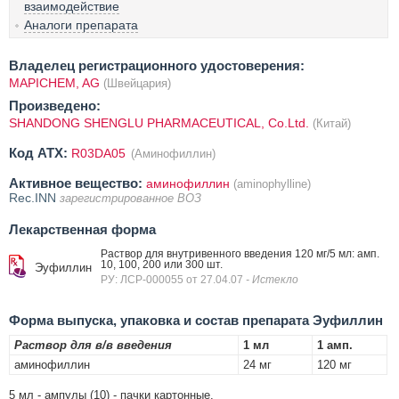
взаимодействие
Аналоги препарата
Владелец регистрационного удостоверения:
MAPICHEM, AG
(Швейцария)
Произведено:
SHANDONG SHENGLU PHARMACEUTICAL, Co.Ltd.
(Китай)
Код ATX:
R03DA05
(Аминофиллин)
Активное вещество:
аминофиллин
(aminophylline)
Rec.INN
зарегистрированное ВОЗ
Лекарственная форма
Раствор для внутривенного введения 120 мг/5 мл: амп.
10, 100, 200 или 300 шт.
Эуфиллин
РУ: ЛСР-000055 от 27.04.07
- Истекло
Форма выпуска, упаковка и состав препарата Эуфиллин
Раствор для в/в введения
1 мл
1 амп.
аминофиллин
24 мг
120 мг
5 мл - ампулы (10) - пачки картонные.