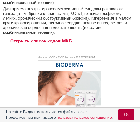
комбинированной терапии).
Для приема внутрь: бронхообструктивный синдром различного
генеза (в т.ч. бронхиальная астма, ХОБЛ, включая эмфизему
легких, хронический обструктивный бронхит), гипертензия в малом
круге кровообращения, легочное сердце, ночное апноэ; острая и
хроническая сердечная недостаточность (в составе
комбинированной терапии).
Открыть список кодов МКБ
Реклама. ООО «НАОС Восток», ИНН 772
0394094
На сайте Видаль используются файлы cookie
Ok
Продолжая, вы принимаете
пользовательское соглашение
.
Реклама
Содержание
Вход для специалистов