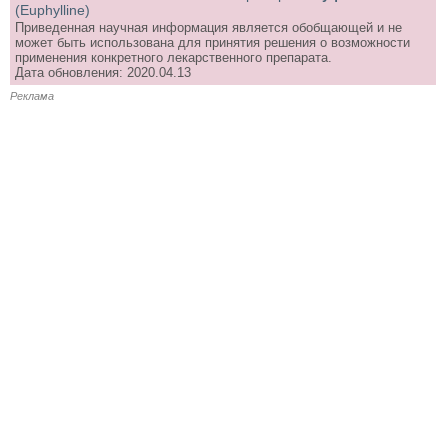
(Euphylline)
Приведенная научная информация является обобщающей и не
может быть использована для принятия решения о возможности
применения конкретного лекарственного препарата.
Дата обновления: 2020.04.13
Реклама