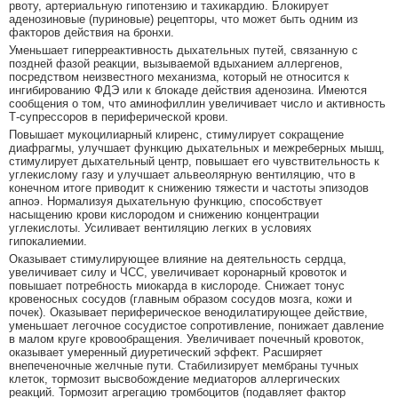
рвоту, артериальную гипотензию и тахикардию. Блокирует
аденозиновые (пуриновые) рецепторы, что может быть одним из
факторов действия на бронхи.
Уменьшает гиперреактивность дыхательных путей, связанную с
поздней фазой реакции, вызываемой вдыханием аллергенов,
посредством неизвестного механизма, который не относится к
ингибированию ФДЭ или к блокаде действия аденозина. Имеются
сообщения о том, что аминофиллин увеличивает число и активность
Т-супрессоров в периферической крови.
Повышает мукоцилиарный клиренс, стимулирует сокращение
диафрагмы, улучшает функцию дыхательных и межреберных мышц,
стимулирует дыхательный центр, повышает его чувствительность к
углекислому газу и улучшает альвеолярную вентиляцию, что в
конечном итоге приводит к снижению тяжести и частоты эпизодов
апноэ. Нормализуя дыхательную функцию, способствует
насыщению крови кислородом и снижению концентрации
углекислоты. Усиливает вентиляцию легких в условиях
гипокалиемии.
Оказывает стимулирующее влияние на деятельность сердца,
увеличивает силу и ЧСС, увеличивает коронарный кровоток и
повышает потребность миокарда в кислороде. Снижает тонус
кровеносных сосудов (главным образом сосудов мозга, кожи и
почек). Оказывает периферическое венодилатирующее действие,
уменьшает легочное сосудистое сопротивление, понижает давление
в малом круге кровообращения. Увеличивает почечный кровоток,
оказывает умеренный диуретический эффект. Расширяет
внепеченочные желчные пути. Стабилизирует мембраны тучных
клеток, тормозит высвобождение медиаторов аллергических
реакций. Тормозит агрегацию тромбоцитов (подавляет фактор