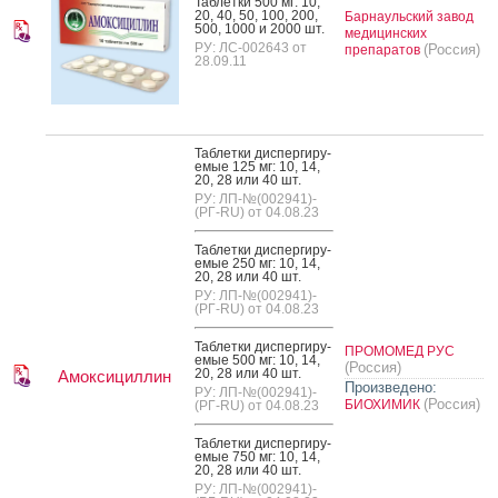
Таб­летки 500 мг: 10,
20, 40, 50, 100, 200,
Барнаульский завод
500, 1000 и 2000 шт.
медицинских
РУ: ЛС-002643 от
(Россия)
препаратов
28.09.11
Таб­летки дис­перги­ру­
емые 125 мг: 10, 14,
20, 28 или 40 шт.
РУ: ЛП-№(002941)-
(РГ-RU) от 04.08.23
Таб­летки дис­перги­ру­
емые 250 мг: 10, 14,
20, 28 или 40 шт.
РУ: ЛП-№(002941)-
(РГ-RU) от 04.08.23
Таб­летки дис­перги­ру­
ПРОМОМЕД РУС
емые 500 мг: 10, 14,
(Россия)
20, 28 или 40 шт.
Амоксициллин
Произведено:
РУ: ЛП-№(002941)-
(Россия)
БИОХИМИК
(РГ-RU) от 04.08.23
Таб­летки дис­перги­ру­
емые 750 мг: 10, 14,
20, 28 или 40 шт.
РУ: ЛП-№(002941)-