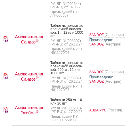
РУ: ЛП-№(002544)-
(РГ-RU) от 14.06.23
Предыдущий РУ:
ЛП-006567
Таб­летки, пок­ры­тые
пле­ноч­ной обо­лоч­
кой, 1 г: 12 или 1000
(Словения)
SANDOZ
шт.
Амоксициллин
Произведено:
®
РУ: ЛП-№(008307)-
Сандоз
(Австрия)
(РГ-RU) от 26.12.24
SANDOZ
Предыдущий РУ: П
N011270/01
Таб­летки, пок­ры­тые
пле­ноч­ной обо­лоч­
кой, 500 мг: 12 или
(Словения)
SANDOZ
1000 шт.
Амоксициллин
Произведено:
®
РУ: ЛП-№(008307)-
Сандоз
(Австрия)
(РГ-RU) от 26.12.24
SANDOZ
Предыдущий РУ: П
N011270/01
Таб­летки 250 мг: 10
или 20 шт.
Амоксициллин
РУ: ЛП-№(003281)-
(Россия)
АВВА РУС
®
(РГ-RU) от 27.09.23
Экобол
Предыдущий РУ:
ЛСР-001568/08