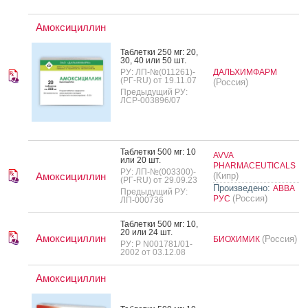
Амоксициллин
Таб­летки 250 мг: 20,
30, 40 или 50 шт.
РУ: ЛП-№(011261)-
ДАЛЬХИМФАРМ
(РГ-RU) от 19.11.07
(Россия)
Предыдущий РУ:
ЛСР-003896/07
Таб­летки 500 мг: 10
AVVA
или 20 шт.
PHARMACEUTICALS
РУ: ЛП-№(003300)-
Амоксициллин
(Кипр)
(РГ-RU) от 29.09.23
Произведено:
АВВА
Предыдущий РУ:
(Россия)
РУС
ЛП-000736
Таб­летки 500 мг: 10,
20 или 24 шт.
Амоксициллин
(Россия)
БИОХИМИК
РУ: Р N001781/01-
2002 от 03.12.08
Амоксициллин