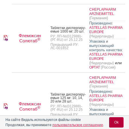
CHEPLAPHARM
ARZNEIMITTEL
(Германия)
Произведено:
ASTELLAS PHARMA
Таб­летки дис­перги­ру­
емые 1000 мг: 20 шт.
EUROPE
Флемоксин
(Нидерланды)
РУ: ЛП-№(012988)-
®
(РГ-RU) от 25.12.25
Солютаб
Упаковка и
Предыдущий РУ:
выпускающий
ЛС-001852
контроль качества:
ASTELLAS PHARMA
EUROPE
или
(Нидерланды)
(Россия)
ОРТАТ
CHEPLAPHARM
ARZNEIMITTEL
(Германия)
Произведено:
Таб­летки дис­перги­ру­
ASTELLAS PHARMA
емые 125 мг: 10, 14,
EUROPE
20 или 28 шт.
Флемоксин
(Нидерланды)
РУ: ЛП-№(012988)-
®
Солютаб
Упаковка и
(РГ-RU) от 25.12.25
выпускающий
Предыдущий РУ:
ЛС-001852
контроль качества:
На сайте Видаль используются файлы cookie
или
(Россия)
Ok
ОРТАТ
Продолжая, вы принимаете
пользовательское соглашение
.
ASTELLAS PHARMA