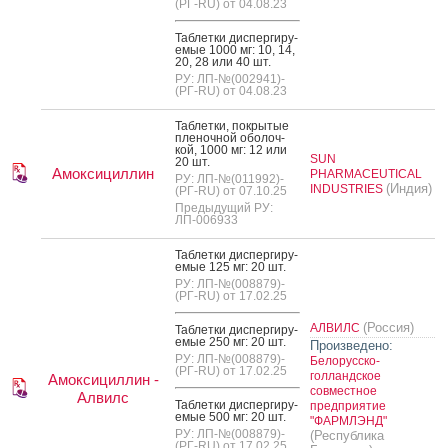
(РГ-RU) от 04.08.23
Таб­летки дис­перги­ру­
емые 1000 мг: 10, 14,
20, 28 или 40 шт.
РУ: ЛП-№(002941)-
(РГ-RU) от 04.08.23
Таб­летки, пок­ры­тые
пле­ноч­ной обо­лоч­
кой, 1000 мг: 12 или
SUN
20 шт.
Амоксициллин
PHARMACEUTICAL
РУ: ЛП-№(011992)-
(Индия)
INDUSTRIES
(РГ-RU) от 07.10.25
Предыдущий РУ:
ЛП-006933
Таб­летки дис­перги­ру­
емые 125 мг: 20 шт.
РУ: ЛП-№(008879)-
(РГ-RU) от 17.02.25
(Россия)
АЛВИЛС
Таб­летки дис­перги­ру­
емые 250 мг: 20 шт.
Произведено:
РУ: ЛП-№(008879)-
Белорусско-
(РГ-RU) от 17.02.25
голландское
Амоксициллин -
совместное
Алвилс
Таб­летки дис­перги­ру­
предприятие
емые 500 мг: 20 шт.
"ФАРМЛЭНД"
РУ: ЛП-№(008879)-
(Республика
(РГ-RU) от 17.02.25