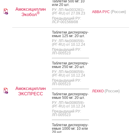
Таб­летки 500 мг: 10
или 20 шт.
Амоксициллин
РУ: ЛП-№(003281)-
(Россия)
АВВА РУС
®
(РГ-RU) от 27.09.23
Экобол
Предыдущий РУ:
ЛСР-001568/08
Таб­летки дис­перги­ру­
емые 125 мг: 20 шт.
РУ: ЛП-№(008059)-
(РГ-RU) от 10.12.24
Предыдущий РУ:
ЛП-005523
Таб­летки дис­перги­ру­
емые 250 мг: 20 шт.
РУ: ЛП-№(008059)-
(РГ-RU) от 10.12.24
Предыдущий РУ:
ЛП-005523
Амоксициллин
(Россия)
ЛЕККО
ЭКСПРЕСС
Таб­летки дис­перги­ру­
емые 500 мг: 20 шт.
РУ: ЛП-№(008059)-
(РГ-RU) от 10.12.24
Предыдущий РУ:
ЛП-005523
Таб­летки дис­перги­ру­
емые 1000 мг: 10 или
20 шт.