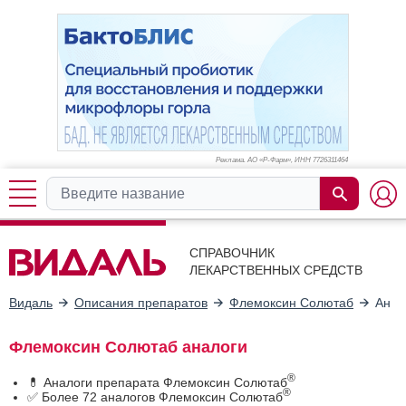
Реклама. АО «Р-Фарм», ИНН 772
6311464
СПРАВОЧНИК
ЛЕКАРСТВЕННЫХ СРЕДСТВ
Видаль
Описания препаратов
Флемоксин Солютаб
Анал
Флемоксин Солютаб аналоги
®
💊 Аналоги препарата Флемоксин Солютаб
®
✅ Более 72 аналогов Флемоксин Солютаб