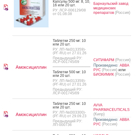
Кап­су­лы 500 мг: 8, 10,
Барнаульский завод
16 или 20 шт.
медицинских
РУ: ЛСР-006129/08
(Россия)
препаратов
от 01.08.08
Таб­летки 250 мг: 10
или 20 шт.
РУ: ЛП-№(013359)-
(РГ-RU) от 27.01.26
Предыдущий РУ:
(Россия)
СИТИФАРМ
ЛСР-001745/09
Произведено:
АВВА
Амоксициллин
или
(Россия)
РУС
Таб­летки 500 мг: 10
(Россия)
БИОХИМИК
или 20 шт.
РУ: ЛП-№(013359)-
(РГ-RU) от 27.01.26
Предыдущий РУ:
ЛСР-001745/09
Таб­летки 250 мг: 10
AVVA
или 20 шт.
PHARMACEUTICALS
РУ: ЛП-№(003300)-
Амоксициллин
(Кипр)
(РГ-RU) от 29.09.23
Произведено:
АВВА
Предыдущий РУ:
(Россия)
РУС
ЛП-000736