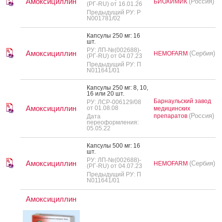
Амоксициллин
(Россия)
БИОХИМИК
(РГ-RU) от 16.01.26
Предыдущий РУ: Р
N001781/02
Кап­су­лы 250 мг: 16
шт.
РУ: ЛП-№(002688)-
Амоксициллин
(Сербия)
HEMOFARM
(РГ-RU) от 04.07.23
Предыдущий РУ: П
N011641/01
Кап­су­лы 250 мг: 8, 10,
16 или 20 шт.
Барнаульский завод
РУ: ЛСР-006129/08
Амоксициллин
от 01.08.08
медицинских
(Россия)
препаратов
Дата
переоформления:
05.05.22
Кап­су­лы 500 мг: 16
шт.
РУ: ЛП-№(002688)-
Амоксициллин
(Сербия)
HEMOFARM
(РГ-RU) от 04.07.23
Предыдущий РУ: П
N011641/01
Амоксициллин