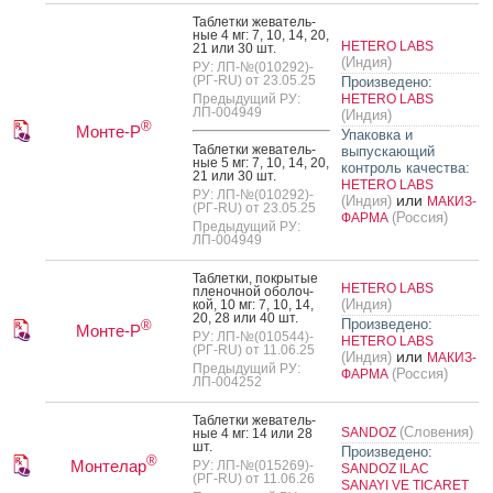
Таб­летки же­ватель­
ные 4 мг: 7, 10, 14, 20,
HETERO LABS
21 или 30 шт.
(Индия)
РУ: ЛП-№(010292)-
(РГ-RU) от 23.05.25
Произведено:
Предыдущий РУ:
HETERO LABS
ЛП-004949
(Индия)
®
Монте-Р
Упаковка и
Таб­летки же­ватель­
выпускающий
ные 5 мг: 7, 10, 14, 20,
контроль качества:
21 или 30 шт.
HETERO LABS
РУ: ЛП-№(010292)-
или
(Индия)
МАКИЗ-
(РГ-RU) от 23.05.25
(Россия)
ФАРМА
Предыдущий РУ:
ЛП-004949
Таб­летки, пок­ры­тые
HETERO LABS
пле­ноч­ной обо­лоч­
(Индия)
кой, 10 мг: 7, 10, 14,
20, 28 или 40 шт.
Произведено:
®
Монте-Р
РУ: ЛП-№(010544)-
HETERO LABS
(РГ-RU) от 11.06.25
или
(Индия)
МАКИЗ-
Предыдущий РУ:
(Россия)
ФАРМА
ЛП-004252
Таб­летки же­ватель­
(Словения)
SANDOZ
ные 4 мг: 14 или 28
шт.
Произведено:
®
Монтелар
РУ: ЛП-№(015269)-
SANDOZ ILAC
(РГ-RU) от 11.06.26
SANAYI VE TICARET