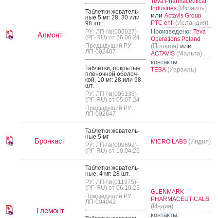
Teva Pharmaceutical
(Израиль)
Industries
Таб­летки же­ватель­
или
Actavis Group
ные 5 мг: 28, 30 или
(Исландия)
PTC ehf.
98 шт.
Произведено:
РУ: ЛП-№(006027)-
Teva
Алмонт
(РГ-RU) от 26.06.24
Operations Poland
или
Предыдущий РУ:
(Польша)
ЛП-002407
(Мальта)
ACTAVIS
контакты:
Таб­летки, пок­ры­тые
(Израиль)
ТЕВА
пле­ноч­ной обо­лоч­
кой, 10 мг: 28 или 98
шт.
РУ: ЛП-№(006133)-
(РГ-RU) от 05.07.24
Предыдущий РУ:
ЛП-002647
Таб­летки же­ватель­
ные 5 мг
Бронкаст
(Индия)
MICRO LABS
РУ: ЛП-№(009692)-
(РГ-RU) от 10.04.25
Таб­летки же­ватель­
ные, 4 мг: 28 шт.
РУ: ЛП-№(011975)-
(РГ-RU) от 06.10.25
GLENMARK
Предыдущий РУ:
PHARMACEUTICALS
ЛП-004042
(Индия)
Глемонт
контакты: