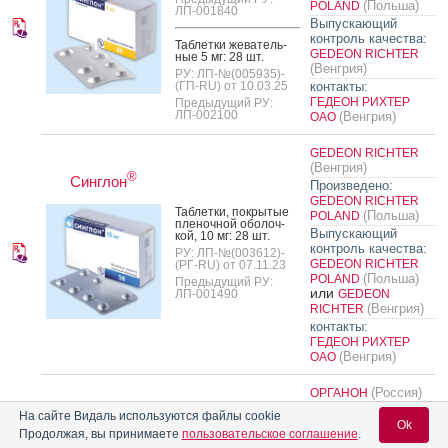
(Польша)
POLAND
ЛП-001840
Выпускающий
контроль качества:
Таб­летки же­ватель­
GEDEON RICHTER
ные 5 мг: 28 шт.
(Венгрия)
РУ: ЛП-№(005935)-
(ГП-RU) от 10.03.25
контакты:
ГЕДЕОН РИХТЕР
Предыдущий РУ:
ЛП-002100
(Венгрия)
ОАО
GEDEON RICHTER
(Венгрия)
®
Синглон
Произведено:
GEDEON RICHTER
Таб­летки, пок­ры­тые
(Польша)
POLAND
пле­ноч­ной обо­лоч­
Выпускающий
кой, 10 мг: 28 шт.
контроль качества:
РУ: ЛП-№(003612)-
GEDEON RICHTER
(РГ-RU) от 07.11.23
(Польша)
POLAND
Предыдущий РУ:
или
ЛП-001490
GEDEON
(Венгрия)
RICHTER
контакты:
ГЕДЕОН РИХТЕР
(Венгрия)
ОАО
(Россия)
ОРГАНОН
Произведено:
На сайте Видаль используются файлы cookie
Ok
ORGANON PHARMA
Продолжая, вы принимаете
пользовательское соглашение
.
(UK)