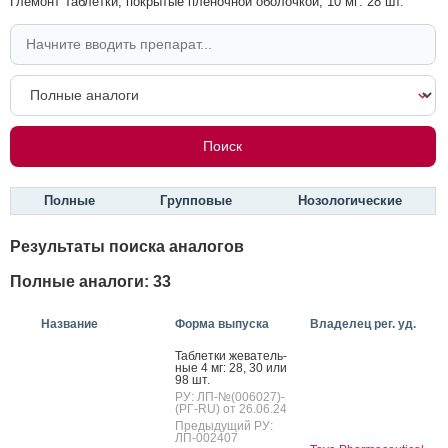
Глемонт Таблетки, покрытые пленочной оболочкой, 10 мг: 28 шт.
Полные
Групповые
Нозологические
Результаты поиска аналогов
Полные аналоги: 33
Название
Форма выпуска
Владелец рег. уд.
Таб­летки же­ватель­
ные 4 мг: 28, 30 или
98 шт.
РУ: ЛП-№(006027)-
(РГ-RU) от 26.06.24
Предыдущий РУ:
ЛП-002407