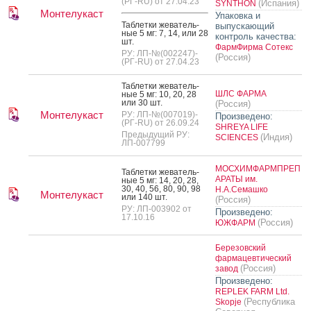
(РГ-RU) от 27.04.23
(Испания)
SYNTHON
Монтелукаст
Упаковка и
Таб­летки же­ватель­
выпускающий
ные 5 мг: 7, 14, или 28
контроль качества:
шт.
ФармФирма Сотекс
РУ: ЛП-№(002247)-
(Россия)
(РГ-RU) от 27.04.23
Таб­летки же­ватель­
ШЛС ФАРМА
ные 5 мг: 10, 20, 28
или 30 шт.
(Россия)
Монтелукаст
РУ: ЛП-№(007019)-
Произведено:
(РГ-RU) от 26.09.24
SHREYA LIFE
Предыдущий РУ:
(Индия)
SCIENCES
ЛП-007799
МОСХИМФАРМПРЕП
Таб­летки же­ватель­
АРАТЫ им.
ные 5 мг: 14, 20, 28,
30, 40, 56, 80, 90, 98
Н.А.Семашко
Монтелукаст
или 140 шт.
(Россия)
РУ: ЛП-003902 от
Произведено:
17.10.16
(Россия)
ЮЖФАРМ
Березовский
фармацевтический
(Россия)
завод
Произведено:
REPLEK FARM Ltd.
(Республика
Skopje