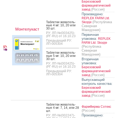
Березовский
фармацевтический
(Россия)
завод
Произведено:
REPLEK FARM Ltd.
(Республика
Таб­летки же­ватель­
Skopje
ные 4 мг: 10, 20 или
Северная
30 шт.
Монтелукаст
Македония)
РУ: ЛП-№(003425)-
Первичная
(РГ-RU) от 16.10.23
упаковка:
REPLEK
Предыдущий РУ:
FARM Ltd. Skopje
ЛП-005304
(Республика
Северная
Таб­летки же­ватель­
Македония)
ные 5 мг: 10, 20 или
30 шт.
Вторичная
упаковка:
РУ: ЛП-№(003425)-
(РГ-RU) от 16.10.23
Березовский
Предыдущий РУ:
фармацевтический
ЛП-005304
(Россия)
завод
Выпускающий
контроль качества:
Березовский
фармацевтический
(Россия)
завод
Таб­летки же­ватель­
ФармФирма Сотекс
ные 4 мг: 7, 14, или 28
(Россия)
шт.
Произведено:
РУ: ЛП-№(002247)-