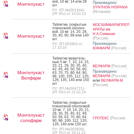
кой, 10 мг: 14 или 28
Произведено:
Монтелукаст
шт.
SYNTHON HISPANIA
РУ: ЛП-№(001944)-
(Испания)
(РГ-RU) от 14.03.23
Таб­летки, пок­ры­тые
МОСХИМФАРМПРЕП
пле­ноч­ной обо­лоч­
АРАТЫ им.
кой, 10 мг: 14, 20, 28,
Н.А.Семашко
30, 40, 90, 98 или 140
Монтелукаст
(Россия)
шт.
Произведено:
РУ: ЛП-003903 от
17.10.16
(Россия)
ЮЖФАРМ
Таб­летки же­ватель­
ные 5 мг: 7, 10, 14, 15,
20, 21, 28, 30, 35, 40,
(Россия)
ВЕЛФАРМ
42, 45, 49, 50, 56, 60,
Произведено:
Монтелукаст
63, 70, 75, 80, 84, 90,
(Россия)
ВЕЛФАРМ
98, 100, 105, 112, 120,
Велфарм
126, 135, 140 или 150
или
ВЕЛФАРМ-М
шт.
(Россия)
РУ: ЛП-№(004721)-
(РГ-RU) от 22.02.24
Таб­летки, пок­ры­тые
пле­ноч­ной обо­лоч­кой
10 мг: 7, 10, 14, 20, 21,
28, 30, 35, 40, 42, 49,
Монтелукаст
50, 56, 63, 70, 80, 84,
(Россия)
ГРОТЕКС
солофарм
90, 98, 100, 112, 120,
126, 140 или 150 шт.
РУ: ЛП-№(003839)-
(РГ-RU) от 29.11.23