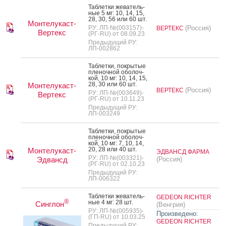
Таб­летки же­ватель­
ные 5 мг: 10, 14, 15,
28, 30, 56 или 60 шт.
Монтелукаст-
РУ: ЛП-№(003157)-
(Россия)
ВЕРТЕКС
Вертекс
(РГ-RU) от 08.09.23
Предыдущий РУ:
ЛП-002862
Таб­летки, пок­ры­тые
пле­ноч­ной обо­лоч­
кой, 10 мг: 10, 14, 15,
28, 30 или 60 шт.
Монтелукаст-
(Россия)
ВЕРТЕКС
РУ: ЛП-№(003649)-
Вертекс
(РГ-RU) от 10.11.23
Предыдущий РУ:
ЛП-003249
Таб­летки, пок­ры­тые
пле­ноч­ной обо­лоч­
кой, 10 мг: 7, 10, 14,
20, 28 или 40 шт.
Монтелукаст-
ЭДВАНСД ФАРМА
РУ: ЛП-№(003321)-
Эдвансд
(Россия)
(РГ-RU) от 02.10.23
Предыдущий РУ:
ЛП-006322
Таб­летки же­ватель­
GEDEON RICHTER
®
ные 4 мг: 28 шт.
Синглон
(Венгрия)
РУ: ЛП-№(005935)-
Произведено:
(ГП-RU) от 10.03.25
GEDEON RICHTER
Предыдущий РУ: