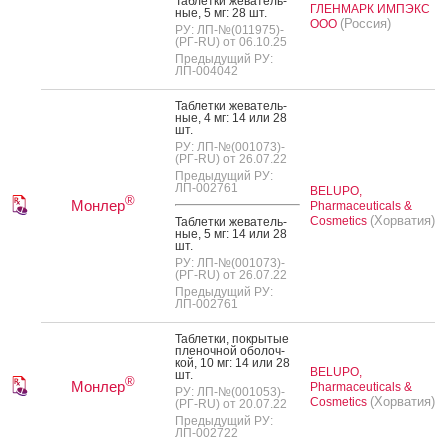
Таб­летки же­ватель­
ГЛЕНМАРК ИМПЭКС
ные, 5 мг: 28 шт.
(Россия)
ООО
РУ: ЛП-№(011975)-
(РГ-RU) от 06.10.25
Предыдущий РУ:
ЛП-004042
Таб­летки же­ватель­
ные, 4 мг: 14 или 28
шт.
РУ: ЛП-№(001073)-
(РГ-RU) от 26.07.22
Предыдущий РУ:
ЛП-002761
BELUPO,
®
Монлер
Pharmaceuticals &
(Хорватия)
Cosmetics
Таб­летки же­ватель­
ные, 5 мг: 14 или 28
шт.
РУ: ЛП-№(001073)-
(РГ-RU) от 26.07.22
Предыдущий РУ:
ЛП-002761
Таб­летки, пок­ры­тые
пле­ноч­ной обо­лоч­
кой, 10 мг: 14 или 28
BELUPO,
шт.
®
Монлер
Pharmaceuticals &
РУ: ЛП-№(001053)-
(Хорватия)
Cosmetics
(РГ-RU) от 20.07.22
Предыдущий РУ:
ЛП-002722