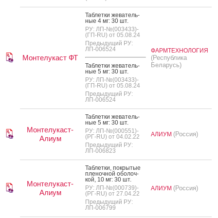
Таб­летки же­ватель­
ные 4 мг: 30 шт.
РУ: ЛП-№(003433)-
(ГП-RU) от 05.08.24
Предыдущий РУ:
ЛП-006524
ФАРМТЕХНОЛОГИЯ
Монтелукаст ФТ
(Республика
Беларусь)
Таб­летки же­ватель­
ные 5 мг: 30 шт.
РУ: ЛП-№(003433)-
(ГП-RU) от 05.08.24
Предыдущий РУ:
ЛП-006524
Таб­летки же­ватель­
ные 5 мг: 30 шт.
Монтелукаст-
РУ: ЛП-№(000551)-
(Россия)
АЛИУМ
(РГ-RU) от 04.02.22
Алиум
Предыдущий РУ:
ЛП-006823
Таб­летки, пок­ры­тые
пле­ноч­ной обо­лоч­
кой, 10 мг: 30 шт.
Монтелукаст-
РУ: ЛП-№(000739)-
(Россия)
АЛИУМ
Алиум
(РГ-RU) от 27.04.22
Предыдущий РУ:
ЛП-006799