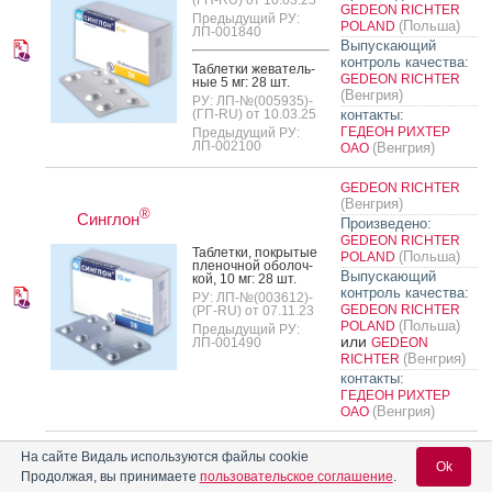
GEDEON RICHTER
Предыдущий РУ:
(Польша)
POLAND
ЛП-001840
Выпускающий
контроль качества:
Таб­летки же­ватель­
GEDEON RICHTER
ные 5 мг: 28 шт.
(Венгрия)
РУ: ЛП-№(005935)-
(ГП-RU) от 10.03.25
контакты:
ГЕДЕОН РИХТЕР
Предыдущий РУ:
ЛП-002100
(Венгрия)
ОАО
GEDEON RICHTER
(Венгрия)
®
Синглон
Произведено:
GEDEON RICHTER
Таб­летки, пок­ры­тые
(Польша)
POLAND
пле­ноч­ной обо­лоч­
Выпускающий
кой, 10 мг: 28 шт.
контроль качества:
РУ: ЛП-№(003612)-
GEDEON RICHTER
(РГ-RU) от 07.11.23
(Польша)
POLAND
Предыдущий РУ:
или
ЛП-001490
GEDEON
(Венгрия)
RICHTER
контакты:
ГЕДЕОН РИХТЕР
(Венгрия)
ОАО
(Россия)
ОРГАНОН
На сайте Видаль используются файлы cookie
Ok
Произведено:
Продолжая, вы принимаете
пользовательское соглашение
.
ORGANON PHARMA