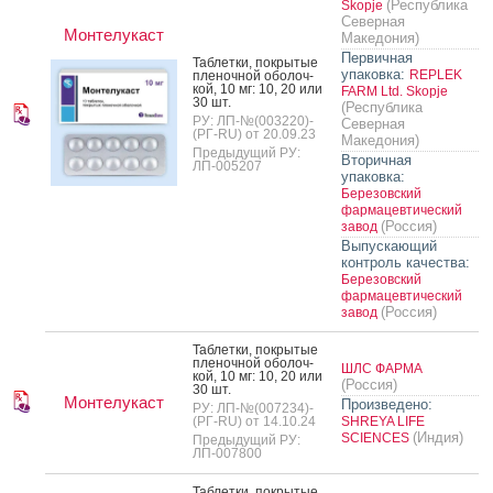
(Республика
Skopje
Северная
Монтелукаст
Македония)
Первичная
Таб­летки, пок­ры­тые
упаковка:
REPLEK
пле­ноч­ной обо­лоч­
кой, 10 мг: 10, 20 или
FARM Ltd. Skopje
30 шт.
(Республика
РУ: ЛП-№(003220)-
Северная
(РГ-RU) от 20.09.23
Македония)
Предыдущий РУ:
Вторичная
ЛП-005207
упаковка:
Березовский
фармацевтический
(Россия)
завод
Выпускающий
контроль качества:
Березовский
фармацевтический
(Россия)
завод
Таб­летки, пок­ры­тые
пле­ноч­ной обо­лоч­
ШЛС ФАРМА
кой, 10 мг: 10, 20 или
(Россия)
30 шт.
Монтелукаст
Произведено:
РУ: ЛП-№(007234)-
(РГ-RU) от 14.10.24
SHREYA LIFE
(Индия)
SCIENCES
Предыдущий РУ:
ЛП-007800
Таб­летки, пок­ры­тые