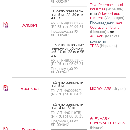
ЛП-002407
Teva Pharmaceutical
(Израиль)
Industries
Таб­летки же­ватель­
или
Actavis Group
ные 5 мг: 28, 30 или
(Исландия)
PTC ehf.
98 шт.
Произведено:
РУ: ЛП-№(006027)-
Teva
Алмонт
(РГ-RU) от 26.06.24
Operations Poland
или
Предыдущий РУ:
(Польша)
ЛП-002407
(Мальта)
ACTAVIS
контакты:
Таб­летки, пок­ры­тые
(Израиль)
ТЕВА
пле­ноч­ной обо­лоч­
кой, 10 мг: 28 или 98
шт.
РУ: ЛП-№(006133)-
(РГ-RU) от 05.07.24
Предыдущий РУ:
ЛП-002647
Таб­летки же­ватель­
ные 5 мг
Бронкаст
(Индия)
MICRO LABS
РУ: ЛП-№(009692)-
(РГ-RU) от 10.04.25
Таб­летки же­ватель­
ные, 4 мг: 28 шт.
РУ: ЛП-№(011975)-
(РГ-RU) от 06.10.25
GLENMARK
Предыдущий РУ:
PHARMACEUTICALS
ЛП-004042
(Индия)
Глемонт