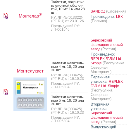
Таб­летки, пок­ры­тые
пле­ноч­ной обо­лоч­
кой, 10 мг: 14 или 28
(Словения)
SANDOZ
шт.
®
Монтелар
Произведено:
LEK
РУ: ЛП-№(013322)-
(Польша)
(РГ-RU) от 23.01.26
Предыдущий РУ:
ЛП-001546
Березовский
фармацевтический
(Россия)
завод
Произведено:
REPLEK FARM Ltd.
(Республика
Таб­летки же­ватель­
Skopje
ные 4 мг: 10, 20 или
Северная
30 шт.
Монтелукаст
Македония)
РУ: ЛП-№(003425)-
Первичная
(РГ-RU) от 16.10.23
упаковка:
REPLEK
Предыдущий РУ:
FARM Ltd. Skopje
ЛП-005304
(Республика
Северная
Таб­летки же­ватель­
Македония)
ные 5 мг: 10, 20 или
30 шт.
Вторичная
упаковка:
РУ: ЛП-№(003425)-
(РГ-RU) от 16.10.23
Березовский
Предыдущий РУ:
фармацевтический
ЛП-005304
(Россия)
завод
Выпускающий