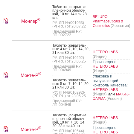
Таб­летки, пок­ры­тые
пле­ноч­ной обо­лоч­
кой, 10 мг: 14 или 28
BELUPO,
шт.
®
Монлер
Pharmaceuticals &
РУ: ЛП-№(001053)-
(Хорватия)
Cosmetics
(РГ-RU) от 20.07.22
Предыдущий РУ:
ЛП-002722
Таб­летки же­ватель­
ные 4 мг: 7, 10, 14, 20,
HETERO LABS
21 или 30 шт.
(Индия)
РУ: ЛП-№(010292)-
(РГ-RU) от 23.05.25
Произведено:
Предыдущий РУ:
HETERO LABS
ЛП-004949
(Индия)
®
Монте-Р
Упаковка и
Таб­летки же­ватель­
выпускающий
ные 5 мг: 7, 10, 14, 20,
контроль качества:
21 или 30 шт.
HETERO LABS
РУ: ЛП-№(010292)-
или
(Индия)
МАКИЗ-
(РГ-RU) от 23.05.25
(Россия)
ФАРМА
Предыдущий РУ:
ЛП-004949
Таб­летки, пок­ры­тые
HETERO LABS
пле­ноч­ной обо­лоч­
(Индия)
кой, 10 мг: 7, 10, 14,
20, 28 или 40 шт.
Произведено:
®
Монте-Р
РУ: ЛП-№(010544)-
HETERO LABS