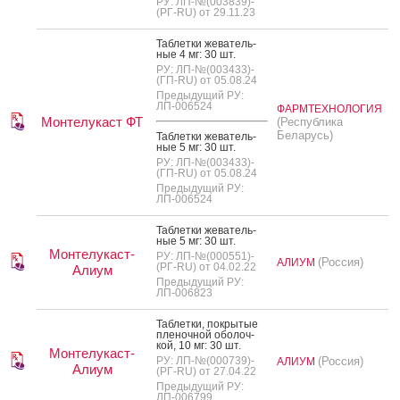
РУ: ЛП-№(003839)-
(РГ-RU) от 29.11.23
Таб­летки же­ватель­
ные 4 мг: 30 шт.
РУ: ЛП-№(003433)-
(ГП-RU) от 05.08.24
Предыдущий РУ:
ЛП-006524
ФАРМТЕХНОЛОГИЯ
Монтелукаст ФТ
(Республика
Беларусь)
Таб­летки же­ватель­
ные 5 мг: 30 шт.
РУ: ЛП-№(003433)-
(ГП-RU) от 05.08.24
Предыдущий РУ:
ЛП-006524
Таб­летки же­ватель­
ные 5 мг: 30 шт.
Монтелукаст-
РУ: ЛП-№(000551)-
(Россия)
АЛИУМ
(РГ-RU) от 04.02.22
Алиум
Предыдущий РУ:
ЛП-006823
Таб­летки, пок­ры­тые
пле­ноч­ной обо­лоч­
кой, 10 мг: 30 шт.
Монтелукаст-
РУ: ЛП-№(000739)-
(Россия)
АЛИУМ
Алиум
(РГ-RU) от 27.04.22
Предыдущий РУ:
ЛП-006799