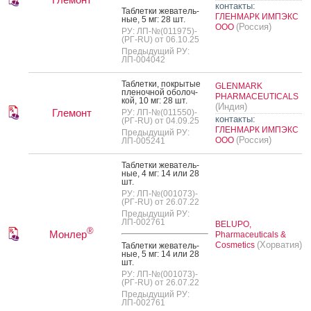
контакты:
Таб­летки же­ватель­
ГЛЕНМАРК ИМПЭКС
ные, 5 мг: 28 шт.
(Россия)
ООО
РУ: ЛП-№(011975)-
(РГ-RU) от 06.10.25
Предыдущий РУ:
ЛП-004042
Таб­летки, пок­ры­тые
GLENMARK
пле­ноч­ной обо­лоч­
PHARMACEUTICALS
кой, 10 мг: 28 шт.
(Индия)
Глемонт
РУ: ЛП-№(011550)-
контакты:
(РГ-RU) от 04.09.25
ГЛЕНМАРК ИМПЭКС
Предыдущий РУ:
(Россия)
ООО
ЛП-005241
Таб­летки же­ватель­
ные, 4 мг: 14 или 28
шт.
РУ: ЛП-№(001073)-
(РГ-RU) от 26.07.22
Предыдущий РУ:
ЛП-002761
BELUPO,
®
Монлер
Pharmaceuticals &
(Хорватия)
Cosmetics
Таб­летки же­ватель­
ные, 5 мг: 14 или 28
шт.
РУ: ЛП-№(001073)-
(РГ-RU) от 26.07.22
Предыдущий РУ:
ЛП-002761