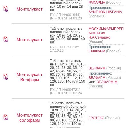
(Россия)
РАФАРМА
пле­ноч­ной обо­лоч­
кой, 10 мг: 14 или 28
Произведено:
Монтелукаст
шт.
SYNTHON HISPANIA
РУ: ЛП-№(001944)-
(Испания)
(РГ-RU) от 14.03.23
Таб­летки, пок­ры­тые
МОСХИМФАРМПРЕП
пле­ноч­ной обо­лоч­
АРАТЫ им.
кой, 10 мг: 14, 20, 28,
Н.А.Семашко
30, 40, 90, 98 или 140
Монтелукаст
(Россия)
шт.
Произведено:
РУ: ЛП-003903 от
17.10.16
(Россия)
ЮЖФАРМ
Таб­летки же­ватель­
ные 5 мг: 7, 10, 14, 15,
20, 21, 28, 30, 35, 40,
(Россия)
ВЕЛФАРМ
42, 45, 49, 50, 56, 60,
Произведено:
Монтелукаст
63, 70, 75, 80, 84, 90,
(Россия)
ВЕЛФАРМ
98, 100, 105, 112, 120,
Велфарм
126, 135, 140 или 150
или
ВЕЛФАРМ-М
шт.
(Россия)
РУ: ЛП-№(004721)-
(РГ-RU) от 22.02.24
Таб­летки, пок­ры­тые
пле­ноч­ной обо­лоч­кой
10 мг: 7, 10, 14, 20, 21,
28, 30, 35, 40, 42, 49,
Монтелукаст
50, 56, 63, 70, 80, 84,
(Россия)
ГРОТЕКС
солофарм
90, 98, 100, 112, 120,
126, 140 или 150 шт.