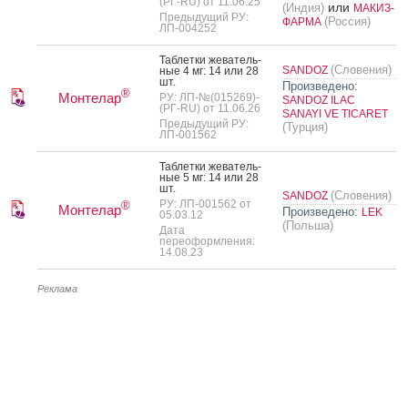
(РГ-RU) от 11.06.25
или
(Индия)
МАКИЗ-
Предыдущий РУ:
(Россия)
ФАРМА
ЛП-004252
Таб­летки же­ватель­
(Словения)
SANDOZ
ные 4 мг: 14 или 28
шт.
Произведено:
®
Монтелар
РУ: ЛП-№(015269)-
SANDOZ ILAC
(РГ-RU) от 11.06.26
SANAYI VE TICARET
Предыдущий РУ:
(Турция)
ЛП-001562
Таб­летки же­ватель­
ные 5 мг: 14 или 28
шт.
(Словения)
SANDOZ
РУ: ЛП-001562 от
®
Монтелар
Произведено:
LEK
05.03.12
(Польша)
Дата
переоформления:
14.08.23
Реклама