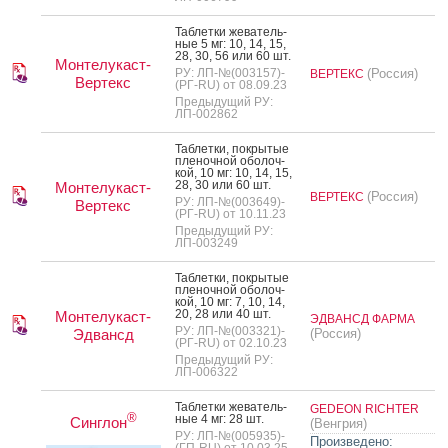
Таб­летки же­ватель­
ные 5 мг: 10, 14, 15,
28, 30, 56 или 60 шт.
Монтелукаст-
РУ: ЛП-№(003157)-
(Россия)
ВЕРТЕКС
Вертекс
(РГ-RU) от 08.09.23
Предыдущий РУ:
ЛП-002862
Таб­летки, пок­ры­тые
пле­ноч­ной обо­лоч­
кой, 10 мг: 10, 14, 15,
28, 30 или 60 шт.
Монтелукаст-
(Россия)
ВЕРТЕКС
РУ: ЛП-№(003649)-
Вертекс
(РГ-RU) от 10.11.23
Предыдущий РУ:
ЛП-003249
Таб­летки, пок­ры­тые
пле­ноч­ной обо­лоч­
кой, 10 мг: 7, 10, 14,
20, 28 или 40 шт.
Монтелукаст-
ЭДВАНСД ФАРМА
РУ: ЛП-№(003321)-
Эдвансд
(Россия)
(РГ-RU) от 02.10.23
Предыдущий РУ:
ЛП-006322
Таб­летки же­ватель­
GEDEON RICHTER
®
ные 4 мг: 28 шт.
Синглон
(Венгрия)
РУ: ЛП-№(005935)-
Произведено:
(ГП-RU) от 10.03.25