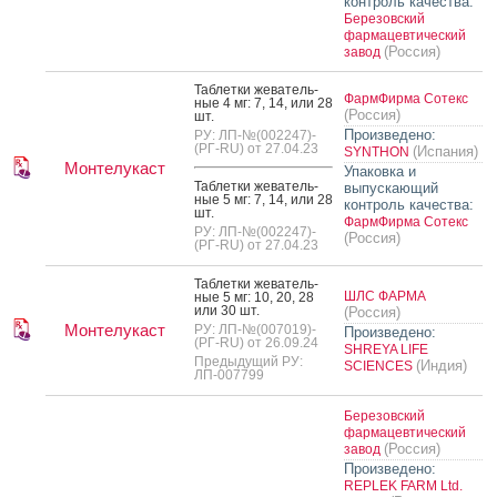
контроль качества:
Березовский
фармацевтический
(Россия)
завод
Таб­летки же­ватель­
ФармФирма Сотекс
ные 4 мг: 7, 14, или 28
(Россия)
шт.
Произведено:
РУ: ЛП-№(002247)-
(РГ-RU) от 27.04.23
(Испания)
SYNTHON
Монтелукаст
Упаковка и
Таб­летки же­ватель­
выпускающий
ные 5 мг: 7, 14, или 28
контроль качества:
шт.
ФармФирма Сотекс
РУ: ЛП-№(002247)-
(Россия)
(РГ-RU) от 27.04.23
Таб­летки же­ватель­
ШЛС ФАРМА
ные 5 мг: 10, 20, 28
или 30 шт.
(Россия)
Монтелукаст
РУ: ЛП-№(007019)-
Произведено:
(РГ-RU) от 26.09.24
SHREYA LIFE
Предыдущий РУ:
(Индия)
SCIENCES
ЛП-007799
Березовский
фармацевтический
(Россия)
завод
Произведено:
REPLEK FARM Ltd.