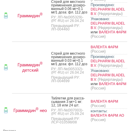
Спрей для мес­тно­го
Произведено:
при­мене­ния до­зиро­
ван­ный 0.06 мг+0.1
DELPHARM BLADEL
мг/1 до­за: фл. 112 доз
(Нидерланды)
B.V.
®
Граммидин
РУ: ЛП-№(005329)-
Упаковано:
(РГ-RU) от 26.04.24
DELPHARM BLADEL
Предыдущий РУ:
(Нидерланды)
B.V.
ЛП-004460
или
ВАЛЕНТА ФАРМ
(Россия)
ВАЛЕНТА ФАРМ
(Россия)
Спрей для мес­тно­го
Произведено:
при­мене­ния до­зиро­
ван­ный 0.03 мг+0.1
DELPHARM BLADEL
®
мг/1 до­за: фл. 112 доз
Граммидин
(Нидерланды)
B.V.
РУ: ЛП-№(005332)-
детский
Упаковано:
(РГ-RU) от 26.04.24
DELPHARM BLADEL
Предыдущий РУ:
(Нидерланды)
B.V.
ЛП-004699
или
ВАЛЕНТА ФАРМ
(Россия)
Таб­летки для рас­са­
ВАЛЕНТА ФАРМ
сыва­ния 3 мг+1 мг:
12, 18 или 24 шт.
(Россия)
®
Граммидин
нео
РУ: ЛП-№(007003)-
контакты:
(РГ-RU) от 25.09.24
ВАЛЕНТА ФАРМ АО
Предыдущий РУ:
(Россия)
ЛСР-010598/08
Реклама