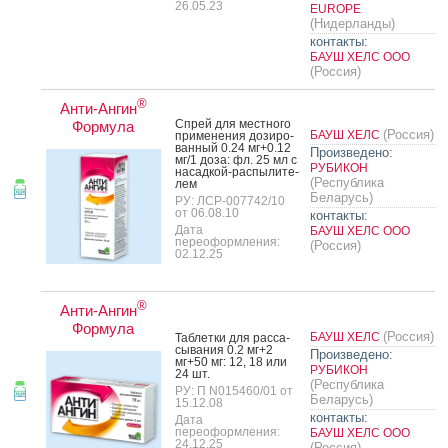
26.05.23
EUROPE
(Нидерланды)
контакты:
БАУШ ХЕЛС ООО
(Россия)
®
Анти-Ангин
Спрей для мес­тно­го
Формула
(Россия)
БАУШ ХЕЛС
при­мене­ния до­зиро­
ван­ный 0.24 мг+0.12
Произведено:
мг/1 до­за: фл. 25 мл с
РУБИКОН
на­сад­кой-рас­пы­лите­
(Республика
лем
Беларусь)
РУ: ЛСР-007742/10
от 06.08.10
контакты:
Дата
БАУШ ХЕЛС ООО
переоформления:
(Россия)
02.12.25
®
Анти-Ангин
Формула
(Россия)
БАУШ ХЕЛС
Таб­летки для рас­са­
сыва­ния 0.2 мг+2
Произведено:
мг+50 мг: 12, 18 или
РУБИКОН
24 шт.
(Республика
РУ: П N015460/01 от
Беларусь)
15.12.08
контакты:
Дата
переоформления:
БАУШ ХЕЛС ООО
24.12.25
(Россия)