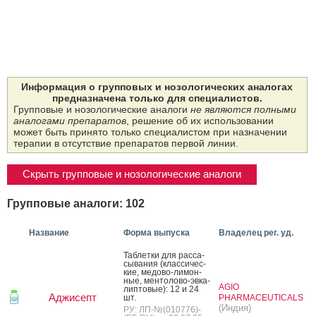
Информация о групповых и нозологических аналогах
предназначена только для специалистов.
Групповые и нозологические аналоги
не являются полными
аналогами препаратов
, решение об их использовании
может быть принято только специалистом при назначении
терапии в отсутствие препаратов первой линии.
Скрыть групповые и нозологические аналоги
Групповые аналоги: 102
Название
Форма выпуска
Владелец рег. уд.
Таб­летки для рас­са­
сыва­ния (клас­си­чес­
кие, ме­дово-ли­мон­
ные, мен­то­лово-эв­ка­
AGIO
лип­то­вые): 12 и 24
Аджисепт
шт.
PHARMACEUTICALS
(Индия)
РУ: ЛП-№(010776)-