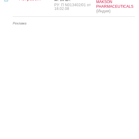
MAKSON
РУ: П N013402/01 от
PHARMACEUTICALS
18.02.08
(Индия)
Реклама