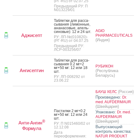
(РГ-RU) от 02.07.25
Предыдущий РУ: П
N013229/01
Таб­летки для рас­са­
сыва­ния (ли­мон­ные,
ана­насо­вые, апель­
AGIO
си­новые): 12 и 24 шт.
Аджисепт
PHARMACEUTICALS
РУ: ЛП-№(010820)-
(Индия)
(РГ-RU) от 04.07.25
Предыдущий РУ:
ЛСР-003256/07
Таб­летки для рас­са­
сыва­ния 0.2 мг+2
РУБИКОН
мг+50 мг: 12 или 18
Ангисептин
(Республика
шт.
Беларусь)
РУ: ЛП-008292 от
23.06.22
(Россия)
БАУШ ХЕЛС
Произведено:
Dr.
med. AUFDERMAUR
(Швейцария)
Пас­тилки 2 мг+0.2
Упаковано:
Dr. med.
мг+50 мг: 12 или 24
AUFDERMAUR
шт.
(Швейцария)
®
Анти-Ангин
РУ: П N015460/02 от
Выпускающий
12.12.08
Формула
контроль качества:
Дата
переоформления:
NATUR PRODUKT