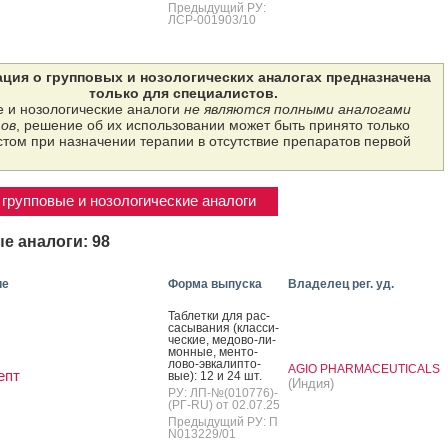
Предыдущий РУ:
ЛСР-001903/10
ция о групповых и нозологических аналогах предназначена
только для специалистов.
 и нозологические аналоги
не являются полными аналогами
ов
, решение об их использовании может быть принято только
том при назначении терапии в отсутствие препаратов первой
групповые и нозологические аналоги
е аналоги: 98
ие
Форма выпуска
Владелец рег. уд.
Таб­летки для рас­
са­сыва­ния (клас­си­
чес­кие, ме­дово-ли­
мон­ные, мен­то­
лово-эв­ка­лип­то­
AGIO PHARMACEUTICALS
епт
вые): 12 и 24 шт.
(Индия)
РУ: ЛП-№(010776)-
(РГ-RU) от 02.07.25
Предыдущий РУ: П
N013229/01