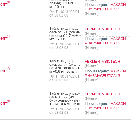
®
ловые) 1.2 мг+0.6
епт
Произведено:
MAKSON
мг: 16 шт.
PHARMACEUTICALS
РУ: П N013402/01
(Индия)
от 18.02.08
Таб­летки для рас­
FERMENTA BIOTECH
са­сыва­ния (апель­
(Индия)
си­новые) 1.2 мг+0.6
®
епт
Произведено:
MAKSON
мг: 16 шт.
PHARMACEUTICALS
РУ: П N013402/01
(Индия)
от 18.02.08
Таб­летки для рас­
FERMENTA BIOTECH
са­сыва­ния (виш­не­
(Индия)
во-мен­то­ловые) 1.2
®
епт
Произведено:
MAKSON
мг+0.6 мг: 16 шт.
PHARMACEUTICALS
РУ: П N013402/01
(Индия)
от 18.02.08
Таб­летки для рас­
FERMENTA BIOTECH
са­сыва­ния (им­
(Индия)
бирно-ли­мон­ные)
®
епт
Произведено:
MAKSON
1.2 мг+0.6 мг: 16 шт.
PHARMACEUTICALS
РУ: П N013402/01
(Индия)
от 18.02.08