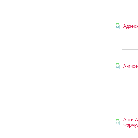
Аджис
Ангисе
Анти-А
Форму