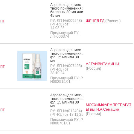
А­эро­золь для мес­
тно­го при­мене­ния:
бал­ло­ны 30 мл или
45 мл
пт
РУ: ЛП-№(009248)-
(Россия)
ЖЕНЕЛ РД
(РГ-RU) от
14.03.25
Предыдущий РУ:
ЛП-006374
А­эро­золь для мес­
тно­го при­мене­ния:
фл. 15 мл или 30
мл
АЛТАЙВИТАМИНЫ
пт
РУ: ЛП-№(007423)-
(Россия)
(РГ-RU) от
28.10.24
Предыдущий РУ: Р
N002515/01
А­эро­золь для мес­
тно­го при­мене­ния:
фл. 15 мл или 30
МОСХИМФАРМПРЕПАРАТ
мл
пт
Ы им. Н.А.Семашко
РУ: ЛП-№(012494)-
(Россия)
(РГ-RU) от 18.11.25
Предыдущий РУ: Р
N000761/01