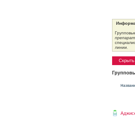
Информа
Групповые
препарат
специалис
линии.
Скрыть 
Групповы
Назван
Аджис