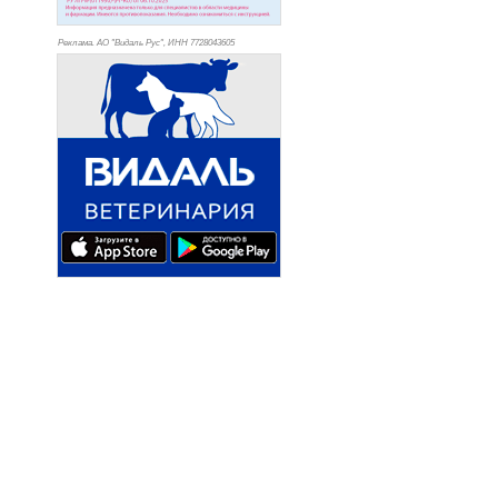
Реклама. АО "Видаль Рус", ИНН 772
8043605