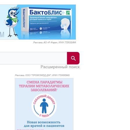
Реклама. АО «Р-Фарм», ИНН 772
6311464
Расширенный поиск
Реклама. ООО "ПРОМОМЕД ДМ", ИНН 772
4365841