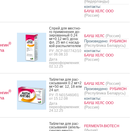
(Нидерланды)
контакты:
БАУШ ХЕЛС ООО
(Россия)
Спрей для мес­тно­
го при­мене­ния до­
зиро­ван­ный 0.24
(Россия)
БАУШ ХЕЛС
мг+0.12 мг/1 до­за:
Произведено:
РУБИКОН
фл. 25 мл с на­сад­
®
нгин
(Республика Беларусь)
кой-рас­пы­лите­лем
ла
контакты:
РУ: ЛСР-007742/10
от 06.08.10
БАУШ ХЕЛС ООО
Дата
(Россия)
переоформления:
02.12.25
Таб­летки для рас­
са­сыва­ния 0.2 мг+2
(Россия)
БАУШ ХЕЛС
мг+50 мг: 12, 18 или
Произведено:
РУБИКОН
24 шт.
®
нгин
(Республика Беларусь)
РУ: П N015460/01
ла
контакты:
от 15.12.08
БАУШ ХЕЛС ООО
Дата
переоформления:
(Россия)
24.12.25
Таб­летки для рас­
FERMENTA BIOTECH
са­сыва­ния (апель­
(Индия)
си­ново-мен­то­