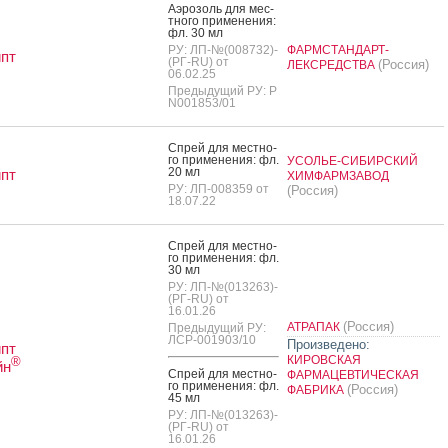
А­эро­золь для мес­
тно­го при­мене­ния:
фл. 30 мл
РУ: ЛП-№(008732)-
ФАРМСТАНДАРТ-
пт
(РГ-RU) от
(Россия)
ЛЕКСРЕДСТВА
06.02.25
Предыдущий РУ: Р
N001853/01
Спрей для мес­тно­
го при­мене­ния: фл.
УСОЛЬЕ-СИБИРСКИЙ
20 мл
пт
ХИМФАРМЗАВОД
РУ: ЛП-008359 от
(Россия)
18.07.22
Спрей для мес­тно­
го при­мене­ния: фл.
30 мл
РУ: ЛП-№(013263)-
(РГ-RU) от
16.01.26
(Россия)
АТРАПАК
Предыдущий РУ:
ЛСР-001903/10
Произведено:
пт
КИРОВСКАЯ
®
йн
Спрей для мес­тно­
ФАРМАЦЕВТИЧЕСКАЯ
го при­мене­ния: фл.
(Россия)
ФАБРИКА
45 мл
РУ: ЛП-№(013263)-
(РГ-RU) от
16.01.26