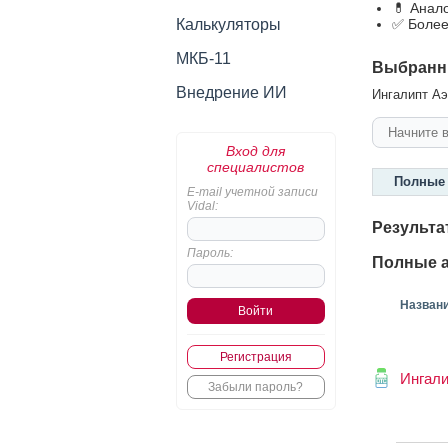
💊 Анал
Калькуляторы
✅ Более
МКБ-11
Выбранн
Внедрение ИИ
Ингалипт Аэ
Вход для
специалистов
Полные 
E-mail учетной записи
Vidal:
Результа
Пароль:
Полные а
Назван
Регистрация
Ингали
Забыли пароль?