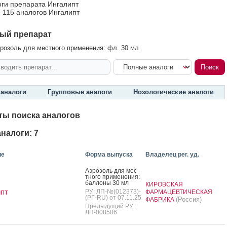
оги препарата Ингалипт
 115 аналогов Ингалипт
ый препарат
розоль для местного применения: фл. 30 мл
аналоги
Групповые аналоги
Нозологические аналоги
ты поиска аналогов
налоги: 7
ие
Форма выпуска
Владелец рег. уд.
А­эро­золь для мес­
тно­го при­мене­ния:
бал­ло­ны 30 мл
КИРОВСКАЯ
пт
РУ: ЛП-№(012373)-
ФАРМАЦЕВТИЧЕСКАЯ
(РГ-RU) от 07.11.25
(Россия)
ФАБРИКА
Предыдущий РУ:
ЛП-008586