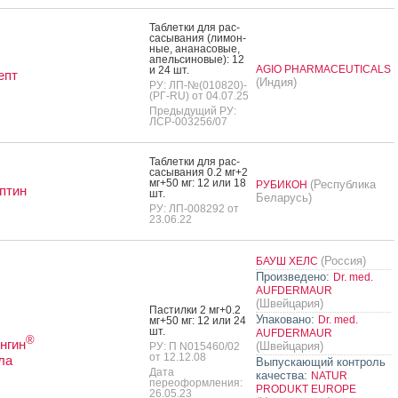
Таб­летки для рас­
са­сыва­ния (ли­мон­
ные, ана­насо­вые,
апель­си­новые): 12
AGIO PHARMACEUTICALS
и 24 шт.
епт
(Индия)
РУ: ЛП-№(010820)-
(РГ-RU) от 04.07.25
Предыдущий РУ:
ЛСР-003256/07
Таб­летки для рас­
са­сыва­ния 0.2 мг+2
мг+50 мг: 12 или 18
(Республика
РУБИКОН
птин
шт.
Беларусь)
РУ: ЛП-008292 от
23.06.22
(Россия)
БАУШ ХЕЛС
Произведено:
Dr. med.
AUFDERMAUR
(Швейцария)
Пас­тилки 2 мг+0.2
Упаковано:
Dr. med.
мг+50 мг: 12 или 24
шт.
AUFDERMAUR
®
нгин
(Швейцария)
РУ: П N015460/02
от 12.12.08
ла
Выпускающий контроль
Дата
качества:
NATUR
переоформления:
PRODUKT EUROPE
26.05.23