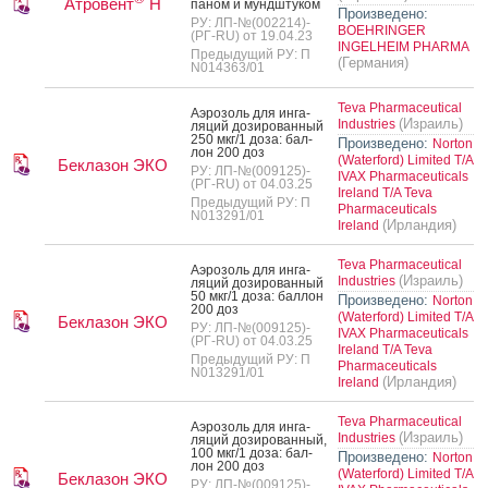
Атровент
Н
паном и мунд­шту­ком
Произведено:
РУ: ЛП-№(002214)-
BOEHRINGER
(РГ-RU) от 19.04.23
INGELHEIM PHARMA
Предыдущий РУ: П
(Германия)
N014363/01
Teva Pharmaceutical
А­эро­золь для ин­га­
(Израиль)
Industries
ляций до­зиро­ван­ный
250 мкг/1 до­за: бал­
Произведено:
Norton
лон 200 доз
(Waterford) Limited T/A
Беклазон ЭКО
РУ: ЛП-№(009125)-
IVAX Pharmaceuticals
(РГ-RU) от 04.03.25
Ireland T/A Teva
Предыдущий РУ: П
Pharmaceuticals
N013291/01
(Ирландия)
Ireland
Teva Pharmaceutical
А­эро­золь для ин­га­
(Израиль)
Industries
ляций до­зиро­ван­ный
50 мкг/1 до­за: бал­лон
Произведено:
Norton
200 доз
(Waterford) Limited T/A
Беклазон ЭКО
РУ: ЛП-№(009125)-
IVAX Pharmaceuticals
(РГ-RU) от 04.03.25
Ireland T/A Teva
Предыдущий РУ: П
Pharmaceuticals
N013291/01
(Ирландия)
Ireland
Teva Pharmaceutical
А­эро­золь для ин­га­
(Израиль)
Industries
ляций до­зиро­ван­ный,
100 мкг/1 до­за: бал­
Произведено:
Norton
лон 200 доз
(Waterford) Limited T/A
Беклазон ЭКО
РУ: ЛП-№(009125)-