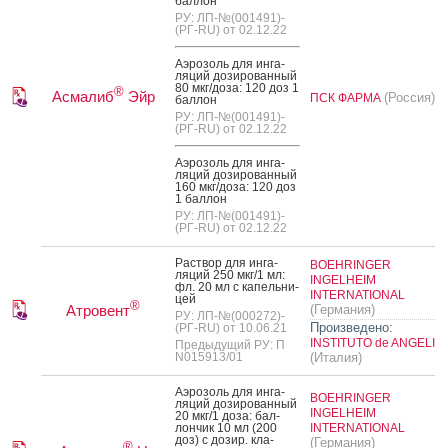
бал­лон
РУ: ЛП-№(001491)-
(РГ-RU) от 02.12.22
А­эро­золь для ин­га­
ляций до­зиро­ван­ный
80 мкг/до­за: 120 доз 1
®
Асмалиб
Эйр
(Россия)
ПСК ФАРМА
бал­лон
РУ: ЛП-№(001491)-
(РГ-RU) от 02.12.22
А­эро­золь для ин­га­
ляций до­зиро­ван­ный
160 мкг/до­за: 120 доз
1 бал­лон
РУ: ЛП-№(001491)-
(РГ-RU) от 02.12.22
Рас­твор для ин­га­
BOEHRINGER
ляций 250 мкг/1 мл:
INGELHEIM
фл. 20 мл с ка­пель­ни­
INTERNATIONAL
цей
®
Атровент
(Германия)
РУ: ЛП-№(000272)-
Произведено:
(РГ-RU) от 10.06.21
INSTITUTO de ANGELI
Предыдущий РУ: П
N015913/01
(Италия)
А­эро­золь для ин­га­
BOEHRINGER
ляций до­зиро­ван­ный
INGELHEIM
20 мкг/1 до­за: бал­
лончик 10 мл (200
INTERNATIONAL
доз) с до­зир. кла­
(Германия)
®