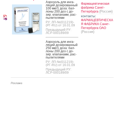
А­эро­золь для ин­га­
Фармацевтическая
ляций до­зиро­ван­ный
фабрика Санкт-
100 мкг/1 до­за: бал­
(Россия)
ло­ны 200 доз с до­
Петербурга
зир. кла­пана­ми, рас­
контакты:
пы­лите­лями
ФАРМАЦЕВТИЧЕСКА
РУ: ЛП-№(011219)-
Я ФАБРИКА Санкт-
(РГ-RU) от 16.01.09
Петербурга ОАО
Предыдущий РУ:
(Россия)
ЛСР-000189/09
А­эро­золь для ин­га­
ляций до­зиро­ван­ный
250 мкг/1 до­за: бал­
ло­ны 200 доз с до­
зир. кла­пана­ми, рас­
пы­лите­лями
РУ: ЛП-№(011219)-
(РГ-RU) от 16.01.09
Предыдущий РУ:
ЛСР-000189/09
Реклама