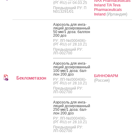
IVAX Pharmaceuticals
(РГ-RU) от 04.03.25
Ireland T/A Teva
Предыдущий РУ: П
Pharmaceuticals
N013291/01
(Ирландия)
Ireland
А­эро­золь для ин­га­
ляций до­зиро­ван­ный
50 мкг/1 до­за: бал­лон
200 доз
РУ: ЛП-№(000406)-
(РГ-RU) от 28.10.21
Предыдущий РУ:
ЛП-002700
А­эро­золь для ин­га­
ляций до­зиро­ван­ный
100 мкг/1 до­за: бал­
лон 200 доз
БИННОФАРМ
Беклометазон
РУ: ЛП-№(000406)-
(Россия)
(РГ-RU) от 28.10.21
Предыдущий РУ:
ЛП-002700
А­эро­золь для ин­га­
ляций до­зиро­ван­ный
250 мкг/1 до­за: бал­
лон 200 доз
РУ: ЛП-№(000406)-
(РГ-RU) от 28.10.21
Предыдущий РУ:
ЛП-002700