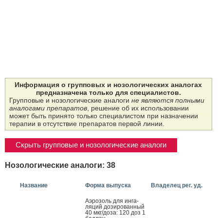
Информация о групповых и нозологических аналогах
предназначена только для специалистов.
Групповые и нозологические аналоги
не являются полными
аналогами препаратов
, решение об их использовании
может быть принято только специалистом при назначении
терапии в отсутствие препаратов первой линии.
Скрыть групповые и нозологические аналоги
Нозологические аналоги: 38
Название
Форма выпуска
Владелец рег. уд.
А­эро­золь для ин­га­
ляций до­зиро­ван­ный
40 мкг/до­за: 120 доз 1