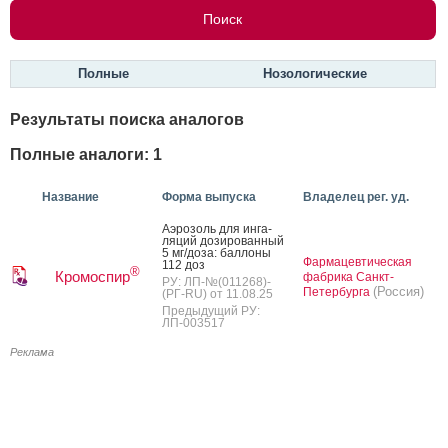
Полные
Нозологические
Результаты поиска аналогов
Полные аналоги: 1
Название
Форма выпуска
Владелец рег. уд.
А­эро­золь для ин­га­
ляций до­зиро­ван­ный
5 мг/до­за: бал­ло­ны
Фармацевтическая
112 доз
®
Кромоспир
фабрика Санкт-
РУ: ЛП-№(011268)-
(Россия)
Петербурга
(РГ-RU) от 11.08.25
Предыдущий РУ:
ЛП-003517
Реклама