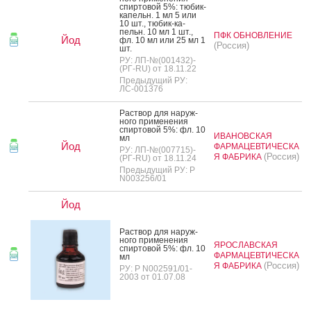
спир­то­вой 5%: тю­бик-
ка­пельн. 1 мл 5 или
10 шт., тю­бик-ка­
пельн. 10 мл 1 шт.,
ПФК ОБНОВЛЕНИЕ
Йод
фл. 10 мл или 25 мл 1
(Россия)
шт.
РУ: ЛП-№(001432)-
(РГ-RU) от 18.11.22
Предыдущий РУ:
ЛС-001376
Рас­твор для на­руж­
но­го при­мене­ния
спир­то­вой 5%: фл. 10
ИВАНОВСКАЯ
мл
Йод
ФАРМАЦЕВТИЧЕСКА
РУ: ЛП-№(007715)-
(Россия)
Я ФАБРИКА
(РГ-RU) от 18.11.24
Предыдущий РУ: Р
N003256/01
Йод
Рас­твор для на­руж­
но­го при­мене­ния
ЯРОСЛАВСКАЯ
спир­то­вой 5%: фл. 10
ФАРМАЦЕВТИЧЕСКА
мл
(Россия)
Я ФАБРИКА
РУ: Р N002591/01-
2003 от 01.07.08