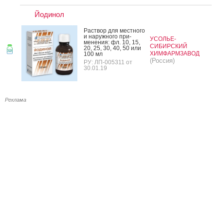
Йодинол
Рас­твор для мес­тно­го
и на­руж­но­го при­
УСОЛЬЕ-
мене­ния: фл. 10, 15,
СИБИРСКИЙ
20, 25, 30, 40, 50 или
ХИМФАРМЗАВОД
100 мл
(Россия)
РУ: ЛП-005311 от
30.01.19
Реклама