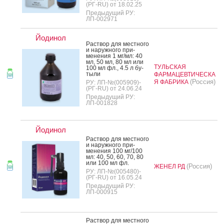
(РГ-RU) от 18.02.25
Предыдущий РУ:
ЛП-002971
Йодинол
Рас­твор для мес­тно­го
и на­руж­но­го при­
мене­ния 1 мг/мл: 40
мл, 50 мл, 80 мл или
ТУЛЬСКАЯ
100 мл фл., 4.5 л бу­
тыли
ФАРМАЦЕВТИЧЕСКА
(Россия)
Я ФАБРИКА
РУ: ЛП-№(005909)-
(РГ-RU) от 24.06.24
Предыдущий РУ:
ЛП-001828
Йодинол
Рас­твор для мес­тно­го
и на­руж­но­го при­
мене­ния 100 мг/100
мл: 40, 50, 60, 70, 80
или 100 мл фл.
(Россия)
ЖЕНЕЛ РД
РУ: ЛП-№(005480)-
(РГ-RU) от 16.05.24
Предыдущий РУ:
ЛП-000915
Рас­твор для мес­тно­го