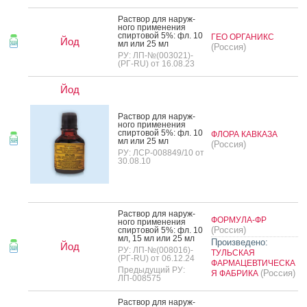
Рас­твор для на­руж­
но­го при­мене­ния
спир­то­вой 5%: фл. 10
ГЕО ОРГАНИКС
Йод
мл или 25 мл
(Россия)
РУ: ЛП-№(003021)-
(РГ-RU) от 16.08.23
Йод
Рас­твор для на­руж­
но­го при­мене­ния
спир­то­вой 5%: фл. 10
ФЛОРА КАВКАЗА
мл или 25 мл
(Россия)
РУ: ЛСР-008849/10 от
30.08.10
Рас­твор для на­руж­
ФОРМУЛА-ФР
но­го при­мене­ния
(Россия)
спир­то­вой 5%: фл. 10
мл, 15 мл или 25 мл
Произведено:
Йод
РУ: ЛП-№(008016)-
ТУЛЬСКАЯ
(РГ-RU) от 06.12.24
ФАРМАЦЕВТИЧЕСКА
Предыдущий РУ:
(Россия)
Я ФАБРИКА
ЛП-008575
Рас­твор для на­руж­