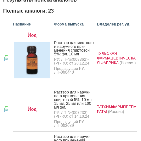
Полные аналоги: 23
Название
Форма выпуска
Владелец рег. уд.
Йод
Рас­твор для мес­тно­го
и на­руж­но­го при­
мене­ния спир­то­вой
ТУЛЬСКАЯ
5%: фл. 10 мл
ФАРМАЦЕВТИЧЕСКА
РУ: ЛП-№(008362)-
(Россия)
Я ФАБРИКА
(РГ-RU) от 28.12.24
Предыдущий РУ:
ЛП-000440
Рас­твор для на­руж­
но­го при­мене­ния
спир­то­вой 5%: 10 мл,
15 мл, 25 мл или 100
ТАТХИМФАРМПРЕПА
мл фл.
Йод
(Россия)
РАТЫ
РУ: ЛП-№(007233)-
(РГ-RU) от 14.10.24
Предыдущий РУ:
ЛП-002039
Рас­твор для на­руж­
но­го при­мене­ния