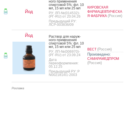
но­го при­мене­ния
спир­то­вой 5%: фл. 10
КИРОВСКАЯ
мл, 15 мл или 25 мл
Йод
ФАРМАЦЕВТИЧЕСКА
РУ: ЛП-№(014532)-
(Россия)
Я ФАБРИКА
(РГ-RU) от 20.04.26
Предыдущий РУ:
ЛСР-003836/09
Йод
Рас­твор для на­руж­
но­го при­мене­ния
спир­то­вой 5%: фл. 10
мл, 15 мл или 25 мл
(Россия)
ВЕСТ
РУ: ЛП-№(006970)-
Произведено:
(РГ-RU) от 23.09.24
САМАРАМЕДПРОМ
Дата
(Россия)
переоформления:
05.12.25
Предыдущий РУ: Р
N002181/01-2003
Реклама