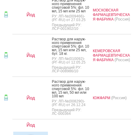
Рас­твор для на­руж­
но­го при­мене­ния
спир­то­вой 5%: фл. 10
МОСКОВСКАЯ
мл, 15 мл или 25 мл
Йод
ФАРМАЦЕВТИЧЕСКА
РУ: ЛП-№(009466)-
(Россия)
Я ФАБРИКА
(РГ-RU) от 27.03.25
Предыдущий РУ:
ЛСР-001902/10
Рас­твор для на­руж­
но­го при­мене­ния
спир­то­вой 5%: фл. 10
мл, 15 мл или 25 мл,
КЕМЕРОВСКАЯ
бут. 18 кг.
Йод
ФАРМАЦЕВТИЧЕСКА
РУ: ЛП-№(010092)-
(Россия)
Я ФАБРИКА
(РГ-RU) от 12.05.25
Предыдущий РУ:
ЛСР-008986/10
Рас­твор для на­руж­
но­го при­мене­ния
спир­то­вой 5%: фл. 10
мл, 15 мл, 50 мл или
100 мл
Йод
(Россия)
ЮЖФАРМ
РУ: ЛП-№(008290)-
(РГ-RU) от 26.12.24
Предыдущий РУ:
ЛС-000364
Йод