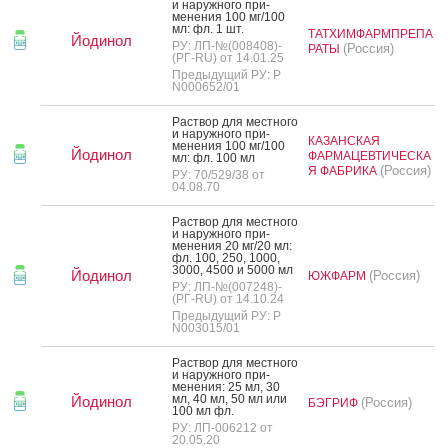
и на­руж­но­го при­
мене­ния 100 мг/100
мл: фл. 1 шт.
ТАТХИМФАРМПРЕПА
Йодинол
РУ: ЛП-№(008408)-
(Россия)
РАТЫ
(РГ-RU) от 14.01.25
Предыдущий РУ: Р
N000652/01
Рас­твор для мес­тно­го
и на­руж­но­го при­
КАЗАНСКАЯ
мене­ния 100 мг/100
Йодинол
ФАРМАЦЕВТИЧЕСКА
мл: фл. 100 мл
(Россия)
Я ФАБРИКА
РУ: 70/529/38 от
04.08.70
Рас­твор для мес­тно­го
и на­руж­но­го при­
мене­ния 20 мг/20 мл:
фл. 100, 250, 1000,
3000, 4500 и 5000 мл
Йодинол
(Россия)
ЮЖФАРМ
РУ: ЛП-№(007248)-
(РГ-RU) от 14.10.24
Предыдущий РУ: Р
N003015/01
Рас­твор для мес­тно­го
и на­руж­но­го при­
мене­ния: 25 мл, 30
мл, 40 мл, 50 мл или
Йодинол
(Россия)
БЭГРИФ
100 мл фл.
РУ: ЛП-006212 от
20.05.20