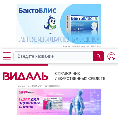
Реклама. АО «Р-Фарм», ИНН 772
6311464
СПРАВОЧНИК
ЛЕКАРСТВЕННЫХ СРЕДСТВ
Реклама. АО «НИЖФАРМ», ИНН 526
0900010