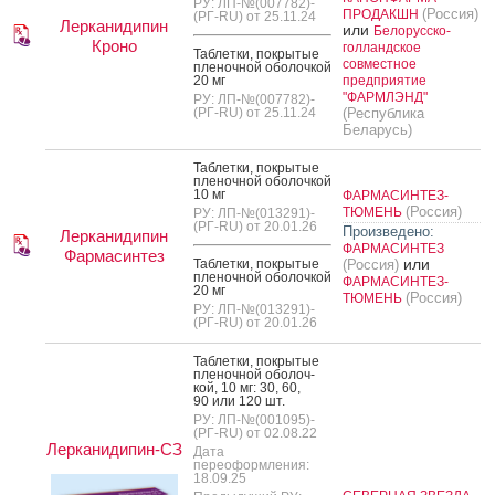
РУ: ЛП-№(007782)-
(Россия)
ПРОДАКШН
(РГ-RU) от 25.11.24
Лерканидипин
или
Белорусско-
Кроно
голландское
Таб­летки, пок­ры­тые
совместное
пле­ноч­ной обо­лоч­кой
20 мг
предприятие
"ФАРМЛЭНД"
РУ: ЛП-№(007782)-
(РГ-RU) от 25.11.24
(Республика
Беларусь)
Таб­летки, пок­ры­тые
пле­ноч­ной обо­лоч­кой
10 мг
ФАРМАСИНТЕЗ-
(Россия)
ТЮМЕНЬ
РУ: ЛП-№(013291)-
(РГ-RU) от 20.01.26
Произведено:
Лерканидипин
ФАРМАСИНТЕЗ
Фармасинтез
или
Таб­летки, пок­ры­тые
(Россия)
пле­ноч­ной обо­лоч­кой
ФАРМАСИНТЕЗ-
20 мг
(Россия)
ТЮМЕНЬ
РУ: ЛП-№(013291)-
(РГ-RU) от 20.01.26
Таб­летки, пок­ры­тые
пле­ноч­ной обо­лоч­
кой, 10 мг: 30, 60,
90 или 120 шт.
РУ: ЛП-№(001095)-
(РГ-RU) от 02.08.22
Лерканидипин-СЗ
Дата
переоформления:
18.09.25