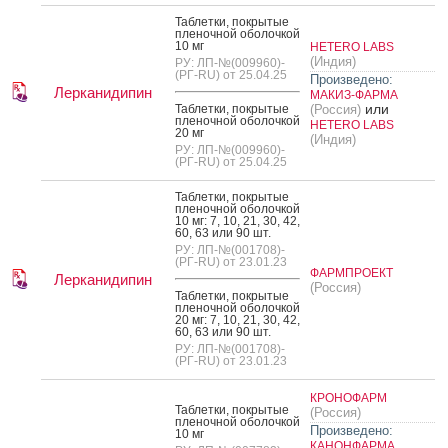
Таб­летки, пок­ры­тые
пле­ноч­ной обо­лоч­кой
10 мг
HETERO LABS
(Индия)
РУ: ЛП-№(009960)-
(РГ-RU) от 25.04.25
Произведено:
Лерканидипин
МАКИЗ-ФАРМА
или
Таб­летки, пок­ры­тые
(Россия)
пле­ноч­ной обо­лоч­кой
HETERO LABS
20 мг
(Индия)
РУ: ЛП-№(009960)-
(РГ-RU) от 25.04.25
Таб­летки, пок­ры­тые
пле­ноч­ной обо­лоч­кой
10 мг: 7, 10, 21, 30, 42,
60, 63 или 90 шт.
РУ: ЛП-№(001708)-
(РГ-RU) от 23.01.23
ФАРМПРОЕКТ
Лерканидипин
(Россия)
Таб­летки, пок­ры­тые
пле­ноч­ной обо­лоч­кой
20 мг: 7, 10, 21, 30, 42,
60, 63 или 90 шт.
РУ: ЛП-№(001708)-
(РГ-RU) от 23.01.23
КРОНОФАРМ
Таб­летки, пок­ры­тые
(Россия)
пле­ноч­ной обо­лоч­кой
Произведено:
10 мг
КАНОНФАРМА