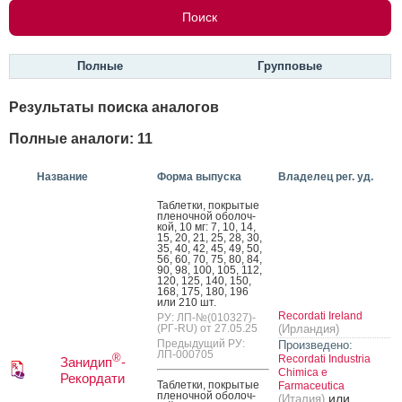
Полные
Групповые
Результаты поиска аналогов
Полные аналоги: 11
Название
Форма выпуска
Владелец рег. уд.
Таб­летки, пок­ры­тые
пле­ноч­ной обо­лоч­
кой, 10 мг: 7, 10, 14,
15, 20, 21, 25, 28, 30,
35, 40, 42, 45, 49, 50,
56, 60, 70, 75, 80, 84,
90, 98, 100, 105, 112,
120, 125, 140, 150,
168, 175, 180, 196
или 210 шт.
Recordati Ireland
РУ: ЛП-№(010327)-
(РГ-RU) от 27.05.25
(Ирландия)
Предыдущий РУ:
Произведено:
ЛП-000705
®
Recordati Industria
Занидип
-
Chimica e
Рекордати
Таб­летки, пок­ры­тые
Farmaceutica
пле­ноч­ной обо­лоч­
или
(Италия)