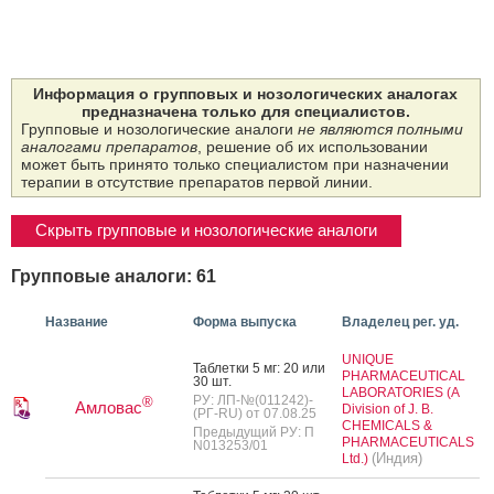
Информация о групповых и нозологических аналогах
предназначена только для специалистов.
Групповые и нозологические аналоги
не являются полными
аналогами препаратов
, решение об их использовании
может быть принято только специалистом при назначении
терапии в отсутствие препаратов первой линии.
Скрыть групповые и нозологические аналоги
Групповые аналоги: 61
Название
Форма выпуска
Владелец рег. уд.
UNIQUE
Таб­летки 5 мг: 20 или
PHARMACEUTICAL
30 шт.
LABORATORIES (A
РУ: ЛП-№(011242)-
®
Амловас
Division of J. B.
(РГ-RU) от 07.08.25
CHEMICALS &
Предыдущий РУ: П
PHARMACEUTICALS
N013253/01
(Индия)
Ltd.)