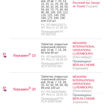
кой, 20 мг: 7, 10, 14,
Recordati Ilac Sanayi
15, 20, 21, 25, 28, 30,
(Турция)
ve Ticaret
35, 40, 42, 45, 49, 50,
56, 60, 70, 75, 80, 84,
90, 98, 100, 105, 112,
120, 125, 140, 150,
168, 175, 180, 196
или 210 шт.
РУ: ЛП-№(010327)-
(РГ-RU) от 27.05.25
Предыдущий РУ:
ЛП-000705
MENARINI
Таб­летки, пок­ры­тые
INTERNATIONAL
пле­ноч­ной обо­лоч­
кой, 10 мг: 7, 14, 28,
OPERATIONS
60 или 90 шт.
LUXEMBOURG
®
Леркамен
10
РУ: ЛП-№(005624)-
(Люксембург)
(РГ-RU) от 29.05.24
Произведено:
Предыдущий РУ:
BERLIN-CHEMIE
ЛСР-007057/09
(Германия)
Таб­летки, пок­ры­тые
MENARINI
пле­ноч­ной обо­лоч­
INTERNATIONAL
кой, 20 мг: 7, 14, 28,
OPERATIONS
35, 42, 50, 56, 60, 90,
LUXEMBOURG
98 или 100 шт.
®
Леркамен
20
(Люксембург)
РУ: ЛП-№(005608)-
(РГ-RU) от 29.05.24
Произведено:
Предыдущий РУ:
BERLIN-CHEMIE
ЛСР-006976/08
(Германия)