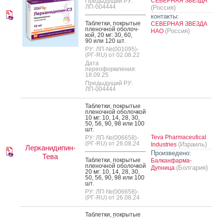
СЕВЕРНАЯ ЗВЕЗДА
Предыдущий РУ:
ЛП-004444
(Россия)
контакты:
Таб­летки, пок­ры­тые
СЕВЕРНАЯ ЗВЕЗДА
пле­ноч­ной обо­лоч­
(Россия)
НАО
кой, 20 мг: 30, 60,
90 или 120 шт.
РУ: ЛП-№(001095)-
(РГ-RU) от 02.08.22
Дата
переоформления:
18.09.25
Предыдущий РУ:
ЛП-004444
Таб­летки, пок­ры­тые
пле­ноч­ной обо­лоч­кой
10 мг: 10, 14, 28, 30,
50, 56, 90, 98 или 100
шт.
Teva Pharmaceutical
РУ: ЛП-№(006658)-
(РГ-RU) от 26.08.24
(Израиль)
Industries
Лерканидипин-
Произведено:
Тева
Таб­летки, пок­ры­тые
Балканфарма-
пле­ноч­ной обо­лоч­кой
(Болгария)
Дупница
20 мг: 10, 14, 28, 30,
50, 56, 90, 98 или 100
шт.
РУ: ЛП-№(006658)-
(РГ-RU) от 26.08.24
Таб­летки, пок­ры­тые