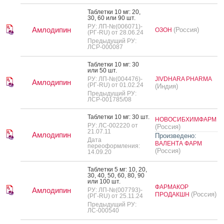
Таб­летки 10 мг: 20,
30, 60 или 90 шт.
РУ: ЛП-№(006071)-
Амлодипин
(Россия)
ОЗОН
(РГ-RU) от 28.06.24
Предыдущий РУ:
ЛСР-000087
Таб­летки 10 мг: 30
или 50 шт.
РУ: ЛП-№(004476)-
JIVDHARA PHARMA
Амлодипин
(РГ-RU) от 01.02.24
(Индия)
Предыдущий РУ:
ЛСР-001785/08
Таб­летки 10 мг: 30 шт.
НОВОСИБХИМФАРМ
РУ: ЛС-002220 от
(Россия)
21.07.11
Амлодипин
Произведено:
Дата
ВАЛЕНТА ФАРМ
переоформления:
(Россия)
14.09.20
Таб­летки 5 мг: 10, 20,
30, 40, 50, 60, 80, 90
или 100 шт.
ФАРМАКОР
Амлодипин
РУ: ЛП-№(007793)-
(Россия)
ПРОДАКШН
(РГ-RU) от 25.11.24
Предыдущий РУ:
ЛС-000540