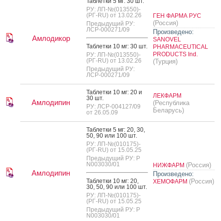
Таб­летки 5 мг: 30 шт.
РУ: ЛП-№(013550)-
(РГ-RU) от 13.02.26
ГЕН ФАРМА РУС
(Россия)
Предыдущий РУ:
ЛСР-000271/09
Произведено:
Амлодикор
SANOVEL
Таб­летки 10 мг: 30 шт.
PHARMACEUTICAL
PRODUCTS Ind.
РУ: ЛП-№(013550)-
(РГ-RU) от 13.02.26
(Турция)
Предыдущий РУ:
ЛСР-000271/09
Таб­летки 10 мг: 20 и
ЛЕКФАРМ
30 шт.
Амлодипин
(Республика
РУ: ЛСР-004127/09
Беларусь)
от 26.05.09
Таб­летки 5 мг: 20, 30,
50, 90 или 100 шт.
РУ: ЛП-№(010175)-
(РГ-RU) от 15.05.25
Предыдущий РУ: Р
N003030/01
(Россия)
НИЖФАРМ
Амлодипин
Произведено:
Таб­летки 10 мг: 20,
(Россия)
ХЕМОФАРМ
30, 50, 90 или 100 шт.
РУ: ЛП-№(010175)-
(РГ-RU) от 15.05.25
Предыдущий РУ: Р
N003030/01