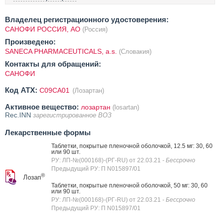
Владелец регистрационного удостоверения:
САНОФИ РОССИЯ, АО
(Россия)
Произведено:
SANECA PHARMACEUTICALS, a.s.
(Словакия)
Контакты для обращений:
САНОФИ
Код ATX:
C09CA01
(Лозартан)
Активное вещество:
лозартан
(losartan)
Rec.INN
зарегистрированное ВОЗ
Лекарственные формы
Таблетки, покрытые пленочной оболочкой, 12.5 мг: 30, 60
или 90 шт.
РУ: ЛП-№(000168)-(РГ-RU) от 22.03.21
- Бессрочно
Предыдущий РУ: П N015897/01
®
Лозап
Таблетки, покрытые пленочной оболочкой, 50 мг: 30, 60
или 90 шт.
РУ: ЛП-№(000168)-(РГ-RU) от 22.03.21
- Бессрочно
Предыдущий РУ: П N015897/01