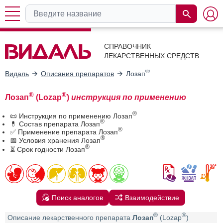
СПРАВОЧНИК
ЛЕКАРСТВЕННЫХ СРЕДСТВ
®
Видаль
Описания препаратов
Лозап
®
®
Лозап
(Lozap
)
инструкция по применению
®
📜 Инструкция по применению Лозап
®
💊 Состав препарата Лозап
®
✅ Применение препарата Лозап
®
📅 Условия хранения Лозап
®
⏳ Срок годности Лозап
Поиск аналогов
Взаимодействие
®
®
Описание лекарственного препарата
Лозап
(Lozap
)