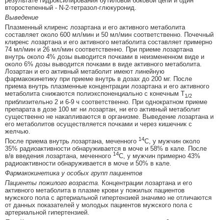
результате гидроксилирования бутиловой боковой цепи и один
второстепенный - N-2-тетразол-глюкуронид.
Выведение
Плазменный клиренс лозартана и его активного метаболита
составляет около 600 мл/мин и 50 мл/мин соответственно. Почечный
клиренс лозартана и его активного метаболита составляет примерно
74 мл/мин и 26 мл/мин соответственно. При приеме лозартана
внутрь около 4% дозы выводится почками в неизмененном виде и
около 6% дозы выводится почками в виде активного метаболита.
Лозартан и его активный метаболит имеют линейную
фармакокинетику при приеме внутрь в дозах до 200 мг. После
приема внутрь плазменные концентрации лозартана и его активного
метаболита снижаются полиэкспоненциально с конечным Т
1/2
приблизительно 2 и 6-9 ч соответственно. При однократном приеме
препарата в дозе 100 мг ни лозартан, ни его активный метаболит
существенно не накапливаются в организме. Выведение лозартана и
его метаболитов осуществляется почками и через кишечник с
желчью.
14
После приема внутрь лозартана, меченного
С, у мужчин около
35% радиоактивности обнаруживается в моче и 58% в кале. После
14
в/в введения лозартана, меченного
С, у мужчин примерно 43%
радиоактивности обнаруживается в моче и 50% в кале.
Фармакокинетика у особых групп пациентов
Пациенты пожилого возраста.
Концентрации лозартана и его
активного метаболита в плазме крови у пожилых пациентов
мужского пола с артериальной гипертензией значимо не отличаются
от данных показателей у молодых пациентов мужского пола с
артериальной гипертензией.