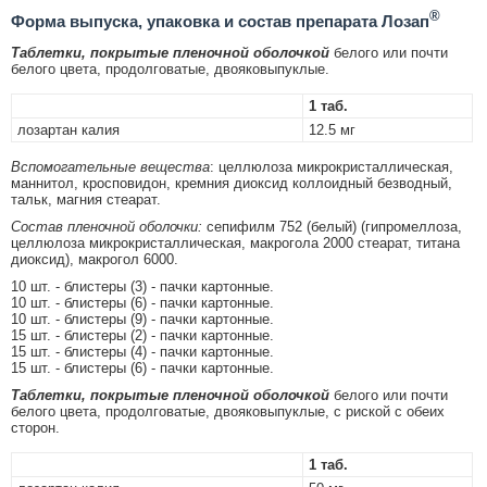
®
Форма выпуска, упаковка и состав препарата Лозап
Таблетки, покрытые пленочной оболочкой
белого или почти
белого цвета, продолговатые, двояковыпуклые.
1 таб.
лозартан калия
12.5 мг
Вспомогательные вещества
: целлюлоза микрокристаллическая,
маннитол, кросповидон, кремния диоксид коллоидный безводный,
тальк, магния стеарат.
Состав пленочной оболочки:
сепифилм 752 (белый) (гипромеллоза,
целлюлоза микрокристаллическая, макрогола 2000 стеарат, титана
диоксид), макрогол 6000.
10 шт. - блистеры (3) - пачки картонные.
10 шт. - блистеры (6) - пачки картонные.
10 шт. - блистеры (9) - пачки картонные.
15 шт. - блистеры (2) - пачки картонные.
15 шт. - блистеры (4) - пачки картонные.
15 шт. - блистеры (6) - пачки картонные.
Таблетки, покрытые пленочной оболочкой
белого или почти
белого цвета, продолговатые, двояковыпуклые, с риской с обеих
сторон.
1 таб.