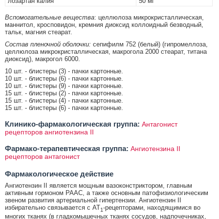
лозартан калия
50 мг
Вспомогательные вещества
: целлюлоза микрокристаллическая,
маннитол, кросповидон, кремния диоксид коллоидный безводный,
тальк, магния стеарат.
Состав пленочной оболочки:
сепифилм 752 (белый) (гипромеллоза,
целлюлоза микрокристаллическая, макрогола 2000 стеарат, титана
диоксид), макрогол 6000.
10 шт. - блистеры (3) - пачки картонные.
10 шт. - блистеры (6) - пачки картонные.
10 шт. - блистеры (9) - пачки картонные.
15 шт. - блистеры (2) - пачки картонные.
15 шт. - блистеры (4) - пачки картонные.
15 шт. - блистеры (6) - пачки картонные.
Клинико-фармакологическая группа:
Антагонист
рецепторов ангиотензина II
Фармако-терапевтическая группа:
Ангиотензина II
рецепторов антагонист
Фармакологическое действие
Ангиотензин II является мощным вазоконстриктором, главным
активным гормоном РААС, а также основным патофизиологическим
звеном развития артериальной гипертензии. Ангиотензин II
избирательно связывается с АТ
-рецепторами, находящимися во
1
многих тканях (в гладкомышечных тканях сосудов, надпочечниках,