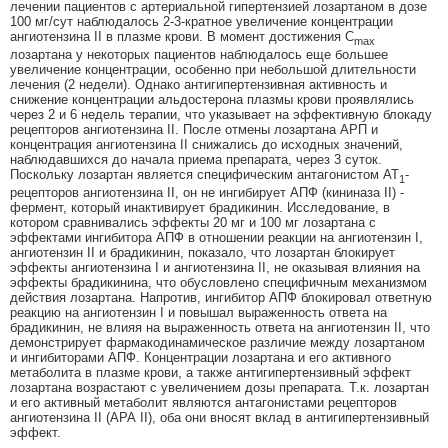
лечении пациентов с артериальной гипертензией лозартаном в дозе
100 мг/сут наблюдалось 2-3-кратное увеличение концентрации
ангиотензина II в плазме крови. В момент достижения С
max
лозартана у некоторых пациентов наблюдалось еще большее
увеличение концентрации, особенно при небольшой длительности
лечения (2 недели). Однако антигипертензивная активность и
снижение концентрации альдостерона плазмы крови проявлялись
через 2 и 6 недель терапии, что указывает на эффективную блокаду
рецепторов ангиотензина II. После отмены лозартана АРП и
концентрация ангиотензина II снижались до исходных значений,
наблюдавшихся до начала приема препарата, через 3 суток.
Поскольку лозартан является специфическим антагонистом AT
-
1
рецепторов ангиотензина II, он не ингибирует АПФ (кининаза II) -
фермент, который инактивирует брадикинин. Исследование, в
котором сравнивались эффекты 20 мг и 100 мг лозартана с
эффектами ингибитора АПФ в отношении реакции на ангиотензин I,
ангиотензин II и брадикинин, показало, что лозартан блокирует
эффекты ангиотензина I и ангиотензина II, не оказывая влияния на
эффекты брадикинина, что обусловлено специфичным механизмом
действия лозартана. Напротив, ингибитор АПФ блокировал ответную
реакцию на ангиотензин I и повышал выраженность ответа на
брадикинин, не влияя на выраженность ответа на ангиотензин II, что
демонстрирует фармакодинамическое различие между лозартаном
и ингибиторами АПФ. Концентрации лозартана и его активного
метаболита в плазме крови, а также антигипертензивный эффект
лозартана возрастают с увеличением дозы препарата. Т.к. лозартан
и его активный метаболит являются антагонистами рецепторов
ангиотензина II (АРА II), оба они вносят вклад в антигипертензивный
эффект.