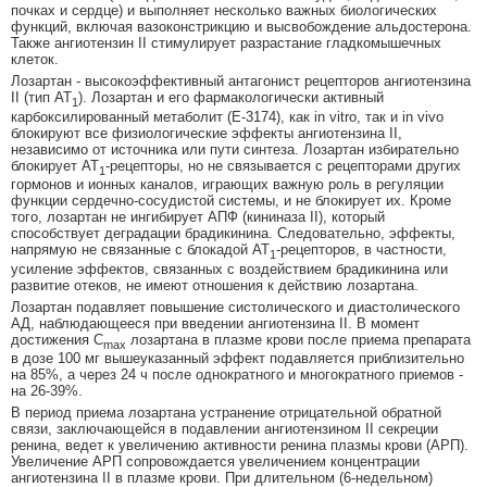
почках и сердце) и выполняет несколько важных биологических
функций, включая вазоконстрикцию и высвобождение альдостерона.
Также ангиотензин II стимулирует разрастание гладкомышечных
клеток.
Лозартан - высокоэффективный антагонист рецепторов ангиотензина
II (тип АТ
). Лозартан и его фармакологически активный
1
карбоксилированный метаболит (Е-3174), как in vitro, так и in vivo
блокируют все физиологические эффекты ангиотензина II,
независимо от источника или пути синтеза. Лозартан избирательно
блокирует АТ
-рецепторы, но не связывается с рецепторами других
1
гормонов и ионных каналов, играющих важную роль в регуляции
функции сердечно-сосудистой системы, и не блокирует их. Кроме
того, лозартан не ингибирует АПФ (кининаза II), который
способствует деградации брадикинина. Следовательно, эффекты,
напрямую не связанные с блокадой АТ
-рецепторов, в частности,
1
усиление эффектов, связанных с воздействием брадикинина или
развитие отеков, не имеют отношения к действию лозартана.
Лозартан подавляет повышение систолического и диастолического
АД, наблюдающееся при введении ангиотензина II. В момент
достижения C
лозартана в плазме крови после приема препарата
max
в дозе 100 мг вышеуказанный эффект подавляется приблизительно
на 85%, а через 24 ч после однократного и многократного приемов -
на 26-39%.
В период приема лозартана устранение отрицательной обратной
связи, заключающейся в подавлении ангиотензином II секреции
ренина, ведет к увеличению активности ренина плазмы крови (АРП).
Увеличение АРП сопровождается увеличением концентрации
ангиотензина II в плазме крови. При длительном (6-недельном)