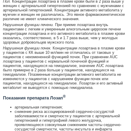
Пол.
Концентрации лозартана в плазме крови были в 2 раза выше у
женщин с артериальной гипертензией по сравнению с мужчинами с
артериальной гипертензией. Концентрации активного метаболита у
мужчин и женщин не различались. Это явное фармакокинетическое
различие не имеет клинического значения.
Нарушения функции печени.
При приеме лозартана внутрь
пациентами с легким и умеренным алкогольным циррозом печени
концентрации лозартана и его активного метаболита в плазме крови
оказались, соответственно, в 5 и 1.7 раза выше, чем у молодых
здоровых добровольцев мужского пола.
Нарушения функции почек.
Концентрации лозартана в плазме крови
у пациентов с КК выше 10 мл/мин не отличались от таковых у
пациентов с неизмененной функцией почек. При сравнении AUC
лозартана у пациентов с нормальной почечной функцией и
пациентов, находящихся на гемодиализе, значение AUC лозартана
было примерно в 2 раза больше у пациентов, находящихся на
гемодиализе. Плазменные концентрации активного метаболита не
изменяются у пациентов с нарушением функции почек или
пациентов, находящихся на гемодиализе. Лозартан и его активный
метаболит не выводятся с помощью гемодиализа.
®
Показания препарата Лозап
артериальная гипертензия;
снижение риска ассоциированной сердечно-сосудистой
заболеваемости и смертности у пациентов с артериальной
гипертензией и гипертрофией левого желудочка,
проявляющееся совокупным снижением частоты сердечно-
сосудистой смертности, частоты инсульта и инфаркта