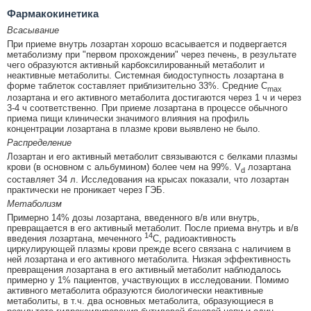
Фармакокинетика
Всасывание
При приеме внутрь лозартан хорошо всасывается и подвергается
метаболизму при "первом прохождении" через печень, в результате
чего образуются активный карбоксилированный метаболит и
неактивные метаболиты. Системная биодоступность лозартана в
форме таблеток составляет приблизительно 33%. Средние С
max
лозартана и его активного метаболита достигаются через 1 ч и через
3-4 ч соответственно. При приеме лозартана в процессе обычного
приема пищи клинически значимого влияния на профиль
концентрации лозартана в плазме крови выявлено не было.
Распределение
Лозартан и его активный метаболит связываются с белками плазмы
крови (в основном с альбумином) более чем на 99%. V
лозартана
d
составляет 34 л. Исследования на крысах показали, что лозартан
практически не проникает через ГЭБ.
Метаболизм
Примерно 14% дозы лозартана, введенного в/в или внутрь,
превращается в его активный метаболит. После приема внутрь и в/в
14
введения лозартана, меченного
С, радиоактивность
циркулирующей плазмы крови прежде всего связана с наличием в
ней лозартана и его активного метаболита. Низкая эффективность
превращения лозартана в его активный метаболит наблюдалось
примерно у 1% пациентов, участвующих в исследовании. Помимо
активного метаболита образуются биологически неактивные
метаболиты, в т.ч. два основных метаболита, образующиеся в