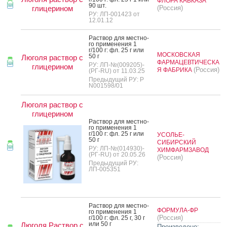
ФЛОРА КАВКАЗА
90 шт.
глицерином
(Россия)
РУ: ЛП-001423 от
12.01.12
Рас­твор для мес­тно­
го при­мене­ния 1
г/100 г: фл. 25 г или
МОСКОВСКАЯ
50 г
Люголя раствор с
ФАРМАЦЕВТИЧЕСКА
РУ: ЛП-№(009205)-
глицерином
(Россия)
Я ФАБРИКА
(РГ-RU) от 11.03.25
Предыдущий РУ: Р
N001598/01
Люголя раствор с
глицерином
Рас­твор для мес­тно­
го при­мене­ния 1
г/100 г: фл. 25 г или
УСОЛЬЕ-
50 г
СИБИРСКИЙ
РУ: ЛП-№(014930)-
ХИМФАРМЗАВОД
(РГ-RU) от 20.05.26
(Россия)
Предыдущий РУ:
ЛП-005351
Рас­твор для мес­тно­
ФОРМУЛА-ФР
го при­мене­ния 1
(Россия)
г/100 г: фл. 25 г, 30 г
или 50 г
Люголя Раствор с
Произведено: