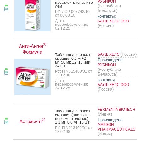
РУБИКОН
на­сад­кой-рас­пы­лите­
(Республика
лем
Беларусь)
РУ: ЛСР-007742/10
от 06.08.10
контакты:
Дата
БАУШ ХЕЛС ООО
переоформления:
(Россия)
02.12.25
®
Анти-Ангин
Формула
(Россия)
БАУШ ХЕЛС
Таб­летки для рас­са­
сыва­ния 0.2 мг+2
Произведено:
мг+50 мг: 12, 18 или
РУБИКОН
24 шт.
(Республика
РУ: П N015460/01 от
Беларусь)
15.12.08
контакты:
Дата
переоформления:
БАУШ ХЕЛС ООО
24.12.25
(Россия)
FERMENTA BIOTECH
Таб­летки для рас­са­
(Индия)
сыва­ния (апель­си­
ново-мен­то­ловые)
Произведено:
®
Астрасепт
1.2 мг+0.6 мг: 16 шт.
MAKSON
РУ: П N013402/01 от
PHARMACEUTICALS
18.02.08
(Индия)