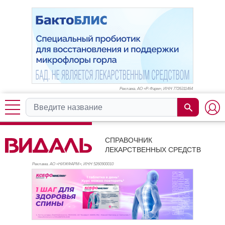
Реклама. АО «Р-Фарм», ИНН 772
6311464
СПРАВОЧНИК
ЛЕКАРСТВЕННЫХ СРЕДСТВ
Реклама. АО «НИЖФАРМ», ИНН 526
0900010