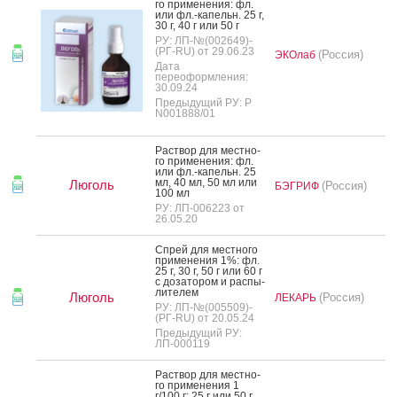
го при­мене­ния: фл.
или фл.-ка­пельн. 25 г,
30 г, 40 г или 50 г
РУ: ЛП-№(002649)-
(РГ-RU) от 29.06.23
(Россия)
ЭКОлаб
Дата
переоформления:
30.09.24
Предыдущий РУ: Р
N001888/01
Рас­твор для мес­тно­
го при­мене­ния: фл.
или фл.-ка­пельн. 25
мл, 40 мл, 50 мл или
Люголь
(Россия)
БЭГРИФ
100 мл
РУ: ЛП-006223 от
26.05.20
Спрей для мес­тно­го
при­мене­ния 1%: фл.
25 г, 30 г, 50 г или 60 г
с до­зато­ром и рас­пы­
лите­лем
Люголь
(Россия)
ЛЕКАРЬ
РУ: ЛП-№(005509)-
(РГ-RU) от 20.05.24
Предыдущий РУ:
ЛП-000119
Рас­твор для мес­тно­
го при­мене­ния 1
г/100 г: 25 г или 50 г