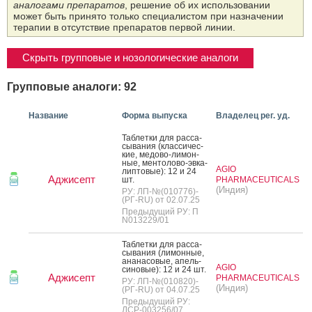
аналогами препаратов
, решение об их использовании
может быть принято только специалистом при назначении
терапии в отсутствие препаратов первой линии.
Скрыть групповые и нозологические аналоги
Групповые аналоги: 92
Название
Форма выпуска
Владелец рег. уд.
Таб­летки для рас­са­
сыва­ния (клас­си­чес­
кие, ме­дово-ли­мон­
ные, мен­то­лово-эв­ка­
AGIO
лип­то­вые): 12 и 24
Аджисепт
шт.
PHARMACEUTICALS
(Индия)
РУ: ЛП-№(010776)-
(РГ-RU) от 02.07.25
Предыдущий РУ: П
N013229/01
Таб­летки для рас­са­
сыва­ния (ли­мон­ные,
ана­насо­вые, апель­
AGIO
си­новые): 12 и 24 шт.
Аджисепт
PHARMACEUTICALS
РУ: ЛП-№(010820)-
(Индия)
(РГ-RU) от 04.07.25
Предыдущий РУ:
ЛСР-003256/07