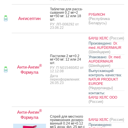
Таб­летки для рас­са­
сыва­ния 0.2 мг+2
РУБИКОН
мг+50 мг: 12 или 18
Ангисептин
(Республика
шт.
Беларусь)
РУ: ЛП-008292 от
23.06.22
(Россия)
БАУШ ХЕЛС
Произведено:
Dr.
med. AUFDERMAUR
(Швейцария)
Пас­тилки 2 мг+0.2
Упаковано:
Dr. med.
мг+50 мг: 12 или 24
AUFDERMAUR
шт.
(Швейцария)
®
Анти-Ангин
РУ: П N015460/02 от
Выпускающий
12.12.08
Формула
контроль качества:
Дата
переоформления:
NATUR PRODUKT
26.05.23
EUROPE
(Нидерланды)
контакты:
БАУШ ХЕЛС ООО
(Россия)
®
Анти-Ангин
Спрей для мес­тно­го
Формула
(Россия)
БАУШ ХЕЛС
при­мене­ния до­зиро­
ван­ный 0.24 мг+0.12
Произведено:
мг/1 до­за: фл. 25 мл с