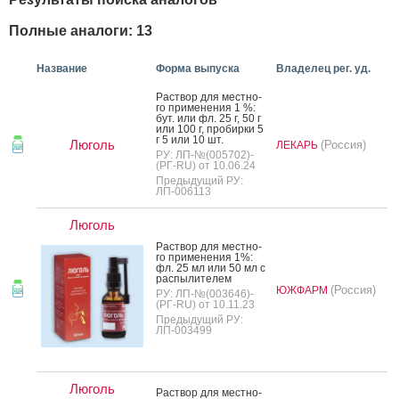
Полные аналоги: 13
Название
Форма выпуска
Владелец рег. уд.
Рас­твор для мес­тно­
го при­мене­ния 1 %:
бут. или фл. 25 г, 50 г
или 100 г, про­бир­ки 5
г 5 или 10 шт.
Люголь
(Россия)
ЛЕКАРЬ
РУ: ЛП-№(005702)-
(РГ-RU) от 10.06.24
Предыдущий РУ:
ЛП-006113
Люголь
Рас­твор для мес­тно­
го при­мене­ния 1%:
фл. 25 мл или 50 мл с
рас­пы­лите­лем
(Россия)
ЮЖФАРМ
РУ: ЛП-№(003646)-
(РГ-RU) от 10.11.23
Предыдущий РУ:
ЛП-003499
Люголь
Рас­твор для мес­тно­