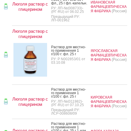
ИВАНОВСКАЯ
фл., 25 г фл.-ка­пельн.
Люголя раствор с
ФАРМАЦЕВТИЧЕСКА
РУ: ЛП-№(008733)-
глицерином
(Россия)
Я ФАБРИКА
(РГ-RU) от 06.02.25
Предыдущий РУ:
ЛП-001962
Люголя раствор с
глицерином
Рас­твор для мес­тно­
го при­мене­ния 1
ЯРОСЛАВСКАЯ
г/100 г: фл. 25 г
ФАРМАЦЕВТИЧЕСКА
РУ: Р N002853/01 от
(Россия)
Я ФАБРИКА
03.10.08
Рас­твор для мес­тно­
го при­мене­ния 1
г/100 г: фл. 25 г
КИРОВСКАЯ
Люголя раствор с
РУ: ЛП-№(011982)-
ФАРМАЦЕВТИЧЕСКА
глицерином
(РГ-RU) от 07.10.25
(Россия)
Я ФАБРИКА
Предыдущий РУ:
ЛСР-008608/09
Рас­твор для мес­тно­
го при­мене­ния 1
Люголя раствор с
г/100 г: фл. 25 г 1 или