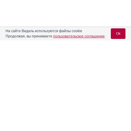
На сайте Видаль используются файлы cookie
Ok
Продолжая, вы принимаете
пользовательское соглашение
.
Содержание
Вход для специалистов
E-mail учетной записи Vidal:
Форма выпуска, упаковка и состав
Клинико-фармакологич. группа
Пароль:
Фармако-терапевтическая группа
Фармакологическое действие
Фармакокинетика
Показания препарата
Регистрация
Забыли пароль?