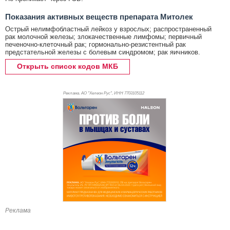
Показания активных веществ препарата Митолек
Острый нелимфобластный лейкоз у взрослых; распространенный
рак молочной железы; злокачественные лимфомы; первичный
печеночно-клеточный рак; гормонально-резистентный рак
предстательной железы с болевым синдромом; рак яичников.
Открыть список кодов МКБ
Реклама. АО "Хелеон Рус", ИНН 770
3105112
Реклама