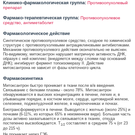
Клинико-фармакологическая группа:
Противоопухолевый
препарат
Фармако-терапевтическая группа:
Противоопухолевое
средство, антиметаболит
Фармакологическое действие
Синтетическое противоопухолевое средство, сходное по химической
структуре с противоопухолевыми антрациклиновыми антибиотиками.
Механизм противоопухолевого действия окончательно не выяснен.
По-видимому, митоксантрон нарушает матричную активность ДНК,
образуя с ней комплекс (внедряется между слоями пар оснований
ДНК); ингибирует фермент топоизомеразу II. Действие
митоксантрона не зависит от фазы клеточного цикла.
Фармакокинетика
Митоксантрон быстро проникает в ткани после в/в введения.
Связывание с белками плазмы - около 78%. Митоксантрон
обнаруживается в высоких концентрациях в печени, легких и, в
убывающем порядке, в костном мозге, сердце, щитовидной железе,
селезенке, поджелудочной железе, в надпочечниках и почках.
Биотрансформируется в печени. Выводится с желчью (около 25%) и
почками (6-11%, из которых 65% в неизменном виде). Большая часть
дозы активно захватывается и связывается в тканях, откуда
постепенно высвобождается. T
составляет в среднем 75 ч (от 23
1/2
до 215 ч).
Не проникает через ГЭБ.