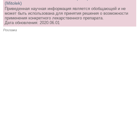
(Mitolek)
Приведенная научная информация является обобщающей и не
может быть использована для принятия решения о возможности
применения конкретного лекарственного препарата.
Дата обновления: 2020.06.01
Реклама