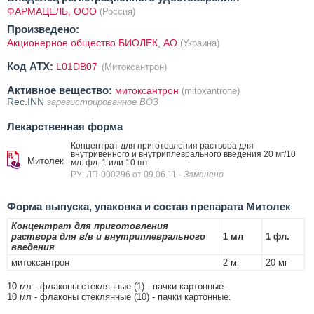
ФАРМАЦЕЛЬ, ООО
(Россия)
Произведено:
Акционерное общество БИОЛЕК, АО
(Украина)
Код ATX:
L01DB07
(Митоксантрон)
Активное вещество:
митоксантрон
(mitoxantrone)
Rec.INN
зарегистрированное ВОЗ
Лекарственная форма
Концентрат для приготовления раствора для
внутривенного и внутриплеврального введения 20 мг/10
Митолек
мл: фл. 1 или 10 шт.
РУ: ЛП-000296 от 09.06.11
- Заменено
Форма выпуска, упаковка и состав препарата Митолек
Концентрат для приготовления
раствора для в/в и внутриплеврального
1 мл
1 фл.
введения
митоксантрон
2 мг
20 мг
10 мл - флаконы стеклянные (1) - пачки картонные.
10 мл - флаконы стеклянные (10) - пачки картонные.