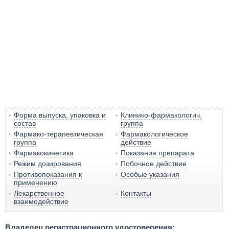
Форма выпуска, упаковка и
Клинико-фармакологич.
состав
группа
Фармако-терапевтическая
Фармакологическое
группа
действие
Фармакокинетика
Показания препарата
Режим дозирования
Побочное действие
Противопоказания к
Особые указания
применению
Лекарственное
Контакты
взаимодействие
Владелец регистрационного удостоверения: